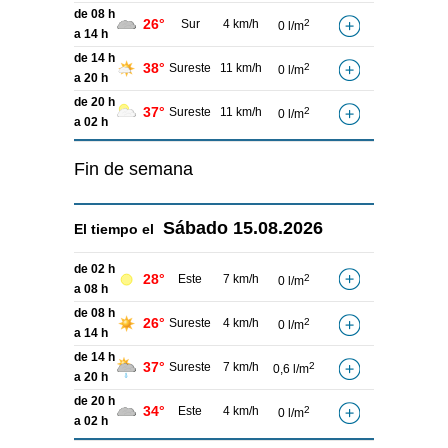
de 08 h
26°
Sur
4 km/h
2
0 l/m
a 14 h
de 14 h
38°
Sureste
11 km/h
2
0 l/m
a 20 h
de 20 h
37°
Sureste
11 km/h
2
0 l/m
a 02 h
Fin de semana
Sábado
15.08.2026
El tiempo el
de 02 h
28°
Este
7 km/h
2
0 l/m
a 08 h
de 08 h
26°
Sureste
4 km/h
2
0 l/m
a 14 h
de 14 h
37°
Sureste
7 km/h
2
0,6 l/m
a 20 h
de 20 h
34°
Este
4 km/h
2
0 l/m
a 02 h