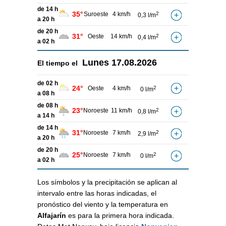
de 14 h
35°
Suroeste
4 km/h
2
0,3 l/m
a 20 h
de 20 h
31°
Oeste
14 km/h
2
0,4 l/m
a 02 h
Lunes
17.08.2026
El tiempo el
de 02 h
24°
Oeste
4 km/h
2
0 l/m
a 08 h
de 08 h
23°
Noroeste
11 km/h
2
0,8 l/m
a 14 h
de 14 h
31°
Noroeste
7 km/h
2
2,9 l/m
a 20 h
de 20 h
25°
Noroeste
7 km/h
2
0 l/m
a 02 h
Los símbolos y la precipitación se aplican al
intervalo entre las horas indicadas, el
pronóstico del viento y la temperatura en
Alfajarín
es para la primera hora indicada.