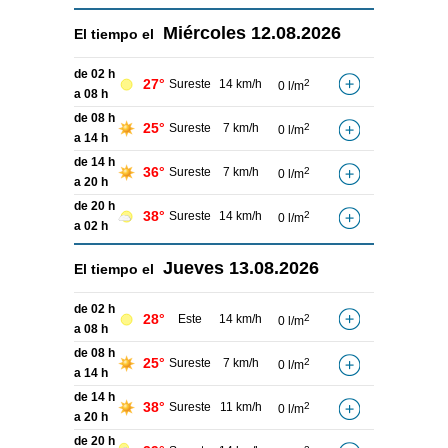
Miércoles
12.08.2026
El tiempo el
de 02 h
27°
Sureste
14 km/h
2
0 l/m
a 08 h
de 08 h
25°
Sureste
7 km/h
2
0 l/m
a 14 h
de 14 h
36°
Sureste
7 km/h
2
0 l/m
a 20 h
de 20 h
38°
Sureste
14 km/h
2
0 l/m
a 02 h
Jueves
13.08.2026
El tiempo el
de 02 h
28°
Este
14 km/h
2
0 l/m
a 08 h
de 08 h
25°
Sureste
7 km/h
2
0 l/m
a 14 h
de 14 h
38°
Sureste
11 km/h
2
0 l/m
a 20 h
de 20 h