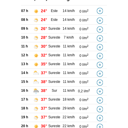
24°
07 h
Este
14 km/h
2
0 l/m
24°
08 h
Este
14 km/h
2
0 l/m
26°
09 h
Sureste
14 km/h
2
0 l/m
28°
10 h
Sureste
7 km/h
2
0 l/m
30°
11 h
Sureste
11 km/h
2
0 l/m
32°
12 h
Sureste
11 km/h
2
0 l/m
35°
13 h
Sureste
11 km/h
2
0 l/m
37°
14 h
Sureste
11 km/h
2
0 l/m
38°
15 h
Sureste
11 km/h
2
0 l/m
38°
16 h
Sur
11 km/h
2
0,2 l/m
37°
17 h
Sureste
18 km/h
2
0 l/m
37°
18 h
Sureste
29 km/h
2
0 l/m
37°
19 h
Sureste
22 km/h
2
0 l/m
36°
20 h
Sureste
22 km/h
2
0 l/m