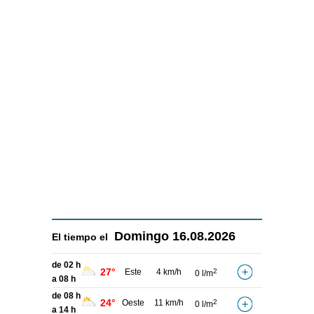
Domingo
16.08.2026
El tiempo el
de 02 h
27°
Este
4 km/h
2
0 l/m
a 08 h
de 08 h
24°
Oeste
11 km/h
2
0 l/m
a 14 h