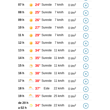
24°
07 h
Sureste
7 km/h
2
0 l/m
25°
08 h
Sureste
7 km/h
2
0 l/m
26°
09 h
Sureste
7 km/h
2
0 l/m
27°
10 h
Sureste
7 km/h
2
0 l/m
29°
11 h
Sureste
7 km/h
2
0 l/m
32°
12 h
Sureste
7 km/h
2
0 l/m
34°
13 h
Sureste
11 km/h
2
0 l/m
35°
14 h
Sureste
11 km/h
2
0 l/m
36°
15 h
Sureste
11 km/h
2
0 l/m
38°
16 h
Sureste
11 km/h
2
0 l/m
38°
17 h
Sureste
11 km/h
2
0 l/m
37°
18 h
Este
22 km/h
2
0 l/m
35°
19 h
Sureste
25 km/h
2
0 l/m
de 20 h
34°
Sureste
22 km/h
2
0 l/m
a 02 h