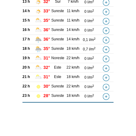
32°
13 h
Sur
7 km/h
2
0 l/m
33°
14 h
Sureste
11 km/h
2
0 l/m
35°
15 h
Sureste
11 km/h
2
0 l/m
36°
16 h
Sureste
14 km/h
2
0 l/m
36°
17 h
Sureste
14 km/h
2
0,1 l/m
35°
18 h
Sureste
18 km/h
2
0,7 l/m
31°
19 h
Noreste
22 km/h
2
0 l/m
32°
20 h
Este
22 km/h
2
0 l/m
31°
21 h
Este
18 km/h
2
0 l/m
30°
22 h
Sureste
22 km/h
2
0 l/m
28°
23 h
Sureste
18 km/h
2
0 l/m