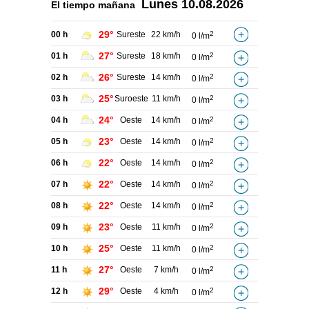
Lunes
10.08.2026
El tiempo
mañana
29°
00 h
Sureste
22 km/h
2
0 l/m
27°
01 h
Sureste
18 km/h
2
0 l/m
26°
02 h
Sureste
14 km/h
2
0 l/m
25°
03 h
Suroeste
11 km/h
2
0 l/m
24°
04 h
Oeste
14 km/h
2
0 l/m
23°
05 h
Oeste
14 km/h
2
0 l/m
22°
06 h
Oeste
14 km/h
2
0 l/m
22°
07 h
Oeste
14 km/h
2
0 l/m
22°
08 h
Oeste
14 km/h
2
0 l/m
23°
09 h
Oeste
11 km/h
2
0 l/m
25°
10 h
Oeste
11 km/h
2
0 l/m
27°
11 h
Oeste
7 km/h
2
0 l/m
29°
12 h
Oeste
4 km/h
2
0 l/m