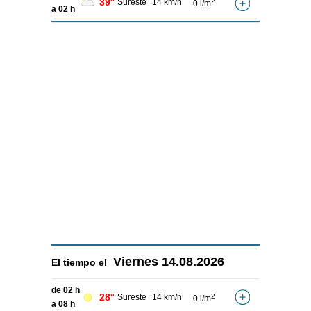
39°
Sureste
14 km/h
2
0 l/m
a 02 h
Viernes
14.08.2026
El tiempo el
de 02 h
28°
Sureste
14 km/h
2
0 l/m
a 08 h