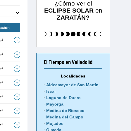
¿Cómo ver el
ECLIPSE SOLAR
en
ZARATÁN?
tación
2
m
2
m
El Tiempo en Valladolid
2
m
Localidades
2
m
Aldeamayor de San Martín
Iscar
2
m
Laguna de Duero
Mayorga
2
Medina de Rioseco
m
Medina del Campo
Mojados
2
m
Olmeda