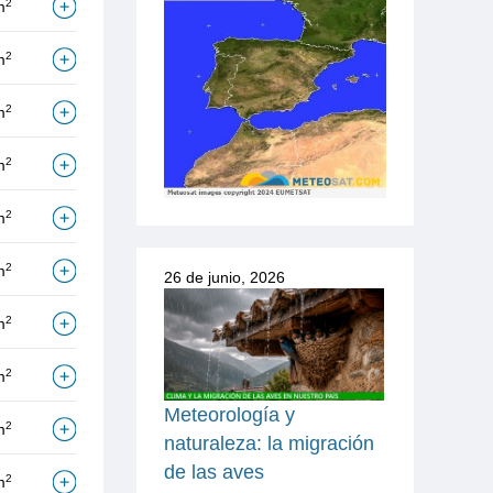
2
m
2
m
2
m
2
m
2
m
2
m
26 de junio, 2026
2
m
2
m
Meteorología y
2
m
naturaleza: la migración
de las aves
2
m