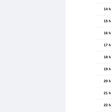
14 h
15 h
16 h
17 h
18 h
19 h
20 h
21 h
22 h