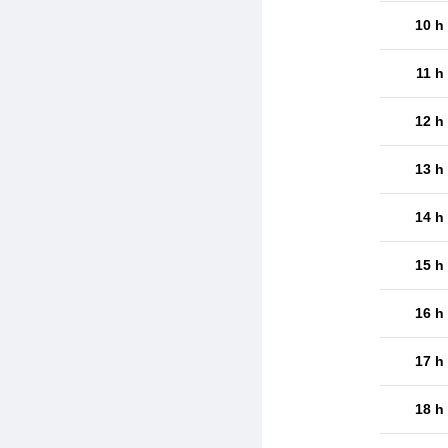
10 h
11 h
12 h
13 h
14 h
15 h
16 h
17 h
18 h