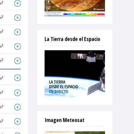
2
m
2
m
2
m
La Tierra desde el Espacio
2
m
2
m
2
m
2
m
2
m
Imagen Meteosat
2
m