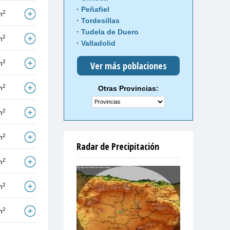
Peñafiel
2
m
Tordesillas
Tudela de Duero
2
m
Valladolid
2
m
Ver más poblaciones
2
m
Otras Provincias:
2
m
2
m
Radar de Precipitación
2
m
2
m
2
m