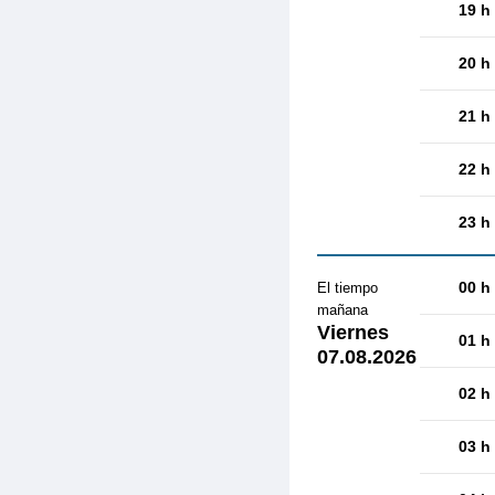
19 h
20 h
21 h
22 h
23 h
00 h
El tiempo
mañana
Viernes
01 h
07.08.2026
02 h
03 h