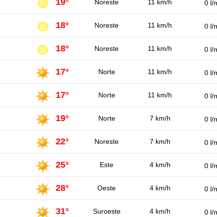
19°
Noreste
11 km/h
0 l/
18°
Noreste
11 km/h
0 l/
18°
Noreste
11 km/h
0 l/
17°
Norte
11 km/h
0 l/
17°
Norte
11 km/h
0 l/
19°
Norte
7 km/h
0 l/
22°
Noreste
7 km/h
0 l/
25°
Este
4 km/h
0 l/
28°
Oeste
4 km/h
0 l/
31°
Suroeste
4 km/h
0 l/