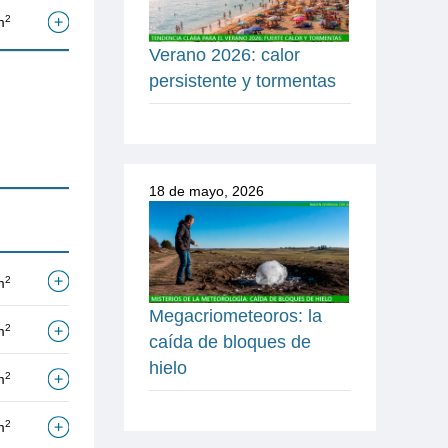
2
m
Verano 2026: calor
persistente y tormentas
18 de mayo, 2026
2
m
Megacriometeoros: la
2
m
caída de bloques de
hielo
2
m
2
m