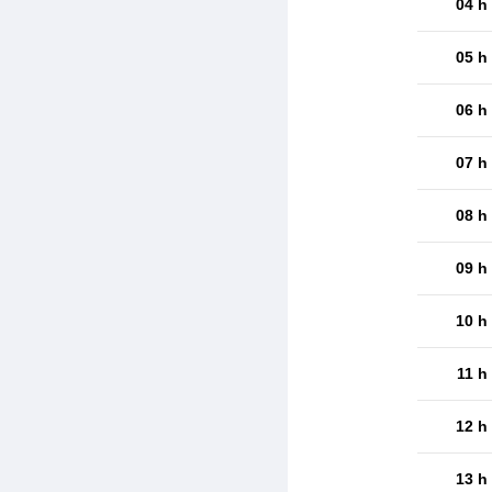
04 h
05 h
06 h
07 h
08 h
09 h
10 h
11 h
12 h
13 h