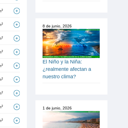
2
m
2
m
8 de junio, 2026
2
m
2
m
El Niño y la Niña:
2
m
¿realmente afectan a
nuestro clima?
2
m
2
m
2
m
1 de junio, 2026
2
m