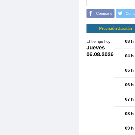
Comparte
Comp
Previsión Zaratán
03 h
El tiempo hoy
Jueves
06.08.2026
04 h
05 h
06 h
07 h
08 h
09 h