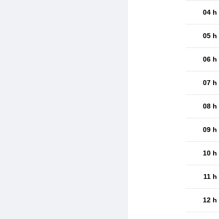
04 h
05 h
06 h
07 h
08 h
09 h
10 h
11 h
12 h