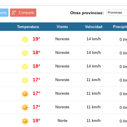
Otras provincias:
arte
Comparte
Temperatura
Viento
Velocidad
Precipi
19°
Noreste
14 km/h
0 l/
18°
Noreste
14 km/h
0 l/
18°
Noreste
14 km/h
0 l/
17°
Noreste
11 km/h
0 l/
17°
Noreste
11 km/h
0 l/
17°
Noreste
11 km/h
0 l/
19°
Norte
11 km/h
0 l/