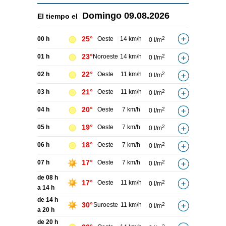
Domingo
09.08.2026
El tiempo el
25°
00 h
Oeste
14 km/h
2
0 l/m
23°
01 h
Noroeste
14 km/h
2
0 l/m
22°
02 h
Oeste
11 km/h
2
0 l/m
21°
03 h
Oeste
11 km/h
2
0 l/m
20°
04 h
Oeste
7 km/h
2
0 l/m
19°
05 h
Oeste
7 km/h
2
0 l/m
18°
06 h
Oeste
7 km/h
2
0 l/m
17°
07 h
Oeste
7 km/h
2
0 l/m
de 08 h
17°
Oeste
11 km/h
2
0 l/m
a 14 h
de 14 h
30°
Suroeste
11 km/h
2
0 l/m
a 20 h
de 20 h