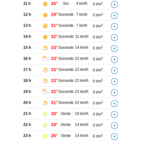
26°
11 h
Sur
4 km/h
2
0 l/m
29°
12 h
Suroeste
7 km/h
2
0 l/m
31°
13 h
Suroeste
7 km/h
2
0 l/m
32°
14 h
Suroeste
11 km/h
2
0 l/m
33°
15 h
Suroeste
14 km/h
2
0 l/m
33°
16 h
Suroeste
22 km/h
2
0 l/m
33°
17 h
Suroeste
22 km/h
2
0 l/m
33°
18 h
Suroeste
22 km/h
2
0 l/m
32°
19 h
Suroeste
22 km/h
2
0 l/m
31°
20 h
Suroeste
22 km/h
2
0 l/m
30°
21 h
Oeste
18 km/h
2
0 l/m
28°
22 h
Oeste
14 km/h
2
0 l/m
26°
23 h
Oeste
14 km/h
2
0 l/m