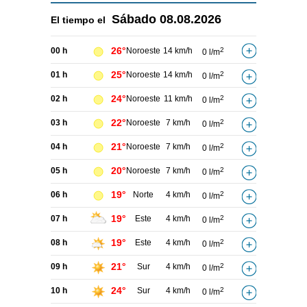
Sábado
08.08.2026
El tiempo el
26°
00 h
Noroeste
14 km/h
2
0 l/m
25°
01 h
Noroeste
14 km/h
2
0 l/m
24°
02 h
Noroeste
11 km/h
2
0 l/m
22°
03 h
Noroeste
7 km/h
2
0 l/m
21°
04 h
Noroeste
7 km/h
2
0 l/m
20°
05 h
Noroeste
7 km/h
2
0 l/m
19°
06 h
Norte
4 km/h
2
0 l/m
19°
07 h
Este
4 km/h
2
0 l/m
19°
08 h
Este
4 km/h
2
0 l/m
21°
09 h
Sur
4 km/h
2
0 l/m
24°
10 h
Sur
4 km/h
2
0 l/m