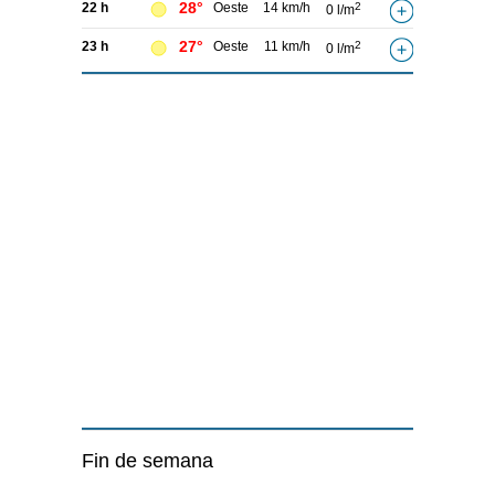
28°
22 h
Oeste
14 km/h
2
0 l/m
27°
23 h
Oeste
11 km/h
2
0 l/m
Fin de semana