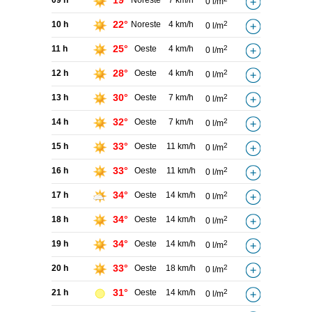
19°
09 h
Noreste
7 km/h
0 l/m
22°
10 h
Noreste
4 km/h
2
0 l/m
25°
11 h
Oeste
4 km/h
2
0 l/m
28°
12 h
Oeste
4 km/h
2
0 l/m
30°
13 h
Oeste
7 km/h
2
0 l/m
32°
14 h
Oeste
7 km/h
2
0 l/m
33°
15 h
Oeste
11 km/h
2
0 l/m
33°
16 h
Oeste
11 km/h
2
0 l/m
34°
17 h
Oeste
14 km/h
2
0 l/m
34°
18 h
Oeste
14 km/h
2
0 l/m
34°
19 h
Oeste
14 km/h
2
0 l/m
33°
20 h
Oeste
18 km/h
2
0 l/m
31°
21 h
Oeste
14 km/h
2
0 l/m