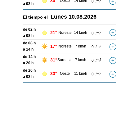
30°
Oeste
14 km/h
2
0 l/m
a 02 h
Lunes
10.08.2026
El tiempo el
de 02 h
21°
Noreste
14 km/h
2
0 l/m
a 08 h
de 08 h
17°
Noreste
7 km/h
2
0 l/m
a 14 h
de 14 h
31°
Suroeste
7 km/h
2
0 l/m
a 20 h
de 20 h
33°
Oeste
11 km/h
2
0 l/m
a 02 h