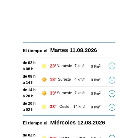
Martes
11.08.2026
El tiempo el
de 02 h
23°
Noroeste
7 km/h
2
0 l/m
a 08 h
de 08 h
18°
Sureste
4 km/h
2
0 l/m
a 14 h
de 14 h
33°
Suroeste
7 km/h
2
0 l/m
a 20 h
de 20 h
33°
Oeste
14 km/h
2
0 l/m
a 02 h
Miércoles
12.08.2026
El tiempo el
de 02 h
2