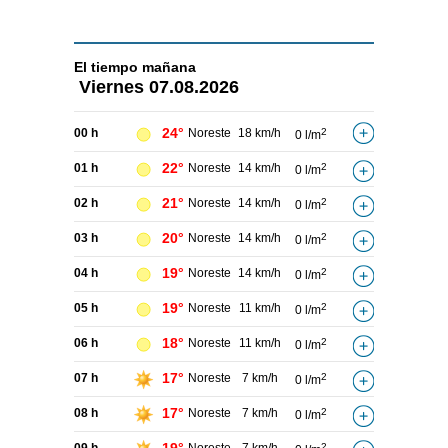
El tiempo
mañana
Viernes
07.08.2026
24°
00 h
Noreste
18 km/h
2
0 l/m
22°
01 h
Noreste
14 km/h
2
0 l/m
21°
02 h
Noreste
14 km/h
2
0 l/m
20°
03 h
Noreste
14 km/h
2
0 l/m
19°
04 h
Noreste
14 km/h
2
0 l/m
19°
05 h
Noreste
11 km/h
2
0 l/m
18°
06 h
Noreste
11 km/h
2
0 l/m
17°
07 h
Noreste
7 km/h
2
0 l/m
17°
08 h
Noreste
7 km/h
2
0 l/m
2