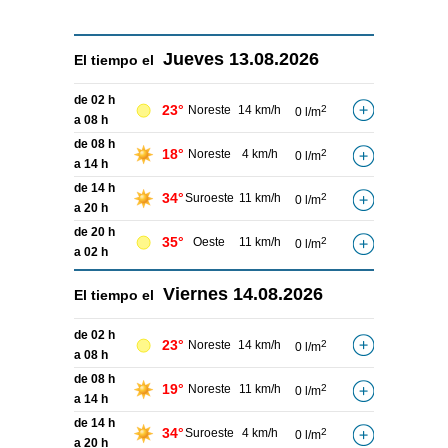
Jueves
13.08.2026
El tiempo el
de 02 h
23°
Noreste
14 km/h
2
0 l/m
a 08 h
de 08 h
18°
Noreste
4 km/h
2
0 l/m
a 14 h
de 14 h
34°
Suroeste
11 km/h
2
0 l/m
a 20 h
de 20 h
35°
Oeste
11 km/h
2
0 l/m
a 02 h
Viernes
14.08.2026
El tiempo el
de 02 h
23°
Noreste
14 km/h
2
0 l/m
a 08 h
de 08 h
19°
Noreste
11 km/h
2
0 l/m
a 14 h
de 14 h
34°
Suroeste
4 km/h
2
0 l/m
a 20 h