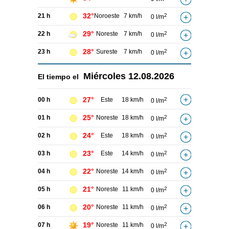
32°
21 h
Noroeste
7 km/h
2
0 l/m
29°
22 h
Noreste
7 km/h
2
0 l/m
28°
23 h
Sureste
7 km/h
2
0 l/m
Miércoles
12.08.2026
El tiempo el
27°
00 h
Este
18 km/h
2
0 l/m
25°
01 h
Noreste
18 km/h
2
0 l/m
24°
02 h
Este
18 km/h
2
0 l/m
23°
03 h
Este
14 km/h
2
0 l/m
22°
04 h
Noreste
14 km/h
2
0 l/m
21°
05 h
Noreste
11 km/h
2
0 l/m
20°
06 h
Noreste
11 km/h
2
0 l/m
19°
07 h
Noreste
11 km/h
2
0 l/m