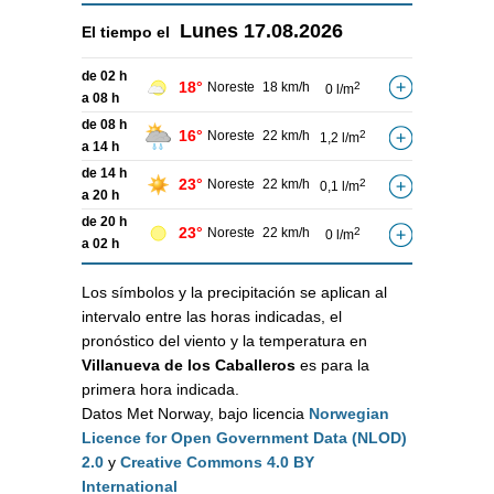
Lunes
17.08.2026
El tiempo el
de 02 h
18°
Noreste
18 km/h
2
0 l/m
a 08 h
de 08 h
16°
Noreste
22 km/h
2
1,2 l/m
a 14 h
de 14 h
23°
Noreste
22 km/h
2
0,1 l/m
a 20 h
de 20 h
23°
Noreste
22 km/h
2
0 l/m
a 02 h
Los símbolos y la precipitación se aplican al
intervalo entre las horas indicadas, el
pronóstico del viento y la temperatura en
Villanueva de los Caballeros
es para la
primera hora indicada.
Datos Met Norway, bajo licencia
Norwegian
Licence for Open Government Data (NLOD)
2.0
y
Creative Commons 4.0 BY
International