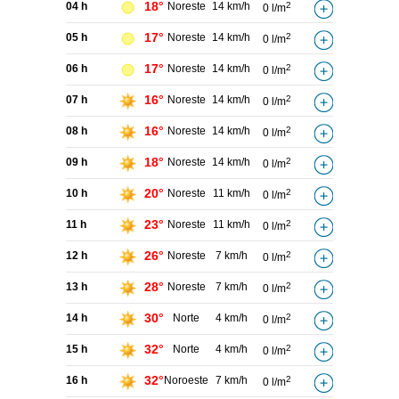
18°
04 h
Noreste
14 km/h
2
0 l/m
17°
05 h
Noreste
14 km/h
2
0 l/m
17°
06 h
Noreste
14 km/h
2
0 l/m
16°
07 h
Noreste
14 km/h
2
0 l/m
16°
08 h
Noreste
14 km/h
2
0 l/m
18°
09 h
Noreste
14 km/h
2
0 l/m
20°
10 h
Noreste
11 km/h
2
0 l/m
23°
11 h
Noreste
11 km/h
2
0 l/m
26°
12 h
Noreste
7 km/h
2
0 l/m
28°
13 h
Noreste
7 km/h
2
0 l/m
30°
14 h
Norte
4 km/h
2
0 l/m
32°
15 h
Norte
4 km/h
2
0 l/m
32°
16 h
Noroeste
7 km/h
2
0 l/m