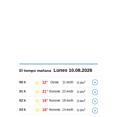
Lunes
10.08.2026
El tiempo
mañana
22°
00 h
Oeste
11 km/h
2
0 l/m
21°
01 h
Noreste
22 km/h
2
0 l/m
19°
02 h
Noreste
18 km/h
2
0 l/m
18°
03 h
Noreste
14 km/h
2
0 l/m