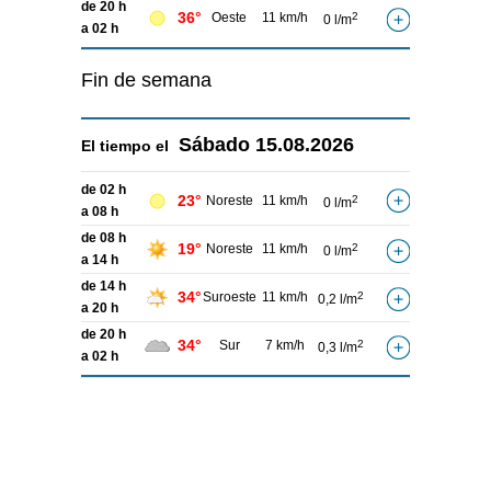
de 20 h
36°
Oeste
11 km/h
2
0 l/m
a 02 h
Fin de semana
Sábado
15.08.2026
El tiempo el
de 02 h
23°
Noreste
11 km/h
2
0 l/m
a 08 h
de 08 h
19°
Noreste
11 km/h
2
0 l/m
a 14 h
de 14 h
34°
Suroeste
11 km/h
2
0,2 l/m
a 20 h
de 20 h
34°
Sur
7 km/h
2
0,3 l/m
a 02 h