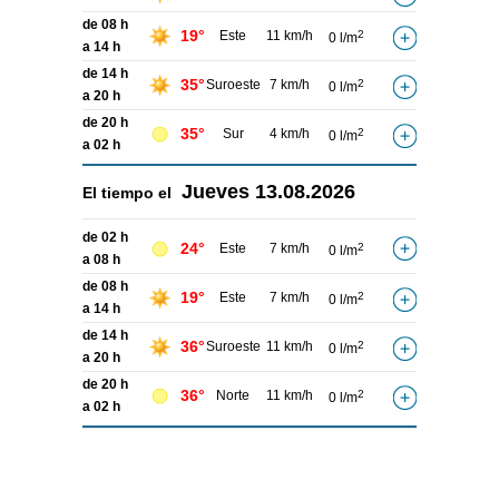
de 08 h
19°
Este
11 km/h
2
0 l/m
a 14 h
de 14 h
35°
Suroeste
7 km/h
2
0 l/m
a 20 h
de 20 h
35°
Sur
4 km/h
2
0 l/m
a 02 h
Jueves
13.08.2026
El tiempo el
de 02 h
24°
Este
7 km/h
2
0 l/m
a 08 h
de 08 h
19°
Este
7 km/h
2
0 l/m
a 14 h
de 14 h
36°
Suroeste
11 km/h
2
0 l/m
a 20 h
de 20 h
36°
Norte
11 km/h
2
0 l/m
a 02 h