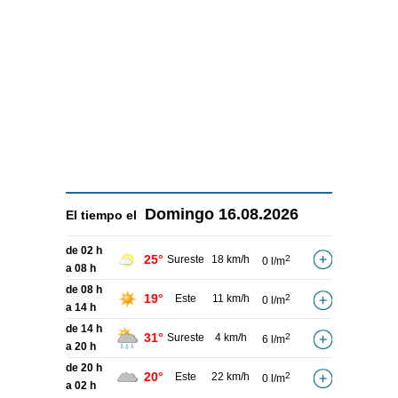
Domingo
16.08.2026
El tiempo el
de 02 h
25°
Sureste
18 km/h
2
0 l/m
a 08 h
de 08 h
19°
Este
11 km/h
2
0 l/m
a 14 h
de 14 h
31°
Sureste
4 km/h
2
6 l/m
a 20 h
de 20 h
20°
Este
22 km/h
2
0 l/m
a 02 h