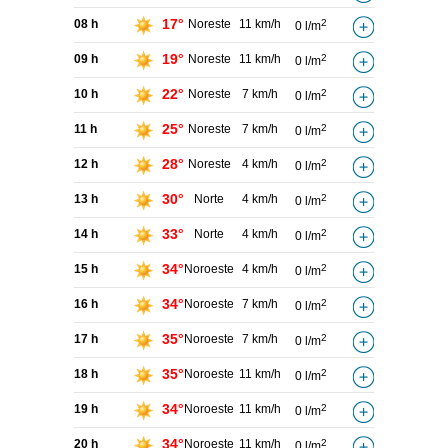
17°
08 h
Noreste
11 km/h
2
0 l/m
19°
09 h
Noreste
11 km/h
2
0 l/m
22°
10 h
Noreste
7 km/h
2
0 l/m
25°
11 h
Noreste
7 km/h
2
0 l/m
28°
12 h
Noreste
4 km/h
2
0 l/m
30°
13 h
Norte
4 km/h
2
0 l/m
33°
14 h
Norte
4 km/h
2
0 l/m
34°
15 h
Noroeste
4 km/h
2
0 l/m
34°
16 h
Noroeste
7 km/h
2
0 l/m
35°
17 h
Noroeste
7 km/h
2
0 l/m
35°
18 h
Noroeste
11 km/h
2
0 l/m
34°
19 h
Noroeste
11 km/h
2
0 l/m
34°
20 h
Noroeste
11 km/h
2
0 l/m