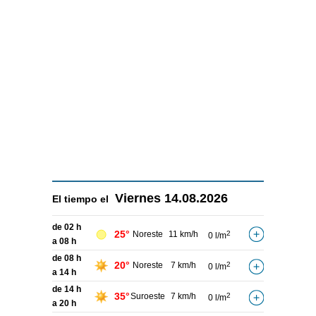
Viernes
14.08.2026
El tiempo el
de 02 h
25°
Noreste
11 km/h
2
0 l/m
a 08 h
de 08 h
20°
Noreste
7 km/h
2
0 l/m
a 14 h
de 14 h
35°
Suroeste
7 km/h
2
0 l/m
a 20 h