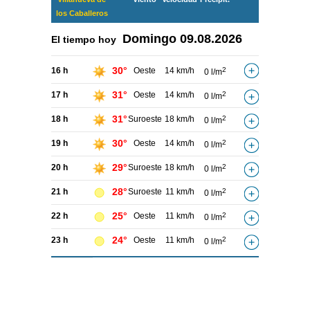
los Caballeros
Domingo
09.08.2026
El tiempo hoy
30°
16 h
Oeste
14 km/h
2
0 l/m
31°
17 h
Oeste
14 km/h
2
0 l/m
31°
18 h
Suroeste
18 km/h
2
0 l/m
30°
19 h
Oeste
14 km/h
2
0 l/m
29°
20 h
Suroeste
18 km/h
2
0 l/m
28°
21 h
Suroeste
11 km/h
2
0 l/m
25°
22 h
Oeste
11 km/h
2
0 l/m
24°
23 h
Oeste
11 km/h
2
0 l/m