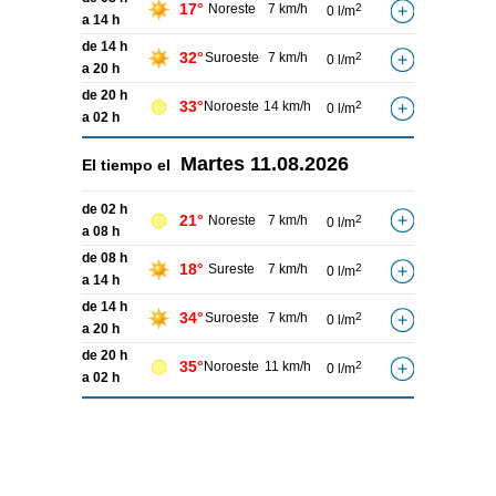
17°
Noreste
7 km/h
2
0 l/m
a 14 h
de 14 h
32°
Suroeste
7 km/h
2
0 l/m
a 20 h
de 20 h
33°
Noroeste
14 km/h
2
0 l/m
a 02 h
Martes
11.08.2026
El tiempo el
de 02 h
21°
Noreste
7 km/h
2
0 l/m
a 08 h
de 08 h
18°
Sureste
7 km/h
2
0 l/m
a 14 h
de 14 h
34°
Suroeste
7 km/h
2
0 l/m
a 20 h
de 20 h
35°
Noroeste
11 km/h
2
0 l/m
a 02 h