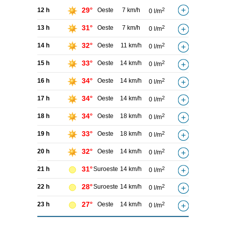
29°
12 h
Oeste
7 km/h
2
0 l/m
31°
13 h
Oeste
7 km/h
2
0 l/m
32°
14 h
Oeste
11 km/h
2
0 l/m
33°
15 h
Oeste
14 km/h
2
0 l/m
34°
16 h
Oeste
14 km/h
2
0 l/m
34°
17 h
Oeste
14 km/h
2
0 l/m
34°
18 h
Oeste
18 km/h
2
0 l/m
33°
19 h
Oeste
18 km/h
2
0 l/m
32°
20 h
Oeste
14 km/h
2
0 l/m
31°
21 h
Suroeste
14 km/h
2
0 l/m
28°
22 h
Suroeste
14 km/h
2
0 l/m
27°
23 h
Oeste
14 km/h
2
0 l/m