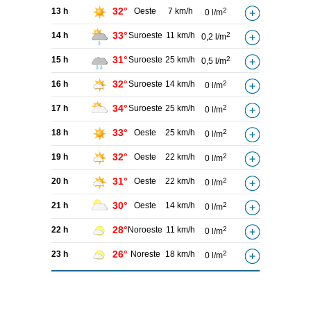
32°
13 h
Oeste
7 km/h
2
0 l/m
33°
14 h
Suroeste
11 km/h
2
0,2 l/m
31°
15 h
Suroeste
25 km/h
2
0,5 l/m
32°
16 h
Suroeste
14 km/h
2
0 l/m
34°
17 h
Suroeste
25 km/h
2
0 l/m
33°
18 h
Oeste
25 km/h
2
0 l/m
32°
19 h
Oeste
22 km/h
2
0 l/m
31°
20 h
Oeste
22 km/h
2
0 l/m
30°
21 h
Oeste
14 km/h
2
0 l/m
28°
22 h
Noroeste
11 km/h
2
0 l/m
26°
23 h
Noreste
18 km/h
2
0 l/m