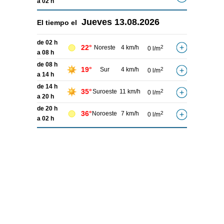
a 02 h
Jueves
13.08.2026
El tiempo el
de 02 h
22°
Noreste
4 km/h
2
0 l/m
a 08 h
de 08 h
19°
Sur
4 km/h
2
0 l/m
a 14 h
de 14 h
35°
Suroeste
11 km/h
2
0 l/m
a 20 h
de 20 h
36°
Noroeste
7 km/h
2
0 l/m
a 02 h