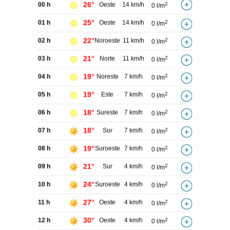
26°
00 h
Oeste
14 km/h
2
0 l/m
25°
01 h
Oeste
14 km/h
2
0 l/m
22°
02 h
Noroeste
11 km/h
2
0 l/m
21°
03 h
Norte
11 km/h
2
0 l/m
19°
04 h
Noreste
7 km/h
2
0 l/m
19°
05 h
Este
7 km/h
2
0 l/m
18°
06 h
Sureste
7 km/h
2
0 l/m
18°
07 h
Sur
7 km/h
2
0 l/m
19°
08 h
Suroeste
7 km/h
2
0 l/m
21°
09 h
Sur
4 km/h
2
0 l/m
24°
10 h
Suroeste
4 km/h
2
0 l/m
27°
11 h
Oeste
4 km/h
2
0 l/m
30°
12 h
Oeste
4 km/h
2
0 l/m