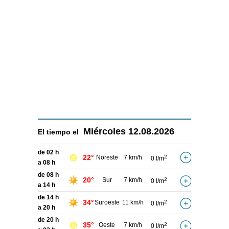
Miércoles
12.08.2026
El tiempo el
de 02 h
22°
Noreste
7 km/h
2
0 l/m
a 08 h
de 08 h
20°
Sur
7 km/h
2
0 l/m
a 14 h
de 14 h
34°
Suroeste
11 km/h
2
0 l/m
a 20 h
de 20 h
35°
Oeste
7 km/h
2
0 l/m