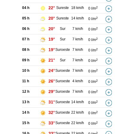
22°
04 h
Sureste
18 km/h
2
0 l/m
20°
05 h
Sureste
14 km/h
2
0 l/m
20°
06 h
Sur
7 km/h
2
0 l/m
19°
07 h
Sur
7 km/h
2
0 l/m
19°
08 h
Suroeste
7 km/h
2
0 l/m
21°
09 h
Sur
7 km/h
2
0 l/m
24°
10 h
Suroeste
7 km/h
2
0 l/m
26°
11 h
Suroeste
4 km/h
2
0 l/m
29°
12 h
Suroeste
7 km/h
2
0 l/m
31°
13 h
Suroeste
14 km/h
2
0 l/m
32°
14 h
Suroeste
22 km/h
2
0 l/m
33°
15 h
Suroeste
22 km/h
2
0 l/m
33°
16 h
Suroeste
22 km/h
2