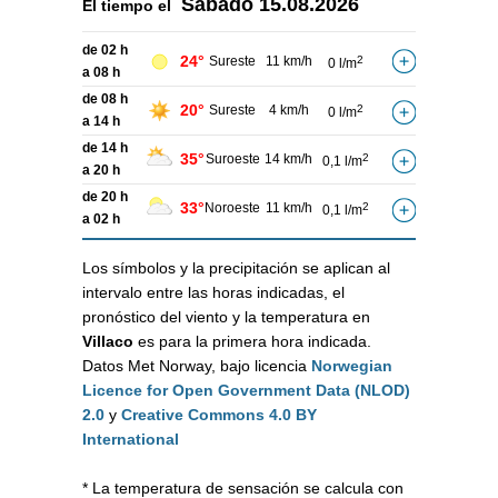
Sábado
15.08.2026
El tiempo el
de 02 h
24°
Sureste
11 km/h
2
0 l/m
a 08 h
de 08 h
20°
Sureste
4 km/h
2
0 l/m
a 14 h
de 14 h
35°
Suroeste
14 km/h
2
0,1 l/m
a 20 h
de 20 h
33°
Noroeste
11 km/h
2
0,1 l/m
a 02 h
Los símbolos y la precipitación se aplican al
intervalo entre las horas indicadas, el
pronóstico del viento y la temperatura en
Villaco
es para la primera hora indicada.
Datos Met Norway, bajo licencia
Norwegian
Licence for Open Government Data (NLOD)
2.0
y
Creative Commons 4.0 BY
International
* La temperatura de sensación se calcula con