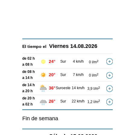
Viernes
14.08.2026
El tiempo el
de 02 h
24°
Sur
4 km/h
2
0 l/m
a 08 h
de 08 h
20°
Sur
7 km/h
2
0 l/m
a 14 h
de 14 h
36°
Suroeste
14 km/h
2
3,9 l/m
a 20 h
de 20 h
26°
Sur
22 km/h
2
1,2 l/m
a 02 h
Fin de semana