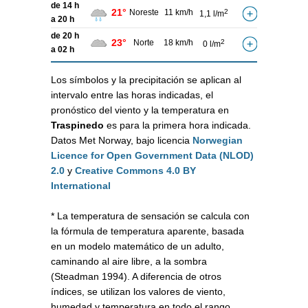
de 14 h
21°
Noreste
11 km/h
2
1,1 l/m
a 20 h
de 20 h
23°
Norte
18 km/h
2
0 l/m
a 02 h
Los símbolos y la precipitación se aplican al
intervalo entre las horas indicadas, el
pronóstico del viento y la temperatura en
Traspinedo
es para la primera hora indicada.
Datos Met Norway, bajo licencia
Norwegian
Licence for Open Government Data (NLOD)
2.0
y
Creative Commons 4.0 BY
International
* La temperatura de sensación se calcula con
la fórmula de temperatura aparente, basada
en un modelo matemático de un adulto,
caminando al aire libre, a la sombra
(Steadman 1994). A diferencia de otros
índices, se utilizan los valores de viento,
humedad y temperatura en todo el rango