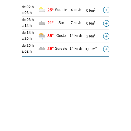
de 02 h
25°
Sureste
4 km/h
2
0 l/m
a 08 h
de 08 h
21°
Sur
7 km/h
2
0 l/m
a 14 h
de 14 h
35°
Oeste
14 km/h
2
2 l/m
a 20 h
de 20 h
29°
Sureste
14 km/h
2
0,1 l/m
a 02 h