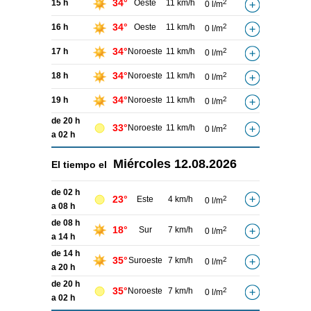
34°
15 h
Oeste
11 km/h
2
0 l/m
34°
16 h
Oeste
11 km/h
2
0 l/m
34°
17 h
Noroeste
11 km/h
2
0 l/m
34°
18 h
Noroeste
11 km/h
2
0 l/m
34°
19 h
Noroeste
11 km/h
2
0 l/m
de 20 h
33°
Noroeste
11 km/h
2
0 l/m
a 02 h
Miércoles
12.08.2026
El tiempo el
de 02 h
23°
Este
4 km/h
2
0 l/m
a 08 h
de 08 h
18°
Sur
7 km/h
2
0 l/m
a 14 h
de 14 h
35°
Suroeste
7 km/h
2
0 l/m
a 20 h
de 20 h
35°
Noroeste
7 km/h
2
0 l/m
a 02 h