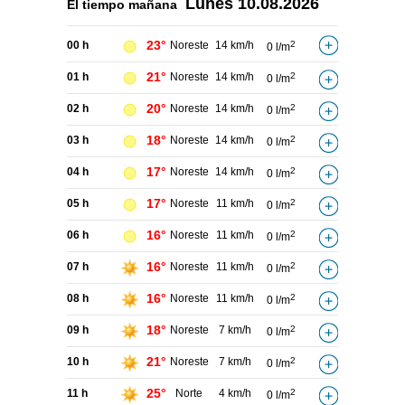
Lunes
10.08.2026
El tiempo
mañana
23°
00 h
Noreste
14 km/h
2
0 l/m
21°
01 h
Noreste
14 km/h
2
0 l/m
20°
02 h
Noreste
14 km/h
2
0 l/m
18°
03 h
Noreste
14 km/h
2
0 l/m
17°
04 h
Noreste
14 km/h
2
0 l/m
17°
05 h
Noreste
11 km/h
2
0 l/m
16°
06 h
Noreste
11 km/h
2
0 l/m
16°
07 h
Noreste
11 km/h
2
0 l/m
16°
08 h
Noreste
11 km/h
2
0 l/m
18°
09 h
Noreste
7 km/h
2
0 l/m
21°
10 h
Noreste
7 km/h
2
0 l/m
25°
11 h
Norte
4 km/h
2
0 l/m