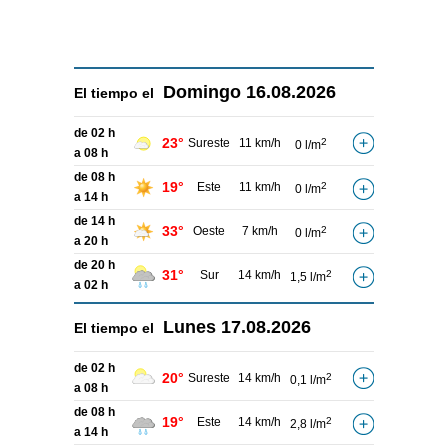
Domingo
16.08.2026
El tiempo el
de 02 h
23°
Sureste
11 km/h
2
0 l/m
a 08 h
de 08 h
19°
Este
11 km/h
2
0 l/m
a 14 h
de 14 h
33°
Oeste
7 km/h
2
0 l/m
a 20 h
de 20 h
31°
Sur
14 km/h
2
1,5 l/m
a 02 h
Lunes
17.08.2026
El tiempo el
de 02 h
20°
Sureste
14 km/h
2
0,1 l/m
a 08 h
de 08 h
19°
Este
14 km/h
2
2,8 l/m
a 14 h