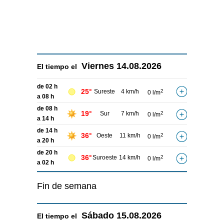
Viernes
14.08.2026
El tiempo el
de 02 h
25°
Sureste
4 km/h
2
0 l/m
a 08 h
de 08 h
19°
Sur
7 km/h
2
0 l/m
a 14 h
de 14 h
36°
Oeste
11 km/h
2
0 l/m
a 20 h
de 20 h
36°
Suroeste
14 km/h
2
0 l/m
a 02 h
Fin de semana
Sábado
15.08.2026
El tiempo el