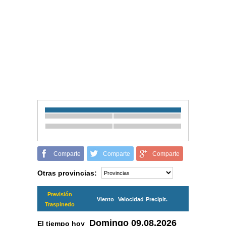
Comparte
Comparte
Comparte
Otras provincias:
Previsión
Viento
Velocidad
Precipit.
Traspinedo
Domingo
09.08.2026
El tiempo hoy