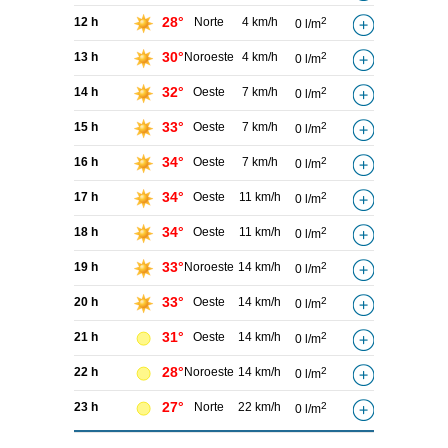
28°
12 h
Norte
4 km/h
2
0 l/m
30°
13 h
Noroeste
4 km/h
2
0 l/m
32°
14 h
Oeste
7 km/h
2
0 l/m
33°
15 h
Oeste
7 km/h
2
0 l/m
34°
16 h
Oeste
7 km/h
2
0 l/m
34°
17 h
Oeste
11 km/h
2
0 l/m
34°
18 h
Oeste
11 km/h
2
0 l/m
33°
19 h
Noroeste
14 km/h
2
0 l/m
33°
20 h
Oeste
14 km/h
2
0 l/m
31°
21 h
Oeste
14 km/h
2
0 l/m
28°
22 h
Noroeste
14 km/h
2
0 l/m
27°
23 h
Norte
22 km/h
2
0 l/m