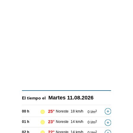
Martes
11.08.2026
El tiempo el
25°
00 h
Noreste
18 km/h
2
0 l/m
23°
01 h
Noreste
14 km/h
2
0 l/m
22°
02 h
Noreste
14 km/h
2
0 l/m