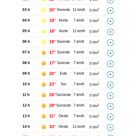
20°
03 h
Noreste
11 km/h
2
0 l/m
19°
04 h
Norte
7 km/h
2
0 l/m
18°
05 h
Norte
11 km/h
2
0 l/m
18°
06 h
Noreste
7 km/h
2
0 l/m
17°
07 h
Sureste
7 km/h
2
0 l/m
17°
08 h
Sureste
7 km/h
2
0 l/m
20°
09 h
Este
7 km/h
2
0 l/m
23°
10 h
Sur
7 km/h
2
0 l/m
26°
11 h
Suroeste
7 km/h
2
0 l/m
29°
12 h
Suroeste
7 km/h
2
0 l/m
31°
13 h
Oeste
7 km/h
2
0 l/m
33°
14 h
Oeste
11 km/h
2
0 l/m