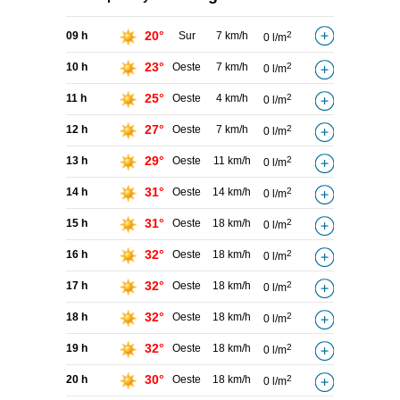
20°
09 h
Sur
7 km/h
2
0 l/m
23°
10 h
Oeste
7 km/h
2
0 l/m
25°
11 h
Oeste
4 km/h
2
0 l/m
27°
12 h
Oeste
7 km/h
2
0 l/m
29°
13 h
Oeste
11 km/h
2
0 l/m
31°
14 h
Oeste
14 km/h
2
0 l/m
31°
15 h
Oeste
18 km/h
2
0 l/m
32°
16 h
Oeste
18 km/h
2
0 l/m
32°
17 h
Oeste
18 km/h
2
0 l/m
32°
18 h
Oeste
18 km/h
2
0 l/m
32°
19 h
Oeste
18 km/h
2
0 l/m
30°
20 h
Oeste
18 km/h
2
0 l/m