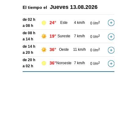
Jueves
13.08.2026
El tiempo el
de 02 h
24°
Este
4 km/h
2
0 l/m
a 08 h
de 08 h
19°
Sureste
7 km/h
2
0 l/m
a 14 h
de 14 h
36°
Oeste
11 km/h
2
0 l/m
a 20 h
de 20 h
36°
Noroeste
7 km/h
2
0 l/m
a 02 h