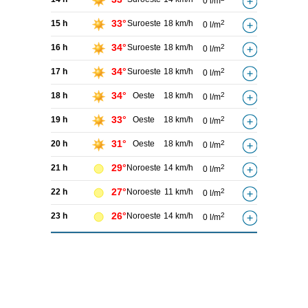
0 l/m
33°
15 h
Suroeste
18 km/h
2
0 l/m
34°
16 h
Suroeste
18 km/h
2
0 l/m
34°
17 h
Suroeste
18 km/h
2
0 l/m
34°
18 h
Oeste
18 km/h
2
0 l/m
33°
19 h
Oeste
18 km/h
2
0 l/m
31°
20 h
Oeste
18 km/h
2
0 l/m
29°
21 h
Noroeste
14 km/h
2
0 l/m
27°
22 h
Noroeste
11 km/h
2
0 l/m
26°
23 h
Noroeste
14 km/h
2
0 l/m