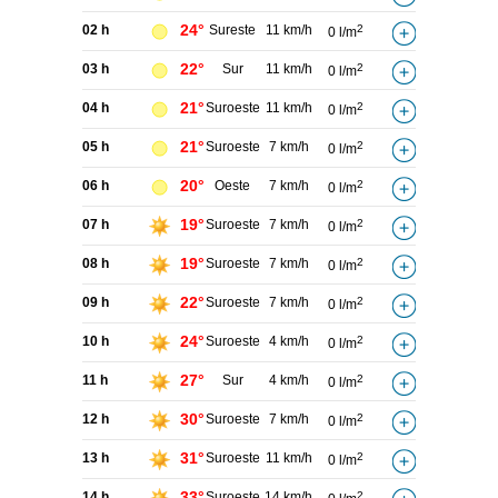
24°
02 h
Sureste
11 km/h
2
0 l/m
22°
03 h
Sur
11 km/h
2
0 l/m
21°
04 h
Suroeste
11 km/h
2
0 l/m
21°
05 h
Suroeste
7 km/h
2
0 l/m
20°
06 h
Oeste
7 km/h
2
0 l/m
19°
07 h
Suroeste
7 km/h
2
0 l/m
19°
08 h
Suroeste
7 km/h
2
0 l/m
22°
09 h
Suroeste
7 km/h
2
0 l/m
24°
10 h
Suroeste
4 km/h
2
0 l/m
27°
11 h
Sur
4 km/h
2
0 l/m
30°
12 h
Suroeste
7 km/h
2
0 l/m
31°
13 h
Suroeste
11 km/h
2
0 l/m
33°
14 h
Suroeste
14 km/h
2