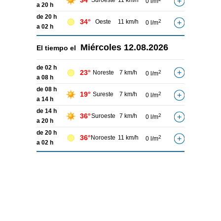
34°
Suroeste
11 km/h
0 l/m
a 20 h
de 20 h
34°
Oeste
11 km/h
2
0 l/m
a 02 h
Miércoles
12.08.2026
El tiempo el
de 02 h
23°
Noreste
7 km/h
2
0 l/m
a 08 h
de 08 h
19°
Sureste
7 km/h
2
0 l/m
a 14 h
de 14 h
36°
Suroeste
7 km/h
2
0 l/m
a 20 h
de 20 h
36°
Noroeste
11 km/h
2
0 l/m
a 02 h