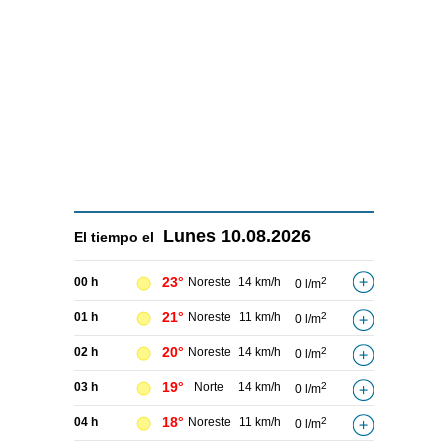
Lunes
10.08.2026
El tiempo el
23°
00 h
Noreste
14 km/h
2
0 l/m
21°
01 h
Noreste
11 km/h
2
0 l/m
20°
02 h
Noreste
14 km/h
2
0 l/m
19°
03 h
Norte
14 km/h
2
0 l/m
18°
04 h
Noreste
11 km/h
2
0 l/m