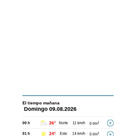
El tiempo
mañana
Domingo
09.08.2026
26°
00 h
Norte
11 km/h
2
0 l/m
24°
01 h
Este
14 km/h
2
0 l/m