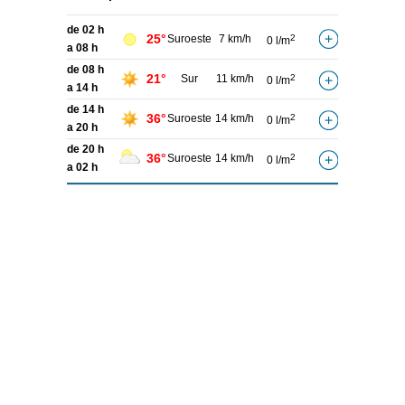
de 02 h
25°
Suroeste
7 km/h
2
0 l/m
a 08 h
de 08 h
21°
Sur
11 km/h
2
0 l/m
a 14 h
de 14 h
36°
Suroeste
14 km/h
2
0 l/m
a 20 h
de 20 h
36°
Suroeste
14 km/h
2
0 l/m
a 02 h