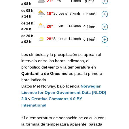
21°
Este
11 km/h
2
0 l/m
a 08 h
de 08 h
19°
Suroeste
7 km/h
2
0,6 l/m
a 14 h
de 14 h
28°
Sur
14 km/h
2
0,4 l/m
a 20 h
de 20 h
28°
Suroeste
14 km/h
2
0,1 l/m
a 02 h
Los símbolos y la precipitación se aplican al
intervalo entre las horas indicadas, el
pronóstico del viento y la temperatura en
Quintanilla de Onésimo
es para la primera
hora indicada.
Datos Met Norway, bajo licencia
Norwegian
Licence for Open Government Data (NLOD)
2.0
y
Creative Commons 4.0 BY
International
* La temperatura de sensación se calcula con
la fórmula de temperatura aparente, basada