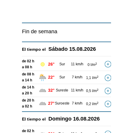
Fin de semana
Sábado
15.08.2026
El tiempo el
de 02 h
26°
Sur
11 km/h
2
0 l/m
a 08 h
de 08 h
22°
Sur
7 km/h
2
1,1 l/m
a 14 h
de 14 h
32°
Sureste
11 km/h
2
0,5 l/m
a 20 h
de 20 h
27°
Suroeste
7 km/h
2
0,2 l/m
a 02 h
Domingo
16.08.2026
El tiempo el
de 02 h