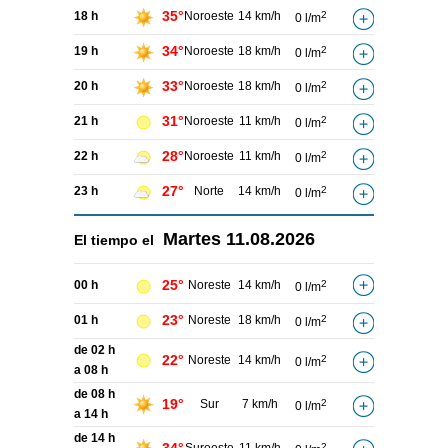
35°
18 h
Noroeste
14 km/h
2
0 l/m
34°
19 h
Noroeste
18 km/h
2
0 l/m
33°
20 h
Noroeste
18 km/h
2
0 l/m
31°
21 h
Noroeste
11 km/h
2
0 l/m
28°
22 h
Noroeste
11 km/h
2
0 l/m
27°
23 h
Norte
14 km/h
2
0 l/m
Martes
11.08.2026
El tiempo el
25°
00 h
Noreste
14 km/h
2
0 l/m
23°
01 h
Noreste
18 km/h
2
0 l/m
de 02 h
22°
Noreste
14 km/h
2
0 l/m
a 08 h
de 08 h
19°
Sur
7 km/h
2
0 l/m
a 14 h
de 14 h
2