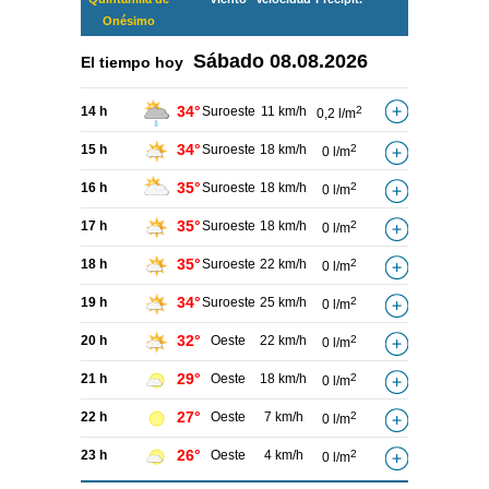
Onésimo
Sábado
08.08.2026
El tiempo hoy
34°
14 h
Suroeste
11 km/h
2
0,2 l/m
34°
15 h
Suroeste
18 km/h
2
0 l/m
35°
16 h
Suroeste
18 km/h
2
0 l/m
35°
17 h
Suroeste
18 km/h
2
0 l/m
35°
18 h
Suroeste
22 km/h
2
0 l/m
34°
19 h
Suroeste
25 km/h
2
0 l/m
32°
20 h
Oeste
22 km/h
2
0 l/m
29°
21 h
Oeste
18 km/h
2
0 l/m
27°
22 h
Oeste
7 km/h
2
0 l/m
26°
23 h
Oeste
4 km/h
2
0 l/m