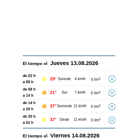
Jueves
13.08.2026
El tiempo el
de 02 h
25°
Sureste
4 km/h
2
0 l/m
a 08 h
de 08 h
21°
Sur
7 km/h
2
0 l/m
a 14 h
de 14 h
37°
Suroeste
11 km/h
2
0 l/m
a 20 h
de 20 h
37°
Oeste
11 km/h
2
0 l/m
a 02 h
Viernes
14.08.2026
El tiempo el