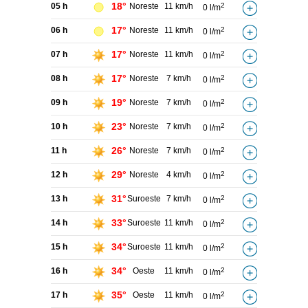
18°
05 h
Noreste
11 km/h
2
0 l/m
17°
06 h
Noreste
11 km/h
2
0 l/m
17°
07 h
Noreste
11 km/h
2
0 l/m
17°
08 h
Noreste
7 km/h
2
0 l/m
19°
09 h
Noreste
7 km/h
2
0 l/m
23°
10 h
Noreste
7 km/h
2
0 l/m
26°
11 h
Noreste
7 km/h
2
0 l/m
29°
12 h
Noreste
4 km/h
2
0 l/m
31°
13 h
Suroeste
7 km/h
2
0 l/m
33°
14 h
Suroeste
11 km/h
2
0 l/m
34°
15 h
Suroeste
11 km/h
2
0 l/m
34°
16 h
Oeste
11 km/h
2
0 l/m
35°
17 h
Oeste
11 km/h
2
0 l/m