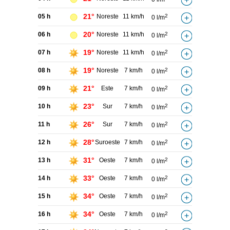
21°
05 h
Noreste
11 km/h
2
0 l/m
20°
06 h
Noreste
11 km/h
2
0 l/m
19°
07 h
Noreste
11 km/h
2
0 l/m
19°
08 h
Noreste
7 km/h
2
0 l/m
21°
09 h
Este
7 km/h
2
0 l/m
23°
10 h
Sur
7 km/h
2
0 l/m
26°
11 h
Sur
7 km/h
2
0 l/m
28°
12 h
Suroeste
7 km/h
2
0 l/m
31°
13 h
Oeste
7 km/h
2
0 l/m
33°
14 h
Oeste
7 km/h
2
0 l/m
34°
15 h
Oeste
7 km/h
2
0 l/m
34°
16 h
Oeste
7 km/h
2
0 l/m