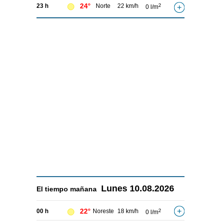
24°
23 h
Norte
22 km/h
2
0 l/m
Lunes
10.08.2026
El tiempo
mañana
22°
00 h
Noreste
18 km/h
2
0 l/m