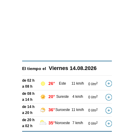
Viernes
14.08.2026
El tiempo el
de 02 h
26°
Este
11 km/h
2
0 l/m
a 08 h
de 08 h
20°
Sureste
4 km/h
2
0 l/m
a 14 h
de 14 h
36°
Suroeste
11 km/h
2
0 l/m
a 20 h
de 20 h
35°
Noroeste
7 km/h
2
0 l/m
a 02 h