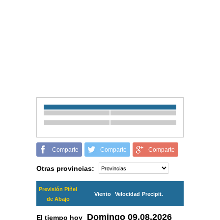
Comparte
Comparte
Comparte
Otras provincias:
Previsión Piñel
Viento
Velocidad
Precipit.
de Abajo
Domingo
09.08.2026
El tiempo hoy