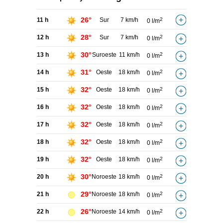
26°
11 h
Sur
7 km/h
2
0 l/m
28°
12 h
Sur
7 km/h
2
0 l/m
30°
13 h
Suroeste
11 km/h
2
0 l/m
31°
14 h
Oeste
18 km/h
2
0 l/m
32°
15 h
Oeste
18 km/h
2
0 l/m
32°
16 h
Oeste
18 km/h
2
0 l/m
32°
17 h
Oeste
18 km/h
2
0 l/m
32°
18 h
Oeste
18 km/h
2
0 l/m
32°
19 h
Oeste
18 km/h
2
0 l/m
30°
20 h
Noroeste
18 km/h
2
0 l/m
29°
21 h
Noroeste
18 km/h
2
0 l/m
26°
22 h
Noroeste
14 km/h
2
0 l/m