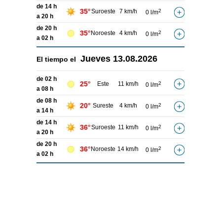
de 14 h
35°
Suroeste
7 km/h
2
0 l/m
a 20 h
de 20 h
35°
Noroeste
4 km/h
2
0 l/m
a 02 h
Jueves
13.08.2026
El tiempo el
de 02 h
25°
Este
11 km/h
2
0 l/m
a 08 h
de 08 h
20°
Sureste
4 km/h
2
0 l/m
a 14 h
de 14 h
36°
Suroeste
11 km/h
2
0 l/m
a 20 h
de 20 h
36°
Noroeste
14 km/h
2
0 l/m
a 02 h