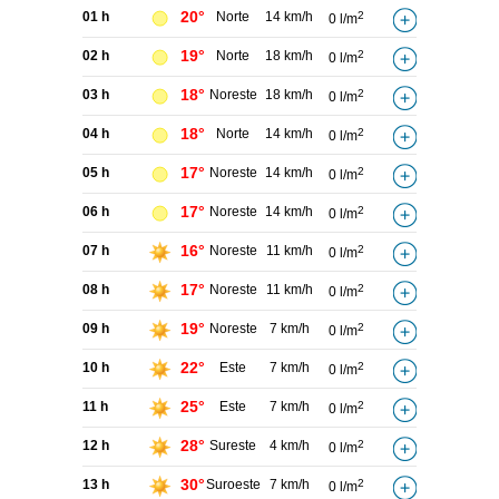
20°
01 h
Norte
14 km/h
2
0 l/m
19°
02 h
Norte
18 km/h
2
0 l/m
18°
03 h
Noreste
18 km/h
2
0 l/m
18°
04 h
Norte
14 km/h
2
0 l/m
17°
05 h
Noreste
14 km/h
2
0 l/m
17°
06 h
Noreste
14 km/h
2
0 l/m
16°
07 h
Noreste
11 km/h
2
0 l/m
17°
08 h
Noreste
11 km/h
2
0 l/m
19°
09 h
Noreste
7 km/h
2
0 l/m
22°
10 h
Este
7 km/h
2
0 l/m
25°
11 h
Este
7 km/h
2
0 l/m
28°
12 h
Sureste
4 km/h
2
0 l/m
30°
13 h
Suroeste
7 km/h
2
0 l/m