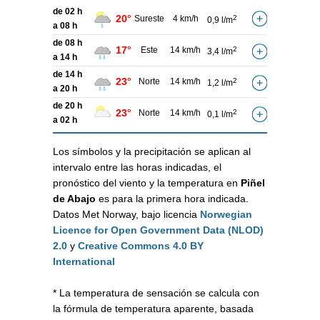
de 02 h
20°
Sureste
4 km/h
2
0,9 l/m
a 08 h
de 08 h
17°
Este
14 km/h
2
3,4 l/m
a 14 h
de 14 h
23°
Norte
14 km/h
2
1,2 l/m
a 20 h
de 20 h
23°
Norte
14 km/h
2
0,1 l/m
a 02 h
Los símbolos y la precipitación se aplican al
intervalo entre las horas indicadas, el
pronóstico del viento y la temperatura en
Piñel
de Abajo
es para la primera hora indicada.
Datos Met Norway, bajo licencia
Norwegian
Licence for Open Government Data (NLOD)
2.0
y
Creative Commons 4.0 BY
International
* La temperatura de sensación se calcula con
la fórmula de temperatura aparente, basada