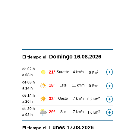
Domingo
16.08.2026
El tiempo el
de 02 h
21°
Sureste
4 km/h
2
0 l/m
a 08 h
de 08 h
18°
Este
11 km/h
2
0 l/m
a 14 h
de 14 h
32°
Oeste
7 km/h
2
0,2 l/m
a 20 h
de 20 h
29°
Sur
7 km/h
2
1,6 l/m
a 02 h
Lunes
17.08.2026
El tiempo el