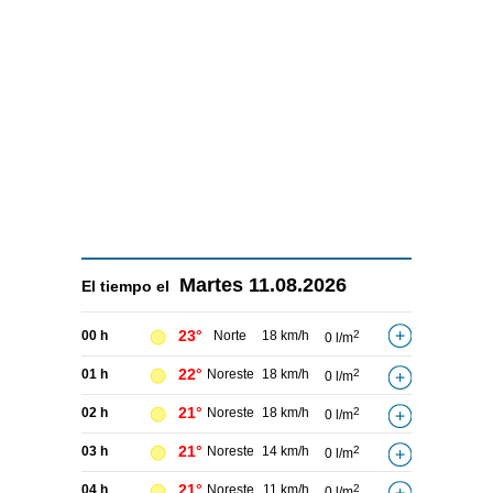
Martes
11.08.2026
El tiempo el
23°
00 h
Norte
18 km/h
2
0 l/m
22°
01 h
Noreste
18 km/h
2
0 l/m
21°
02 h
Noreste
18 km/h
2
0 l/m
21°
03 h
Noreste
14 km/h
2
0 l/m
21°
04 h
Noreste
11 km/h
2
0 l/m