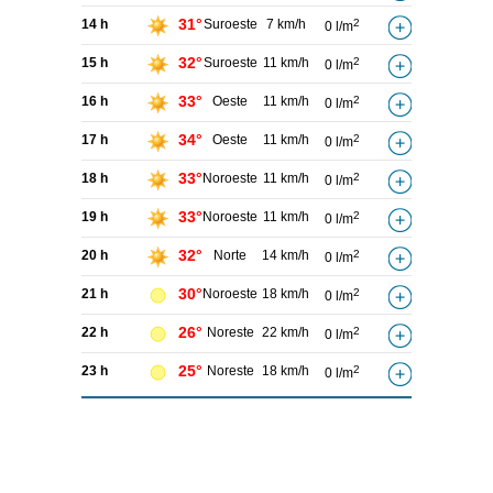
31°
14 h
Suroeste
7 km/h
2
0 l/m
32°
15 h
Suroeste
11 km/h
2
0 l/m
33°
16 h
Oeste
11 km/h
2
0 l/m
34°
17 h
Oeste
11 km/h
2
0 l/m
33°
18 h
Noroeste
11 km/h
2
0 l/m
33°
19 h
Noroeste
11 km/h
2
0 l/m
32°
20 h
Norte
14 km/h
2
0 l/m
30°
21 h
Noroeste
18 km/h
2
0 l/m
26°
22 h
Noreste
22 km/h
2
0 l/m
25°
23 h
Noreste
18 km/h
2
0 l/m