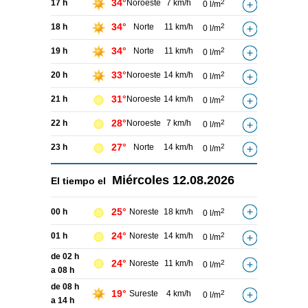
34°
17 h
Noroeste
7 km/h
2
0 l/m
34°
18 h
Norte
11 km/h
2
0 l/m
34°
19 h
Norte
11 km/h
2
0 l/m
33°
20 h
Noroeste
14 km/h
2
0 l/m
31°
21 h
Noroeste
14 km/h
2
0 l/m
28°
22 h
Noroeste
7 km/h
2
0 l/m
27°
23 h
Norte
14 km/h
2
0 l/m
Miércoles
12.08.2026
El tiempo el
25°
00 h
Noreste
18 km/h
2
0 l/m
24°
01 h
Noreste
14 km/h
2
0 l/m
de 02 h
24°
Noreste
11 km/h
2
0 l/m
a 08 h
de 08 h
19°
Sureste
4 km/h
2
0 l/m
a 14 h