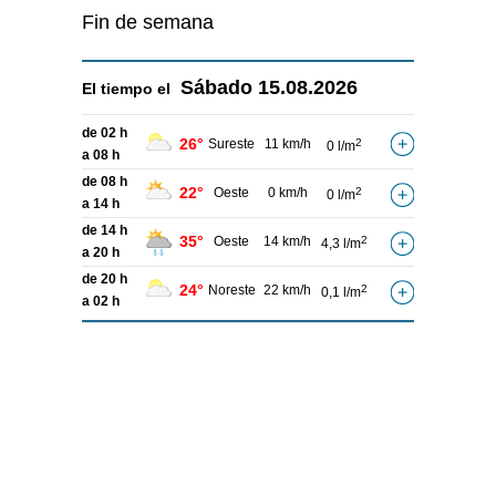
Fin de semana
Sábado
15.08.2026
El tiempo el
de 02 h
26°
Sureste
11 km/h
2
0 l/m
a 08 h
de 08 h
22°
Oeste
0 km/h
2
0 l/m
a 14 h
de 14 h
35°
Oeste
14 km/h
2
4,3 l/m
a 20 h
de 20 h
24°
Noreste
22 km/h
2
0,1 l/m
a 02 h