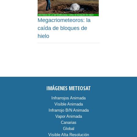
Megacriometeoros: la
caída de bloques de
hielo
IMÁGENES METEOSAT
Infrarrojos Animada
Visible Animada
Infrarrojo B/N Animada
Vapor Animada
Canarias
Global
Visible Alta Resolución