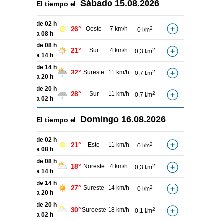
Sábado
15.08.2026
El tiempo el
de 02 h
26°
Oeste
7 km/h
2
0 l/m
a 08 h
de 08 h
21°
Sur
4 km/h
2
0,3 l/m
a 14 h
de 14 h
32°
Sureste
11 km/h
2
0,7 l/m
a 20 h
de 20 h
28°
Sur
11 km/h
2
0,7 l/m
a 02 h
Domingo
16.08.2026
El tiempo el
de 02 h
21°
Este
11 km/h
2
0 l/m
a 08 h
de 08 h
18°
Noreste
4 km/h
2
0,3 l/m
a 14 h
de 14 h
27°
Sureste
14 km/h
2
0 l/m
a 20 h
de 20 h
30°
Suroeste
18 km/h
2
0,1 l/m
a 02 h