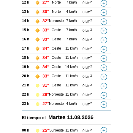
27°
12 h
Norte
7 km/h
2
0 l/m
30°
13 h
Norte
4 km/h
2
0 l/m
32°
14 h
Noroeste
7 km/h
2
0 l/m
33°
15 h
Oeste
7 km/h
2
0 l/m
33°
16 h
Oeste
7 km/h
2
0 l/m
34°
17 h
Oeste
11 km/h
2
0 l/m
34°
18 h
Oeste
11 km/h
2
0 l/m
34°
19 h
Oeste
14 km/h
2
0 l/m
33°
20 h
Oeste
11 km/h
2
0 l/m
31°
21 h
Oeste
11 km/h
2
0 l/m
28°
22 h
Noroeste
11 km/h
2
0 l/m
27°
23 h
Noroeste
4 km/h
2
0 l/m
Martes
11.08.2026
El tiempo el
25°
00 h
Suroeste
11 km/h
2
0 l/m