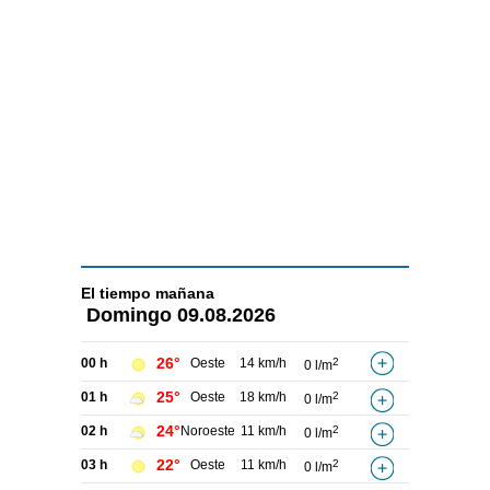
El tiempo
mañana
Domingo
09.08.2026
26°
00 h
Oeste
14 km/h
2
0 l/m
25°
01 h
Oeste
18 km/h
2
0 l/m
24°
02 h
Noroeste
11 km/h
2
0 l/m
22°
03 h
Oeste
11 km/h
2
0 l/m