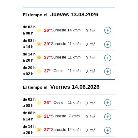
Jueves
13.08.2026
El tiempo el
de 02 h
26°
Suroeste
14 km/h
2
0 l/m
a 08 h
de 08 h
20°
Suroeste
11 km/h
2
0 l/m
a 14 h
de 14 h
37°
Suroeste
11 km/h
2
0 l/m
a 20 h
de 20 h
37°
Oeste
11 km/h
2
0 l/m
a 02 h
Viernes
14.08.2026
El tiempo el
de 02 h
26°
Oeste
11 km/h
2
0 l/m
a 08 h
de 08 h
21°
Suroeste
7 km/h
2
0 l/m
a 14 h
de 14 h
37°
Suroeste
14 km/h
2
0 l/m
a 20 h