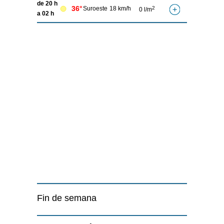
de 20 h
36°
Suroeste
18 km/h
2
0 l/m
a 02 h
Fin de semana