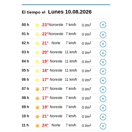
Lunes
10.08.2026
El tiempo el
23°
00 h
Noroeste
7 km/h
2
0 l/m
22°
01 h
Noroeste
7 km/h
2
0 l/m
21°
02 h
Norte
7 km/h
2
0 l/m
20°
03 h
Noreste
11 km/h
2
0 l/m
19°
04 h
Noreste
11 km/h
2
0 l/m
18°
05 h
Noreste
11 km/h
2
0 l/m
17°
06 h
Noreste
11 km/h
2
0 l/m
17°
07 h
Noreste
7 km/h
2
0 l/m
17°
08 h
Noreste
7 km/h
2
0 l/m
19°
09 h
Noreste
7 km/h
2
0 l/m
21°
10 h
Noreste
7 km/h
2
0 l/m
24°
11 h
Norte
7 km/h
2
0 l/m