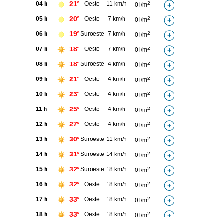
21°
04 h
Oeste
11 km/h
2
0 l/m
20°
05 h
Oeste
7 km/h
2
0 l/m
19°
06 h
Suroeste
7 km/h
2
0 l/m
18°
07 h
Oeste
7 km/h
2
0 l/m
18°
08 h
Suroeste
4 km/h
2
0 l/m
21°
09 h
Oeste
4 km/h
2
0 l/m
23°
10 h
Oeste
4 km/h
2
0 l/m
25°
11 h
Oeste
4 km/h
2
0 l/m
27°
12 h
Oeste
4 km/h
2
0 l/m
30°
13 h
Suroeste
11 km/h
2
0 l/m
31°
14 h
Suroeste
14 km/h
2
0 l/m
32°
15 h
Suroeste
18 km/h
2
0 l/m
32°
16 h
Oeste
18 km/h
2
0 l/m
33°
17 h
Oeste
18 km/h
2
0 l/m
33°
18 h
Oeste
18 km/h
2
0 l/m