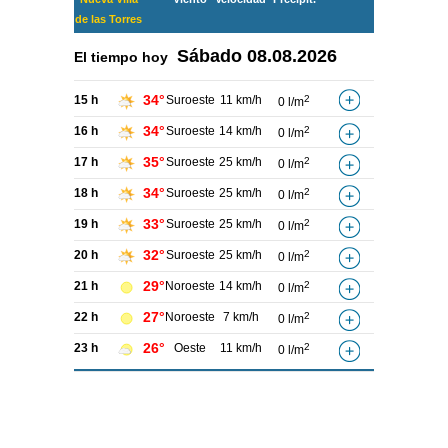
de las Torres
Sábado
08.08.2026
El tiempo hoy
34°
15 h
Suroeste
11 km/h
2
0 l/m
34°
16 h
Suroeste
14 km/h
2
0 l/m
35°
17 h
Suroeste
25 km/h
2
0 l/m
34°
18 h
Suroeste
25 km/h
2
0 l/m
33°
19 h
Suroeste
25 km/h
2
0 l/m
32°
20 h
Suroeste
25 km/h
2
0 l/m
29°
21 h
Noroeste
14 km/h
2
0 l/m
27°
22 h
Noroeste
7 km/h
2
0 l/m
26°
23 h
Oeste
11 km/h
2
0 l/m