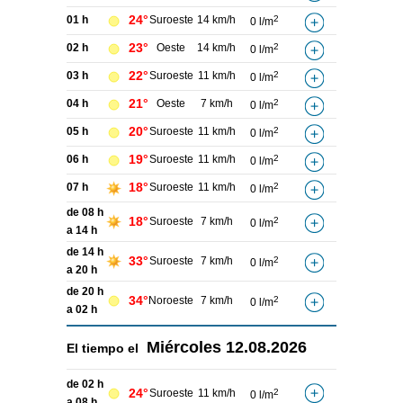
24°
01 h
Suroeste
14 km/h
2
0 l/m
23°
02 h
Oeste
14 km/h
2
0 l/m
22°
03 h
Suroeste
11 km/h
2
0 l/m
21°
04 h
Oeste
7 km/h
2
0 l/m
20°
05 h
Suroeste
11 km/h
2
0 l/m
19°
06 h
Suroeste
11 km/h
2
0 l/m
18°
07 h
Suroeste
11 km/h
2
0 l/m
de 08 h
18°
Suroeste
7 km/h
2
0 l/m
a 14 h
de 14 h
33°
Suroeste
7 km/h
2
0 l/m
a 20 h
de 20 h
34°
Noroeste
7 km/h
2
0 l/m
a 02 h
Miércoles
12.08.2026
El tiempo el
de 02 h
24°
Suroeste
11 km/h
2
0 l/m
a 08 h