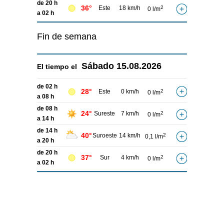
de 20 h
36°
Este
18 km/h
2
0 l/m
a 02 h
Fin de semana
Sábado
15.08.2026
El tiempo el
de 02 h
28°
Este
0 km/h
2
0 l/m
a 08 h
de 08 h
24°
Sureste
7 km/h
2
0 l/m
a 14 h
de 14 h
40°
Suroeste
14 km/h
2
0,1 l/m
a 20 h
de 20 h
37°
Sur
4 km/h
2
0 l/m
a 02 h