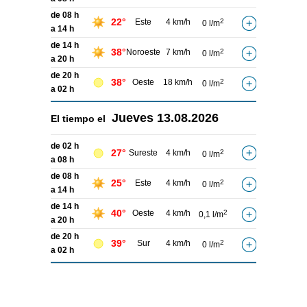
de 08 h
22°
Este
4 km/h
2
0 l/m
a 14 h
de 14 h
38°
Noroeste
7 km/h
2
0 l/m
a 20 h
de 20 h
38°
Oeste
18 km/h
2
0 l/m
a 02 h
Jueves
13.08.2026
El tiempo el
de 02 h
27°
Sureste
4 km/h
2
0 l/m
a 08 h
de 08 h
25°
Este
4 km/h
2
0 l/m
a 14 h
de 14 h
40°
Oeste
4 km/h
2
0,1 l/m
a 20 h
de 20 h
39°
Sur
4 km/h
2
0 l/m
a 02 h