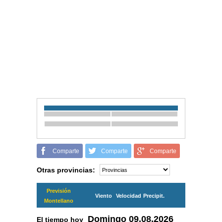
Comparte
Comparte
Comparte
Otras provincias:
Previsión
Viento
Velocidad
Precipit.
Montellano
Domingo
09.08.2026
El tiempo hoy