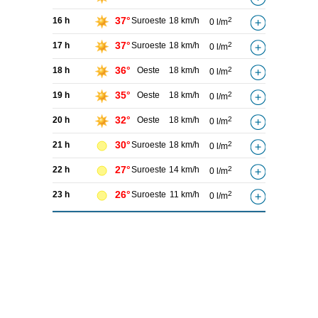
37°
16 h
Suroeste
18 km/h
2
0 l/m
37°
17 h
Suroeste
18 km/h
2
0 l/m
36°
18 h
Oeste
18 km/h
2
0 l/m
35°
19 h
Oeste
18 km/h
2
0 l/m
32°
20 h
Oeste
18 km/h
2
0 l/m
30°
21 h
Suroeste
18 km/h
2
0 l/m
27°
22 h
Suroeste
14 km/h
2
0 l/m
26°
23 h
Suroeste
11 km/h
2
0 l/m