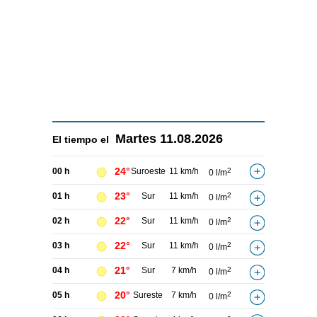
Martes
11.08.2026
El tiempo el
24°
00 h
Suroeste
11 km/h
2
0 l/m
23°
01 h
Sur
11 km/h
2
0 l/m
22°
02 h
Sur
11 km/h
2
0 l/m
22°
03 h
Sur
11 km/h
2
0 l/m
21°
04 h
Sur
7 km/h
2
0 l/m
20°
05 h
Sureste
7 km/h
2
0 l/m