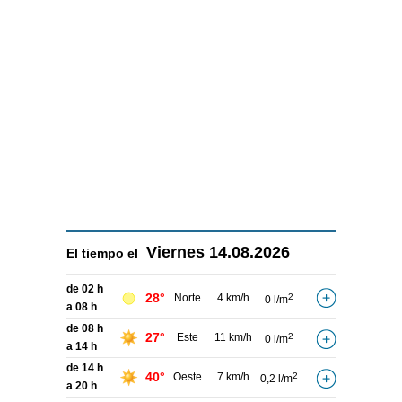
Viernes
14.08.2026
El tiempo el
de 02 h
28°
Norte
4 km/h
2
0 l/m
a 08 h
de 08 h
27°
Este
11 km/h
2
0 l/m
a 14 h
de 14 h
40°
Oeste
7 km/h
2
0,2 l/m
a 20 h