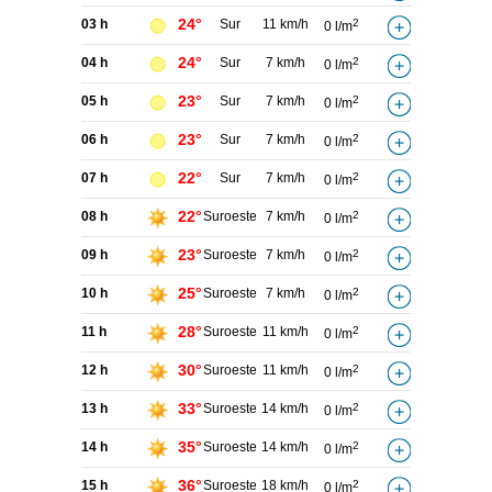
24°
03 h
Sur
11 km/h
2
0 l/m
24°
04 h
Sur
7 km/h
2
0 l/m
23°
05 h
Sur
7 km/h
2
0 l/m
23°
06 h
Sur
7 km/h
2
0 l/m
22°
07 h
Sur
7 km/h
2
0 l/m
22°
08 h
Suroeste
7 km/h
2
0 l/m
23°
09 h
Suroeste
7 km/h
2
0 l/m
25°
10 h
Suroeste
7 km/h
2
0 l/m
28°
11 h
Suroeste
11 km/h
2
0 l/m
30°
12 h
Suroeste
11 km/h
2
0 l/m
33°
13 h
Suroeste
14 km/h
2
0 l/m
35°
14 h
Suroeste
14 km/h
2
0 l/m
36°
15 h
Suroeste
18 km/h
2
0 l/m