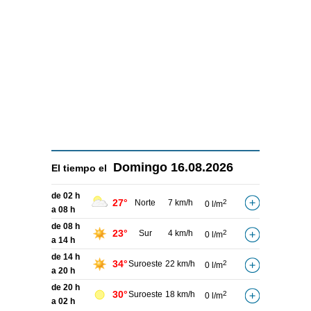
Domingo
16.08.2026
El tiempo el
de 02 h
27°
Norte
7 km/h
2
0 l/m
a 08 h
de 08 h
23°
Sur
4 km/h
2
0 l/m
a 14 h
de 14 h
34°
Suroeste
22 km/h
2
0 l/m
a 20 h
de 20 h
30°
Suroeste
18 km/h
2
0 l/m
a 02 h