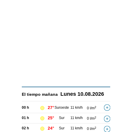
Lunes
10.08.2026
El tiempo
mañana
27°
00 h
Suroeste
11 km/h
2
0 l/m
25°
01 h
Sur
11 km/h
2
0 l/m
24°
02 h
Sur
11 km/h
2
0 l/m