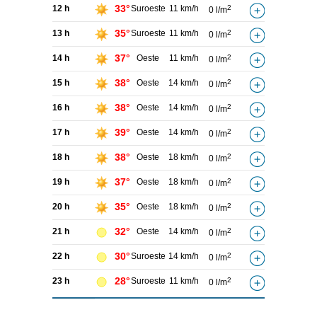
33°
12 h
Suroeste
11 km/h
2
0 l/m
35°
13 h
Suroeste
11 km/h
2
0 l/m
37°
14 h
Oeste
11 km/h
2
0 l/m
38°
15 h
Oeste
14 km/h
2
0 l/m
38°
16 h
Oeste
14 km/h
2
0 l/m
39°
17 h
Oeste
14 km/h
2
0 l/m
38°
18 h
Oeste
18 km/h
2
0 l/m
37°
19 h
Oeste
18 km/h
2
0 l/m
35°
20 h
Oeste
18 km/h
2
0 l/m
32°
21 h
Oeste
14 km/h
2
0 l/m
30°
22 h
Suroeste
14 km/h
2
0 l/m
28°
23 h
Suroeste
11 km/h
2
0 l/m