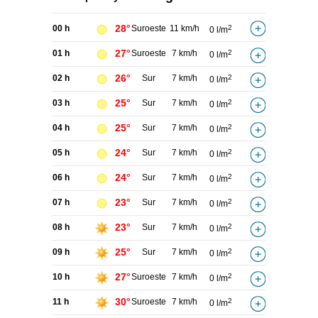
28°
00 h
Suroeste
11 km/h
2
0 l/m
27°
01 h
Suroeste
7 km/h
2
0 l/m
26°
02 h
Sur
7 km/h
2
0 l/m
25°
03 h
Sur
7 km/h
2
0 l/m
25°
04 h
Sur
7 km/h
2
0 l/m
24°
05 h
Sur
7 km/h
2
0 l/m
24°
06 h
Sur
7 km/h
2
0 l/m
23°
07 h
Sur
7 km/h
2
0 l/m
23°
08 h
Sur
7 km/h
2
0 l/m
25°
09 h
Sur
7 km/h
2
0 l/m
27°
10 h
Suroeste
7 km/h
2
0 l/m
30°
11 h
Suroeste
7 km/h
2
0 l/m