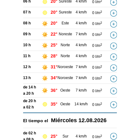
20°
06 h
Sureste
4 km/h
2
0 l/m
20°
07 h
Sureste
4 km/h
2
0 l/m
20°
08 h
Este
4 km/h
2
0 l/m
22°
09 h
Noreste
7 km/h
2
0 l/m
25°
10 h
Norte
4 km/h
2
0 l/m
28°
11 h
Norte
4 km/h
2
0 l/m
31°
12 h
Noroeste
7 km/h
2
0 l/m
34°
13 h
Noroeste
7 km/h
2
0 l/m
de 14 h
36°
Oeste
7 km/h
2
0 l/m
a 20 h
de 20 h
35°
Oeste
14 km/h
2
0 l/m
a 02 h
Miércoles
12.08.2026
El tiempo el
de 02 h
25°
Sur
4 km/h
2
0 l/m
a 08 h