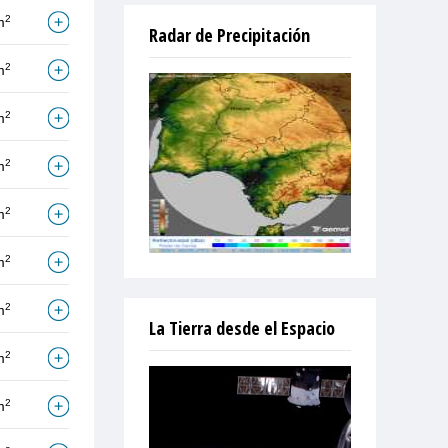
2
m
Radar de Precipitación
2
m
2
m
2
m
2
m
2
m
2
m
La Tierra desde el Espacio
2
m
2
m