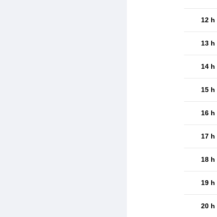
12 h
13 h
14 h
15 h
16 h
17 h
18 h
19 h
20 h