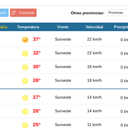
Otras provincias:
arte
Comparte
aíra
Temperatura
Viento
Velocidad
Precipi
37°
Suroeste
22 km/h
0 l/
32°
Suroeste
22 km/h
0 l/
30°
Suroeste
18 km/h
0 l/
28°
Suroeste
18 km/h
0 l/
27°
Suroeste
14 km/h
0 l/
26°
Suroeste
14 km/h
0 l/
25°
Suroeste
11 km/h
0 l/