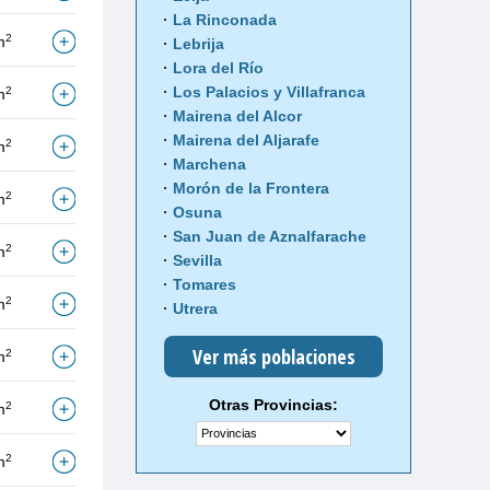
La Rinconada
2
m
Lebrija
Lora del Río
Los Palacios y Villafranca
2
m
Mairena del Alcor
Mairena del Aljarafe
2
m
Marchena
Morón de la Frontera
2
m
Osuna
San Juan de Aznalfarache
2
m
Sevilla
Tomares
2
m
Utrera
Ver más poblaciones
2
m
Otras Provincias:
2
m
2
m