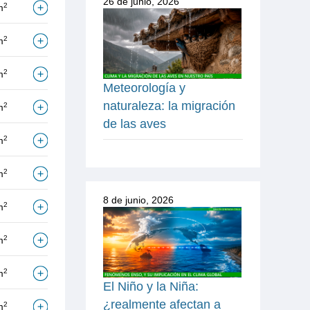
26 de junio, 2026
2
m
2
m
2
m
Meteorología y
naturaleza: la migración
2
m
de las aves
2
m
2
m
8 de junio, 2026
2
m
2
m
2
m
El Niño y la Niña:
¿realmente afectan a
2
m