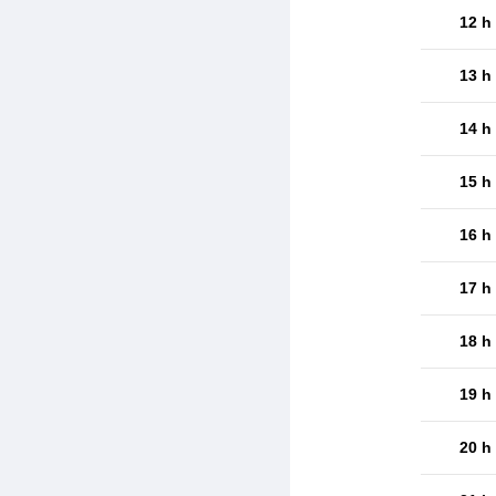
12 h
13 h
14 h
15 h
16 h
17 h
18 h
19 h
20 h