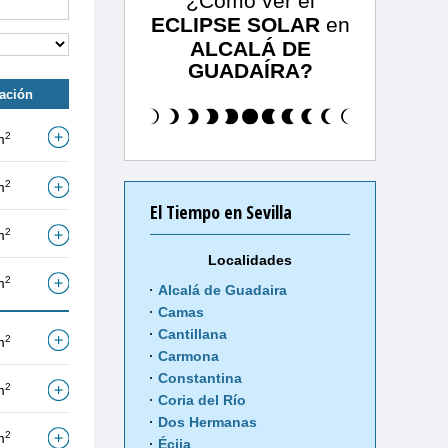
¿Cómo ver el
ECLIPSE SOLAR
en
ALCALÁ DE
GUADAÍRA?
tación
2
m
2
m
El Tiempo en Sevilla
2
m
Localidades
2
m
Alcalá de Guadaira
Camas
Cantillana
2
m
Carmona
Constantina
2
m
Coria del Río
Dos Hermanas
2
m
Écija