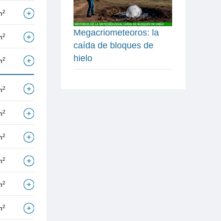
2
m
Megacriometeoros: la
2
m
caída de bloques de
hielo
2
m
2
m
2
m
2
m
2
m
2
m
2
m