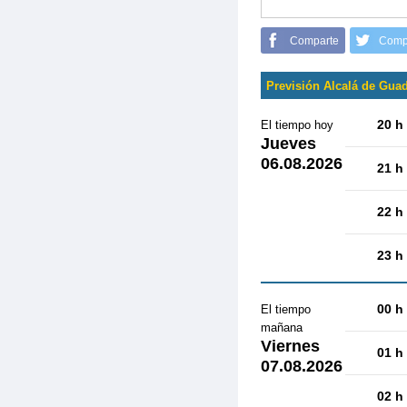
Comparte
Comp
Previsión Alcalá de Guad
20 h
El tiempo hoy
Jueves
06.08.2026
21 h
22 h
23 h
00 h
El tiempo
mañana
Viernes
01 h
07.08.2026
02 h