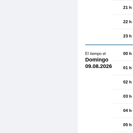
21 h
22 h
23 h
00 h
El tiempo el
Domingo
09.08.2026
01 h
02 h
03 h
04 h
05 h