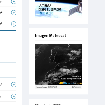
2
m
2
m
2
m
Imagen Meteosat
2
m
2
m