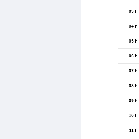
03 h
04 h
05 h
06 h
07 h
08 h
09 h
10 h
11 h