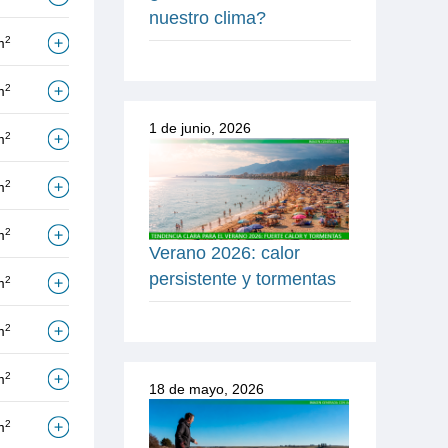
nuestro clima?
2
m
2
m
1 de junio, 2026
2
m
2
m
2
m
Verano 2026: calor
persistente y tormentas
2
m
2
m
2
m
18 de mayo, 2026
2
m