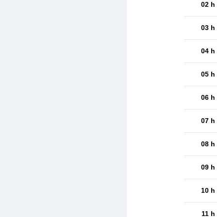
02 h
03 h
04 h
05 h
06 h
07 h
08 h
09 h
10 h
11 h