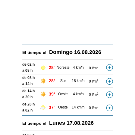
Domingo
16.08.2026
El tiempo el
de 02 h
28°
Noreste
4 km/h
2
0 l/m
a 08 h
de 08 h
28°
Sur
18 km/h
2
0 l/m
a 14 h
de 14 h
39°
Oeste
4 km/h
2
0 l/m
a 20 h
de 20 h
37°
Oeste
14 km/h
2
0 l/m
a 02 h
Lunes
17.08.2026
El tiempo el