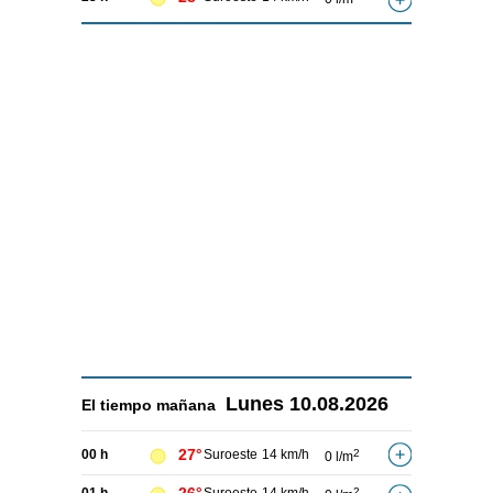
Lunes
10.08.2026
El tiempo
mañana
27°
00 h
Suroeste
14 km/h
2
0 l/m
2