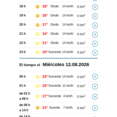
38°
18 h
Oeste
14 km/h
2
0 l/m
38°
19 h
Oeste
14 km/h
2
0 l/m
37°
20 h
Oeste
14 km/h
2
0 l/m
34°
21 h
Oeste
14 km/h
2
0 l/m
31°
22 h
Oeste
14 km/h
2
0 l/m
30°
23 h
Suroeste
14 km/h
2
0 l/m
Miércoles
12.08.2026
El tiempo el
29°
00 h
Suroeste
14 km/h
2
0 l/m
28°
01 h
Suroeste
11 km/h
2
0 l/m
de 02 h
27°
Suroeste
4 km/h
2
0 l/m
a 08 h
de 08 h
24°
Sureste
7 km/h
2
0 l/m
a 14 h
de 14 h