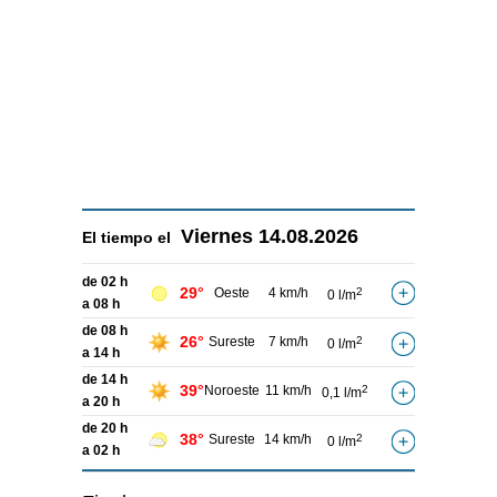
Viernes
14.08.2026
El tiempo el
de 02 h
29°
Oeste
4 km/h
2
0 l/m
a 08 h
de 08 h
26°
Sureste
7 km/h
2
0 l/m
a 14 h
de 14 h
39°
Noroeste
11 km/h
2
0,1 l/m
a 20 h
de 20 h
38°
Sureste
14 km/h
2
0 l/m
a 02 h