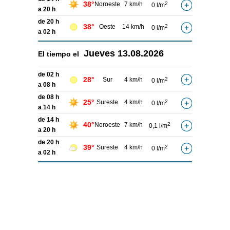
38°
Noroeste
7 km/h
2
0 l/m
a 20 h
de 20 h
38°
Oeste
14 km/h
2
0 l/m
a 02 h
Jueves
13.08.2026
El tiempo el
de 02 h
28°
Sur
4 km/h
2
0 l/m
a 08 h
de 08 h
25°
Sureste
4 km/h
2
0 l/m
a 14 h
de 14 h
40°
Noroeste
7 km/h
2
0,1 l/m
a 20 h
de 20 h
39°
Sureste
4 km/h
2
0 l/m
a 02 h