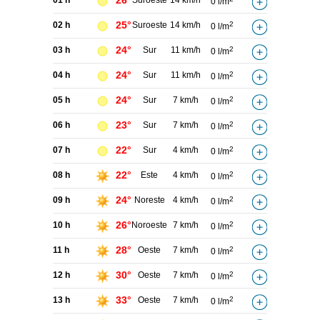
26°
01 h
Suroeste
14 km/h
0 l/m
25°
02 h
Suroeste
14 km/h
2
0 l/m
24°
03 h
Sur
11 km/h
2
0 l/m
24°
04 h
Sur
11 km/h
2
0 l/m
24°
05 h
Sur
7 km/h
2
0 l/m
23°
06 h
Sur
7 km/h
2
0 l/m
22°
07 h
Sur
4 km/h
2
0 l/m
22°
08 h
Este
4 km/h
2
0 l/m
24°
09 h
Noreste
4 km/h
2
0 l/m
26°
10 h
Noroeste
7 km/h
2
0 l/m
28°
11 h
Oeste
7 km/h
2
0 l/m
30°
12 h
Oeste
7 km/h
2
0 l/m
33°
13 h
Oeste
7 km/h
2
0 l/m