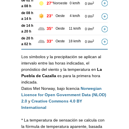
de 02 h
27°
Noroeste
0 km/h
2
0 l/m
a 08 h
de 08 h
23°
Oeste
4 km/h
2
0 l/m
a 14 h
de 14 h
35°
Oeste
11 km/h
2
0 l/m
a 20 h
de 20 h
33°
Oeste
18 km/h
2
0 l/m
a 02 h
Los símbolos y la precipitación se aplican al
intervalo entre las horas indicadas, el
pronóstico del viento y la temperatura en
La
Puebla de Cazalla
es para la primera hora
indicada.
Datos Met Norway, bajo licencia
Norwegian
Licence for Open Government Data (NLOD)
2.0
y
Creative Commons 4.0 BY
International
* La temperatura de sensación se calcula con
la fórmula de temperatura aparente, basada