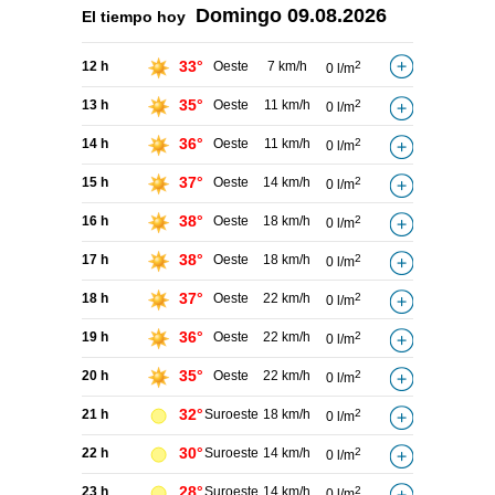
Domingo
09.08.2026
El tiempo hoy
33°
12 h
Oeste
7 km/h
2
0 l/m
35°
13 h
Oeste
11 km/h
2
0 l/m
36°
14 h
Oeste
11 km/h
2
0 l/m
37°
15 h
Oeste
14 km/h
2
0 l/m
38°
16 h
Oeste
18 km/h
2
0 l/m
38°
17 h
Oeste
18 km/h
2
0 l/m
37°
18 h
Oeste
22 km/h
2
0 l/m
36°
19 h
Oeste
22 km/h
2
0 l/m
35°
20 h
Oeste
22 km/h
2
0 l/m
32°
21 h
Suroeste
18 km/h
2
0 l/m
30°
22 h
Suroeste
14 km/h
2
0 l/m
28°
23 h
Suroeste
14 km/h
2
0 l/m