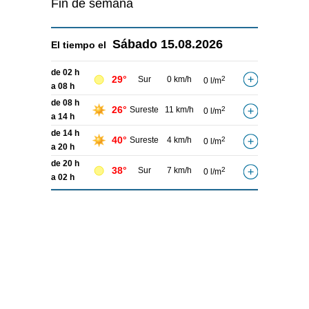
Fin de semana
Sábado
15.08.2026
El tiempo el
de 02 h
29°
Sur
0 km/h
2
0 l/m
a 08 h
de 08 h
26°
Sureste
11 km/h
2
0 l/m
a 14 h
de 14 h
40°
Sureste
4 km/h
2
0 l/m
a 20 h
de 20 h
38°
Sur
7 km/h
2
0 l/m
a 02 h