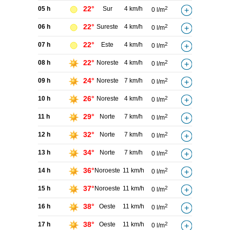
22°
05 h
Sur
4 km/h
2
0 l/m
22°
06 h
Sureste
4 km/h
2
0 l/m
22°
07 h
Este
4 km/h
2
0 l/m
22°
08 h
Noreste
4 km/h
2
0 l/m
24°
09 h
Noreste
7 km/h
2
0 l/m
26°
10 h
Noreste
4 km/h
2
0 l/m
29°
11 h
Norte
7 km/h
2
0 l/m
32°
12 h
Norte
7 km/h
2
0 l/m
34°
13 h
Norte
7 km/h
2
0 l/m
36°
14 h
Noroeste
11 km/h
2
0 l/m
37°
15 h
Noroeste
11 km/h
2
0 l/m
38°
16 h
Oeste
11 km/h
2
0 l/m
38°
17 h
Oeste
11 km/h
2
0 l/m