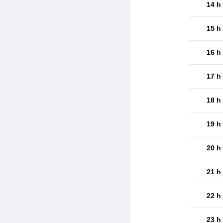
14 h
15 h
16 h
17 h
18 h
19 h
20 h
21 h
22 h
23 h