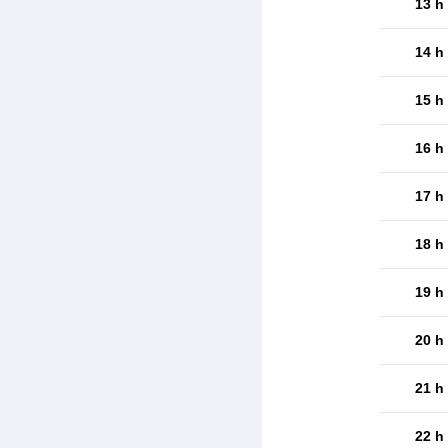
13 h
14 h
15 h
16 h
17 h
18 h
19 h
20 h
21 h
22 h