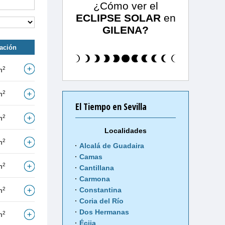
¿Cómo ver el
ECLIPSE SOLAR
en
GILENA?
tación
2
m
2
m
El Tiempo en Sevilla
2
m
Localidades
2
m
Alcalá de Guadaira
Camas
2
m
Cantillana
Carmona
2
Constantina
m
Coria del Río
Dos Hermanas
2
m
Écija