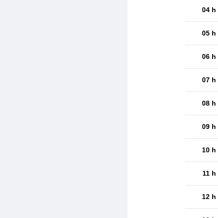
04 h
05 h
06 h
07 h
08 h
09 h
10 h
11 h
12 h