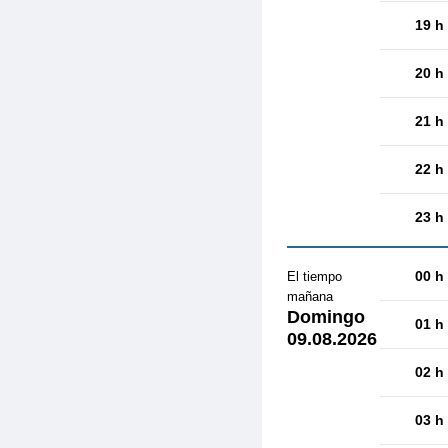
19 h
20 h
21 h
22 h
23 h
00 h
El tiempo
mañana
Domingo
01 h
09.08.2026
02 h
03 h