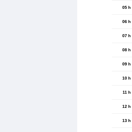
05 h
06 h
07 h
08 h
09 h
10 h
11 h
12 h
13 h