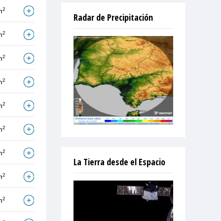
2
m
Radar de Precipitación
2
m
2
m
2
m
2
m
2
m
2
m
La Tierra desde el Espacio
2
m
2
m