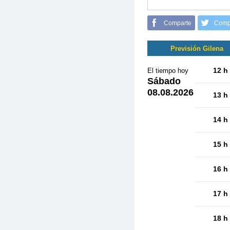
Comparte
Comp
Previsión Gilena
12 h
El tiempo hoy
Sábado
08.08.2026
13 h
14 h
15 h
16 h
17 h
18 h