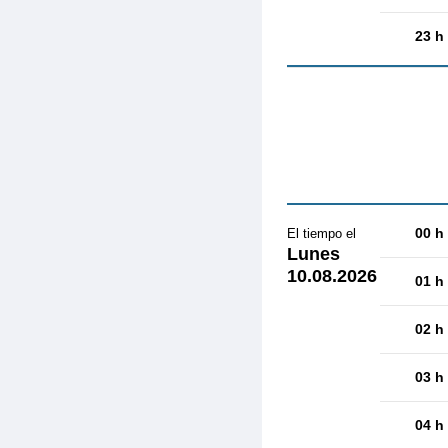
23 h
00 h
El tiempo el
Lunes
10.08.2026
01 h
02 h
03 h
04 h