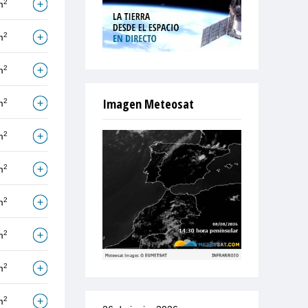
2
m
2
m
2
m
Imagen Meteosat
2
m
2
m
2
m
2
m
2
m
2
m
2
m