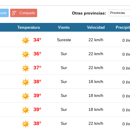
Otras provincias:
arte
Comparte
Temperatura
Viento
Velocidad
Precipi
34°
Sureste
22 km/h
0 l/
36°
Sur
22 km/h
0 l/
37°
Sur
22 km/h
0 l/
38°
Sur
18 km/h
0 l/
39°
Sur
18 km/h
0 l/
39°
Sur
18 km/h
0 l/
38°
Sur
22 km/h
0 l/