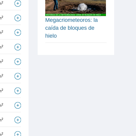
2
m
2
m
Megacriometeoros: la
caída de bloques de
2
m
hielo
2
m
2
m
2
m
2
m
2
m
2
m
2
m