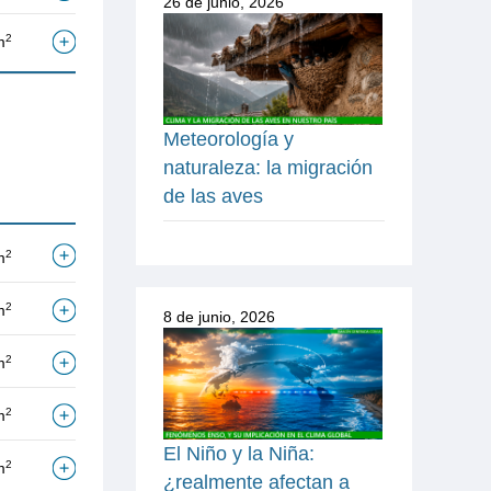
26 de junio, 2026
2
m
Meteorología y
naturaleza: la migración
de las aves
2
m
2
m
8 de junio, 2026
2
m
2
m
El Niño y la Niña:
2
m
¿realmente afectan a