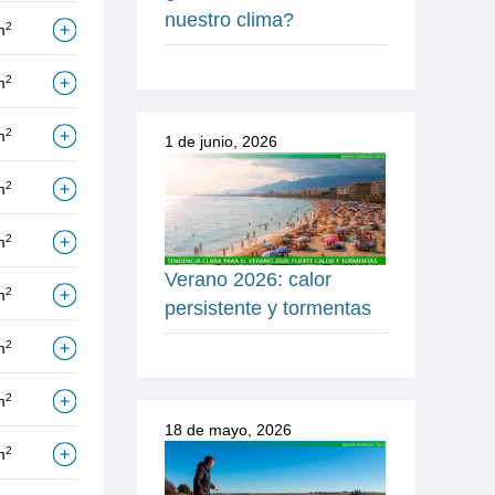
nuestro clima?
2
m
2
m
2
m
1 de junio, 2026
2
m
2
m
Verano 2026: calor
2
m
persistente y tormentas
2
m
2
m
18 de mayo, 2026
2
m