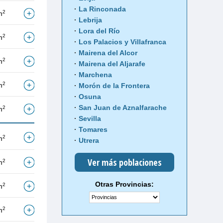
La Rinconada
2
m
Lebrija
Lora del Río
2
m
Los Palacios y Villafranca
Mairena del Alcor
2
m
Mairena del Aljarafe
Marchena
2
m
Morón de la Frontera
Osuna
San Juan de Aznalfarache
2
m
Sevilla
Tomares
2
m
Utrera
Ver más poblaciones
2
m
Otras Provincias:
2
m
2
m