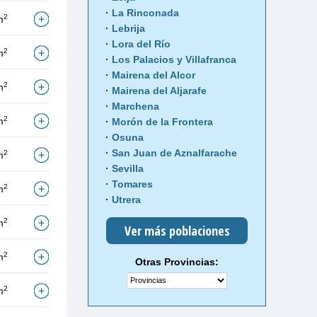
La Rinconada
2
m
Lebrija
Lora del Río
2
m
Los Palacios y Villafranca
Mairena del Alcor
2
m
Mairena del Aljarafe
Marchena
2
m
Morón de la Frontera
Osuna
San Juan de Aznalfarache
2
m
Sevilla
Tomares
2
m
Utrera
2
m
Ver más poblaciones
2
m
Otras Provincias:
2
m