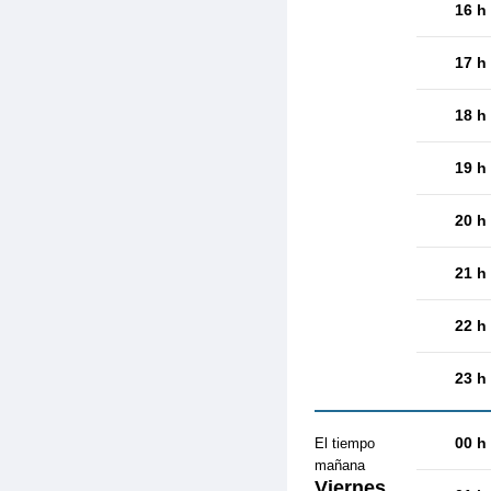
16 h
17 h
18 h
19 h
20 h
21 h
22 h
23 h
00 h
El tiempo
mañana
Viernes