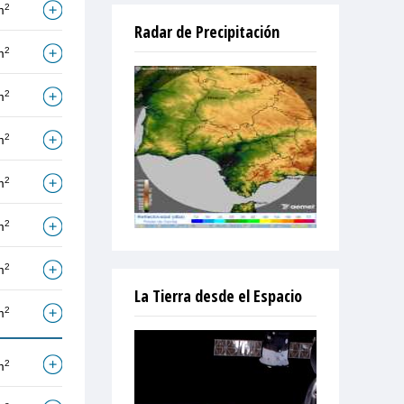
2
m
Radar de Precipitación
2
m
2
m
2
m
2
m
2
m
2
m
La Tierra desde el Espacio
2
m
2
m