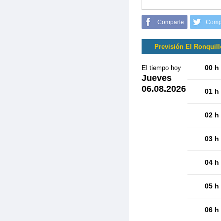
Comparte
Comp
Previsión El Ronquill
00 h
El tiempo hoy
Jueves
06.08.2026
01 h
02 h
03 h
04 h
05 h
06 h