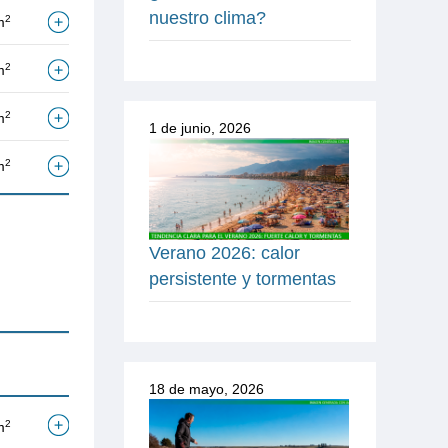
nuestro clima?
2
m
2
m
2
m
1 de junio, 2026
2
m
Verano 2026: calor
persistente y tormentas
18 de mayo, 2026
2
m