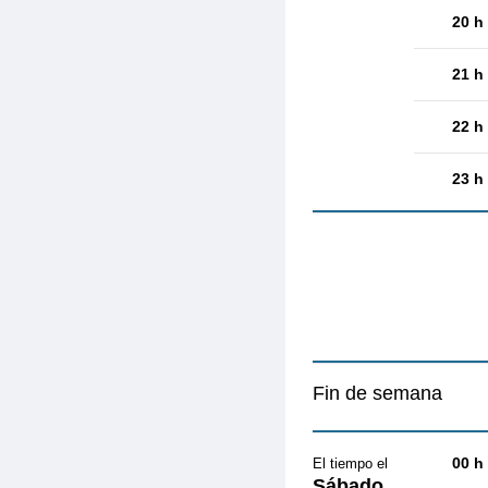
20 h
21 h
22 h
23 h
Fin de semana
00 h
El tiempo el
Sábado