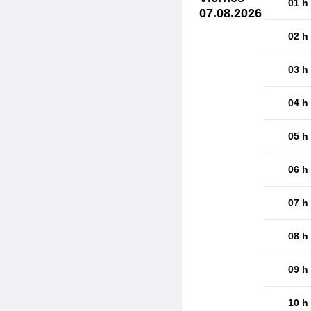
01 h
07.08.2026
02 h
03 h
04 h
05 h
06 h
07 h
08 h
09 h
10 h