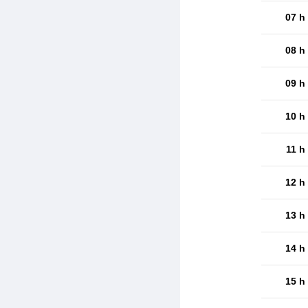
07 h
08 h
09 h
10 h
11 h
12 h
13 h
14 h
15 h