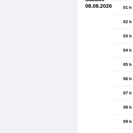
08.08.2026
01 h
02 h
03 h
04 h
05 h
06 h
07 h
08 h
09 h