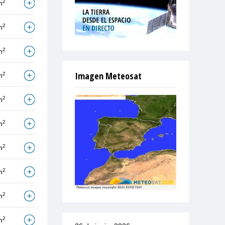
2
m
2
m
2
m
Imagen Meteosat
2
m
2
m
2
m
2
m
2
m
2
m
2
m