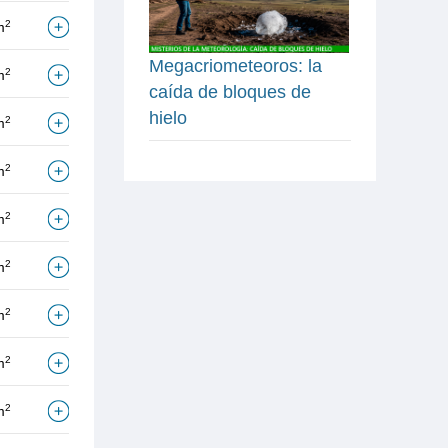
2
m
Megacriometeoros: la
2
m
caída de bloques de
hielo
2
m
2
m
2
m
2
m
2
m
2
m
2
m