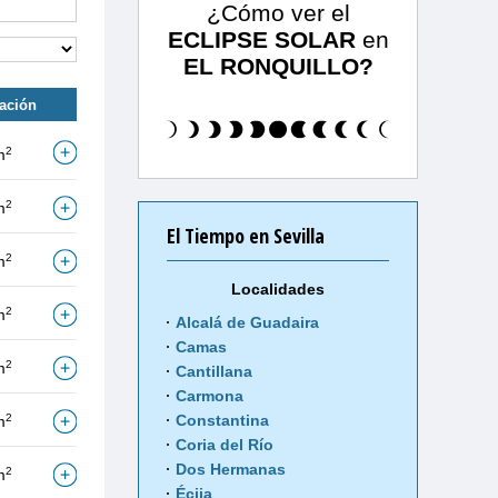
¿Cómo ver el
ECLIPSE SOLAR
en
EL RONQUILLO?
tación
2
m
2
m
El Tiempo en Sevilla
2
m
Localidades
2
m
Alcalá de Guadaira
Camas
2
m
Cantillana
Carmona
2
Constantina
m
Coria del Río
Dos Hermanas
2
m
Écija