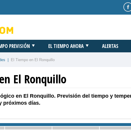
EMPO PREVISIÓN
EL TIEMPO AHORA
ALERTAS
des
|
El Tiempo en El Ronquillo
en El Ronquillo
ógico en El Ronquillo. Previsión del tiempo y tempe
y próximos días.