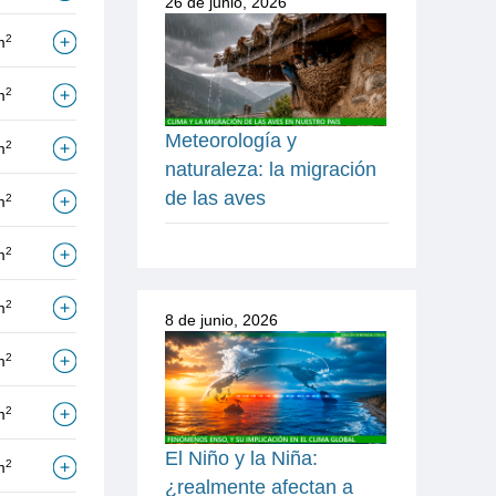
26 de junio, 2026
2
m
2
m
Meteorología y
2
m
naturaleza: la migración
de las aves
2
m
2
m
2
m
8 de junio, 2026
2
m
2
m
El Niño y la Niña:
2
m
¿realmente afectan a