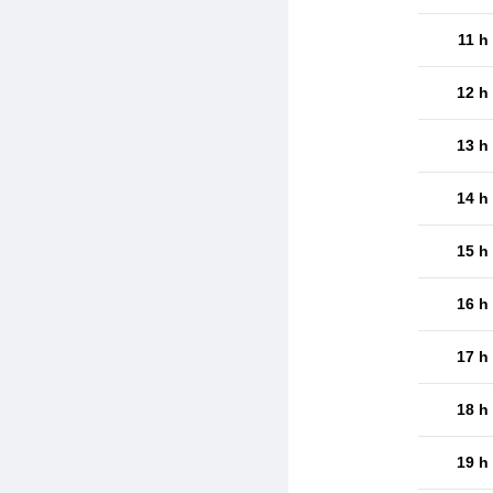
11 h
12 h
13 h
14 h
15 h
16 h
17 h
18 h
19 h