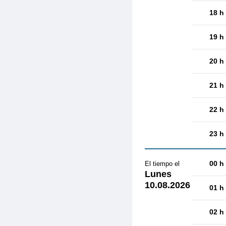
18 h
19 h
20 h
21 h
22 h
23 h
00 h
El tiempo el
Lunes
10.08.2026
01 h
02 h