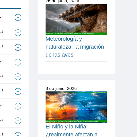
26 de junio, 2026
2
m
2
m
Meteorología y
naturaleza: la migración
2
m
de las aves
2
m
2
m
8 de junio, 2026
2
m
2
m
2
m
El Niño y la Niña:
¿realmente afectan a
2
m