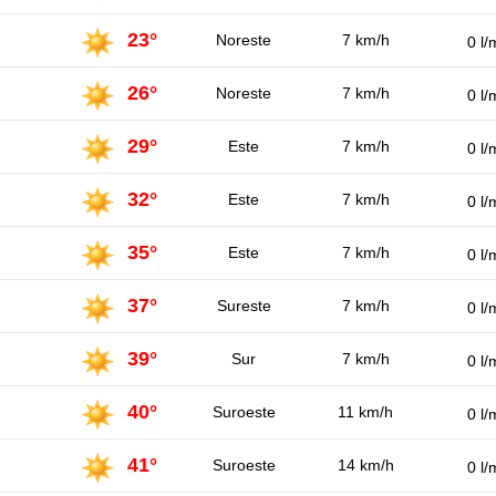
23°
Noreste
7 km/h
0 l/
26°
Noreste
7 km/h
0 l/
29°
Este
7 km/h
0 l/
32°
Este
7 km/h
0 l/
35°
Este
7 km/h
0 l/
37°
Sureste
7 km/h
0 l/
39°
Sur
7 km/h
0 l/
40°
Suroeste
11 km/h
0 l/
41°
Suroeste
14 km/h
0 l/