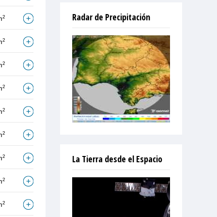
Radar de Precipitación
2
m
2
m
2
m
2
m
2
m
2
m
La Tierra desde el Espacio
2
m
2
m
2
m