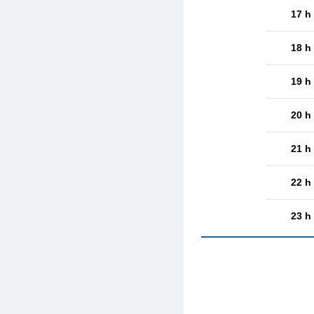
17 h
18 h
19 h
20 h
21 h
22 h
23 h