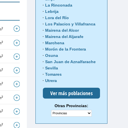
La Rinconada
Lebrija
Lora del Río
Los Palacios y Villafranca
2
m
Mairena del Alcor
Mairena del Aljarafe
2
m
Marchena
Morón de la Frontera
Osuna
2
m
San Juan de Aznalfarache
Sevilla
2
m
Tomares
Utrera
2
m
Ver más poblaciones
2
m
Otras Provincias:
2
m
2
m