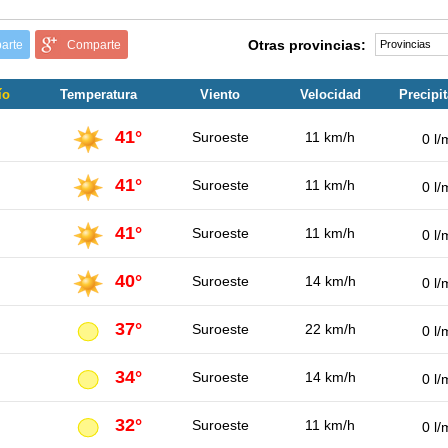
Otras provincias:
arte
Comparte
ío
Temperatura
Viento
Velocidad
Precipi
41°
Suroeste
11 km/h
0 l/
41°
Suroeste
11 km/h
0 l/
41°
Suroeste
11 km/h
0 l/
40°
Suroeste
14 km/h
0 l/
37°
Suroeste
22 km/h
0 l/
34°
Suroeste
14 km/h
0 l/
32°
Suroeste
11 km/h
0 l/