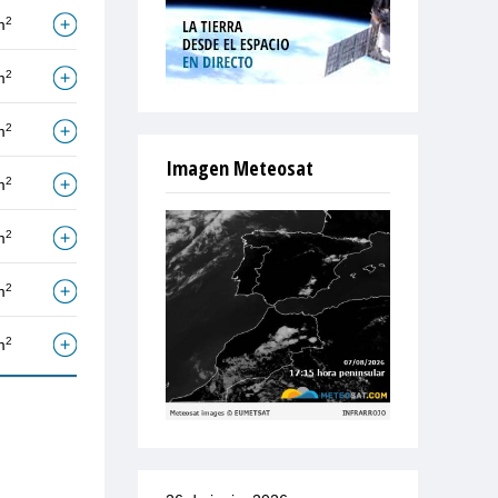
2
m
2
m
2
m
Imagen Meteosat
2
m
2
m
2
m
2
m