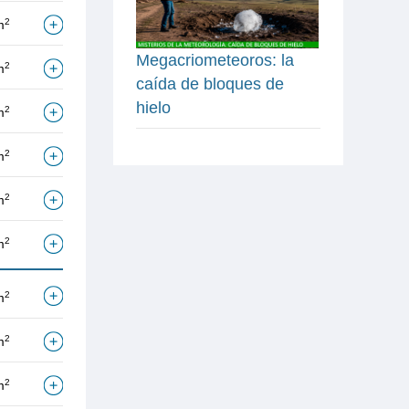
2
m
Megacriometeoros: la
2
m
caída de bloques de
hielo
2
m
2
m
2
m
2
m
2
m
2
m
2
m