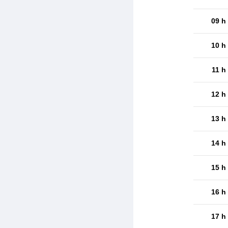
09 h
10 h
11 h
12 h
13 h
14 h
15 h
16 h
17 h