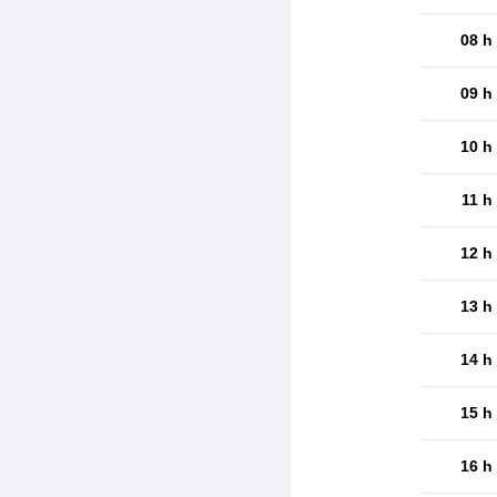
08 h
09 h
10 h
11 h
12 h
13 h
14 h
15 h
16 h