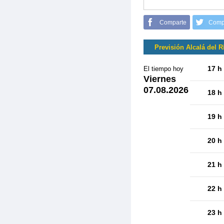
Comparte
Comp
Previsión Alcalá del R
17 h
El tiempo hoy
Viernes
07.08.2026
18 h
19 h
20 h
21 h
22 h
23 h