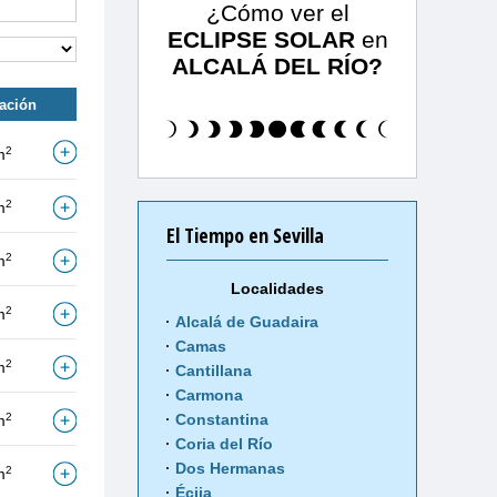
¿Cómo ver el
ECLIPSE SOLAR
en
ALCALÁ DEL RÍO?
tación
2
m
2
m
El Tiempo en Sevilla
2
m
Localidades
2
m
Alcalá de Guadaira
Camas
2
m
Cantillana
Carmona
2
Constantina
m
Coria del Río
Dos Hermanas
2
m
Écija