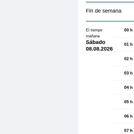
Fin de semana
00 h
El tiempo
mañana
Sábado
01 h
08.08.2026
02 h
03 h
04 h
05 h
06 h
07 h