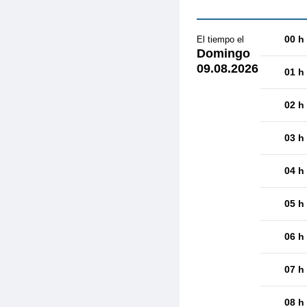
00 h
El tiempo el
Domingo
09.08.2026
01 h
02 h
03 h
04 h
05 h
06 h
07 h
08 h