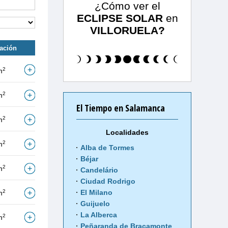
¿Cómo ver el
ECLIPSE SOLAR
en
VILLORUELA?
tación
2
m
2
m
El Tiempo en Salamanca
2
m
Localidades
2
m
Alba de Tormes
Béjar
2
m
Candelário
Ciudad Rodrigo
2
El Milano
m
Guijuelo
La Alberca
2
m
Peñaranda de Bracamonte