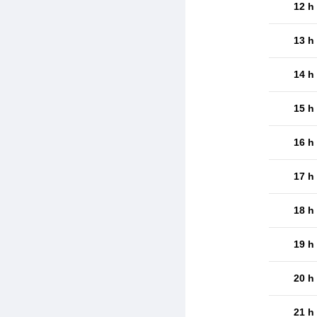
12 h
13 h
14 h
15 h
16 h
17 h
18 h
19 h
20 h
21 h