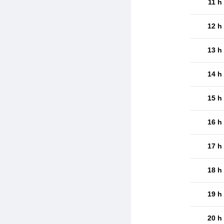
11 h
12 h
13 h
14 h
15 h
16 h
17 h
18 h
19 h
20 h