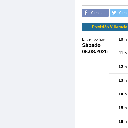
Comparte
Comp
Previsión Villoruela
10 h
El tiempo hoy
Sábado
08.08.2026
11 h
12 h
13 h
14 h
15 h
16 h