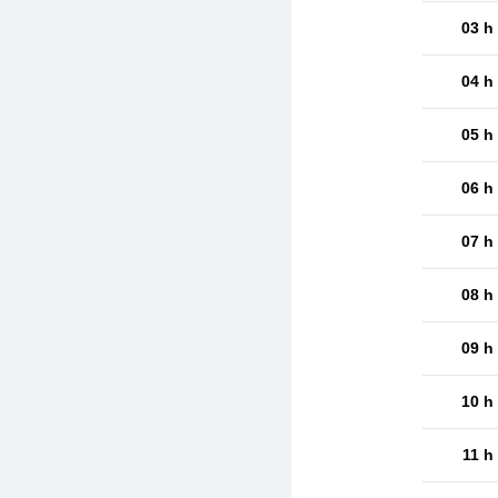
03 h
04 h
05 h
06 h
07 h
08 h
09 h
10 h
11 h