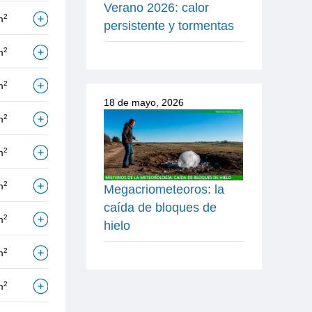
Verano 2026: calor
2
m
persistente y tormentas
2
m
2
m
18 de mayo, 2026
2
m
2
m
2
m
Megacriometeoros: la
caída de bloques de
2
m
hielo
2
m
2
m