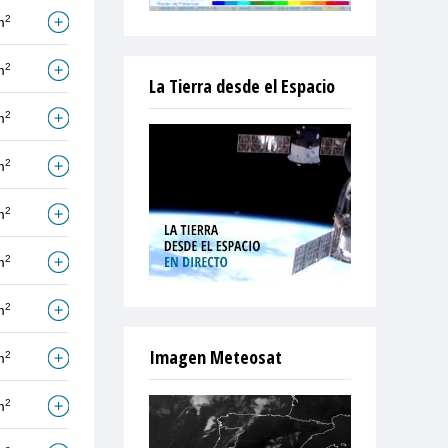
2
m
2
m
La Tierra desde el Espacio
2
m
2
m
2
m
2
m
2
m
Imagen Meteosat
2
m
2
m