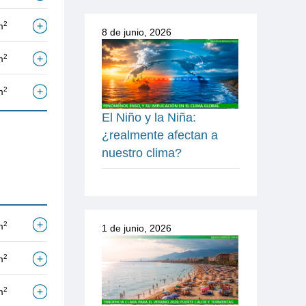
2
m
8 de junio, 2026
2
m
2
m
El Niño y la Niña:
¿realmente afectan a
nuestro clima?
2
m
1 de junio, 2026
2
m
2
m