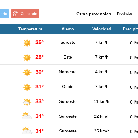
Otras provincias:
arte
Comparte
Temperatura
Viento
Velocidad
Precipi
25°
Sureste
7 km/h
0 l/
28°
Este
7 km/h
0 l/
30°
Noroeste
4 km/h
0 l/
31°
Oeste
7 km/h
0 l/
33°
Suroeste
11 km/h
0 l/
34°
Suroeste
22 km/h
0 l/
34°
Suroeste
25 km/h
0 l/