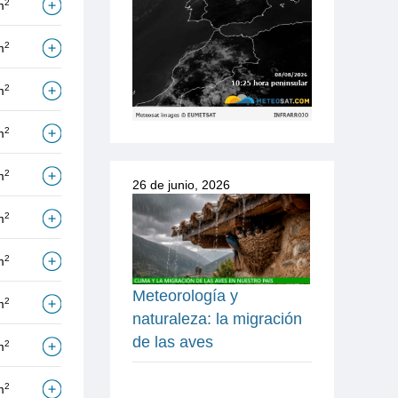
2
m
2
m
2
m
2
m
2
m
26 de junio, 2026
2
m
2
m
Meteorología y
2
m
naturaleza: la migración
de las aves
2
m
2
m