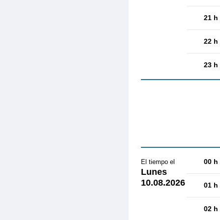
21 h
22 h
23 h
00 h
El tiempo el
Lunes
10.08.2026
01 h
02 h