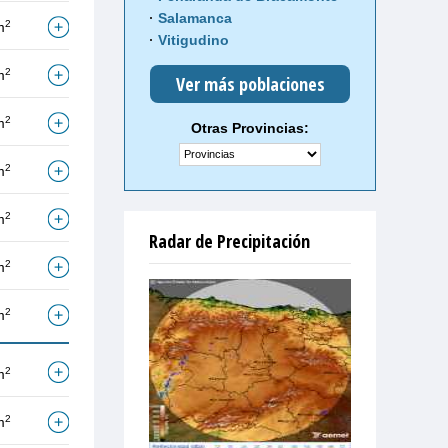
Salamanca
2
m
Vitigudino
2
m
Ver más poblaciones
2
m
Otras Provincias:
2
m
2
m
Radar de Precipitación
2
m
2
m
2
m
2
m