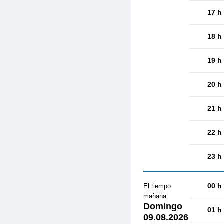
17 h
18 h
19 h
20 h
21 h
22 h
23 h
00 h
El tiempo
mañana
Domingo
01 h
09.08.2026