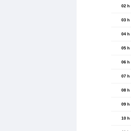
02 h
03 h
04 h
05 h
06 h
07 h
08 h
09 h
10 h