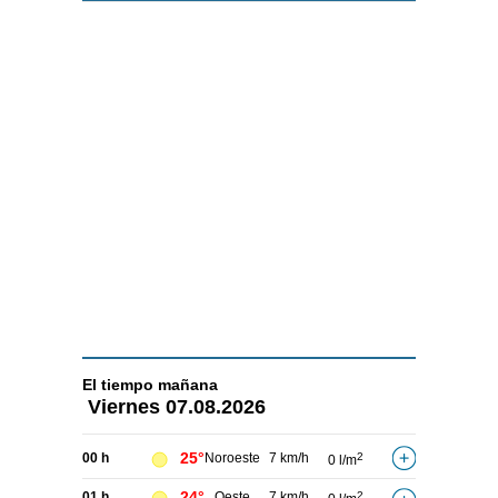
El tiempo
mañana
Viernes
07.08.2026
25°
00 h
Noroeste
7 km/h
2
0 l/m
24°
01 h
Oeste
7 km/h
2