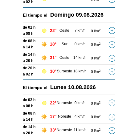
a 02 h
Domingo
09.08.2026
El tiempo el
de 02 h
22°
Oeste
7 km/h
2
0 l/m
a 08 h
de 08 h
18°
Sur
0 km/h
2
0 l/m
a 14 h
de 14 h
31°
Oeste
14 km/h
2
0 l/m
a 20 h
de 20 h
30°
Suroeste
18 km/h
2
0 l/m
a 02 h
Lunes
10.08.2026
El tiempo el
de 02 h
22°
Noroeste
0 km/h
2
0 l/m
a 08 h
de 08 h
17°
Noreste
4 km/h
2
0 l/m
a 14 h
de 14 h
33°
Noroeste
11 km/h
2
0 l/m
a 20 h