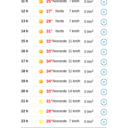
25°
11 h
Noroeste
7 km/h
2
0 l/m
27°
12 h
Norte
7 km/h
2
0 l/m
29°
13 h
Norte
7 km/h
2
0 l/m
31°
14 h
Norte
7 km/h
2
0 l/m
32°
15 h
Noroeste
11 km/h
2
0 l/m
33°
16 h
Noroeste
11 km/h
2
0 l/m
34°
17 h
Noroeste
11 km/h
2
0 l/m
34°
18 h
Noroeste
11 km/h
2
0 l/m
34°
19 h
Noroeste
11 km/h
2
0 l/m
33°
20 h
Noroeste
14 km/h
2
0 l/m
31°
21 h
Noroeste
11 km/h
2
0 l/m
28°
22 h
Noroeste
11 km/h
2
0 l/m
26°
23 h
Noroeste
7 km/h
2
0 l/m