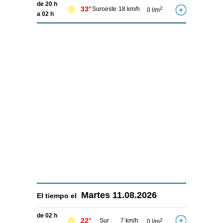
de 20 h
33°
Suroeste
18 km/h
2
0 l/m
a 02 h
Martes
11.08.2026
El tiempo el
de 02 h
22°
Sur
7 km/h
2
0 l/m