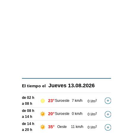
Jueves
13.08.2026
El tiempo el
de 02 h
23°
Suroeste
7 km/h
2
0 l/m
a 08 h
de 08 h
20°
Suroeste
0 km/h
2
0 l/m
a 14 h
de 14 h
35°
Oeste
11 km/h
2
0 l/m
a 20 h