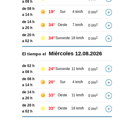
a 08 h
de 08 h
19°
Sur
4 km/h
2
0 l/m
a 14 h
de 14 h
34°
Oeste
7 km/h
2
0 l/m
a 20 h
de 20 h
34°
Suroeste
18 km/h
2
0 l/m
a 02 h
Miércoles
12.08.2026
El tiempo el
de 02 h
24°
Suroeste
11 km/h
2
0 l/m
a 08 h
de 08 h
20°
Sur
4 km/h
2
0 l/m
a 14 h
de 14 h
33°
Oeste
11 km/h
2
0 l/m
a 20 h
de 20 h
33°
Oeste
18 km/h
2
0 l/m
a 02 h