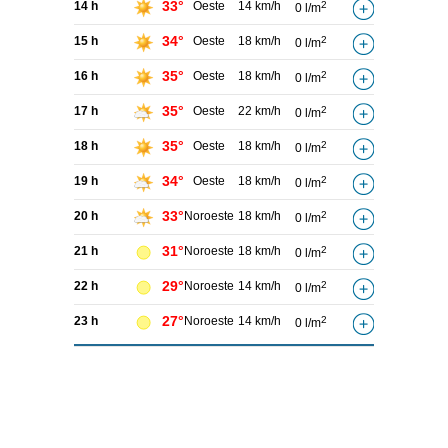
33°
14 h
Oeste
14 km/h
2
0 l/m
34°
15 h
Oeste
18 km/h
2
0 l/m
35°
16 h
Oeste
18 km/h
2
0 l/m
35°
17 h
Oeste
22 km/h
2
0 l/m
35°
18 h
Oeste
18 km/h
2
0 l/m
34°
19 h
Oeste
18 km/h
2
0 l/m
33°
20 h
Noroeste
18 km/h
2
0 l/m
31°
21 h
Noroeste
18 km/h
2
0 l/m
29°
22 h
Noroeste
14 km/h
2
0 l/m
27°
23 h
Noroeste
14 km/h
2
0 l/m