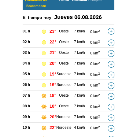
Bracamonte
Jueves
06.08.2026
El tiempo hoy
23°
01 h
Oeste
7 km/h
2
0 l/m
22°
02 h
Oeste
7 km/h
2
0 l/m
21°
03 h
Oeste
7 km/h
2
0 l/m
20°
04 h
Oeste
7 km/h
2
0 l/m
19°
05 h
Suroeste
7 km/h
2
0 l/m
19°
06 h
Suroeste
7 km/h
2
0 l/m
18°
07 h
Oeste
7 km/h
2
0 l/m
18°
08 h
Oeste
7 km/h
2
0 l/m
20°
09 h
Noroeste
7 km/h
2
0 l/m
22°
10 h
Noroeste
4 km/h
2
0 l/m