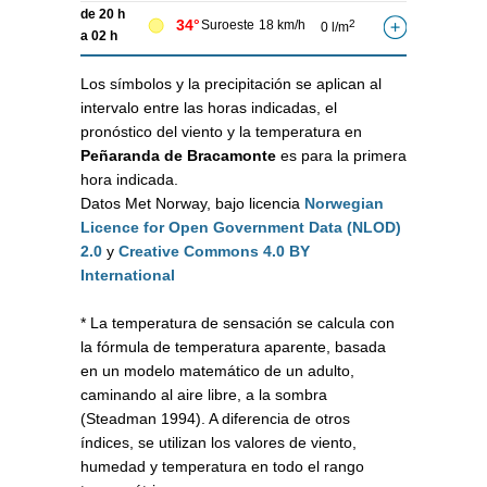
de 20 h
34°
Suroeste
18 km/h
2
0 l/m
a 02 h
Los símbolos y la precipitación se aplican al
intervalo entre las horas indicadas, el
pronóstico del viento y la temperatura en
Peñaranda de Bracamonte
es para la primera
hora indicada.
Datos Met Norway, bajo licencia
Norwegian
Licence for Open Government Data (NLOD)
2.0
y
Creative Commons 4.0 BY
International
* La temperatura de sensación se calcula con
la fórmula de temperatura aparente, basada
en un modelo matemático de un adulto,
caminando al aire libre, a la sombra
(Steadman 1994). A diferencia de otros
índices, se utilizan los valores de viento,
humedad y temperatura en todo el rango