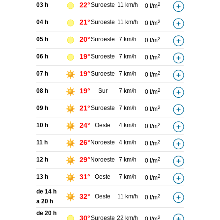
22°
03 h
Suroeste
11 km/h
2
0 l/m
21°
04 h
Suroeste
11 km/h
2
0 l/m
20°
05 h
Suroeste
7 km/h
2
0 l/m
19°
06 h
Suroeste
7 km/h
2
0 l/m
19°
07 h
Suroeste
7 km/h
2
0 l/m
19°
08 h
Sur
7 km/h
2
0 l/m
21°
09 h
Suroeste
7 km/h
2
0 l/m
24°
10 h
Oeste
4 km/h
2
0 l/m
26°
11 h
Noroeste
4 km/h
2
0 l/m
29°
12 h
Noroeste
7 km/h
2
0 l/m
31°
13 h
Oeste
7 km/h
2
0 l/m
de 14 h
32°
Oeste
11 km/h
2
0 l/m
a 20 h
de 20 h
30°
Suroeste
22 km/h
2
0 l/m