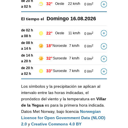
de 20 h
32°
Oeste
22 km/h
2
0 l/m
a 02 h
Domingo
16.08.2026
El tiempo el
de 02 h
22°
Oeste
11 km/h
2
0 l/m
a 08 h
de 08 h
18°
Noroeste
7 km/h
2
0 l/m
a 14 h
de 14 h
32°
Suroeste
7 km/h
2
0 l/m
a 20 h
de 20 h
33°
Suroeste
7 km/h
2
0 l/m
a 02 h
Los símbolos y la precipitación se aplican al
intervalo entre las horas indicadas, el
pronóstico del viento y la temperatura en
Villar
de la Yegua
es para la primera hora indicada.
Datos Met Norway, bajo licencia
Norwegian
Licence for Open Government Data (NLOD)
2.0
y
Creative Commons 4.0 BY