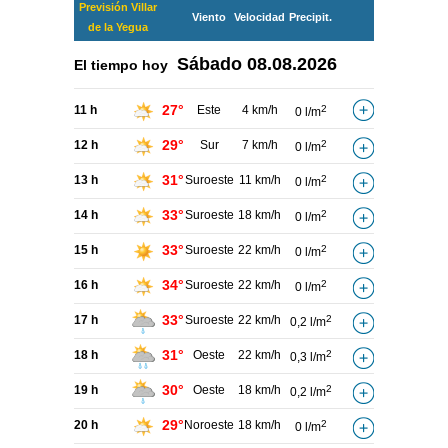
Previsión Villar
Viento
Velocidad
Precipit.
de la Yegua
Sábado
08.08.2026
El tiempo hoy
27°
11 h
Este
4 km/h
2
0 l/m
29°
12 h
Sur
7 km/h
2
0 l/m
31°
13 h
Suroeste
11 km/h
2
0 l/m
33°
14 h
Suroeste
18 km/h
2
0 l/m
33°
15 h
Suroeste
22 km/h
2
0 l/m
34°
16 h
Suroeste
22 km/h
2
0 l/m
33°
17 h
Suroeste
22 km/h
2
0,2 l/m
31°
18 h
Oeste
22 km/h
2
0,3 l/m
30°
19 h
Oeste
18 km/h
2
0,2 l/m
29°
20 h
Noroeste
18 km/h
2
0 l/m