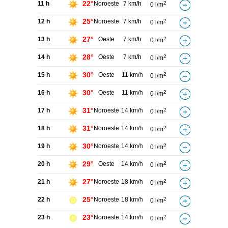
22°
11 h
Noroeste
7 km/h
2
0 l/m
25°
12 h
Noroeste
7 km/h
2
0 l/m
27°
13 h
Oeste
7 km/h
2
0 l/m
28°
14 h
Oeste
7 km/h
2
0 l/m
30°
15 h
Oeste
11 km/h
2
0 l/m
30°
16 h
Oeste
11 km/h
2
0 l/m
31°
17 h
Noroeste
14 km/h
2
0 l/m
31°
18 h
Noroeste
14 km/h
2
0 l/m
30°
19 h
Noroeste
14 km/h
2
0 l/m
29°
20 h
Oeste
14 km/h
2
0 l/m
27°
21 h
Noroeste
18 km/h
2
0 l/m
25°
22 h
Noroeste
18 km/h
2
0 l/m
23°
23 h
Noroeste
14 km/h
2
0 l/m