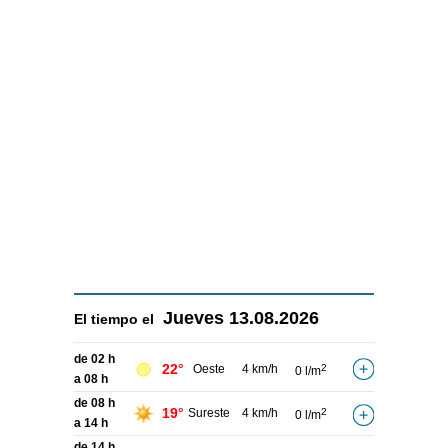
Jueves
13.08.2026
El tiempo el
de 02 h
22°
Oeste
4 km/h
2
0 l/m
a 08 h
de 08 h
19°
Sureste
4 km/h
2
0 l/m
a 14 h
de 14 h