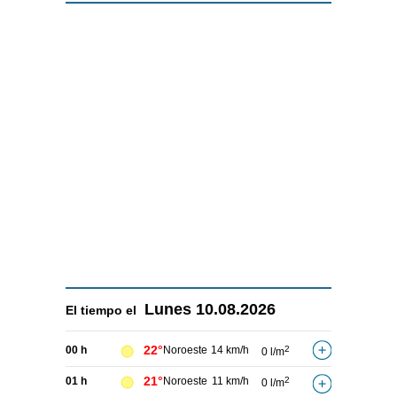
Lunes
10.08.2026
El tiempo el
22°
00 h
Noroeste
14 km/h
2
0 l/m
21°
01 h
Noroeste
11 km/h
2
0 l/m