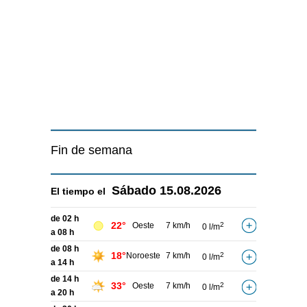
Fin de semana
Sábado
15.08.2026
El tiempo el
de 02 h
22°
Oeste
7 km/h
2
0 l/m
a 08 h
de 08 h
18°
Noroeste
7 km/h
2
0 l/m
a 14 h
de 14 h
33°
Oeste
7 km/h
2
0 l/m
a 20 h