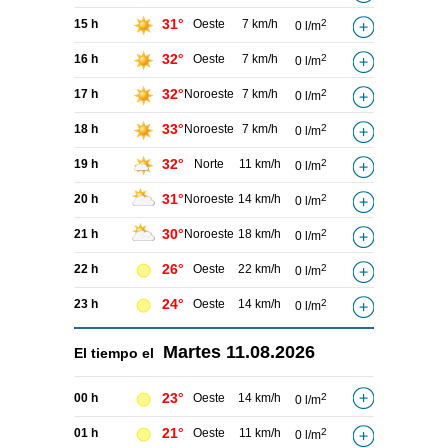
31°
15 h
Oeste
7 km/h
2
0 l/m
32°
16 h
Oeste
7 km/h
2
0 l/m
32°
17 h
Noroeste
7 km/h
2
0 l/m
33°
18 h
Noroeste
7 km/h
2
0 l/m
32°
19 h
Norte
11 km/h
2
0 l/m
31°
20 h
Noroeste
14 km/h
2
0 l/m
30°
21 h
Noroeste
18 km/h
2
0 l/m
26°
22 h
Oeste
22 km/h
2
0 l/m
24°
23 h
Oeste
14 km/h
2
0 l/m
Martes
11.08.2026
El tiempo el
23°
00 h
Oeste
14 km/h
2
0 l/m
21°
01 h
Oeste
11 km/h
2
0 l/m