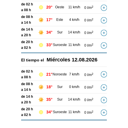
de 02 h
20°
Oeste
11 km/h
2
0 l/m
a 08 h
de 08 h
17°
Este
4 km/h
2
0 l/m
a 14 h
de 14 h
34°
Sur
14 km/h
2
0 l/m
a 20 h
de 20 h
33°
Suroeste
11 km/h
2
0 l/m
a 02 h
Miércoles
12.08.2026
El tiempo el
de 02 h
21°
Noroeste
7 km/h
2
0 l/m
a 08 h
de 08 h
18°
Sur
0 km/h
2
0 l/m
a 14 h
de 14 h
35°
Sur
14 km/h
2
0 l/m
a 20 h
de 20 h
34°
Suroeste
11 km/h
2
0 l/m
a 02 h