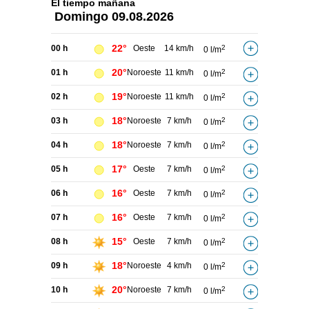
El tiempo
mañana
Domingo
09.08.2026
22°
00 h
Oeste
14 km/h
2
0 l/m
20°
01 h
Noroeste
11 km/h
2
0 l/m
19°
02 h
Noroeste
11 km/h
2
0 l/m
18°
03 h
Noroeste
7 km/h
2
0 l/m
18°
04 h
Noroeste
7 km/h
2
0 l/m
17°
05 h
Oeste
7 km/h
2
0 l/m
16°
06 h
Oeste
7 km/h
2
0 l/m
16°
07 h
Oeste
7 km/h
2
0 l/m
15°
08 h
Oeste
7 km/h
2
0 l/m
18°
09 h
Noroeste
4 km/h
2
0 l/m
20°
10 h
Noroeste
7 km/h
2
0 l/m