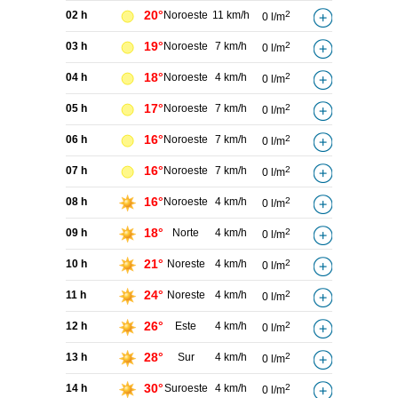
20°
02 h
Noroeste
11 km/h
2
0 l/m
19°
03 h
Noroeste
7 km/h
2
0 l/m
18°
04 h
Noroeste
4 km/h
2
0 l/m
17°
05 h
Noroeste
7 km/h
2
0 l/m
16°
06 h
Noroeste
7 km/h
2
0 l/m
16°
07 h
Noroeste
7 km/h
2
0 l/m
16°
08 h
Noroeste
4 km/h
2
0 l/m
18°
09 h
Norte
4 km/h
2
0 l/m
21°
10 h
Noreste
4 km/h
2
0 l/m
24°
11 h
Noreste
4 km/h
2
0 l/m
26°
12 h
Este
4 km/h
2
0 l/m
28°
13 h
Sur
4 km/h
2
0 l/m
30°
14 h
Suroeste
4 km/h
2
0 l/m