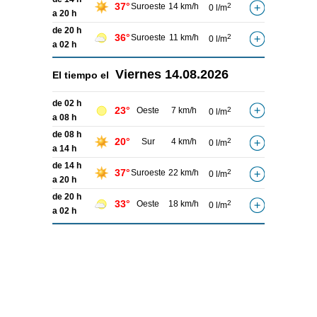
37°
Suroeste
14 km/h
2
0 l/m
a 20 h
de 20 h
36°
Suroeste
11 km/h
2
0 l/m
a 02 h
Viernes
14.08.2026
El tiempo el
de 02 h
23°
Oeste
7 km/h
2
0 l/m
a 08 h
de 08 h
20°
Sur
4 km/h
2
0 l/m
a 14 h
de 14 h
37°
Suroeste
22 km/h
2
0 l/m
a 20 h
de 20 h
33°
Oeste
18 km/h
2
0 l/m
a 02 h