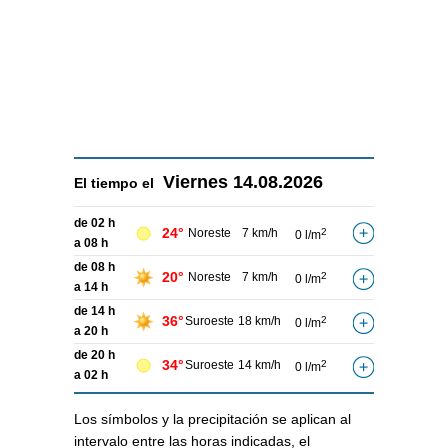
Viernes
14.08.2026
El tiempo el
de 02 h
24°
Noreste
7 km/h
2
0 l/m
a 08 h
de 08 h
20°
Noreste
7 km/h
2
0 l/m
a 14 h
de 14 h
36°
Suroeste
18 km/h
2
0 l/m
a 20 h
de 20 h
34°
Suroeste
14 km/h
2
0 l/m
a 02 h
Los símbolos y la precipitación se aplican al
intervalo entre las horas indicadas, el