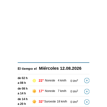
Miércoles
12.08.2026
El tiempo el
de 02 h
22°
Noreste
4 km/h
2
0 l/m
a 08 h
de 08 h
17°
Noreste
7 km/h
2
0 l/m
a 14 h
de 14 h
32°
Suroeste
18 km/h
2
0 l/m
a 20 h