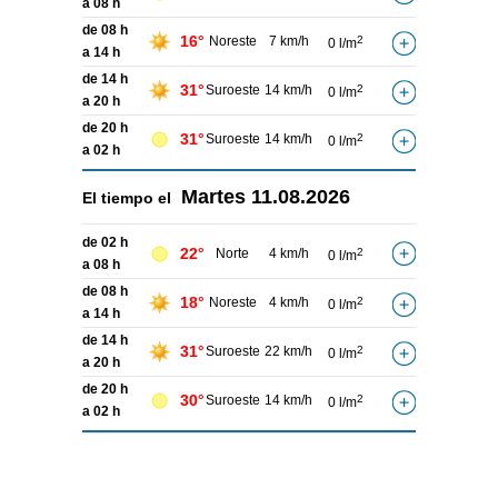
a 08 h
de 08 h
16°
Noreste
7 km/h
2
0 l/m
a 14 h
de 14 h
31°
Suroeste
14 km/h
2
0 l/m
a 20 h
de 20 h
31°
Suroeste
14 km/h
2
0 l/m
a 02 h
Martes
11.08.2026
El tiempo el
de 02 h
22°
Norte
4 km/h
2
0 l/m
a 08 h
de 08 h
18°
Noreste
4 km/h
2
0 l/m
a 14 h
de 14 h
31°
Suroeste
22 km/h
2
0 l/m
a 20 h
de 20 h
30°
Suroeste
14 km/h
2
0 l/m
a 02 h