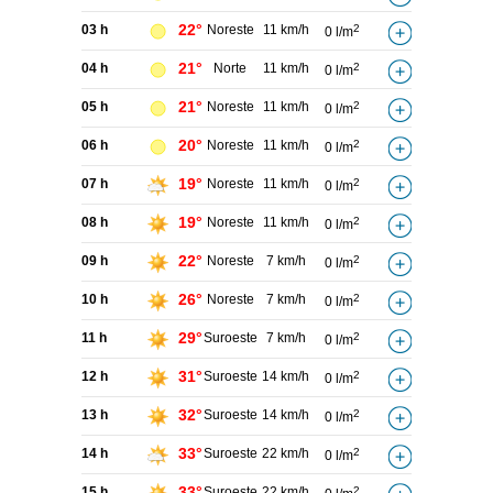
22°
03 h
Noreste
11 km/h
2
0 l/m
21°
04 h
Norte
11 km/h
2
0 l/m
21°
05 h
Noreste
11 km/h
2
0 l/m
20°
06 h
Noreste
11 km/h
2
0 l/m
19°
07 h
Noreste
11 km/h
2
0 l/m
19°
08 h
Noreste
11 km/h
2
0 l/m
22°
09 h
Noreste
7 km/h
2
0 l/m
26°
10 h
Noreste
7 km/h
2
0 l/m
29°
11 h
Suroeste
7 km/h
2
0 l/m
31°
12 h
Suroeste
14 km/h
2
0 l/m
32°
13 h
Suroeste
14 km/h
2
0 l/m
33°
14 h
Suroeste
22 km/h
2
0 l/m
33°
15 h
Suroeste
22 km/h
2