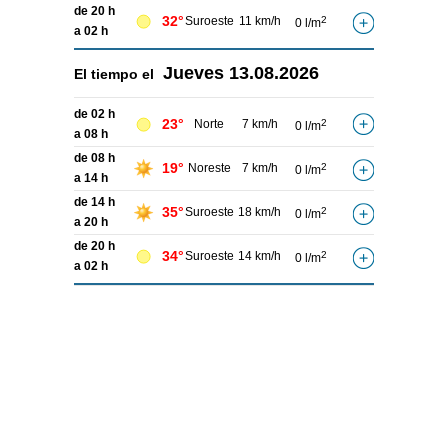
de 20 h
32°
Suroeste
11 km/h
2
0 l/m
a 02 h
Jueves
13.08.2026
El tiempo el
de 02 h
23°
Norte
7 km/h
2
0 l/m
a 08 h
de 08 h
19°
Noreste
7 km/h
2
0 l/m
a 14 h
de 14 h
35°
Suroeste
18 km/h
2
0 l/m
a 20 h
de 20 h
34°
Suroeste
14 km/h
2
0 l/m
a 02 h