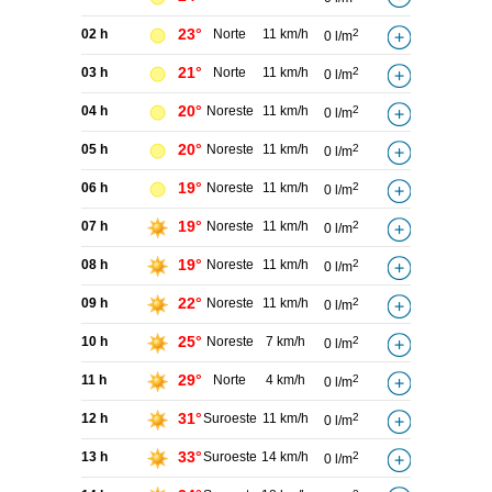
23°
02 h
Norte
11 km/h
2
0 l/m
21°
03 h
Norte
11 km/h
2
0 l/m
20°
04 h
Noreste
11 km/h
2
0 l/m
20°
05 h
Noreste
11 km/h
2
0 l/m
19°
06 h
Noreste
11 km/h
2
0 l/m
19°
07 h
Noreste
11 km/h
2
0 l/m
19°
08 h
Noreste
11 km/h
2
0 l/m
22°
09 h
Noreste
11 km/h
2
0 l/m
25°
10 h
Noreste
7 km/h
2
0 l/m
29°
11 h
Norte
4 km/h
2
0 l/m
31°
12 h
Suroeste
11 km/h
2
0 l/m
33°
13 h
Suroeste
14 km/h
2
0 l/m