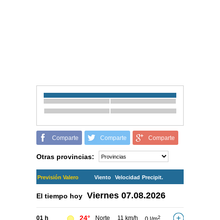
Comparte
Comparte
Comparte
Otras provincias:
Previsión Valero
Viento
Velocidad
Precipit.
Viernes
07.08.2026
El tiempo hoy
24°
01 h
Norte
11 km/h
2
0 l/m