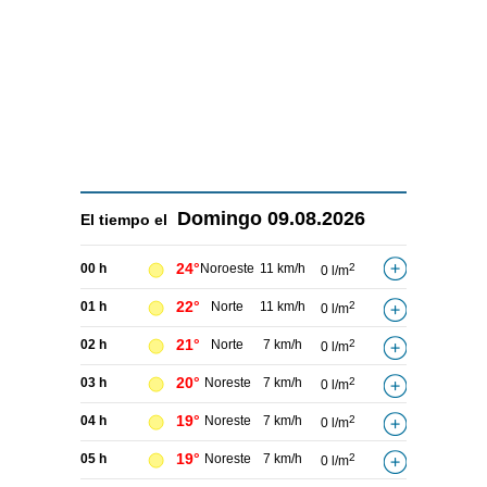
Domingo
09.08.2026
El tiempo el
24°
00 h
Noroeste
11 km/h
2
0 l/m
22°
01 h
Norte
11 km/h
2
0 l/m
21°
02 h
Norte
7 km/h
2
0 l/m
20°
03 h
Noreste
7 km/h
2
0 l/m
19°
04 h
Noreste
7 km/h
2
0 l/m
19°
05 h
Noreste
7 km/h
2
0 l/m