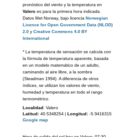
pronóstico del viento y la temperatura en
Valero
es para la primera hora indicada.
Datos Met Norway, bajo licencia
Norwegian
Licence for Open Government Data (NLOD)
2.0
y
Creative Commons 4.0 BY
International
* La temperatura de sensación se calcula con
la fórmula de temperatura aparente, basada
en un modelo matemático de un adulto,
caminando al aire libre, a la sombra
(Steadman 1994). A diferencia de otros
índices, se utilizan los valores de viento,
humedad y temperatura en todo el rango
termométrico.
Localidad
:
Valero
Latitud:
40.5348254
|
Longitud:
-5.9416315
Google map
Hora de salida del sol hoy en Valero: 07:30