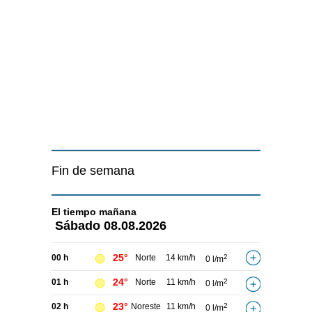
Fin de semana
El tiempo
mañana
Sábado
08.08.2026
25°
00 h
Norte
14 km/h
2
0 l/m
24°
01 h
Norte
11 km/h
2
0 l/m
23°
02 h
Noreste
11 km/h
2
0 l/m