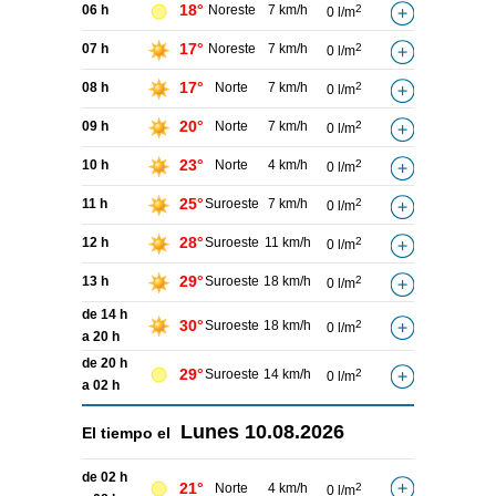
18°
06 h
Noreste
7 km/h
2
0 l/m
17°
07 h
Noreste
7 km/h
2
0 l/m
17°
08 h
Norte
7 km/h
2
0 l/m
20°
09 h
Norte
7 km/h
2
0 l/m
23°
10 h
Norte
4 km/h
2
0 l/m
25°
11 h
Suroeste
7 km/h
2
0 l/m
28°
12 h
Suroeste
11 km/h
2
0 l/m
29°
13 h
Suroeste
18 km/h
2
0 l/m
de 14 h
30°
Suroeste
18 km/h
2
0 l/m
a 20 h
de 20 h
29°
Suroeste
14 km/h
2
0 l/m
a 02 h
Lunes
10.08.2026
El tiempo el
de 02 h
21°
Norte
4 km/h
2
0 l/m