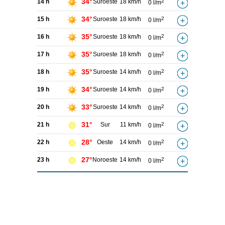
34°
14 h
Suroeste
18 km/h
2
0 l/m
34°
15 h
Suroeste
18 km/h
2
0 l/m
35°
16 h
Suroeste
18 km/h
2
0 l/m
35°
17 h
Suroeste
18 km/h
2
0 l/m
35°
18 h
Suroeste
14 km/h
2
0 l/m
34°
19 h
Suroeste
14 km/h
2
0 l/m
33°
20 h
Suroeste
14 km/h
2
0 l/m
31°
21 h
Sur
11 km/h
2
0 l/m
28°
22 h
Oeste
14 km/h
2
0 l/m
27°
23 h
Noroeste
14 km/h
2
0 l/m