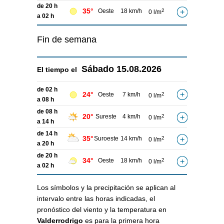
de 20 h
35°
Oeste
18 km/h
2
0 l/m
a 02 h
Fin de semana
Sábado
15.08.2026
El tiempo el
de 02 h
24°
Oeste
7 km/h
2
0 l/m
a 08 h
de 08 h
20°
Sureste
4 km/h
2
0 l/m
a 14 h
de 14 h
35°
Suroeste
14 km/h
2
0 l/m
a 20 h
de 20 h
34°
Oeste
18 km/h
2
0 l/m
a 02 h
Los símbolos y la precipitación se aplican al
intervalo entre las horas indicadas, el
pronóstico del viento y la temperatura en
Valderrodrigo
es para la primera hora