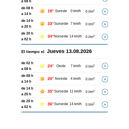
a 08 h
de 08 h
19°
Sureste
0 km/h
2
0 l/m
a 14 h
de 14 h
33°
Suroeste
7 km/h
2
0 l/m
a 20 h
de 20 h
34°
Noroeste
14 km/h
2
0 l/m
a 02 h
Jueves
13.08.2026
El tiempo el
de 02 h
24°
Oeste
7 km/h
2
0 l/m
a 08 h
de 08 h
20°
Noreste
4 km/h
2
0 l/m
a 14 h
de 14 h
35°
Suroeste
11 km/h
2
0 l/m
a 20 h
de 20 h
36°
Suroeste
14 km/h
2
0 l/m
a 02 h