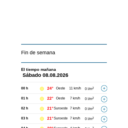
Fin de semana
El tiempo
mañana
Sábado
08.08.2026
24°
00 h
Oeste
11 km/h
2
0 l/m
22°
01 h
Oeste
7 km/h
2
0 l/m
21°
02 h
Suroeste
7 km/h
2
0 l/m
21°
03 h
Suroeste
7 km/h
2
0 l/m
2