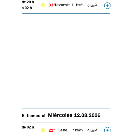
de 20 h
33°
Noroeste
11 km/h
2
0 l/m
a 02 h
Miércoles
12.08.2026
El tiempo el
de 02 h
22°
Oeste
7 km/h
2
0 l/m