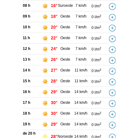
16°
08 h
Suroeste
7 km/h
2
0 l/m
18°
09 h
Oeste
7 km/h
2
0 l/m
20°
10 h
Oeste
7 km/h
2
0 l/m
22°
11 h
Oeste
7 km/h
2
0 l/m
24°
12 h
Oeste
7 km/h
2
0 l/m
26°
13 h
Oeste
7 km/h
2
0 l/m
27°
14 h
Oeste
11 km/h
2
0 l/m
28°
15 h
Oeste
11 km/h
2
0 l/m
29°
16 h
Oeste
14 km/h
2
0 l/m
30°
17 h
Oeste
14 km/h
2
0 l/m
30°
18 h
Oeste
14 km/h
2
0 l/m
29°
19 h
Oeste
14 km/h
2
0 l/m
de 20 h
28°
Noroeste
14 km/h
2
0 l/m