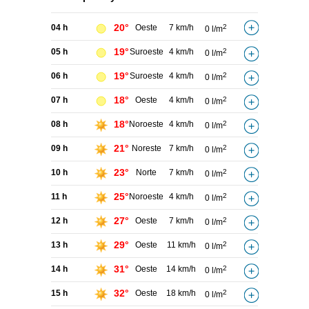
20°
04 h
Oeste
7 km/h
2
0 l/m
19°
05 h
Suroeste
4 km/h
2
0 l/m
19°
06 h
Suroeste
4 km/h
2
0 l/m
18°
07 h
Oeste
4 km/h
2
0 l/m
18°
08 h
Noroeste
4 km/h
2
0 l/m
21°
09 h
Noreste
7 km/h
2
0 l/m
23°
10 h
Norte
7 km/h
2
0 l/m
25°
11 h
Noroeste
4 km/h
2
0 l/m
27°
12 h
Oeste
7 km/h
2
0 l/m
29°
13 h
Oeste
11 km/h
2
0 l/m
31°
14 h
Oeste
14 km/h
2
0 l/m
32°
15 h
Oeste
18 km/h
2
0 l/m