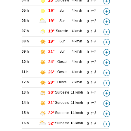
20°
04 h
Suroeste
4 km/h
0 l/m
19°
05 h
Sur
4 km/h
2
0 l/m
19°
06 h
Sur
4 km/h
2
0 l/m
19°
07 h
Sureste
4 km/h
2
0 l/m
19°
08 h
Sur
4 km/h
2
0 l/m
21°
09 h
Sur
4 km/h
2
0 l/m
24°
10 h
Oeste
4 km/h
2
0 l/m
26°
11 h
Oeste
4 km/h
2
0 l/m
29°
12 h
Oeste
7 km/h
2
0 l/m
30°
13 h
Suroeste
11 km/h
2
0 l/m
31°
14 h
Suroeste
11 km/h
2
0 l/m
32°
15 h
Suroeste
14 km/h
2
0 l/m
32°
16 h
Suroeste
18 km/h
2
0 l/m