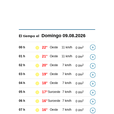
Domingo
09.08.2026
El tiempo el
22°
00 h
Oeste
11 km/h
2
0 l/m
21°
01 h
Oeste
11 km/h
2
0 l/m
20°
02 h
Oeste
7 km/h
2
0 l/m
19°
03 h
Oeste
7 km/h
2
0 l/m
18°
04 h
Oeste
7 km/h
2
0 l/m
17°
05 h
Suroeste
7 km/h
2
0 l/m
16°
06 h
Suroeste
7 km/h
2
0 l/m
16°
07 h
Oeste
7 km/h
2
0 l/m