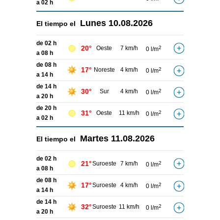
a 02 h
Lunes
10.08.2026
El tiempo el
de 02 h
20°
Oeste
7 km/h
2
0 l/m
a 08 h
de 08 h
17°
Noreste
4 km/h
2
0 l/m
a 14 h
de 14 h
30°
Sur
4 km/h
2
0 l/m
a 20 h
de 20 h
31°
Oeste
11 km/h
2
0 l/m
a 02 h
Martes
11.08.2026
El tiempo el
de 02 h
21°
Suroeste
7 km/h
2
0 l/m
a 08 h
de 08 h
17°
Suroeste
4 km/h
2
0 l/m
a 14 h
de 14 h
32°
Suroeste
11 km/h
2
0 l/m
a 20 h