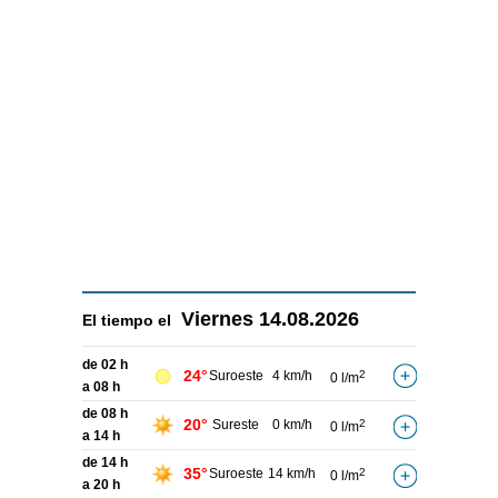
Viernes
14.08.2026
El tiempo el
de 02 h
24°
Suroeste
4 km/h
2
0 l/m
a 08 h
de 08 h
20°
Sureste
0 km/h
2
0 l/m
a 14 h
de 14 h
35°
Suroeste
14 km/h
2
0 l/m
a 20 h