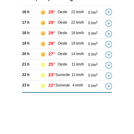
29°
16 h
Oeste
22 km/h
2
0 l/m
29°
17 h
Oeste
22 km/h
2
0 l/m
29°
18 h
Oeste
18 km/h
2
0 l/m
28°
19 h
Oeste
18 km/h
2
0 l/m
27°
20 h
Oeste
14 km/h
2
0 l/m
25°
21 h
Oeste
11 km/h
2
0 l/m
23°
22 h
Suroeste
11 km/h
2
0 l/m
22°
23 h
Suroeste
4 km/h
2
0 l/m