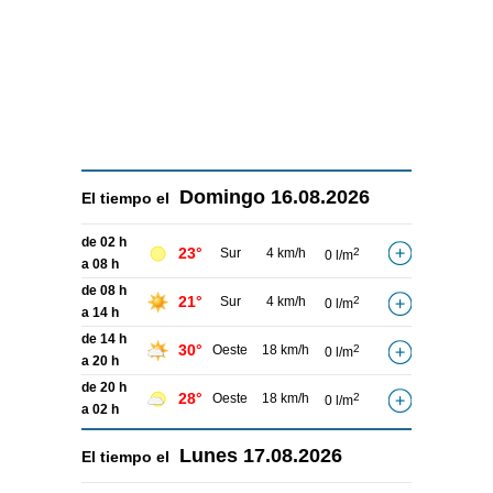
Domingo
16.08.2026
El tiempo el
de 02 h
23°
Sur
4 km/h
2
0 l/m
a 08 h
de 08 h
21°
Sur
4 km/h
2
0 l/m
a 14 h
de 14 h
30°
Oeste
18 km/h
2
0 l/m
a 20 h
de 20 h
28°
Oeste
18 km/h
2
0 l/m
a 02 h
Lunes
17.08.2026
El tiempo el