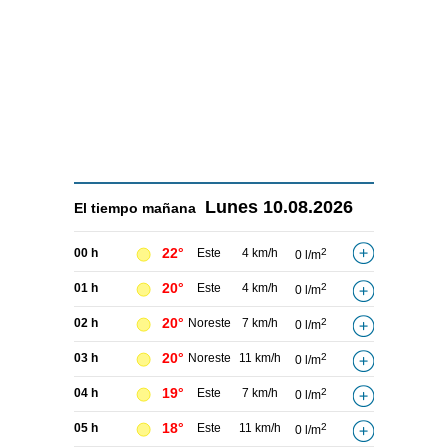
Lunes
10.08.2026
El tiempo
mañana
22°
00 h
Este
4 km/h
2
0 l/m
20°
01 h
Este
4 km/h
2
0 l/m
20°
02 h
Noreste
7 km/h
2
0 l/m
20°
03 h
Noreste
11 km/h
2
0 l/m
19°
04 h
Este
7 km/h
2
0 l/m
18°
05 h
Este
11 km/h
2
0 l/m