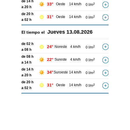
de 14 h
33°
Oeste
14 km/h
2
0 l/m
a 20 h
de 20 h
31°
Oeste
14 km/h
2
0 l/m
a 02 h
Jueves
13.08.2026
El tiempo el
de 02 h
24°
Noreste
4 km/h
2
0 l/m
a 08 h
de 08 h
22°
Sureste
4 km/h
2
0 l/m
a 14 h
de 14 h
34°
Suroeste
14 km/h
2
0 l/m
a 20 h
de 20 h
31°
Oeste
14 km/h
2
0 l/m
a 02 h