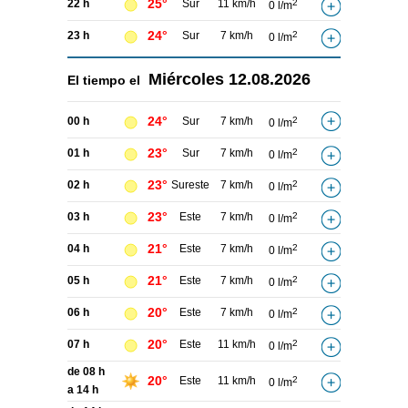
25°
22 h
Sur
11 km/h
2
0 l/m
24°
23 h
Sur
7 km/h
2
0 l/m
Miércoles
12.08.2026
El tiempo el
24°
00 h
Sur
7 km/h
2
0 l/m
23°
01 h
Sur
7 km/h
2
0 l/m
23°
02 h
Sureste
7 km/h
2
0 l/m
23°
03 h
Este
7 km/h
2
0 l/m
21°
04 h
Este
7 km/h
2
0 l/m
21°
05 h
Este
7 km/h
2
0 l/m
20°
06 h
Este
7 km/h
2
0 l/m
20°
07 h
Este
11 km/h
2
0 l/m
de 08 h
20°
Este
11 km/h
2
0 l/m
a 14 h