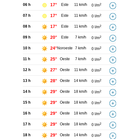
17°
06 h
Este
11 km/h
2
0 l/m
17°
07 h
Este
11 km/h
2
0 l/m
17°
08 h
Este
11 km/h
2
0 l/m
20°
09 h
Este
7 km/h
2
0 l/m
24°
10 h
Noroeste
7 km/h
2
0 l/m
25°
11 h
Oeste
7 km/h
2
0 l/m
27°
12 h
Oeste
11 km/h
2
0 l/m
28°
13 h
Oeste
14 km/h
2
0 l/m
29°
14 h
Oeste
18 km/h
2
0 l/m
29°
15 h
Oeste
18 km/h
2
0 l/m
29°
16 h
Oeste
18 km/h
2
0 l/m
29°
17 h
Oeste
18 km/h
2
0 l/m
29°
18 h
Oeste
14 km/h
2
0 l/m