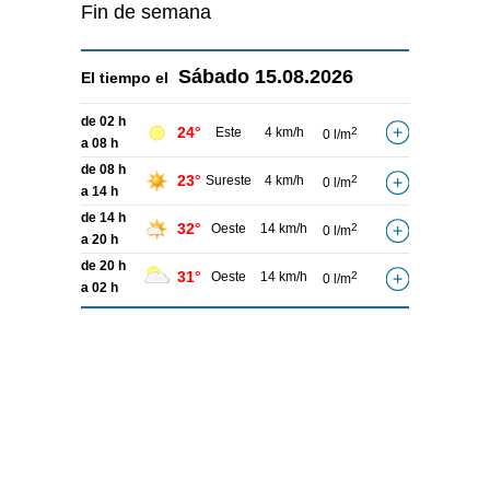
Fin de semana
Sábado
15.08.2026
El tiempo el
de 02 h
24°
Este
4 km/h
2
0 l/m
a 08 h
de 08 h
23°
Sureste
4 km/h
2
0 l/m
a 14 h
de 14 h
32°
Oeste
14 km/h
2
0 l/m
a 20 h
de 20 h
31°
Oeste
14 km/h
2
0 l/m
a 02 h