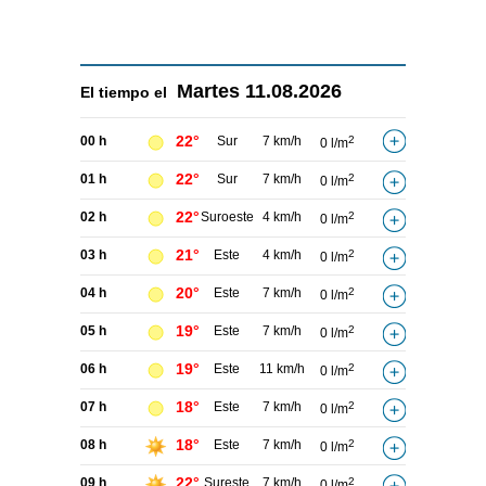
Martes
11.08.2026
El tiempo el
22°
00 h
Sur
7 km/h
2
0 l/m
22°
01 h
Sur
7 km/h
2
0 l/m
22°
02 h
Suroeste
4 km/h
2
0 l/m
21°
03 h
Este
4 km/h
2
0 l/m
20°
04 h
Este
7 km/h
2
0 l/m
19°
05 h
Este
7 km/h
2
0 l/m
19°
06 h
Este
11 km/h
2
0 l/m
18°
07 h
Este
7 km/h
2
0 l/m
18°
08 h
Este
7 km/h
2
0 l/m
22°
09 h
Sureste
7 km/h
2
0 l/m