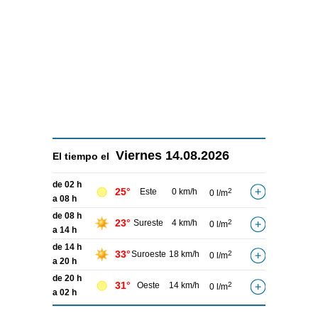
Viernes
14.08.2026
El tiempo el
de 02 h
25°
Este
0 km/h
2
0 l/m
a 08 h
de 08 h
23°
Sureste
4 km/h
2
0 l/m
a 14 h
de 14 h
33°
Suroeste
18 km/h
2
0 l/m
a 20 h
de 20 h
31°
Oeste
14 km/h
2
0 l/m
a 02 h