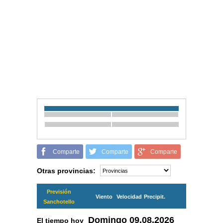
Comparte
Comparte
Comparte
Otras provincias:
Previsión
Viento
Velocidad
Precipit.
Sanchotello
Domingo
09.08.2026
El tiempo hoy