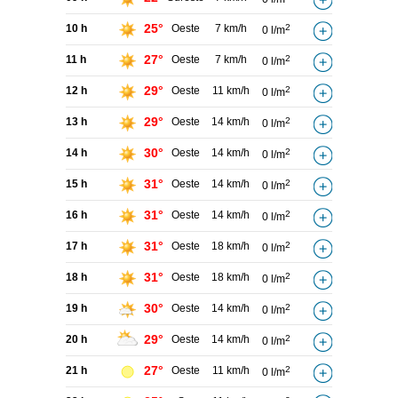
25°
10 h
Oeste
7 km/h
2
0 l/m
27°
11 h
Oeste
7 km/h
2
0 l/m
29°
12 h
Oeste
11 km/h
2
0 l/m
29°
13 h
Oeste
14 km/h
2
0 l/m
30°
14 h
Oeste
14 km/h
2
0 l/m
31°
15 h
Oeste
14 km/h
2
0 l/m
31°
16 h
Oeste
14 km/h
2
0 l/m
31°
17 h
Oeste
18 km/h
2
0 l/m
31°
18 h
Oeste
18 km/h
2
0 l/m
30°
19 h
Oeste
14 km/h
2
0 l/m
29°
20 h
Oeste
14 km/h
2
0 l/m
27°
21 h
Oeste
11 km/h
2
0 l/m