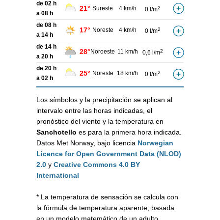
de 02 h
21°
Sureste
4 km/h
2
0 l/m
a 08 h
de 08 h
17°
Noreste
4 km/h
2
0 l/m
a 14 h
de 14 h
28°
Noroeste
11 km/h
2
0,6 l/m
a 20 h
de 20 h
25°
Noreste
18 km/h
2
0 l/m
a 02 h
Los símbolos y la precipitación se aplican al
intervalo entre las horas indicadas, el
pronóstico del viento y la temperatura en
Sanchotello
es para la primera hora indicada.
Datos Met Norway, bajo licencia
Norwegian
Licence for Open Government Data (NLOD)
2.0
y
Creative Commons 4.0 BY
International
* La temperatura de sensación se calcula con
la fórmula de temperatura aparente, basada
en un modelo matemático de un adulto,