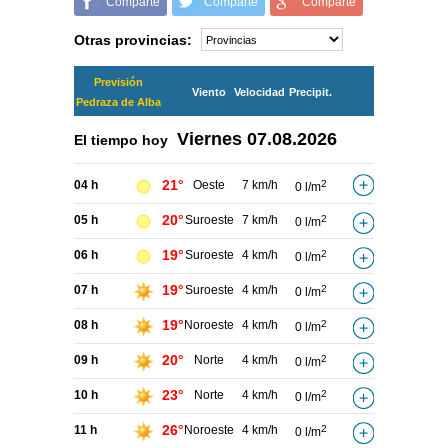
Comparte
Comparte
Comparte
Otras provincias:
Previsión
Viento
Velocidad
Precipit.
Pedraza de Alba
Viernes
07.08.2026
El tiempo hoy
21°
04 h
Oeste
7 km/h
2
0 l/m
20°
05 h
Suroeste
7 km/h
2
0 l/m
19°
06 h
Suroeste
4 km/h
2
0 l/m
19°
07 h
Suroeste
4 km/h
2
0 l/m
19°
08 h
Noroeste
4 km/h
2
0 l/m
20°
09 h
Norte
4 km/h
2
0 l/m
23°
10 h
Norte
4 km/h
2
0 l/m
26°
11 h
Noroeste
4 km/h
2
0 l/m