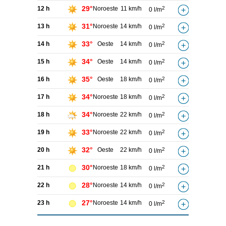
29°
12 h
Noroeste
11 km/h
2
0 l/m
31°
13 h
Noroeste
14 km/h
2
0 l/m
33°
14 h
Oeste
14 km/h
2
0 l/m
34°
15 h
Oeste
14 km/h
2
0 l/m
35°
16 h
Oeste
18 km/h
2
0 l/m
34°
17 h
Noroeste
18 km/h
2
0 l/m
34°
18 h
Noroeste
22 km/h
2
0 l/m
33°
19 h
Noroeste
22 km/h
2
0 l/m
32°
20 h
Oeste
22 km/h
2
0 l/m
30°
21 h
Noroeste
18 km/h
2
0 l/m
28°
22 h
Noroeste
14 km/h
2
0 l/m
27°
23 h
Noroeste
14 km/h
2
0 l/m