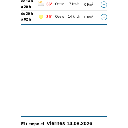
de 14 h
36°
Oeste
7 km/h
2
0 l/m
a 20 h
de 20 h
35°
Oeste
14 km/h
2
0 l/m
a 02 h
Viernes
14.08.2026
El tiempo el