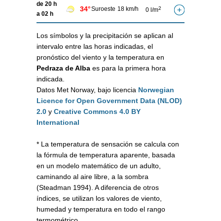
de 20 h
34°
Suroeste
18 km/h
2
0 l/m
a 02 h
Los símbolos y la precipitación se aplican al
intervalo entre las horas indicadas, el
pronóstico del viento y la temperatura en
Pedraza de Alba
es para la primera hora
indicada.
Datos Met Norway, bajo licencia
Norwegian
Licence for Open Government Data (NLOD)
2.0
y
Creative Commons 4.0 BY
International
* La temperatura de sensación se calcula con
la fórmula de temperatura aparente, basada
en un modelo matemático de un adulto,
caminando al aire libre, a la sombra
(Steadman 1994). A diferencia de otros
índices, se utilizan los valores de viento,
humedad y temperatura en todo el rango
termométrico.