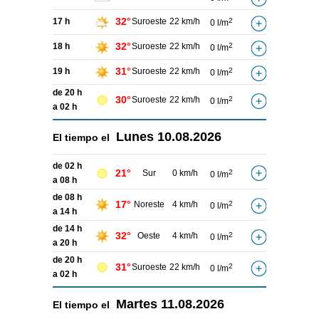
32°
17 h
Suroeste
22 km/h
2
0 l/m
32°
18 h
Suroeste
22 km/h
2
0 l/m
31°
19 h
Suroeste
22 km/h
2
0 l/m
de 20 h
30°
Suroeste
22 km/h
2
0 l/m
a 02 h
Lunes
10.08.2026
El tiempo el
de 02 h
21°
Sur
0 km/h
2
0 l/m
a 08 h
de 08 h
17°
Noreste
4 km/h
2
0 l/m
a 14 h
de 14 h
32°
Oeste
4 km/h
2
0 l/m
a 20 h
de 20 h
31°
Suroeste
22 km/h
2
0 l/m
a 02 h
Martes
11.08.2026
El tiempo el