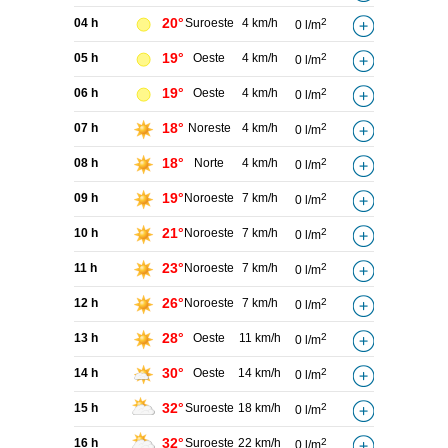
20°
04 h
Suroeste
4 km/h
2
0 l/m
19°
05 h
Oeste
4 km/h
2
0 l/m
19°
06 h
Oeste
4 km/h
2
0 l/m
18°
07 h
Noreste
4 km/h
2
0 l/m
18°
08 h
Norte
4 km/h
2
0 l/m
19°
09 h
Noroeste
7 km/h
2
0 l/m
21°
10 h
Noroeste
7 km/h
2
0 l/m
23°
11 h
Noroeste
7 km/h
2
0 l/m
26°
12 h
Noroeste
7 km/h
2
0 l/m
28°
13 h
Oeste
11 km/h
2
0 l/m
30°
14 h
Oeste
14 km/h
2
0 l/m
32°
15 h
Suroeste
18 km/h
2
0 l/m
32°
16 h
Suroeste
22 km/h
2
0 l/m