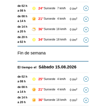
de 02 h
24°
Suroeste
7 km/h
2
0 l/m
a 08 h
de 08 h
21°
Suroeste
4 km/h
2
0 l/m
a 14 h
de 14 h
36°
Suroeste
18 km/h
2
0 l/m
a 20 h
de 20 h
34°
Suroeste
18 km/h
2
0 l/m
a 02 h
Fin de semana
Sábado
15.08.2026
El tiempo el
de 02 h
25°
Suroeste
4 km/h
2
0 l/m
a 08 h
de 08 h
21°
Suroeste
4 km/h
2
0 l/m
a 14 h
de 14 h
36°
Suroeste
18 km/h
2
0 l/m
a 20 h