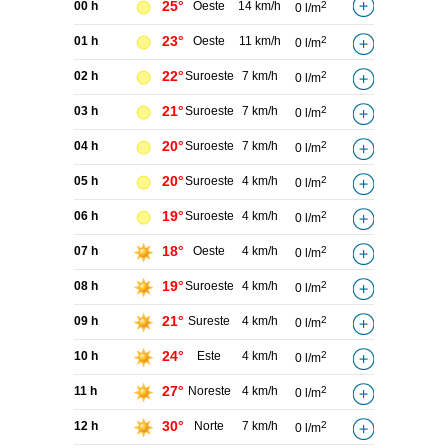
25°
00 h
Oeste
14 km/h
2
0 l/m
23°
01 h
Oeste
11 km/h
2
0 l/m
22°
02 h
Suroeste
7 km/h
2
0 l/m
21°
03 h
Suroeste
7 km/h
2
0 l/m
20°
04 h
Suroeste
7 km/h
2
0 l/m
20°
05 h
Suroeste
4 km/h
2
0 l/m
19°
06 h
Suroeste
4 km/h
2
0 l/m
18°
07 h
Oeste
4 km/h
2
0 l/m
19°
08 h
Suroeste
4 km/h
2
0 l/m
21°
09 h
Sureste
4 km/h
2
0 l/m
24°
10 h
Este
4 km/h
2
0 l/m
27°
11 h
Noreste
4 km/h
2
0 l/m
30°
12 h
Norte
7 km/h
2
0 l/m