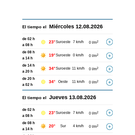
Miércoles
12.08.2026
El tiempo el
de 02 h
23°
Suroeste
7 km/h
2
0 l/m
a 08 h
de 08 h
19°
Suroeste
0 km/h
2
0 l/m
a 14 h
de 14 h
34°
Suroeste
11 km/h
2
0 l/m
a 20 h
de 20 h
34°
Oeste
11 km/h
2
0 l/m
a 02 h
Jueves
13.08.2026
El tiempo el
de 02 h
23°
Suroeste
7 km/h
2
0 l/m
a 08 h
de 08 h
20°
Sur
4 km/h
2
0 l/m
a 14 h