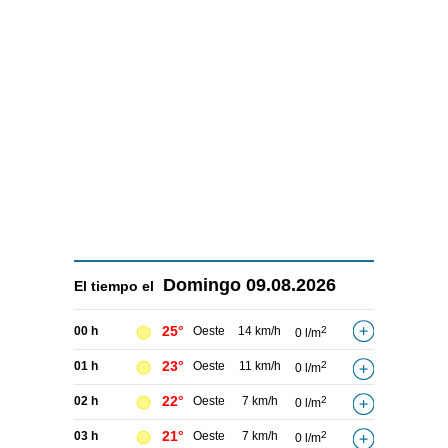
Domingo
09.08.2026
El tiempo el
25°
00 h
Oeste
14 km/h
2
0 l/m
23°
01 h
Oeste
11 km/h
2
0 l/m
22°
02 h
Oeste
7 km/h
2
0 l/m
21°
03 h
Oeste
7 km/h
2
0 l/m