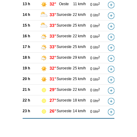
32°
13 h
Oeste
11 km/h
2
0 l/m
33°
14 h
Suroeste
22 km/h
2
0 l/m
33°
15 h
Suroeste
25 km/h
2
0 l/m
33°
16 h
Suroeste
22 km/h
2
0 l/m
33°
17 h
Suroeste
25 km/h
2
0 l/m
32°
18 h
Suroeste
29 km/h
2
0 l/m
32°
19 h
Suroeste
25 km/h
2
0 l/m
31°
20 h
Suroeste
25 km/h
2
0 l/m
29°
21 h
Suroeste
22 km/h
2
0 l/m
27°
22 h
Suroeste
18 km/h
2
0 l/m
26°
23 h
Suroeste
14 km/h
2
0 l/m