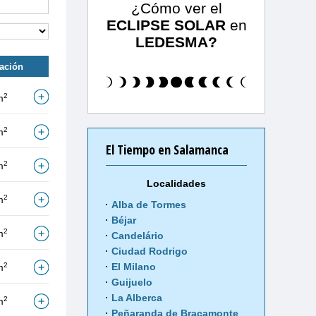
¿Cómo ver el
ECLIPSE SOLAR
en
LEDESMA?
tación
2
m
2
m
El Tiempo en Salamanca
2
m
Localidades
2
m
Alba de Tormes
Béjar
2
m
Candelário
Ciudad Rodrigo
2
El Milano
m
Guijuelo
La Alberca
2
m
Peñaranda de Bracamonte