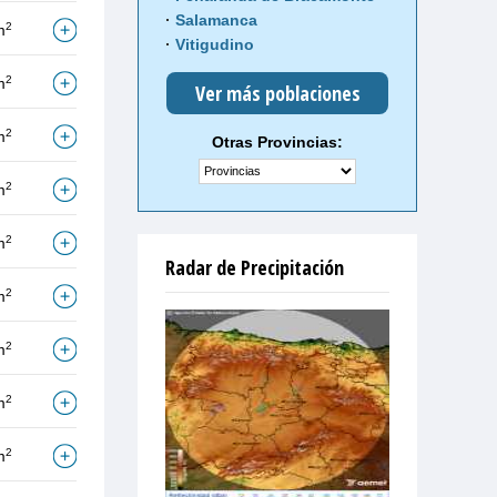
Salamanca
2
m
Vitigudino
2
m
Ver más poblaciones
2
m
Otras Provincias:
2
m
2
m
Radar de Precipitación
2
m
2
m
2
m
2
m