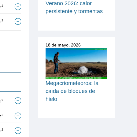
Verano 2026: calor
2
m
persistente y tormentas
2
m
18 de mayo, 2026
Megacriometeoros: la
caída de bloques de
hielo
2
m
2
m
2
m