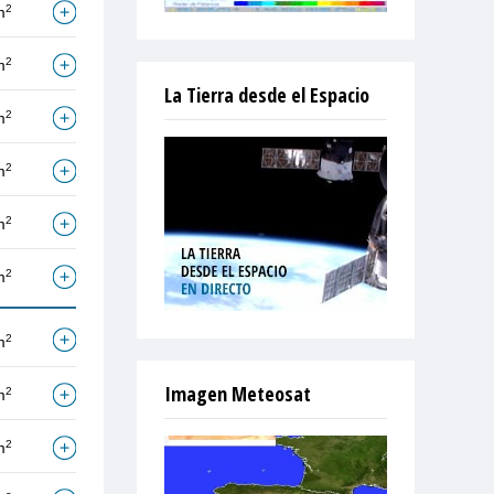
2
m
2
m
La Tierra desde el Espacio
2
m
2
m
2
m
2
m
2
m
Imagen Meteosat
2
m
2
m