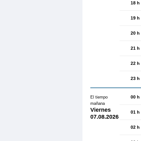
18 h
19 h
20 h
21 h
22 h
23 h
00 h
El tiempo
mañana
Viernes
01 h
07.08.2026
02 h