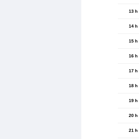
13 h
14 h
15 h
16 h
17 h
18 h
19 h
20 h
21 h