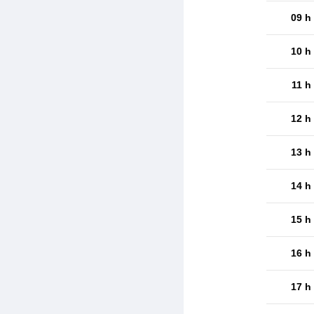
09 h
10 h
11 h
12 h
13 h
14 h
15 h
16 h
17 h