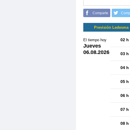
Comparte
Comp
Previsión Ledesma
02 h
El tiempo hoy
Jueves
06.08.2026
03 h
04 h
05 h
06 h
07 h
08 h