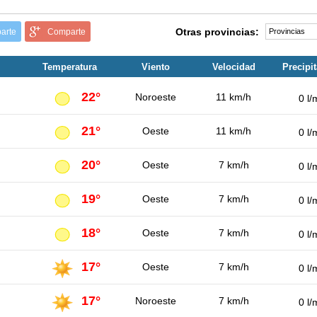
Otras provincias:
arte
Comparte
Temperatura
Viento
Velocidad
Precipi
22°
Noroeste
11 km/h
0 l/
21°
Oeste
11 km/h
0 l/
20°
Oeste
7 km/h
0 l/
19°
Oeste
7 km/h
0 l/
18°
Oeste
7 km/h
0 l/
17°
Oeste
7 km/h
0 l/
17°
Noroeste
7 km/h
0 l/