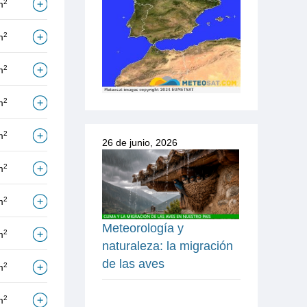
2
m
2
m
2
m
2
m
2
m
26 de junio, 2026
2
m
2
m
Meteorología y
2
m
naturaleza: la migración
de las aves
2
m
2
m