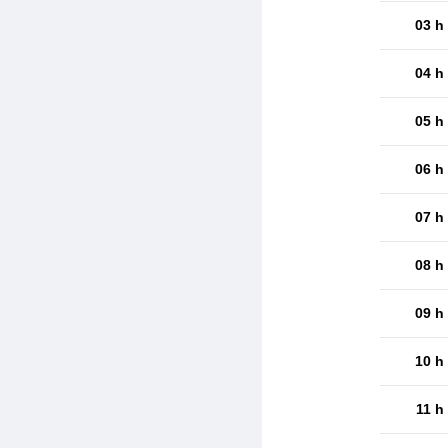
03 h
04 h
05 h
06 h
07 h
08 h
09 h
10 h
11 h