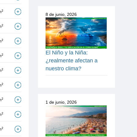
2
m
8 de junio, 2026
2
m
2
m
El Niño y la Niña:
2
m
¿realmente afectan a
nuestro clima?
2
m
2
m
2
m
1 de junio, 2026
2
m
2
m