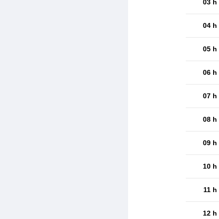
03 h
04 h
05 h
06 h
07 h
08 h
09 h
10 h
11 h
12 h