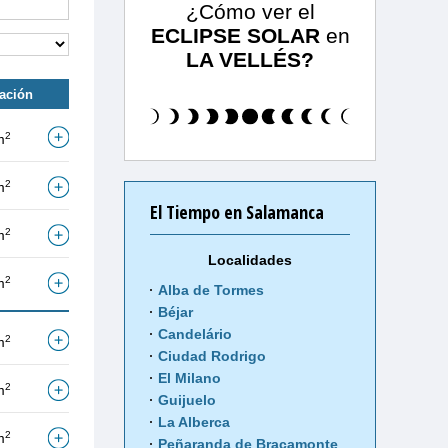
¿Cómo ver el
ECLIPSE SOLAR
en
LA VELLÉS?
tación
2
m
2
m
El Tiempo en Salamanca
2
m
Localidades
2
m
Alba de Tormes
Béjar
Candelário
2
m
Ciudad Rodrigo
El Milano
2
m
Guijuelo
La Alberca
2
m
Peñaranda de Bracamonte