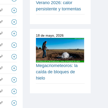
Verano 2026: calor
persistente y tormentas
2
m
2
m
2
m
18 de mayo, 2026
2
m
2
m
Megacriometeoros: la
2
m
caída de bloques de
hielo
2
m
2
m
2
m