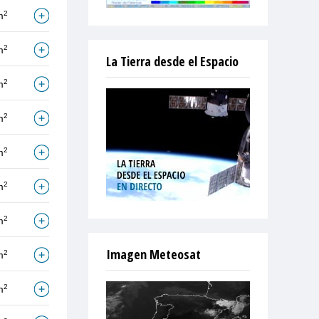
2
m
2
m
La Tierra desde el Espacio
2
m
2
m
2
m
2
m
2
m
Imagen Meteosat
2
m
2
m