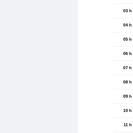
03 h
04 h
05 h
06 h
07 h
08 h
09 h
10 h
11 h