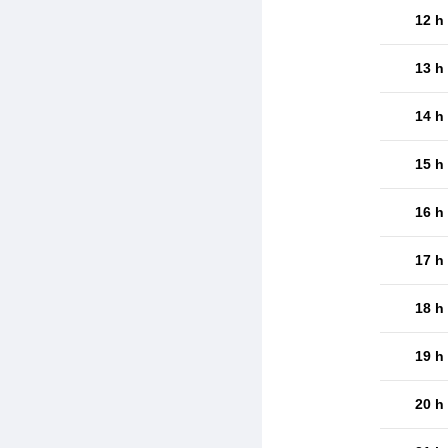
12 h
13 h
14 h
15 h
16 h
17 h
18 h
19 h
20 h