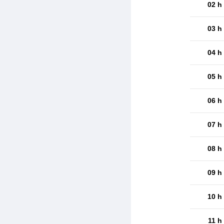
02 h
03 h
04 h
05 h
06 h
07 h
08 h
09 h
10 h
11 h