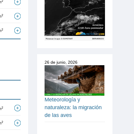
2
m
2
m
2
m
26 de junio, 2026
Meteorología y
naturaleza: la migración
2
m
de las aves
2
m