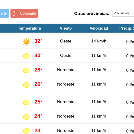
Otras provincias:
arte
Comparte
Temperatura
Viento
Velocidad
Precipi
32°
Oeste
14 km/h
0 l/
30°
Oeste
11 km/h
0 l/
28°
Noroeste
11 km/h
0 l/
26°
Noroeste
11 km/h
0 l/
25°
Noroeste
11 km/h
0 l/
24°
Noroeste
11 km/h
0 l/
23°
Noroeste
11 km/h
0 l/