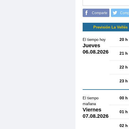
Comparte
Comp
Previsión La Vellés
20 h
El tiempo hoy
Jueves
06.08.2026
21 h
22 h
23 h
00 h
El tiempo
mañana
Viernes
01 h
07.08.2026
02 h