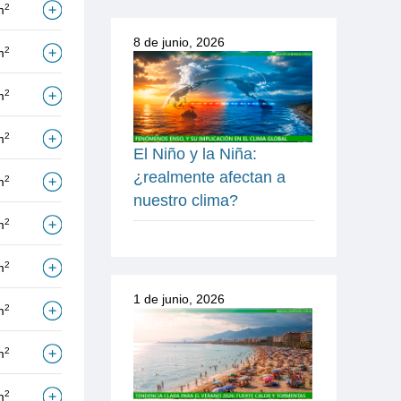
2
m
8 de junio, 2026
2
m
2
m
2
m
El Niño y la Niña:
¿realmente afectan a
2
m
nuestro clima?
2
m
2
m
1 de junio, 2026
2
m
2
m
2
m