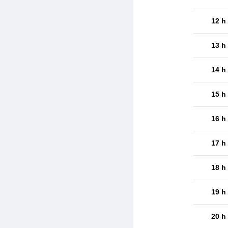
12 h
13 h
14 h
15 h
16 h
17 h
18 h
19 h
20 h