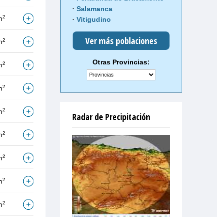
Salamanca
2
m
Vitigudino
Ver más poblaciones
2
m
Otras Provincias:
2
m
2
m
2
m
Radar de Precipitación
2
m
2
m
2
m
2
m