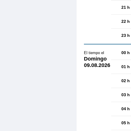
21 h
22 h
23 h
00 h
El tiempo el
Domingo
09.08.2026
01 h
02 h
03 h
04 h
05 h