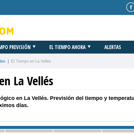
EMPO PREVISIÓN
EL TIEMPO AHORA
ALERTAS
des
|
El Tiempo en La Vellés
en La Vellés
ógico en La Vellés. Previsión del tiempo y temperat
ximos días.