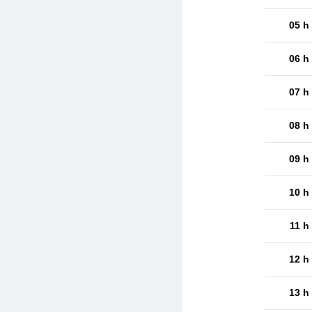
05 h
06 h
07 h
08 h
09 h
10 h
11 h
12 h
13 h