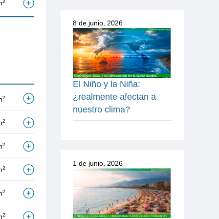
2
m
8 de junio, 2026
El Niño y la Niña:
¿realmente afectan a
2
m
nuestro clima?
2
m
2
m
1 de junio, 2026
2
m
2
m
2
m