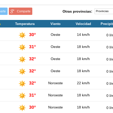
Otras provincias:
arte
Comparte
a
Temperatura
Viento
Velocidad
Precipi
30°
Oeste
14 km/h
0 l/
31°
Oeste
18 km/h
0 l/
32°
Oeste
18 km/h
0 l/
32°
Oeste
18 km/h
0 l/
32°
Noroeste
22 km/h
0 l/
31°
Noroeste
18 km/h
0 l/
30°
Noroeste
18 km/h
0 l/