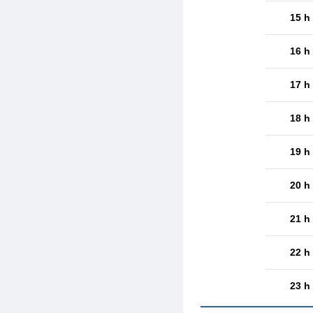
15 h
16 h
17 h
18 h
19 h
20 h
21 h
22 h
23 h