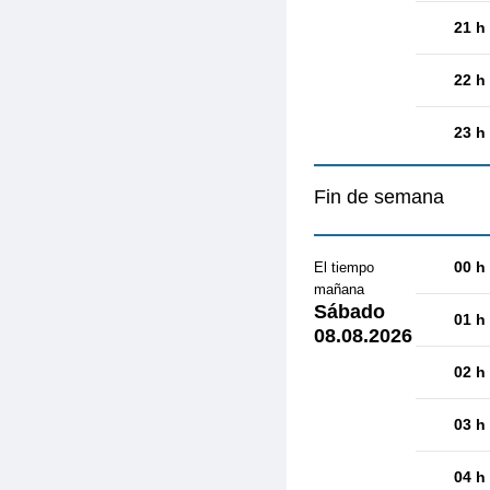
21 h
22 h
23 h
Fin de semana
00 h
El tiempo
mañana
Sábado
01 h
08.08.2026
02 h
03 h
04 h