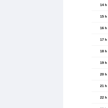
14 h
15 h
16 h
17 h
18 h
19 h
20 h
21 h
22 h