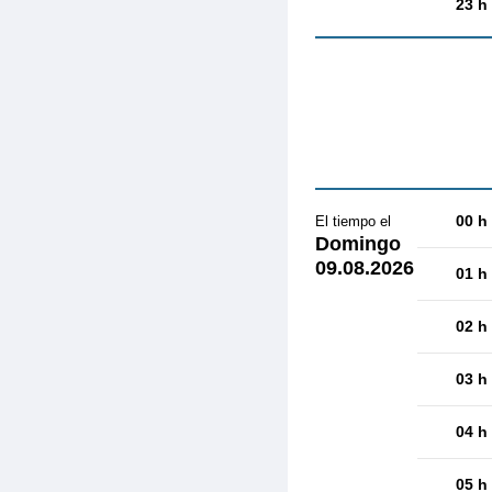
23 h
00 h
El tiempo el
Domingo
09.08.2026
01 h
02 h
03 h
04 h
05 h