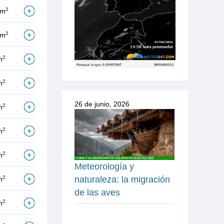
2
/m
2
/m
2
m
2
m
26 de junio, 2026
2
m
2
m
2
m
Meteorología y
2
naturaleza: la migración
m
de las aves
2
m