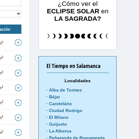
¿Cómo ver el
ECLIPSE SOLAR
en
LA SAGRADA?
tación
2
m
2
m
El Tiempo en Salamanca
2
m
Localidades
2
m
Alba de Tormes
Béjar
2
m
Candelário
Ciudad Rodrigo
2
El Milano
m
Guijuelo
La Alberca
2
m
Peñaranda de Bracamonte