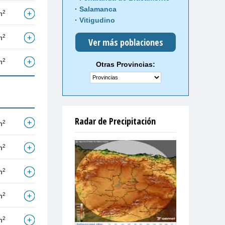
Salamanca
2
m
Vitigudino
2
m
Ver más poblaciones
2
m
Otras Provincias:
Radar de Precipitación
2
m
2
m
2
m
2
m
2
m