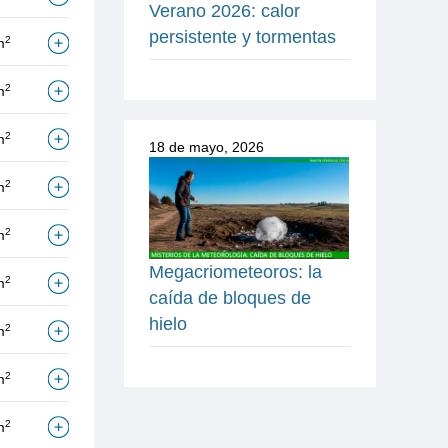
Verano 2026: calor
persistente y tormentas
2
m
2
m
2
m
18 de mayo, 2026
2
m
2
m
Megacriometeoros: la
2
m
caída de bloques de
hielo
2
m
2
m
2
m