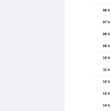
06 h
07 h
08 h
09 h
10 h
11 h
12 h
13 h
14 h