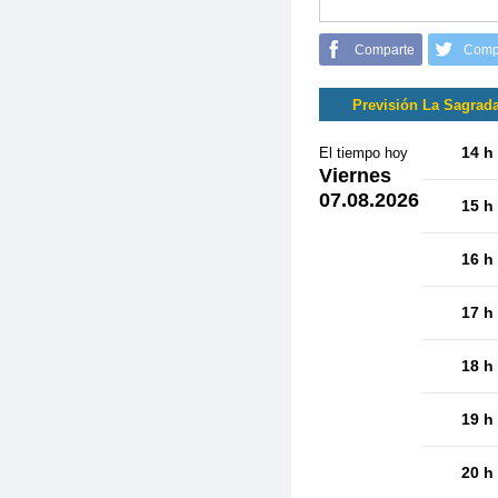
Comparte
Comp
Previsión La Sagrad
14 h
El tiempo hoy
Viernes
07.08.2026
15 h
16 h
17 h
18 h
19 h
20 h