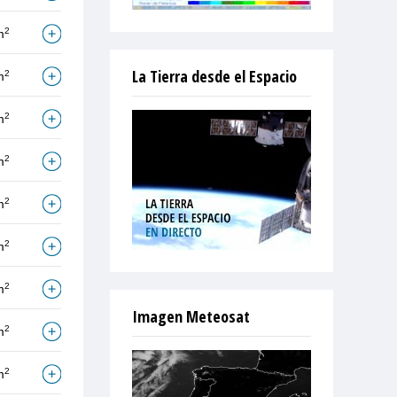
2
m
La Tierra desde el Espacio
2
m
2
m
2
m
2
m
2
m
2
m
Imagen Meteosat
2
m
2
m