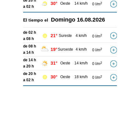
de 20 h
30°
Oeste
14 km/h
2
0 l/m
a 02 h
Domingo
16.08.2026
El tiempo el
de 02 h
21°
Sureste
4 km/h
2
0 l/m
a 08 h
de 08 h
19°
Suroeste
4 km/h
2
0 l/m
a 14 h
de 14 h
31°
Oeste
14 km/h
2
0 l/m
a 20 h
de 20 h
30°
Oeste
18 km/h
2
0 l/m
a 02 h