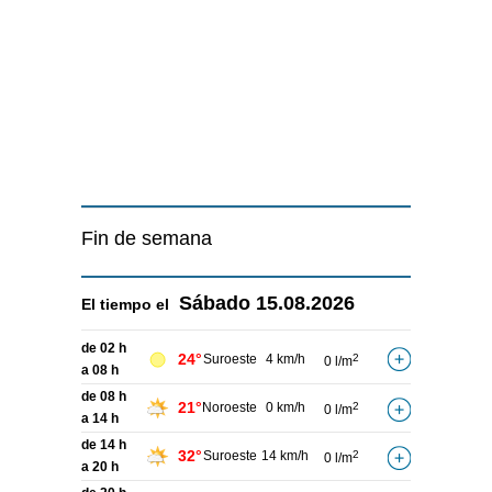
Fin de semana
Sábado
15.08.2026
El tiempo el
de 02 h
24°
Suroeste
4 km/h
2
0 l/m
a 08 h
de 08 h
21°
Noroeste
0 km/h
2
0 l/m
a 14 h
de 14 h
32°
Suroeste
14 km/h
2
0 l/m
a 20 h