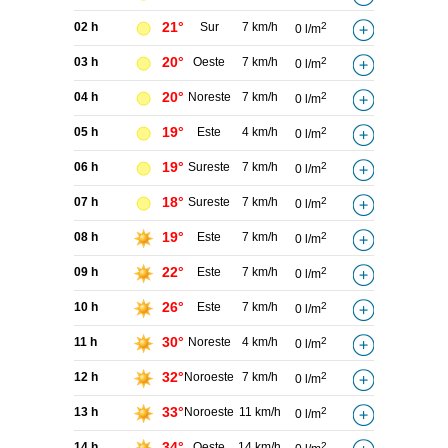
21°
02 h
Sur
7 km/h
2
0 l/m
20°
03 h
Oeste
7 km/h
2
0 l/m
20°
04 h
Noreste
7 km/h
2
0 l/m
19°
05 h
Este
4 km/h
2
0 l/m
19°
06 h
Sureste
7 km/h
2
0 l/m
18°
07 h
Sureste
7 km/h
2
0 l/m
19°
08 h
Este
7 km/h
2
0 l/m
22°
09 h
Este
7 km/h
2
0 l/m
26°
10 h
Este
7 km/h
2
0 l/m
30°
11 h
Noreste
4 km/h
2
0 l/m
32°
12 h
Noroeste
7 km/h
2
0 l/m
33°
13 h
Noroeste
11 km/h
2
0 l/m
34°
14 h
Oeste
14 km/h
2