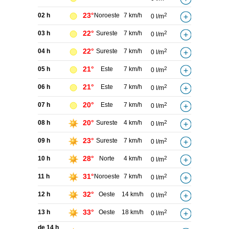
23°
02 h
Noroeste
7 km/h
2
0 l/m
22°
03 h
Sureste
7 km/h
2
0 l/m
22°
04 h
Sureste
7 km/h
2
0 l/m
21°
05 h
Este
7 km/h
2
0 l/m
21°
06 h
Este
7 km/h
2
0 l/m
20°
07 h
Este
7 km/h
2
0 l/m
20°
08 h
Sureste
4 km/h
2
0 l/m
23°
09 h
Sureste
7 km/h
2
0 l/m
28°
10 h
Norte
4 km/h
2
0 l/m
31°
11 h
Noroeste
7 km/h
2
0 l/m
32°
12 h
Oeste
14 km/h
2
0 l/m
33°
13 h
Oeste
18 km/h
2
0 l/m
de 14 h