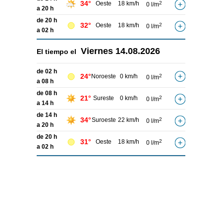
34°
Oeste
18 km/h
2
0 l/m
a 20 h
de 20 h
32°
Oeste
18 km/h
2
0 l/m
a 02 h
Viernes
14.08.2026
El tiempo el
de 02 h
24°
Noroeste
0 km/h
2
0 l/m
a 08 h
de 08 h
21°
Sureste
0 km/h
2
0 l/m
a 14 h
de 14 h
34°
Suroeste
22 km/h
2
0 l/m
a 20 h
de 20 h
31°
Oeste
18 km/h
2
0 l/m
a 02 h