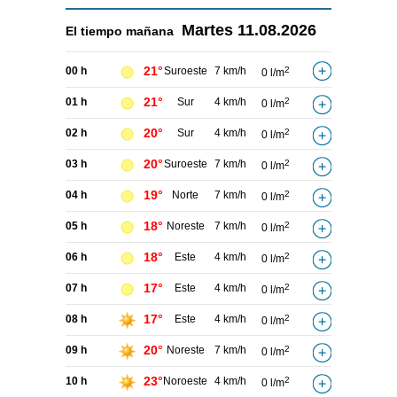
Martes
11.08.2026
El tiempo
mañana
21°
00 h
Suroeste
7 km/h
2
0 l/m
21°
01 h
Sur
4 km/h
2
0 l/m
20°
02 h
Sur
4 km/h
2
0 l/m
20°
03 h
Suroeste
7 km/h
2
0 l/m
19°
04 h
Norte
7 km/h
2
0 l/m
18°
05 h
Noreste
7 km/h
2
0 l/m
18°
06 h
Este
4 km/h
2
0 l/m
17°
07 h
Este
4 km/h
2
0 l/m
17°
08 h
Este
4 km/h
2
0 l/m
20°
09 h
Noreste
7 km/h
2
0 l/m
23°
10 h
Noroeste
4 km/h
2
0 l/m