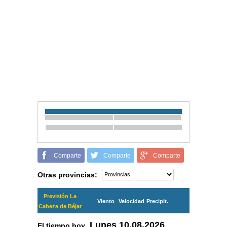
Comparte
Comparte
Comparte
Otras provincias:
Previsión La
Viento
Velocidad
Precipit.
Cabeza de Béjar
Lunes
10.08.2026
El tiempo hoy