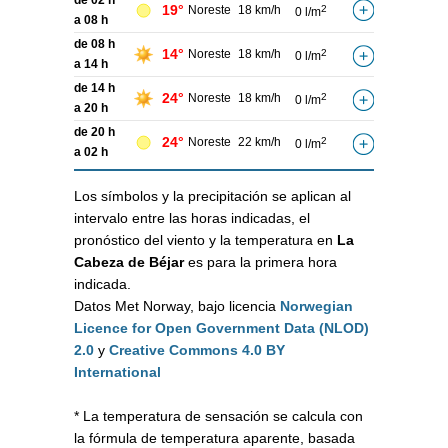
19°
Noreste
18 km/h
2
0 l/m
a 08 h
de 08 h
14°
Noreste
18 km/h
2
0 l/m
a 14 h
de 14 h
24°
Noreste
18 km/h
2
0 l/m
a 20 h
de 20 h
24°
Noreste
22 km/h
2
0 l/m
a 02 h
Los símbolos y la precipitación se aplican al
intervalo entre las horas indicadas, el
pronóstico del viento y la temperatura en
La
Cabeza de Béjar
es para la primera hora
indicada.
Datos Met Norway, bajo licencia
Norwegian
Licence for Open Government Data (NLOD)
2.0
y
Creative Commons 4.0 BY
International
* La temperatura de sensación se calcula con
la fórmula de temperatura aparente, basada