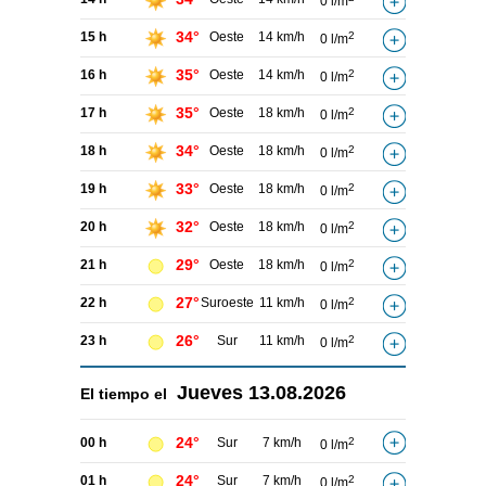
0 l/m
34°
15 h
Oeste
14 km/h
2
0 l/m
35°
16 h
Oeste
14 km/h
2
0 l/m
35°
17 h
Oeste
18 km/h
2
0 l/m
34°
18 h
Oeste
18 km/h
2
0 l/m
33°
19 h
Oeste
18 km/h
2
0 l/m
32°
20 h
Oeste
18 km/h
2
0 l/m
29°
21 h
Oeste
18 km/h
2
0 l/m
27°
22 h
Suroeste
11 km/h
2
0 l/m
26°
23 h
Sur
11 km/h
2
0 l/m
Jueves
13.08.2026
El tiempo el
24°
00 h
Sur
7 km/h
2
0 l/m
24°
01 h
Sur
7 km/h
2
0 l/m