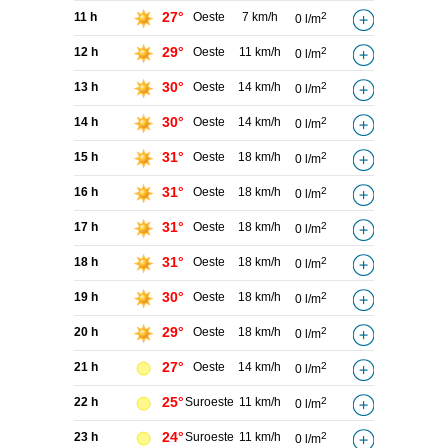
27°
11 h
Oeste
7 km/h
2
0 l/m
29°
12 h
Oeste
11 km/h
2
0 l/m
30°
13 h
Oeste
14 km/h
2
0 l/m
30°
14 h
Oeste
14 km/h
2
0 l/m
31°
15 h
Oeste
18 km/h
2
0 l/m
31°
16 h
Oeste
18 km/h
2
0 l/m
31°
17 h
Oeste
18 km/h
2
0 l/m
31°
18 h
Oeste
18 km/h
2
0 l/m
30°
19 h
Oeste
18 km/h
2
0 l/m
29°
20 h
Oeste
18 km/h
2
0 l/m
27°
21 h
Oeste
14 km/h
2
0 l/m
25°
22 h
Suroeste
11 km/h
2
0 l/m
24°
23 h
Suroeste
11 km/h
2
0 l/m