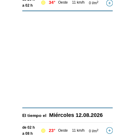
34°
Oeste
11 km/h
2
0 l/m
a 02 h
Miércoles
12.08.2026
El tiempo el
de 02 h
23°
Oeste
11 km/h
2
0 l/m
a 08 h