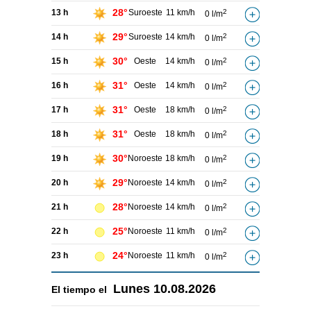
28°
13 h
Suroeste
11 km/h
2
0 l/m
29°
14 h
Suroeste
14 km/h
2
0 l/m
30°
15 h
Oeste
14 km/h
2
0 l/m
31°
16 h
Oeste
14 km/h
2
0 l/m
31°
17 h
Oeste
18 km/h
2
0 l/m
31°
18 h
Oeste
18 km/h
2
0 l/m
30°
19 h
Noroeste
18 km/h
2
0 l/m
29°
20 h
Noroeste
14 km/h
2
0 l/m
28°
21 h
Noroeste
14 km/h
2
0 l/m
25°
22 h
Noroeste
11 km/h
2
0 l/m
24°
23 h
Noroeste
11 km/h
2
0 l/m
Lunes
10.08.2026
El tiempo el