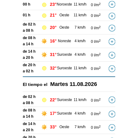
23°
00 h
Noroeste
11 km/h
2
0 l/m
21°
01 h
Oeste
11 km/h
2
0 l/m
de 02 h
20°
Oeste
7 km/h
2
0 l/m
a 08 h
de 08 h
16°
Noreste
4 km/h
2
0 l/m
a 14 h
de 14 h
31°
Suroeste
4 km/h
2
0 l/m
a 20 h
de 20 h
32°
Suroeste
11 km/h
2
0 l/m
a 02 h
Martes
11.08.2026
El tiempo el
de 02 h
22°
Suroeste
11 km/h
2
0 l/m
a 08 h
de 08 h
17°
Suroeste
4 km/h
2
0 l/m
a 14 h
de 14 h
33°
Oeste
7 km/h
2
0 l/m
a 20 h
de 20 h