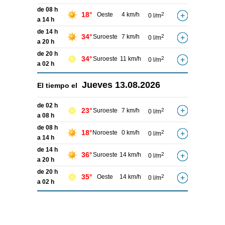
de 08 h
18°
Oeste
4 km/h
2
0 l/m
a 14 h
de 14 h
34°
Suroeste
7 km/h
2
0 l/m
a 20 h
de 20 h
34°
Suroeste
11 km/h
2
0 l/m
a 02 h
Jueves
13.08.2026
El tiempo el
de 02 h
23°
Suroeste
7 km/h
2
0 l/m
a 08 h
de 08 h
18°
Noroeste
0 km/h
2
0 l/m
a 14 h
de 14 h
36°
Suroeste
14 km/h
2
0 l/m
a 20 h
de 20 h
35°
Oeste
14 km/h
2
0 l/m
a 02 h