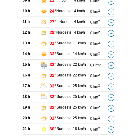
21°
09 h
Sur
4 km/h
0 l/m
24°
10 h
Noroeste
4 km/h
2
0 l/m
27°
11 h
Norte
4 km/h
2
0 l/m
29°
12 h
Noroeste
4 km/h
2
0 l/m
31°
13 h
Suroeste
11 km/h
2
0 l/m
33°
14 h
Suroeste
14 km/h
2
0 l/m
33°
15 h
Suroeste
22 km/h
2
0,3 l/m
32°
16 h
Suroeste
22 km/h
2
0 l/m
33°
17 h
Suroeste
25 km/h
2
0 l/m
33°
18 h
Suroeste
25 km/h
2
0 l/m
32°
19 h
Suroeste
25 km/h
2
0 l/m
31°
20 h
Suroeste
25 km/h
2
0 l/m
30°
21 h
Suroeste
18 km/h
2
0 l/m