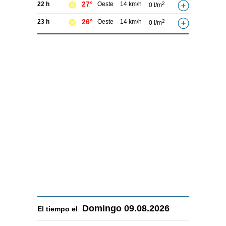
27°
22 h
Oeste
14 km/h
2
0 l/m
26°
23 h
Oeste
14 km/h
2
0 l/m
Domingo
09.08.2026
El tiempo el