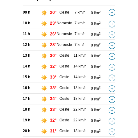
20°
09 h
Oeste
7 km/h
2
0 l/m
23°
10 h
Noroeste
7 km/h
2
0 l/m
26°
11 h
Noroeste
7 km/h
2
0 l/m
28°
12 h
Noroeste
7 km/h
2
0 l/m
30°
13 h
Oeste
11 km/h
2
0 l/m
32°
14 h
Oeste
14 km/h
2
0 l/m
33°
15 h
Oeste
14 km/h
2
0 l/m
33°
16 h
Oeste
18 km/h
2
0 l/m
34°
17 h
Oeste
18 km/h
2
0 l/m
33°
18 h
Oeste
22 km/h
2
0 l/m
32°
19 h
Oeste
22 km/h
2
0 l/m
31°
20 h
Oeste
18 km/h
2
0 l/m