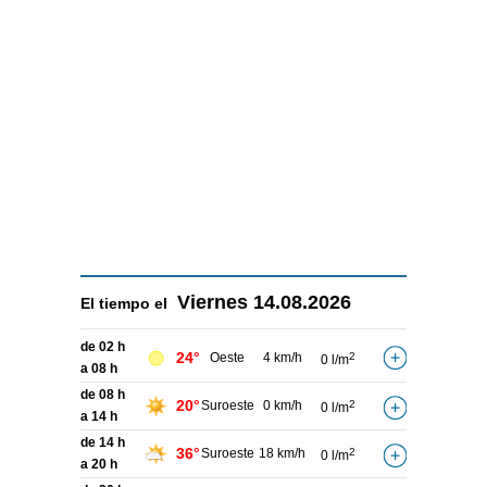
Viernes
14.08.2026
El tiempo el
de 02 h
24°
Oeste
4 km/h
2
0 l/m
a 08 h
de 08 h
20°
Suroeste
0 km/h
2
0 l/m
a 14 h
de 14 h
36°
Suroeste
18 km/h
2
0 l/m
a 20 h