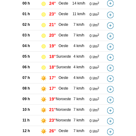
24°
00 h
Oeste
14 km/h
2
0 l/m
23°
01 h
Oeste
11 km/h
2
0 l/m
21°
02 h
Oeste
7 km/h
2
0 l/m
20°
03 h
Oeste
7 km/h
2
0 l/m
19°
04 h
Oeste
4 km/h
2
0 l/m
18°
05 h
Suroeste
4 km/h
2
0 l/m
18°
06 h
Suroeste
4 km/h
2
0 l/m
17°
07 h
Oeste
4 km/h
2
0 l/m
17°
08 h
Oeste
7 km/h
2
0 l/m
19°
09 h
Noroeste
7 km/h
2
0 l/m
21°
10 h
Noroeste
7 km/h
2
0 l/m
23°
11 h
Noroeste
7 km/h
2
0 l/m
26°
12 h
Oeste
7 km/h
2
0 l/m