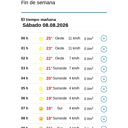
Fin de semana
El tiempo
mañana
Sábado
08.08.2026
25°
00 h
Oeste
11 km/h
2
0 l/m
23°
01 h
Oeste
11 km/h
2
0 l/m
22°
02 h
Oeste
7 km/h
2
0 l/m
21°
03 h
Suroeste
7 km/h
2
0 l/m
20°
04 h
Suroeste
4 km/h
2
0 l/m
19°
05 h
Suroeste
4 km/h
2
0 l/m
19°
06 h
Suroeste
4 km/h
2
0 l/m
18°
07 h
Sur
4 km/h
2
0 l/m
18°
08 h
Suroeste
4 km/h
2
0 l/m
2