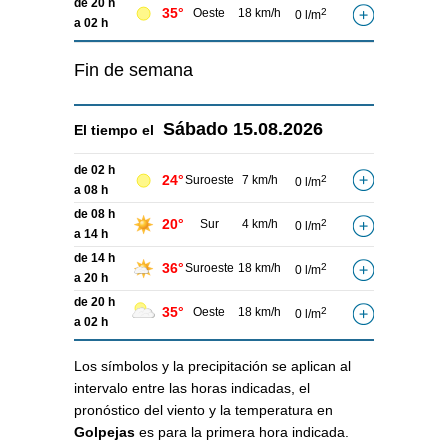
de 20 h
35°
Oeste
18 km/h
2
0 l/m
a 02 h
Fin de semana
Sábado
15.08.2026
El tiempo el
de 02 h
24°
Suroeste
7 km/h
2
0 l/m
a 08 h
de 08 h
20°
Sur
4 km/h
2
0 l/m
a 14 h
de 14 h
36°
Suroeste
18 km/h
2
0 l/m
a 20 h
de 20 h
35°
Oeste
18 km/h
2
0 l/m
a 02 h
Los símbolos y la precipitación se aplican al
intervalo entre las horas indicadas, el
pronóstico del viento y la temperatura en
Golpejas
es para la primera hora indicada.