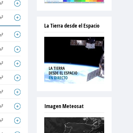
2
m
2
m
La Tierra desde el Espacio
2
m
2
m
2
m
2
m
2
m
Imagen Meteosat
2
m
2
m