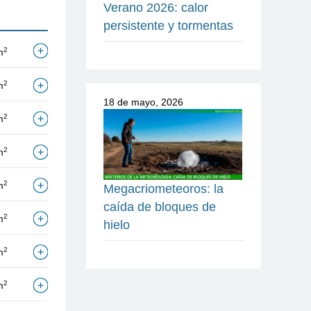
Verano 2026: calor
persistente y tormentas
2
m
2
m
18 de mayo, 2026
2
m
2
m
2
m
Megacriometeoros: la
caída de bloques de
2
m
hielo
2
m
2
m