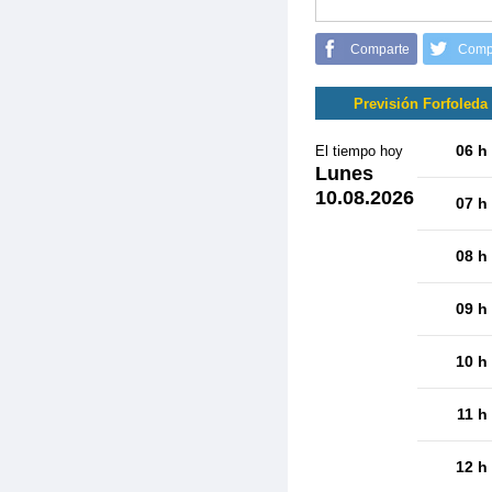
Comparte
Comp
Previsión Forfoleda
06 h
El tiempo hoy
Lunes
10.08.2026
07 h
08 h
09 h
10 h
11 h
12 h