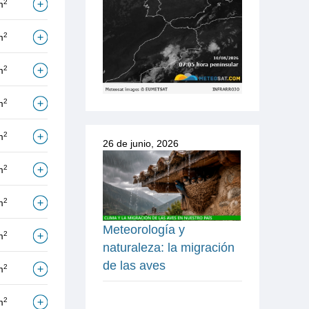
2
m
2
m
2
m
2
m
2
m
26 de junio, 2026
2
m
2
m
Meteorología y
2
m
naturaleza: la migración
de las aves
2
m
2
m