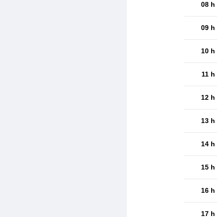
08 h
09 h
10 h
11 h
12 h
13 h
14 h
15 h
16 h
17 h