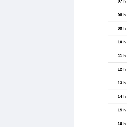
07 h
08 h
09 h
10 h
11 h
12 h
13 h
14 h
15 h
16 h