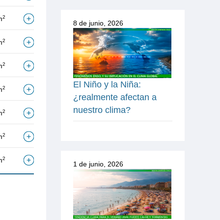
2
m
8 de junio, 2026
2
m
2
m
El Niño y la Niña:
2
m
¿realmente afectan a
nuestro clima?
2
m
2
m
2
m
1 de junio, 2026