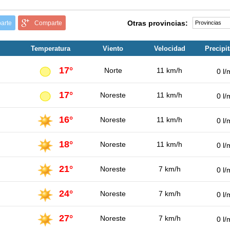
Otras provincias:
arte
Comparte
Temperatura
Viento
Velocidad
Precipi
17°
Norte
11 km/h
0 l/
17°
Noreste
11 km/h
0 l/
16°
Noreste
11 km/h
0 l/
18°
Noreste
11 km/h
0 l/
21°
Noreste
7 km/h
0 l/
24°
Noreste
7 km/h
0 l/
27°
Noreste
7 km/h
0 l/