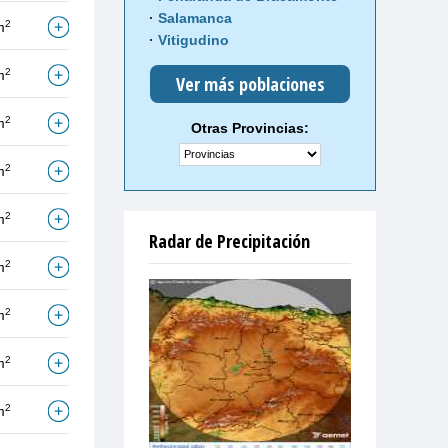
Salamanca
2
m
Vitigudino
2
m
Ver más poblaciones
2
m
Otras Provincias:
2
m
2
m
Radar de Precipitación
2
m
2
m
2
m
2
m