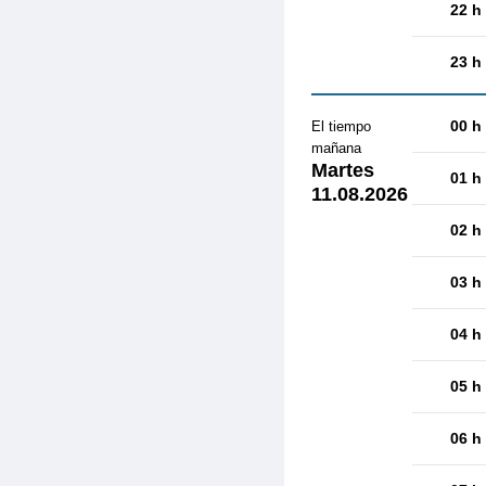
22 h
23 h
00 h
El tiempo
mañana
Martes
01 h
11.08.2026
02 h
03 h
04 h
05 h
06 h