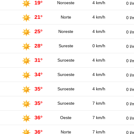
19°
Noroeste
4 km/h
0 l/
21°
Norte
4 km/h
0 l/
25°
Noreste
4 km/h
0 l/
28°
Sureste
0 km/h
0 l/
31°
Suroeste
4 km/h
0 l/
34°
Suroeste
4 km/h
0 l/
35°
Suroeste
4 km/h
0 l/
35°
Suroeste
7 km/h
0 l/
36°
Oeste
7 km/h
0 l/
36°
Norte
7 km/h
0 l/