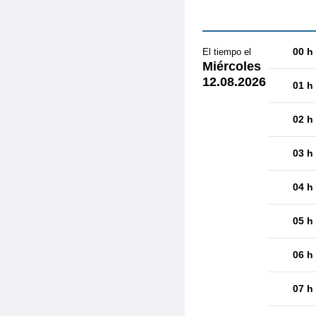
00 h
El tiempo el
Miércoles
12.08.2026
01 h
02 h
03 h
04 h
05 h
06 h
07 h