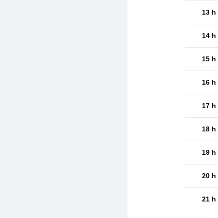
13 h
14 h
15 h
16 h
17 h
18 h
19 h
20 h
21 h