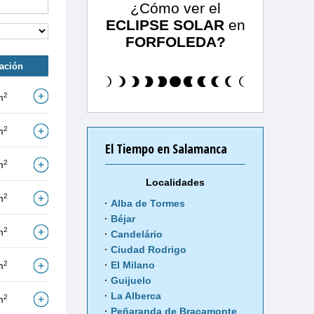
¿Cómo ver el
ECLIPSE SOLAR
en
FORFOLEDA?
tación
2
m
2
m
El Tiempo en Salamanca
2
m
Localidades
2
m
Alba de Tormes
Béjar
2
m
Candelário
Ciudad Rodrigo
2
El Milano
m
Guijuelo
La Alberca
2
m
Peñaranda de Bracamonte