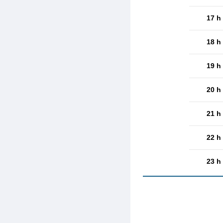
17 h
18 h
19 h
20 h
21 h
22 h
23 h