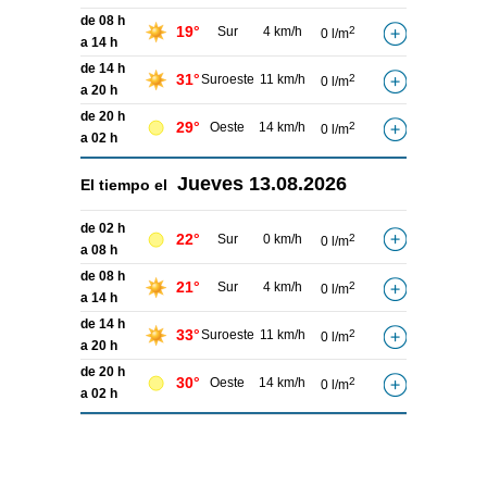
de 08 h
19°
Sur
4 km/h
2
0 l/m
a 14 h
de 14 h
31°
Suroeste
11 km/h
2
0 l/m
a 20 h
de 20 h
29°
Oeste
14 km/h
2
0 l/m
a 02 h
Jueves
13.08.2026
El tiempo el
de 02 h
22°
Sur
0 km/h
2
0 l/m
a 08 h
de 08 h
21°
Sur
4 km/h
2
0 l/m
a 14 h
de 14 h
33°
Suroeste
11 km/h
2
0 l/m
a 20 h
de 20 h
30°
Oeste
14 km/h
2
0 l/m
a 02 h