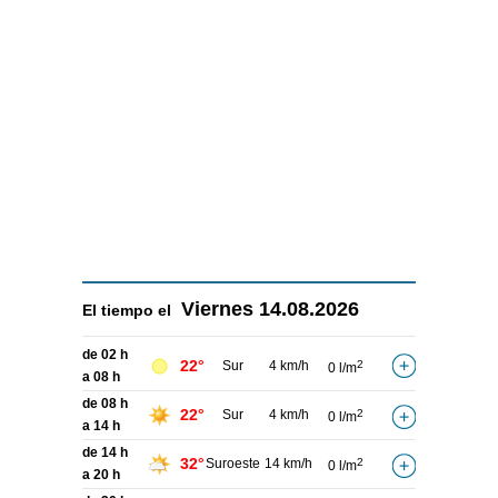
Viernes
14.08.2026
El tiempo el
de 02 h
22°
Sur
4 km/h
2
0 l/m
a 08 h
de 08 h
22°
Sur
4 km/h
2
0 l/m
a 14 h
de 14 h
32°
Suroeste
14 km/h
2
0 l/m
a 20 h