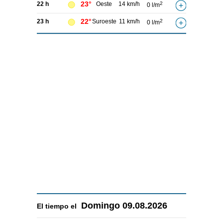
23°
22 h
Oeste
14 km/h
2
0 l/m
22°
23 h
Suroeste
11 km/h
2
0 l/m
Domingo
09.08.2026
El tiempo el