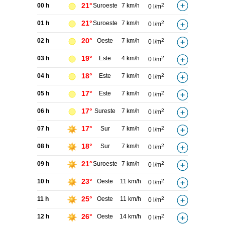
21°
00 h
Suroeste
7 km/h
2
0 l/m
21°
01 h
Suroeste
7 km/h
2
0 l/m
20°
02 h
Oeste
7 km/h
2
0 l/m
19°
03 h
Este
4 km/h
2
0 l/m
18°
04 h
Este
7 km/h
2
0 l/m
17°
05 h
Este
7 km/h
2
0 l/m
17°
06 h
Sureste
7 km/h
2
0 l/m
17°
07 h
Sur
7 km/h
2
0 l/m
18°
08 h
Sur
7 km/h
2
0 l/m
21°
09 h
Suroeste
7 km/h
2
0 l/m
23°
10 h
Oeste
11 km/h
2
0 l/m
25°
11 h
Oeste
11 km/h
2
0 l/m
26°
12 h
Oeste
14 km/h
2
0 l/m