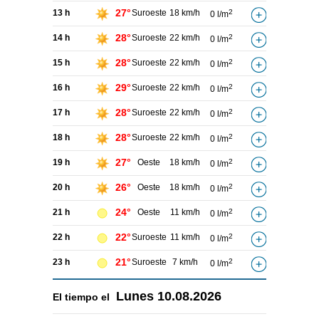
27°
13 h
Suroeste
18 km/h
2
0 l/m
28°
14 h
Suroeste
22 km/h
2
0 l/m
28°
15 h
Suroeste
22 km/h
2
0 l/m
29°
16 h
Suroeste
22 km/h
2
0 l/m
28°
17 h
Suroeste
22 km/h
2
0 l/m
28°
18 h
Suroeste
22 km/h
2
0 l/m
27°
19 h
Oeste
18 km/h
2
0 l/m
26°
20 h
Oeste
18 km/h
2
0 l/m
24°
21 h
Oeste
11 km/h
2
0 l/m
22°
22 h
Suroeste
11 km/h
2
0 l/m
21°
23 h
Suroeste
7 km/h
2
0 l/m
Lunes
10.08.2026
El tiempo el