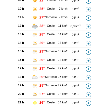
22°
09 h
Sureste
7 km/h
0 l/m
25°
10 h
Oeste
7 km/h
2
0 l/m
27°
11 h
Noroeste
7 km/h
2
0 l/m
28°
12 h
Oeste
11 km/h
2
0,3 l/m
28°
13 h
Oeste
14 km/h
2
0 l/m
29°
14 h
Oeste
18 km/h
2
0 l/m
29°
15 h
Suroeste
18 km/h
2
0 l/m
29°
16 h
Oeste
22 km/h
2
0 l/m
29°
17 h
Oeste
22 km/h
2
0 l/m
29°
18 h
Suroeste
25 km/h
2
0 l/m
28°
19 h
Suroeste
22 km/h
2
0 l/m
27°
20 h
Oeste
22 km/h
2
0 l/m
26°
21 h
Oeste
14 km/h
2
0 l/m