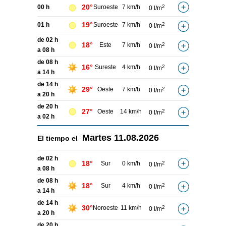
20°
00 h
Suroeste
7 km/h
2
0 l/m
19°
01 h
Suroeste
7 km/h
2
0 l/m
de 02 h
18°
Este
7 km/h
2
0 l/m
a 08 h
de 08 h
16°
Sureste
4 km/h
2
0 l/m
a 14 h
de 14 h
29°
Oeste
7 km/h
2
0 l/m
a 20 h
de 20 h
27°
Oeste
14 km/h
2
0 l/m
a 02 h
Martes
11.08.2026
El tiempo el
de 02 h
18°
Sur
0 km/h
2
0 l/m
a 08 h
de 08 h
18°
Sur
4 km/h
2
0 l/m
a 14 h
de 14 h
30°
Noroeste
11 km/h
2
0 l/m
a 20 h
de 20 h