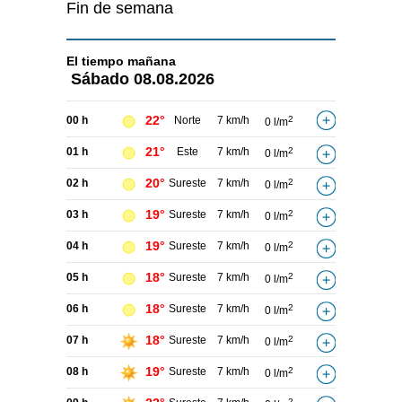
Fin de semana
El tiempo
mañana
Sábado
08.08.2026
22°
00 h
Norte
7 km/h
2
0 l/m
21°
01 h
Este
7 km/h
2
0 l/m
20°
02 h
Sureste
7 km/h
2
0 l/m
19°
03 h
Sureste
7 km/h
2
0 l/m
19°
04 h
Sureste
7 km/h
2
0 l/m
18°
05 h
Sureste
7 km/h
2
0 l/m
18°
06 h
Sureste
7 km/h
2
0 l/m
18°
07 h
Sureste
7 km/h
2
0 l/m
19°
08 h
Sureste
7 km/h
2
0 l/m
2