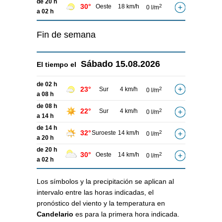
de 20 h
30°
Oeste
18 km/h
2
0 l/m
a 02 h
Fin de semana
Sábado
15.08.2026
El tiempo el
de 02 h
23°
Sur
4 km/h
2
0 l/m
a 08 h
de 08 h
22°
Sur
4 km/h
2
0 l/m
a 14 h
de 14 h
32°
Suroeste
14 km/h
2
0 l/m
a 20 h
de 20 h
30°
Oeste
14 km/h
2
0 l/m
a 02 h
Los símbolos y la precipitación se aplican al
intervalo entre las horas indicadas, el
pronóstico del viento y la temperatura en
Candelario
es para la primera hora indicada.