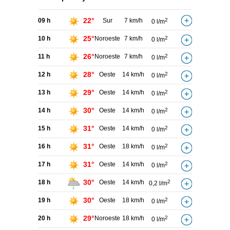
22°
09 h
Sur
7 km/h
2
0 l/m
25°
10 h
Noroeste
7 km/h
2
0 l/m
26°
11 h
Noroeste
7 km/h
2
0 l/m
28°
12 h
Oeste
14 km/h
2
0 l/m
29°
13 h
Oeste
14 km/h
2
0 l/m
30°
14 h
Oeste
14 km/h
2
0 l/m
31°
15 h
Oeste
14 km/h
2
0 l/m
31°
16 h
Oeste
18 km/h
2
0 l/m
31°
17 h
Oeste
14 km/h
2
0 l/m
30°
18 h
Oeste
14 km/h
2
0,2 l/m
30°
19 h
Oeste
18 km/h
2
0 l/m
29°
20 h
Noroeste
18 km/h
2
0 l/m