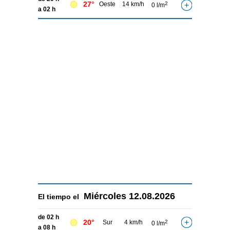
27°
Oeste
14 km/h
2
0 l/m
a 02 h
Miércoles
12.08.2026
El tiempo el
de 02 h
20°
Sur
4 km/h
2
0 l/m
a 08 h