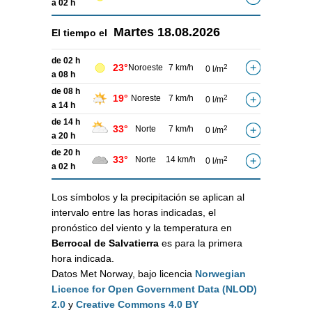
a 02 h
Martes
18.08.2026
El tiempo el
de 02 h
23°
Noroeste
7 km/h
2
0 l/m
a 08 h
de 08 h
19°
Noreste
7 km/h
2
0 l/m
a 14 h
de 14 h
33°
Norte
7 km/h
2
0 l/m
a 20 h
de 20 h
33°
Norte
14 km/h
2
0 l/m
a 02 h
Los símbolos y la precipitación se aplican al
intervalo entre las horas indicadas, el
pronóstico del viento y la temperatura en
Berrocal de Salvatierra
es para la primera
hora indicada.
Datos Met Norway, bajo licencia
Norwegian
Licence for Open Government Data (NLOD)
2.0
y
Creative Commons 4.0 BY