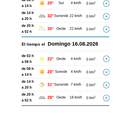
de 08 h
20°
Sur
4 km/h
2
0 l/m
a 14 h
de 14 h
32°
Suroeste
22 km/h
2
0 l/m
a 20 h
de 20 h
30°
Oeste
22 km/h
2
0 l/m
a 02 h
Domingo
16.08.2026
El tiempo el
de 02 h
22°
Oeste
4 km/h
2
0 l/m
a 08 h
de 08 h
20°
Sureste
4 km/h
2
0 l/m
a 14 h
de 14 h
31°
Suroeste
7 km/h
2
0 l/m
a 20 h
de 20 h
29°
Oeste
18 km/h
2
0 l/m
a 02 h