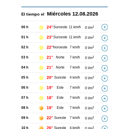
Miércoles
12.08.2026
El tiempo el
24°
00 h
Suroeste
11 km/h
2
0 l/m
23°
01 h
Suroeste
11 km/h
2
0 l/m
22°
02 h
Noroeste
7 km/h
2
0 l/m
21°
03 h
Norte
7 km/h
2
0 l/m
21°
04 h
Norte
7 km/h
2
0 l/m
20°
05 h
Sureste
4 km/h
2
0 l/m
19°
06 h
Este
7 km/h
2
0 l/m
18°
07 h
Este
7 km/h
2
0 l/m
19°
08 h
Este
7 km/h
2
0 l/m
22°
09 h
Sureste
7 km/h
2
0 l/m
26°
10 h
Sureste
4 km/h
2
0 l/m