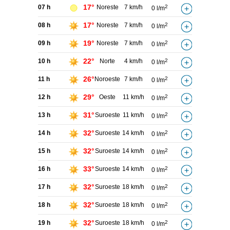
17°
07 h
Noreste
7 km/h
2
0 l/m
17°
08 h
Noreste
7 km/h
2
0 l/m
19°
09 h
Noreste
7 km/h
2
0 l/m
22°
10 h
Norte
4 km/h
2
0 l/m
26°
11 h
Noroeste
7 km/h
2
0 l/m
29°
12 h
Oeste
11 km/h
2
0 l/m
31°
13 h
Suroeste
11 km/h
2
0 l/m
32°
14 h
Suroeste
14 km/h
2
0 l/m
32°
15 h
Suroeste
14 km/h
2
0 l/m
33°
16 h
Suroeste
14 km/h
2
0 l/m
32°
17 h
Suroeste
18 km/h
2
0 l/m
32°
18 h
Suroeste
18 km/h
2
0 l/m
32°
19 h
Suroeste
18 km/h
2
0 l/m