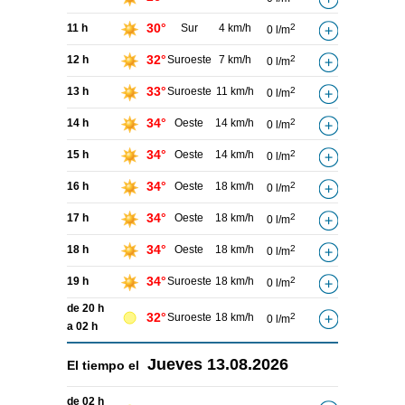
30°
11 h
Sur
4 km/h
2
0 l/m
32°
12 h
Suroeste
7 km/h
2
0 l/m
33°
13 h
Suroeste
11 km/h
2
0 l/m
34°
14 h
Oeste
14 km/h
2
0 l/m
34°
15 h
Oeste
14 km/h
2
0 l/m
34°
16 h
Oeste
18 km/h
2
0 l/m
34°
17 h
Oeste
18 km/h
2
0 l/m
34°
18 h
Oeste
18 km/h
2
0 l/m
34°
19 h
Suroeste
18 km/h
2
0 l/m
de 20 h
32°
Suroeste
18 km/h
2
0 l/m
a 02 h
Jueves
13.08.2026
El tiempo el
de 02 h