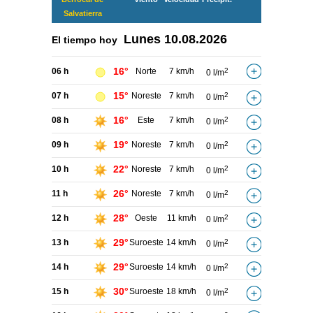
Salvatierra
Lunes
10.08.2026
El tiempo hoy
16°
06 h
Norte
7 km/h
2
0 l/m
15°
07 h
Noreste
7 km/h
2
0 l/m
16°
08 h
Este
7 km/h
2
0 l/m
19°
09 h
Noreste
7 km/h
2
0 l/m
22°
10 h
Noreste
7 km/h
2
0 l/m
26°
11 h
Noreste
7 km/h
2
0 l/m
28°
12 h
Oeste
11 km/h
2
0 l/m
29°
13 h
Suroeste
14 km/h
2
0 l/m
29°
14 h
Suroeste
14 km/h
2
0 l/m
30°
15 h
Suroeste
18 km/h
2
0 l/m