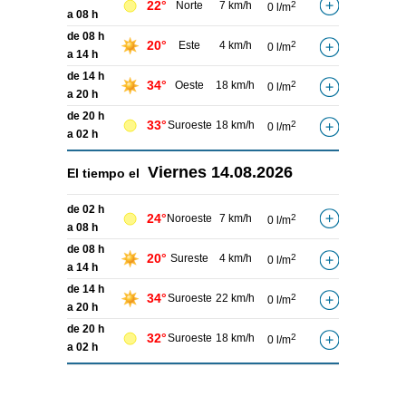
22°
Norte
7 km/h
2
0 l/m
a 08 h
de 08 h
20°
Este
4 km/h
2
0 l/m
a 14 h
de 14 h
34°
Oeste
18 km/h
2
0 l/m
a 20 h
de 20 h
33°
Suroeste
18 km/h
2
0 l/m
a 02 h
Viernes
14.08.2026
El tiempo el
de 02 h
24°
Noroeste
7 km/h
2
0 l/m
a 08 h
de 08 h
20°
Sureste
4 km/h
2
0 l/m
a 14 h
de 14 h
34°
Suroeste
22 km/h
2
0 l/m
a 20 h
de 20 h
32°
Suroeste
18 km/h
2
0 l/m
a 02 h