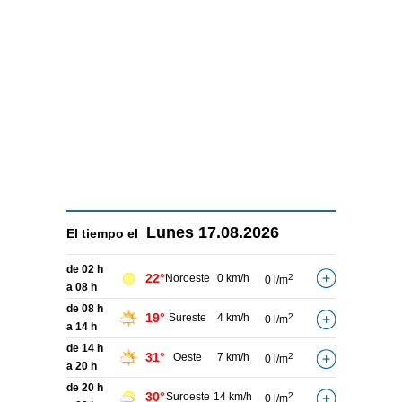
Lunes
17.08.2026
El tiempo el
de 02 h
22°
Noroeste
0 km/h
2
0 l/m
a 08 h
de 08 h
19°
Sureste
4 km/h
2
0 l/m
a 14 h
de 14 h
31°
Oeste
7 km/h
2
0 l/m
a 20 h
de 20 h
30°
Suroeste
14 km/h
2
0 l/m