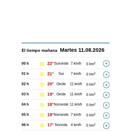
Martes
11.08.2026
El tiempo
mañana
22°
00 h
Suroeste
7 km/h
2
0 l/m
21°
01 h
Sur
7 km/h
2
0 l/m
20°
02 h
Oeste
11 km/h
2
0 l/m
19°
03 h
Oeste
11 km/h
2
0 l/m
18°
04 h
Noroeste
11 km/h
2
0 l/m
18°
05 h
Noroeste
7 km/h
2
0 l/m
17°
06 h
Noreste
4 km/h
2
0 l/m