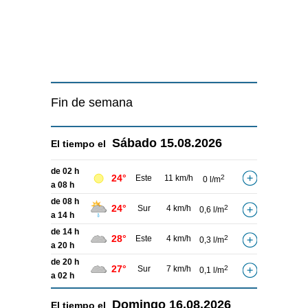
Fin de semana
Sábado
15.08.2026
El tiempo el
de 02 h
24°
Este
11 km/h
2
0 l/m
a 08 h
de 08 h
24°
Sur
4 km/h
2
0,6 l/m
a 14 h
de 14 h
28°
Este
4 km/h
2
0,3 l/m
a 20 h
de 20 h
27°
Sur
7 km/h
2
0,1 l/m
a 02 h
Domingo
16.08.2026
El tiempo el