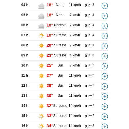
18°
04 h
Norte
11 km/h
2
0 l/m
18°
05 h
Norte
7 km/h
2
0 l/m
18°
06 h
Noreste
7 km/h
2
0 l/m
18°
07 h
Sureste
7 km/h
2
0 l/m
20°
08 h
Sureste
7 km/h
2
0 l/m
23°
09 h
Sureste
4 km/h
2
0 l/m
25°
10 h
Sur
7 km/h
2
0 l/m
27°
11 h
Sur
11 km/h
2
0 l/m
29°
12 h
Sur
11 km/h
2
0 l/m
30°
13 h
Sur
11 km/h
2
0 l/m
32°
14 h
Suroeste
14 km/h
2
0 l/m
33°
15 h
Suroeste
14 km/h
2
0 l/m
34°
16 h
Suroeste
14 km/h
2
0 l/m