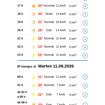
34°
17 h
Suroeste
11 km/h
2
0 l/m
33°
18 h
Oeste
14 km/h
2
0 l/m
31°
19 h
Noreste
18 km/h
2
0 l/m
29°
20 h
Este
14 km/h
2
0 l/m
26°
21 h
Noreste
11 km/h
2
0 l/m
23°
22 h
Noreste
11 km/h
2
0 l/m
22°
23 h
Noreste
11 km/h
2
0 l/m
Martes
11.08.2026
El tiempo el
21°
00 h
Noreste
11 km/h
2
0 l/m
20°
01 h
Noreste
7 km/h
2
0 l/m
de 02 h
22°
Este
7 km/h
2
0 l/m
a 08 h
de 08 h
23°
Este
7 km/h
2