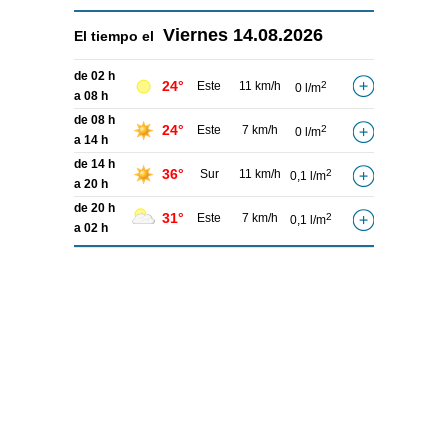
Viernes
14.08.2026
El tiempo el
de 02 h
24°
Este
11 km/h
2
0 l/m
a 08 h
de 08 h
24°
Este
7 km/h
2
0 l/m
a 14 h
de 14 h
36°
Sur
11 km/h
2
0,1 l/m
a 20 h
de 20 h
31°
Este
7 km/h
2
0,1 l/m
a 02 h