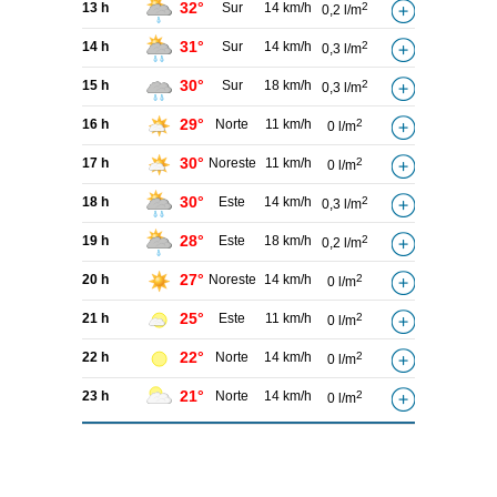
32°
13 h
Sur
14 km/h
2
0,2 l/m
31°
14 h
Sur
14 km/h
2
0,3 l/m
30°
15 h
Sur
18 km/h
2
0,3 l/m
29°
16 h
Norte
11 km/h
2
0 l/m
30°
17 h
Noreste
11 km/h
2
0 l/m
30°
18 h
Este
14 km/h
2
0,3 l/m
28°
19 h
Este
18 km/h
2
0,2 l/m
27°
20 h
Noreste
14 km/h
2
0 l/m
25°
21 h
Este
11 km/h
2
0 l/m
22°
22 h
Norte
14 km/h
2
0 l/m
21°
23 h
Norte
14 km/h
2
0 l/m