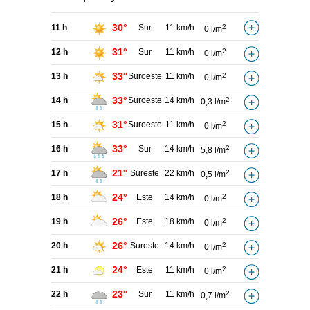
30°
11 h
Sur
11 km/h
2
0 l/m
31°
12 h
Sur
11 km/h
2
0 l/m
33°
13 h
Suroeste
11 km/h
2
0 l/m
33°
14 h
Suroeste
14 km/h
2
0,3 l/m
31°
15 h
Suroeste
11 km/h
2
0 l/m
33°
16 h
Sur
14 km/h
2
5,8 l/m
21°
17 h
Sureste
22 km/h
2
0,5 l/m
24°
18 h
Este
14 km/h
2
0 l/m
26°
19 h
Este
18 km/h
2
0 l/m
26°
20 h
Sureste
14 km/h
2
0 l/m
24°
21 h
Este
11 km/h
2
0 l/m
23°
22 h
Sur
11 km/h
2
0,7 l/m