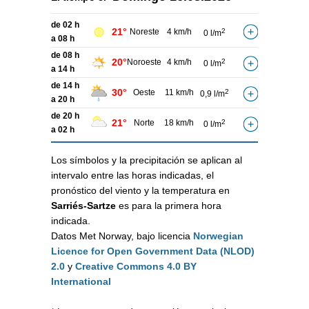
de 02 h
21°
Noreste
4 km/h
2
0 l/m
a 08 h
de 08 h
20°
Noroeste
4 km/h
2
0 l/m
a 14 h
de 14 h
30°
Oeste
11 km/h
2
0,9 l/m
a 20 h
de 20 h
21°
Norte
18 km/h
2
0 l/m
a 02 h
Los símbolos y la precipitación se aplican al
intervalo entre las horas indicadas, el
pronóstico del viento y la temperatura en
Sarriés-Sartze
es para la primera hora
indicada.
Datos Met Norway, bajo licencia
Norwegian
Licence for Open Government Data (NLOD)
2.0
y
Creative Commons 4.0 BY
International