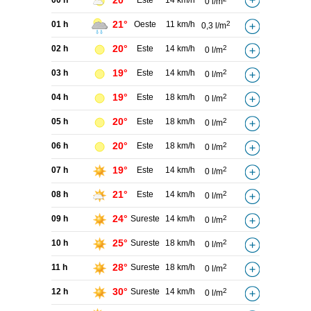
20°
00 h
Este
14 km/h
0 l/m
21°
01 h
Oeste
11 km/h
2
0,3 l/m
20°
02 h
Este
14 km/h
2
0 l/m
19°
03 h
Este
14 km/h
2
0 l/m
19°
04 h
Este
18 km/h
2
0 l/m
20°
05 h
Este
18 km/h
2
0 l/m
20°
06 h
Este
18 km/h
2
0 l/m
19°
07 h
Este
14 km/h
2
0 l/m
21°
08 h
Este
14 km/h
2
0 l/m
24°
09 h
Sureste
14 km/h
2
0 l/m
25°
10 h
Sureste
18 km/h
2
0 l/m
28°
11 h
Sureste
18 km/h
2
0 l/m
30°
12 h
Sureste
14 km/h
2
0 l/m