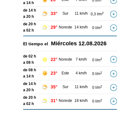
0 l/m
a 14 h
de 14 h
33°
Sur
11 km/h
2
0,3 l/m
a 20 h
de 20 h
29°
Noreste
14 km/h
2
0 l/m
a 02 h
Miércoles
12.08.2026
El tiempo el
de 02 h
22°
Noreste
7 km/h
2
0 l/m
a 08 h
de 08 h
23°
Este
4 km/h
2
0 l/m
a 14 h
de 14 h
35°
Sur
11 km/h
2
0 l/m
a 20 h
de 20 h
31°
Noreste
18 km/h
2
0 l/m
a 02 h