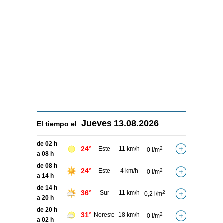
Jueves
13.08.2026
El tiempo el
de 02 h
24°
Este
11 km/h
2
0 l/m
a 08 h
de 08 h
24°
Este
4 km/h
2
0 l/m
a 14 h
de 14 h
36°
Sur
11 km/h
2
0,2 l/m
a 20 h
de 20 h
31°
Noreste
18 km/h
2
0 l/m
a 02 h