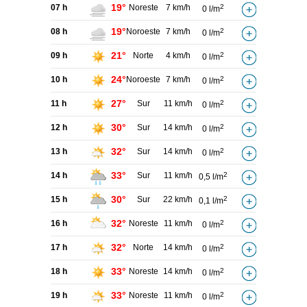
19°
07 h
Noreste
7 km/h
2
0 l/m
19°
08 h
Noroeste
7 km/h
2
0 l/m
21°
09 h
Norte
4 km/h
2
0 l/m
24°
10 h
Noroeste
7 km/h
2
0 l/m
27°
11 h
Sur
11 km/h
2
0 l/m
30°
12 h
Sur
14 km/h
2
0 l/m
32°
13 h
Sur
14 km/h
2
0 l/m
33°
14 h
Sur
11 km/h
2
0,5 l/m
30°
15 h
Sur
22 km/h
2
0,1 l/m
32°
16 h
Noreste
11 km/h
2
0 l/m
32°
17 h
Norte
14 km/h
2
0 l/m
33°
18 h
Noreste
14 km/h
2
0 l/m
33°
19 h
Noreste
11 km/h
2
0 l/m