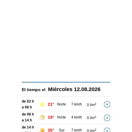
Miércoles
12.08.2026
El tiempo el
de 02 h
21°
Norte
7 km/h
2
0 l/m
a 08 h
de 08 h
19°
Norte
4 km/h
2
0 l/m
a 14 h
de 14 h
35°
Sur
7 km/h
2
0 l/m