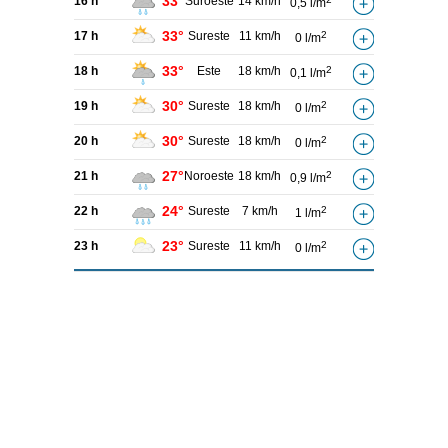
33°
16 h
Suroeste
14 km/h
0,5 l/m
33°
17 h
Sureste
11 km/h
2
0 l/m
33°
18 h
Este
18 km/h
2
0,1 l/m
30°
19 h
Sureste
18 km/h
2
0 l/m
30°
20 h
Sureste
18 km/h
2
0 l/m
27°
21 h
Noroeste
18 km/h
2
0,9 l/m
24°
22 h
Sureste
7 km/h
2
1 l/m
23°
23 h
Sureste
11 km/h
2
0 l/m