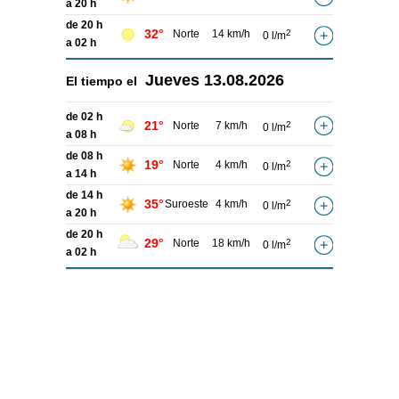
a 20 h
de 20 h
32°
Norte
14 km/h
2
0 l/m
a 02 h
Jueves
13.08.2026
El tiempo el
de 02 h
21°
Norte
7 km/h
2
0 l/m
a 08 h
de 08 h
19°
Norte
4 km/h
2
0 l/m
a 14 h
de 14 h
35°
Suroeste
4 km/h
2
0 l/m
a 20 h
de 20 h
29°
Norte
18 km/h
2
0 l/m
a 02 h