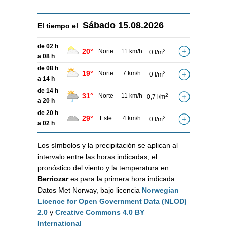
Sábado
15.08.2026
El tiempo el
de 02 h
20°
Norte
11 km/h
2
0 l/m
a 08 h
de 08 h
19°
Norte
7 km/h
2
0 l/m
a 14 h
de 14 h
31°
Norte
11 km/h
2
0,7 l/m
a 20 h
de 20 h
29°
Este
4 km/h
2
0 l/m
a 02 h
Los símbolos y la precipitación se aplican al
intervalo entre las horas indicadas, el
pronóstico del viento y la temperatura en
Berriozar
es para la primera hora indicada.
Datos Met Norway, bajo licencia
Norwegian
Licence for Open Government Data (NLOD)
2.0
y
Creative Commons 4.0 BY
International