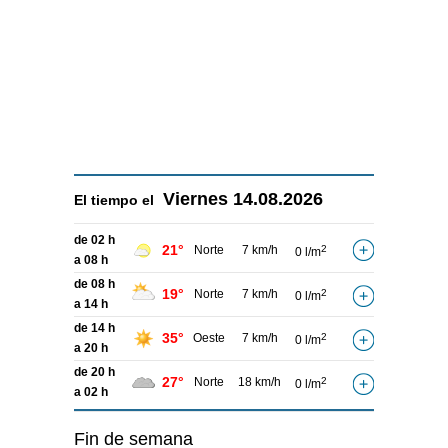
Viernes
14.08.2026
El tiempo el
de 02 h
21°
Norte
7 km/h
2
0 l/m
a 08 h
de 08 h
19°
Norte
7 km/h
2
0 l/m
a 14 h
de 14 h
35°
Oeste
7 km/h
2
0 l/m
a 20 h
de 20 h
27°
Norte
18 km/h
2
0 l/m
a 02 h
Fin de semana