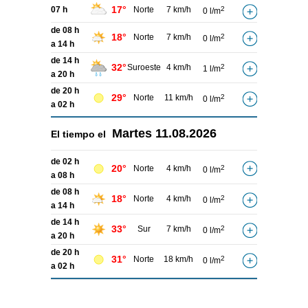
17°
07 h
Norte
7 km/h
2
0 l/m
de 08 h
18°
Norte
7 km/h
2
0 l/m
a 14 h
de 14 h
32°
Suroeste
4 km/h
2
1 l/m
a 20 h
de 20 h
29°
Norte
11 km/h
2
0 l/m
a 02 h
Martes
11.08.2026
El tiempo el
de 02 h
20°
Norte
4 km/h
2
0 l/m
a 08 h
de 08 h
18°
Norte
4 km/h
2
0 l/m
a 14 h
de 14 h
33°
Sur
7 km/h
2
0 l/m
a 20 h
de 20 h
31°
Norte
18 km/h
2
0 l/m
a 02 h