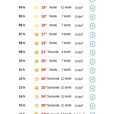
19°
04 h
Norte
11 km/h
2
0 l/m
18°
05 h
Norte
7 km/h
2
0 l/m
18°
06 h
Norte
7 km/h
2
0 l/m
17°
07 h
Norte
4 km/h
2
0 l/m
19°
08 h
Norte
7 km/h
2
0 l/m
21°
09 h
Noreste
4 km/h
2
0 l/m
25°
10 h
Norte
7 km/h
2
0 l/m
28°
11 h
Oeste
7 km/h
2
0 l/m
30°
12 h
Suroeste
11 km/h
2
0 l/m
32°
13 h
Suroeste
11 km/h
2
0 l/m
34°
14 h
Suroeste
11 km/h
2
0 l/m
35°
15 h
Suroeste
11 km/h
2
0 l/m
2