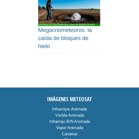
Megacriometeoros: la
caída de bloques de
hielo
IMÁGENES METEOSAT
Infrarrojos Animada
Visible Animada
Infrarrojo B/N Animada
Vapor Animada
Canarias