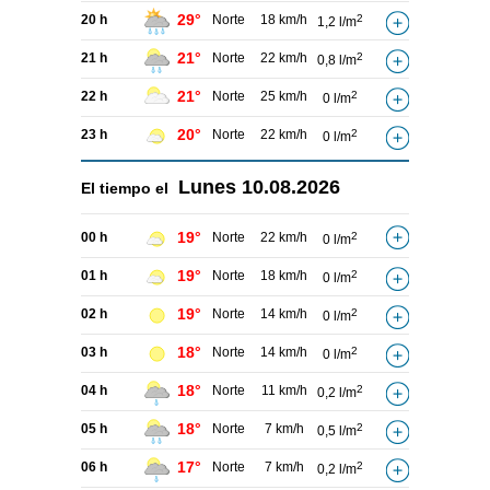
29°
20 h
Norte
18 km/h
2
1,2 l/m
21°
21 h
Norte
22 km/h
2
0,8 l/m
21°
22 h
Norte
25 km/h
2
0 l/m
20°
23 h
Norte
22 km/h
2
0 l/m
Lunes
10.08.2026
El tiempo el
19°
00 h
Norte
22 km/h
2
0 l/m
19°
01 h
Norte
18 km/h
2
0 l/m
19°
02 h
Norte
14 km/h
2
0 l/m
18°
03 h
Norte
14 km/h
2
0 l/m
18°
04 h
Norte
11 km/h
2
0,2 l/m
18°
05 h
Norte
7 km/h
2
0,5 l/m
17°
06 h
Norte
7 km/h
2
0,2 l/m