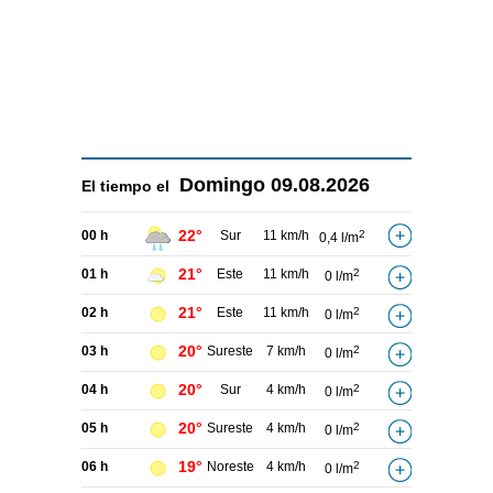
Domingo
09.08.2026
El tiempo el
22°
00 h
Sur
11 km/h
2
0,4 l/m
21°
01 h
Este
11 km/h
2
0 l/m
21°
02 h
Este
11 km/h
2
0 l/m
20°
03 h
Sureste
7 km/h
2
0 l/m
20°
04 h
Sur
4 km/h
2
0 l/m
20°
05 h
Sureste
4 km/h
2
0 l/m
19°
06 h
Noreste
4 km/h
2
0 l/m