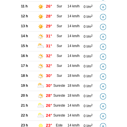
26°
11 h
Sur
14 km/h
2
0 l/m
28°
12 h
Sur
14 km/h
2
0 l/m
29°
13 h
Sur
14 km/h
2
0 l/m
31°
14 h
Sur
14 km/h
2
0 l/m
31°
15 h
Sur
14 km/h
2
0 l/m
32°
16 h
Sur
14 km/h
2
0 l/m
32°
17 h
Sur
14 km/h
2
0 l/m
30°
18 h
Sur
18 km/h
2
0 l/m
30°
19 h
Sureste
18 km/h
2
0 l/m
28°
20 h
Sureste
18 km/h
2
0 l/m
26°
21 h
Sureste
14 km/h
2
0 l/m
24°
22 h
Sureste
14 km/h
2
0 l/m
23°
23 h
Este
14 km/h
2
0 l/m