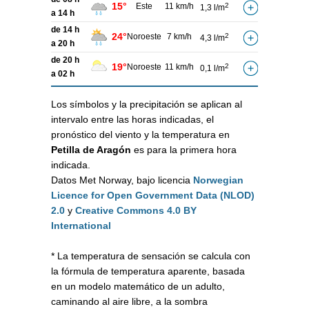
15°
Este
11 km/h
2
1,3 l/m
a 14 h
de 14 h
24°
Noroeste
7 km/h
2
4,3 l/m
a 20 h
de 20 h
19°
Noroeste
11 km/h
2
0,1 l/m
a 02 h
Los símbolos y la precipitación se aplican al
intervalo entre las horas indicadas, el
pronóstico del viento y la temperatura en
Petilla de Aragón
es para la primera hora
indicada.
Datos Met Norway, bajo licencia
Norwegian
Licence for Open Government Data (NLOD)
2.0
y
Creative Commons 4.0 BY
International
* La temperatura de sensación se calcula con
la fórmula de temperatura aparente, basada
en un modelo matemático de un adulto,
caminando al aire libre, a la sombra