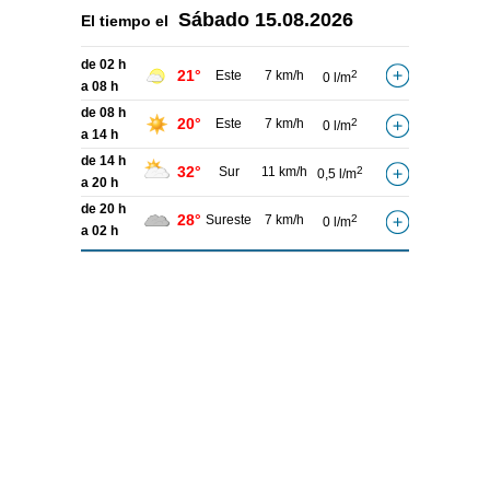
Sábado
15.08.2026
El tiempo el
de 02 h
21°
Este
7 km/h
2
0 l/m
a 08 h
de 08 h
20°
Este
7 km/h
2
0 l/m
a 14 h
de 14 h
32°
Sur
11 km/h
2
0,5 l/m
a 20 h
de 20 h
28°
Sureste
7 km/h
2
0 l/m
a 02 h