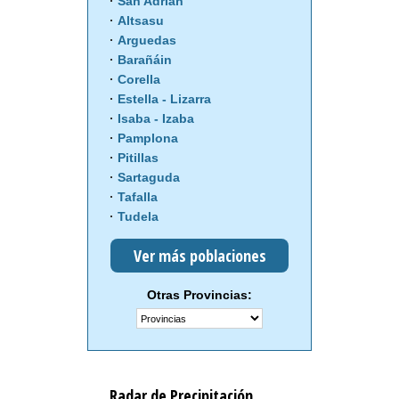
San Adrián
Altsasu
Arguedas
Barañáin
Corella
Estella - Lizarra
Isaba - Izaba
Pamplona
Pitillas
Sartaguda
Tafalla
Tudela
Ver más poblaciones
Otras Provincias:
Radar de Precipitación