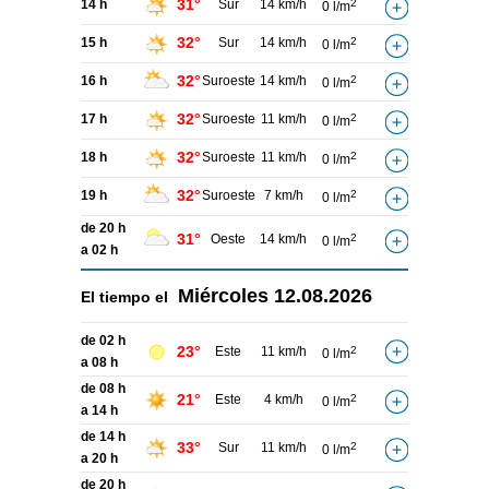
31°
14 h
Sur
14 km/h
2
0 l/m
32°
15 h
Sur
14 km/h
2
0 l/m
32°
16 h
Suroeste
14 km/h
2
0 l/m
32°
17 h
Suroeste
11 km/h
2
0 l/m
32°
18 h
Suroeste
11 km/h
2
0 l/m
32°
19 h
Suroeste
7 km/h
2
0 l/m
de 20 h
31°
Oeste
14 km/h
2
0 l/m
a 02 h
Miércoles
12.08.2026
El tiempo el
de 02 h
23°
Este
11 km/h
2
0 l/m
a 08 h
de 08 h
21°
Este
4 km/h
2
0 l/m
a 14 h
de 14 h
33°
Sur
11 km/h
2
0 l/m
a 20 h
de 20 h