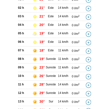
21°
02 h
Este
14 km/h
2
0 l/m
21°
03 h
Este
14 km/h
2
0 l/m
20°
04 h
Este
14 km/h
2
0 l/m
19°
05 h
Este
14 km/h
2
0 l/m
19°
06 h
Este
11 km/h
2
0 l/m
18°
07 h
Este
11 km/h
2
0 l/m
19°
08 h
Sureste
11 km/h
2
0 l/m
23°
09 h
Sureste
11 km/h
2
0 l/m
26°
10 h
Sureste
14 km/h
2
0 l/m
28°
11 h
Sureste
14 km/h
2
0 l/m
29°
12 h
Sureste
14 km/h
2
0 l/m
30°
13 h
Sur
14 km/h
2
0 l/m