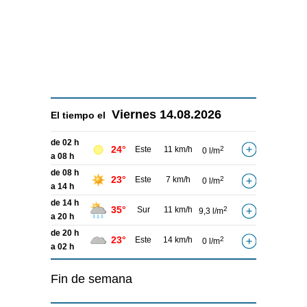
Viernes
14.08.2026
El tiempo el
de 02 h
24°
Este
11 km/h
2
0 l/m
a 08 h
de 08 h
23°
Este
7 km/h
2
0 l/m
a 14 h
de 14 h
35°
Sur
11 km/h
2
9,3 l/m
a 20 h
de 20 h
23°
Este
14 km/h
2
0 l/m
a 02 h
Fin de semana