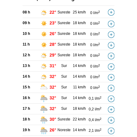
22°
08 h
Sureste
25 km/h
2
0 l/m
23°
09 h
Sureste
18 km/h
2
0 l/m
26°
10 h
Sureste
18 km/h
2
0 l/m
28°
11 h
Sureste
18 km/h
2
0 l/m
29°
12 h
Sureste
18 km/h
2
0 l/m
31°
13 h
Sur
14 km/h
2
0 l/m
32°
14 h
Sur
14 km/h
2
0 l/m
32°
15 h
Sur
11 km/h
2
0 l/m
32°
16 h
Sur
14 km/h
2
0,1 l/m
32°
17 h
Sur
18 km/h
2
0,2 l/m
30°
18 h
Sureste
22 km/h
2
0,4 l/m
26°
19 h
Noreste
14 km/h
2
2,1 l/m