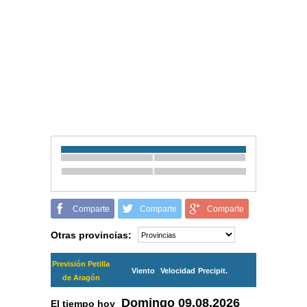
Comparte
Comparte
Comparte
Otras provincias:
Previsión Petilla
Viento
Velocidad
Precipit.
de Aragón
Domingo
09.08.2026
El tiempo hoy