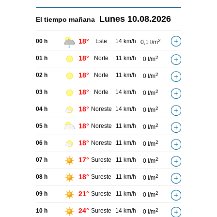
Lunes
10.08.2026
El tiempo
mañana
18°
00 h
Este
14 km/h
2
0,1 l/m
18°
01 h
Norte
11 km/h
2
0 l/m
18°
02 h
Norte
11 km/h
2
0 l/m
18°
03 h
Norte
14 km/h
2
0 l/m
18°
04 h
Noreste
14 km/h
2
0 l/m
18°
05 h
Noreste
11 km/h
2
0 l/m
18°
06 h
Noreste
11 km/h
2
0 l/m
17°
07 h
Sureste
11 km/h
2
0 l/m
18°
08 h
Sureste
11 km/h
2
0 l/m
21°
09 h
Sureste
11 km/h
2
0 l/m
24°
10 h
Sureste
14 km/h
2
0 l/m