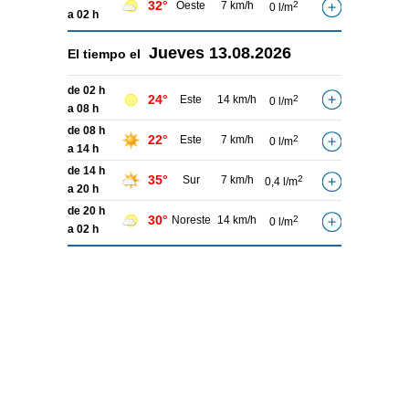
32°
Oeste
7 km/h
2
0 l/m
a 02 h
Jueves
13.08.2026
El tiempo el
de 02 h
24°
Este
14 km/h
2
0 l/m
a 08 h
de 08 h
22°
Este
7 km/h
2
0 l/m
a 14 h
de 14 h
35°
Sur
7 km/h
2
0,4 l/m
a 20 h
de 20 h
30°
Noreste
14 km/h
2
0 l/m
a 02 h