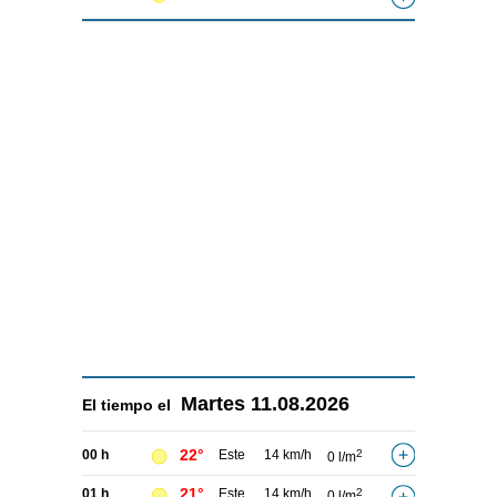
Martes
11.08.2026
El tiempo el
22°
00 h
Este
14 km/h
2
0 l/m
21°
01 h
Este
14 km/h
2
0 l/m