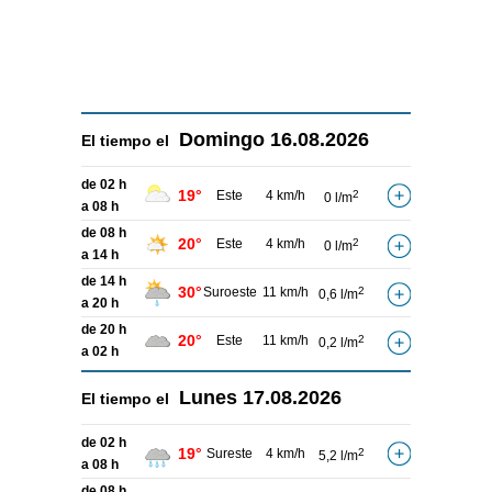
Domingo
16.08.2026
El tiempo el
de 02 h
19°
Este
4 km/h
2
0 l/m
a 08 h
de 08 h
20°
Este
4 km/h
2
0 l/m
a 14 h
de 14 h
30°
Suroeste
11 km/h
2
0,6 l/m
a 20 h
de 20 h
20°
Este
11 km/h
2
0,2 l/m
a 02 h
Lunes
17.08.2026
El tiempo el
de 02 h
19°
Sureste
4 km/h
2
5,2 l/m
a 08 h
de 08 h