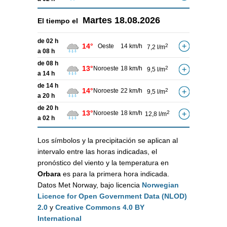
Martes
18.08.2026
El tiempo el
de 02 h
14°
Oeste
14 km/h
2
7,2 l/m
a 08 h
de 08 h
13°
Noroeste
18 km/h
2
9,5 l/m
a 14 h
de 14 h
14°
Noroeste
22 km/h
2
9,5 l/m
a 20 h
de 20 h
13°
Noroeste
18 km/h
2
12,8 l/m
a 02 h
Los símbolos y la precipitación se aplican al
intervalo entre las horas indicadas, el
pronóstico del viento y la temperatura en
Orbara
es para la primera hora indicada.
Datos Met Norway, bajo licencia
Norwegian
Licence for Open Government Data (NLOD)
2.0
y
Creative Commons 4.0 BY
International