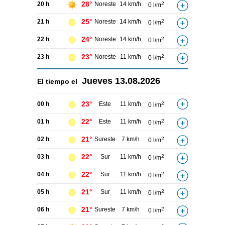
28°
20 h
Noreste
14 km/h
2
0 l/m
25°
21 h
Noreste
14 km/h
2
0 l/m
24°
22 h
Noreste
14 km/h
2
0 l/m
23°
23 h
Noreste
11 km/h
2
0 l/m
Jueves
13.08.2026
El tiempo el
23°
00 h
Este
11 km/h
2
0 l/m
22°
01 h
Este
11 km/h
2
0 l/m
21°
02 h
Sureste
7 km/h
2
0 l/m
22°
03 h
Sur
11 km/h
2
0 l/m
22°
04 h
Sur
11 km/h
2
0 l/m
21°
05 h
Sur
11 km/h
2
0 l/m
21°
06 h
Sureste
7 km/h
2
0 l/m