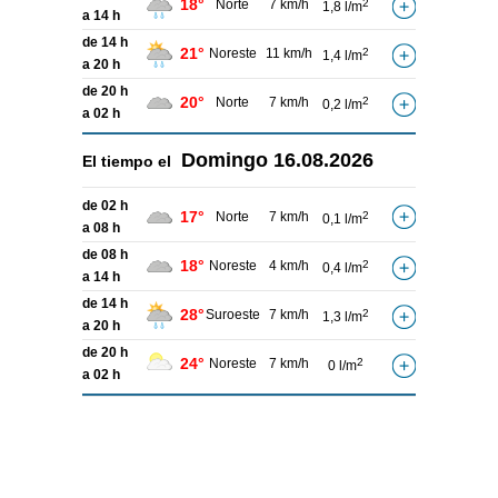
18°
Norte
7 km/h
2
1,8 l/m
a 14 h
de 14 h
21°
Noreste
11 km/h
2
1,4 l/m
a 20 h
de 20 h
20°
Norte
7 km/h
2
0,2 l/m
a 02 h
Domingo
16.08.2026
El tiempo el
de 02 h
17°
Norte
7 km/h
2
0,1 l/m
a 08 h
de 08 h
18°
Noreste
4 km/h
2
0,4 l/m
a 14 h
de 14 h
28°
Suroeste
7 km/h
2
1,3 l/m
a 20 h
de 20 h
24°
Noreste
7 km/h
2
0 l/m
a 02 h