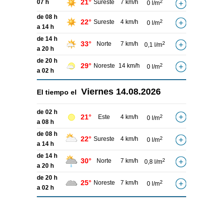
21°
07 h
Sureste
7 km/h
2
0 l/m
de 08 h
22°
Sureste
4 km/h
2
0 l/m
a 14 h
de 14 h
33°
Norte
7 km/h
2
0,1 l/m
a 20 h
de 20 h
29°
Noreste
14 km/h
2
0 l/m
a 02 h
Viernes
14.08.2026
El tiempo el
de 02 h
21°
Este
4 km/h
2
0 l/m
a 08 h
de 08 h
22°
Sureste
4 km/h
2
0 l/m
a 14 h
de 14 h
30°
Norte
7 km/h
2
0,8 l/m
a 20 h
de 20 h
25°
Noreste
7 km/h
2
0 l/m
a 02 h