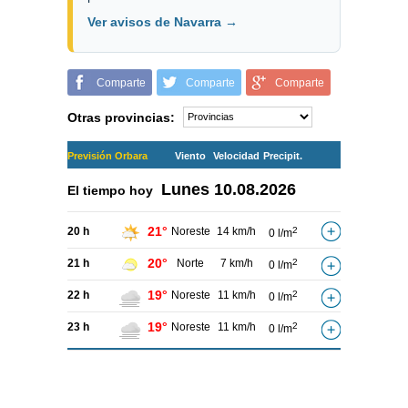
Ver avisos de Navarra →
Comparte
Comparte
Comparte
Otras provincias:
Previsión Orbara
Viento
Velocidad
Precipit.
Lunes
10.08.2026
El tiempo hoy
21°
20 h
Noreste
14 km/h
2
0 l/m
20°
21 h
Norte
7 km/h
2
0 l/m
19°
22 h
Noreste
11 km/h
2
0 l/m
19°
23 h
Noreste
11 km/h
2
0 l/m