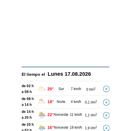
Lunes
17.08.2026
El tiempo el
de 02 h
20°
Sur
7 km/h
2
0 l/m
a 08 h
de 08 h
18°
Norte
4 km/h
2
0,1 l/m
a 14 h
de 14 h
22°
Noroeste
11 km/h
2
1,1 l/m
a 20 h
de 20 h
16°
Noroeste
18 km/h
2
1,9 l/m
a 02 h