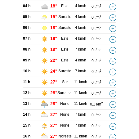
18°
04 h
Este
4 km/h
2
0 l/m
19°
05 h
Sureste
4 km/h
2
0 l/m
18°
06 h
Sureste
4 km/h
2
0 l/m
18°
07 h
Este
4 km/h
2
0 l/m
19°
08 h
Este
7 km/h
2
0 l/m
22°
09 h
Este
4 km/h
2
0 l/m
24°
10 h
Sureste
7 km/h
2
0 l/m
27°
11 h
Sur
11 km/h
2
0 l/m
28°
12 h
Suroeste
11 km/h
2
0 l/m
28°
13 h
Norte
11 km/h
2
0,1 l/m
27°
14 h
Norte
7 km/h
2
0 l/m
27°
15 h
Norte
7 km/h
2
0 l/m
27°
16 h
Noreste
11 km/h
2
0 l/m