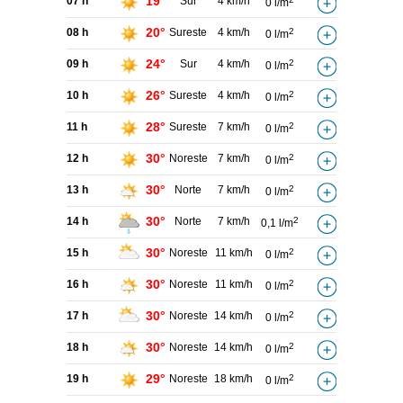
19°
07 h
Sur
4 km/h
0 l/m
20°
08 h
Sureste
4 km/h
2
0 l/m
24°
09 h
Sur
4 km/h
2
0 l/m
26°
10 h
Sureste
4 km/h
2
0 l/m
28°
11 h
Sureste
7 km/h
2
0 l/m
30°
12 h
Noreste
7 km/h
2
0 l/m
30°
13 h
Norte
7 km/h
2
0 l/m
30°
14 h
Norte
7 km/h
2
0,1 l/m
30°
15 h
Noreste
11 km/h
2
0 l/m
30°
16 h
Noreste
11 km/h
2
0 l/m
30°
17 h
Noreste
14 km/h
2
0 l/m
30°
18 h
Noreste
14 km/h
2
0 l/m
29°
19 h
Noreste
18 km/h
2
0 l/m