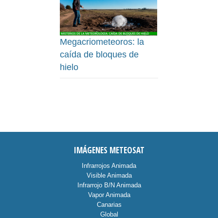
Megacriometeoros: la
caída de bloques de
hielo
IMÁGENES METEOSAT
Infrarrojos Animada
Visible Animada
Infrarrojo B/N Animada
Vapor Animada
Canarias
Global