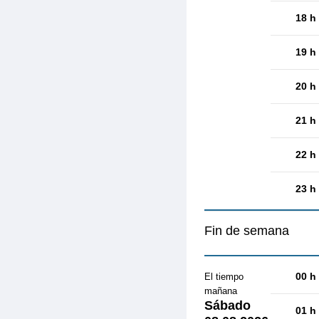
18 h
19 h
20 h
21 h
22 h
23 h
Fin de semana
00 h
El tiempo
mañana
Sábado
01 h