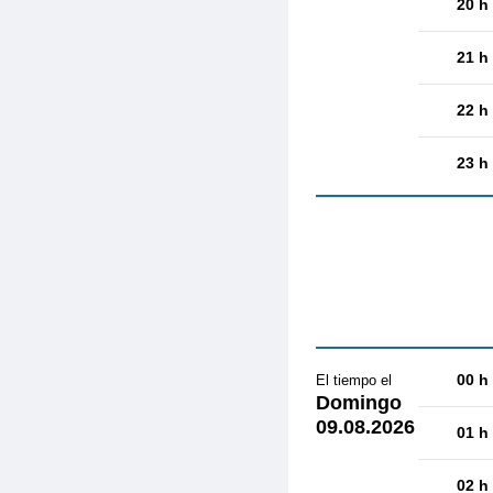
20 h
21 h
22 h
23 h
00 h
El tiempo el
Domingo
09.08.2026
01 h
02 h