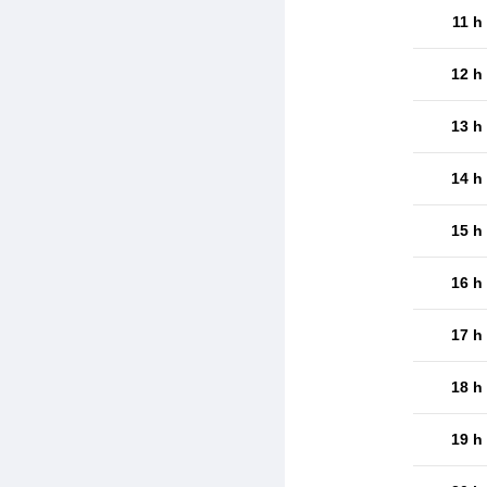
11 h
12 h
13 h
14 h
15 h
16 h
17 h
18 h
19 h