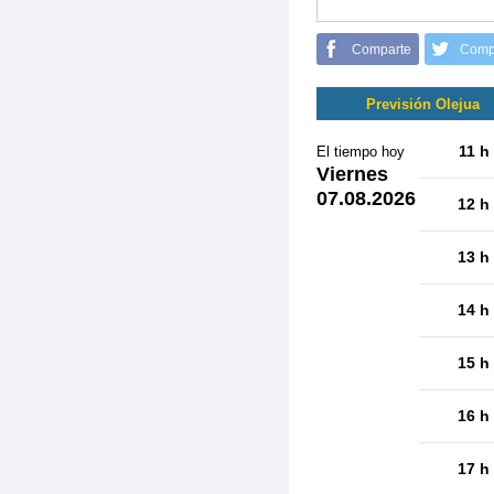
Comparte
Comp
Previsión Olejua
11 h
El tiempo hoy
Viernes
07.08.2026
12 h
13 h
14 h
15 h
16 h
17 h