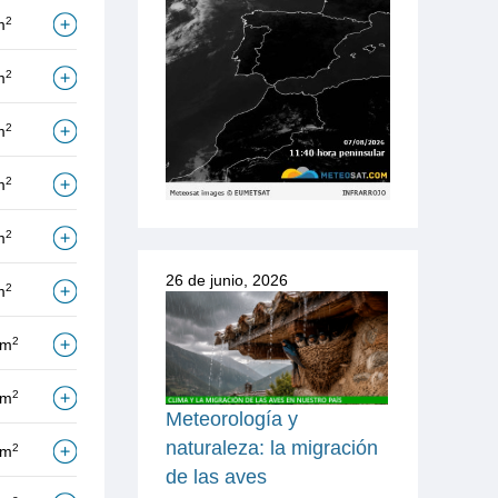
2
m
2
m
2
m
2
m
2
m
26 de junio, 2026
2
m
2
/m
2
/m
Meteorología y
naturaleza: la migración
2
/m
de las aves