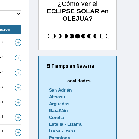
¿Cómo ver el
ECLIPSE SOLAR
en
OLEJUA?
tación
2
m
2
m
El Tiempo en Navarra
2
m
Localidades
2
m
San Adrián
Altsasu
2
m
Arguedas
Barañáin
2
Corella
m
Estella - Lizarra
Isaba - Izaba
2
m
Pamplona