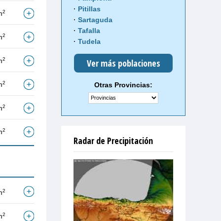
Pitillas
2
m
Sartaguda
Tafalla
2
m
Tudela
2
m
Ver más poblaciones
2
m
Otras Provincias:
2
m
2
m
Radar de Precipitación
2
m
2
m