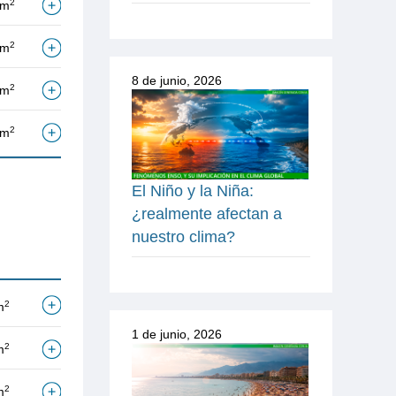
2
/m
2
/m
8 de junio, 2026
2
/m
2
/m
El Niño y la Niña:
¿realmente afectan a
nuestro clima?
2
m
1 de junio, 2026
2
m
2
m