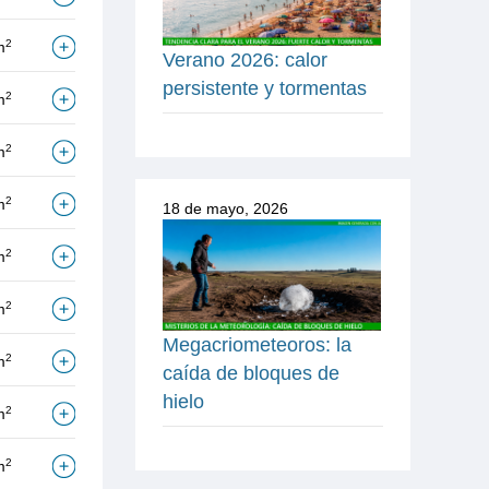
2
m
Verano 2026: calor
persistente y tormentas
2
m
2
m
2
m
18 de mayo, 2026
2
m
2
m
Megacriometeoros: la
2
m
caída de bloques de
hielo
2
m
2
m