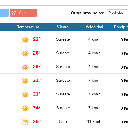
Otras provincias:
arte
Comparte
Temperatura
Viento
Velocidad
Precipi
23°
Sureste
4 km/h
0 l/
26°
Sureste
4 km/h
0 l/
29°
Sureste
4 km/h
0 l/
31°
Sureste
7 km/h
0 l/
33°
Sureste
7 km/h
0 l/
34°
Sureste
7 km/h
0 l/
35°
Este
11 km/h
0 l/