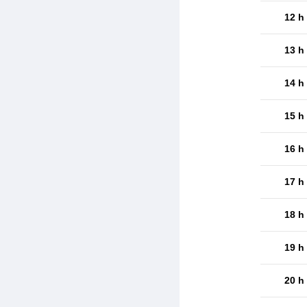
12 h
13 h
14 h
15 h
16 h
17 h
18 h
19 h
20 h