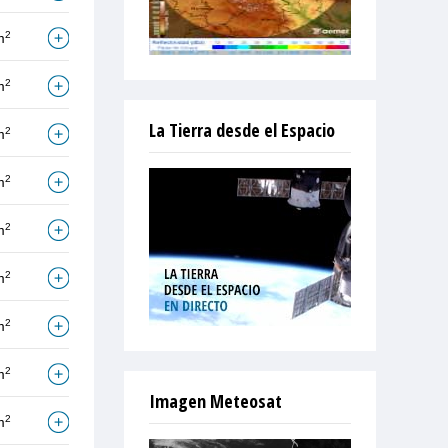
2
m
2
m
La Tierra desde el Espacio
2
m
2
m
2
m
2
m
2
m
2
m
Imagen Meteosat
2
m