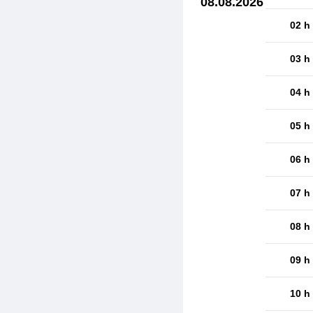
08.08.2026
02 h
03 h
04 h
05 h
06 h
07 h
08 h
09 h
10 h