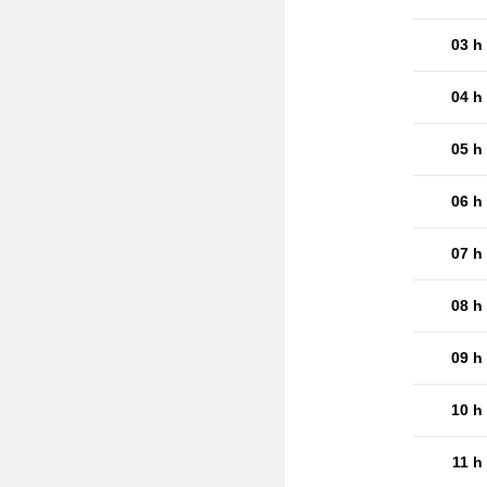
03 h
04 h
05 h
06 h
07 h
08 h
09 h
10 h
11 h