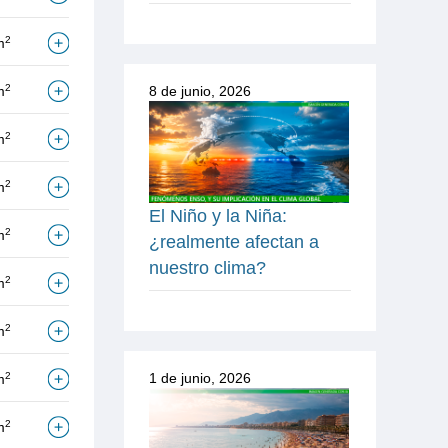
2
m
2
m
8 de junio, 2026
2
m
2
m
El Niño y la Niña:
2
m
¿realmente afectan a
nuestro clima?
2
m
2
m
2
1 de junio, 2026
m
2
m