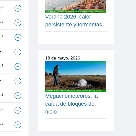
2
m
Verano 2026: calor
2
m
persistente y tormentas
2
m
2
m
18 de mayo, 2026
2
m
2
m
Megacriometeoros: la
2
m
caída de bloques de
2
m
hielo
2
m