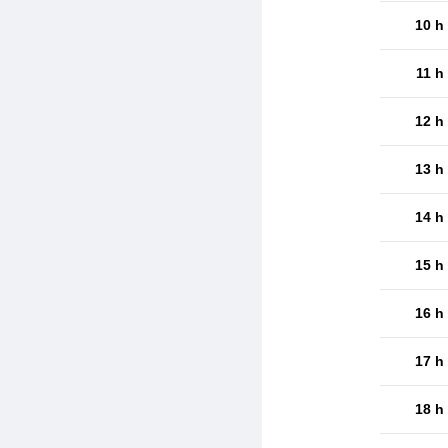
10 h
11 h
12 h
13 h
14 h
15 h
16 h
17 h
18 h