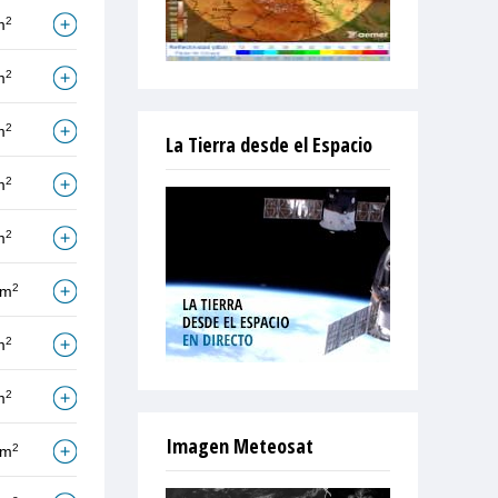
2
m
2
m
2
m
La Tierra desde el Espacio
2
m
2
m
2
/m
2
m
2
m
Imagen Meteosat
2
/m