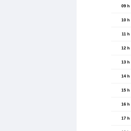
09 h
10 h
11 h
12 h
13 h
14 h
15 h
16 h
17 h