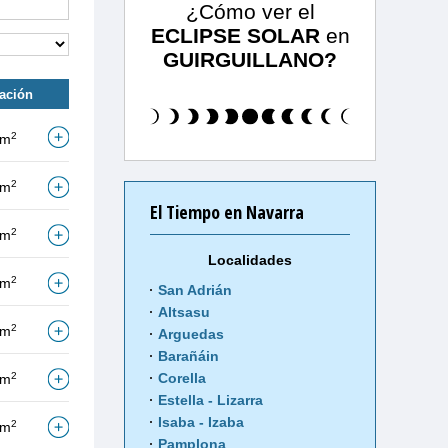
¿Cómo ver el
ECLIPSE SOLAR
en
GUIRGUILLANO?
tación
2
/m
2
/m
El Tiempo en Navarra
2
/m
Localidades
2
/m
San Adrián
Altsasu
2
/m
Arguedas
Barañáin
2
Corella
/m
Estella - Lizarra
Isaba - Izaba
2
/m
Pamplona