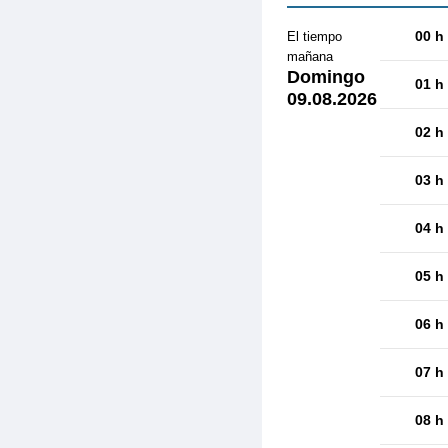
00 h
El tiempo
mañana
Domingo
01 h
09.08.2026
02 h
03 h
04 h
05 h
06 h
07 h
08 h