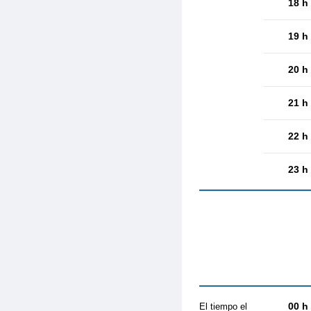
18 h
19 h
20 h
21 h
22 h
23 h
00 h
El tiempo el