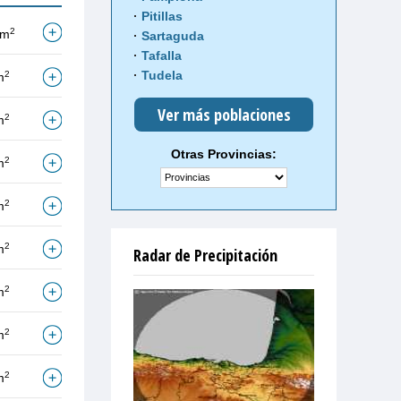
Pitillas
2
/m
Sartaguda
Tafalla
Tudela
2
m
Ver más poblaciones
2
m
Otras Provincias:
2
m
2
m
2
m
Radar de Precipitación
2
m
2
m
2
m