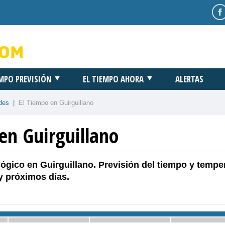
EMPO PREVISIÓN
EL TIEMPO AHORA
ALERTAS
des
|
El Tiempo en Guirguillano
en Guirguillano
ógico en Guirguillano. Previsión del tiempo y tempe
y próximos días.