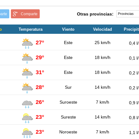
Otras provincias:
arte
Comparte
o
Temperatura
Viento
Velocidad
Precipi
27°
Este
25 km/h
0,4 l
29°
Este
18 km/h
0,1 l
31°
Este
18 km/h
0,2 l
28°
Sur
14 km/h
0,2 l
26°
Suroeste
7 km/h
0,9 l
23°
Sureste
14 km/h
0,8 l
23°
Noroeste
7 km/h
1,1 l