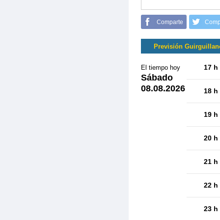
Comparte
Comp
Previsión Guirguillan
17 h
El tiempo hoy
Sábado
08.08.2026
18 h
19 h
20 h
21 h
22 h
23 h