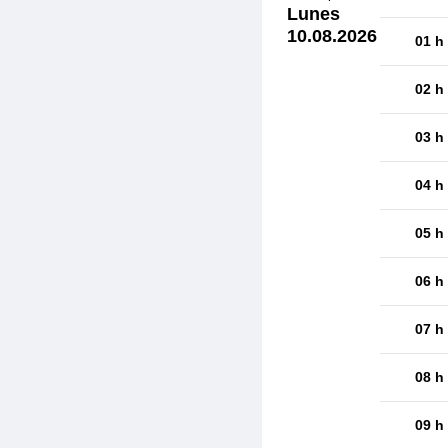
Lunes
10.08.2026
01 h
02 h
03 h
04 h
05 h
06 h
07 h
08 h
09 h