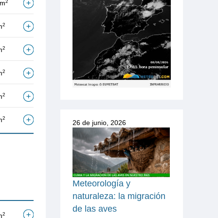
2
/m
2
m
2
m
2
m
2
m
2
m
26 de junio, 2026
Meteorología y
naturaleza: la migración
de las aves
2
m