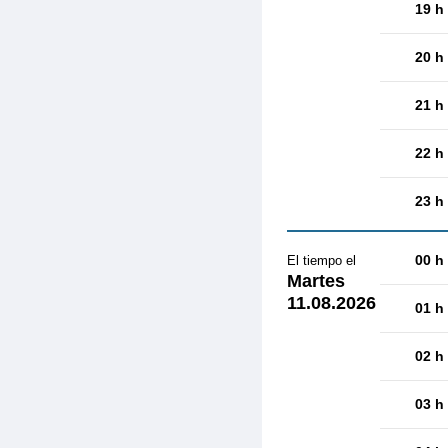
19 h
20 h
21 h
22 h
23 h
00 h
El tiempo el
Martes
11.08.2026
01 h
02 h
03 h