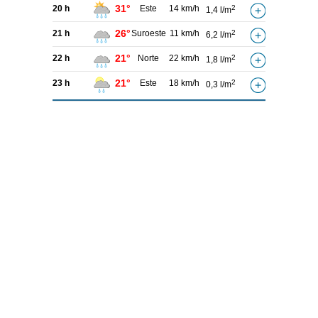
31°
20 h
Este
14 km/h
2
1,4 l/m
26°
21 h
Suroeste
11 km/h
2
6,2 l/m
21°
22 h
Norte
22 km/h
2
1,8 l/m
21°
23 h
Este
18 km/h
2
0,3 l/m