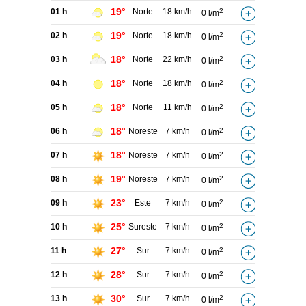
19°
01 h
Norte
18 km/h
2
0 l/m
19°
02 h
Norte
18 km/h
2
0 l/m
18°
03 h
Norte
22 km/h
2
0 l/m
18°
04 h
Norte
18 km/h
2
0 l/m
18°
05 h
Norte
11 km/h
2
0 l/m
18°
06 h
Noreste
7 km/h
2
0 l/m
18°
07 h
Noreste
7 km/h
2
0 l/m
19°
08 h
Noreste
7 km/h
2
0 l/m
23°
09 h
Este
7 km/h
2
0 l/m
25°
10 h
Sureste
7 km/h
2
0 l/m
27°
11 h
Sur
7 km/h
2
0 l/m
28°
12 h
Sur
7 km/h
2
0 l/m
30°
13 h
Sur
7 km/h
2
0 l/m