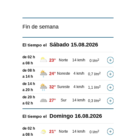
Fin de semana
Sábado
15.08.2026
El tiempo el
de 02 h
23°
Norte
14 km/h
2
0 l/m
a 08 h
de 08 h
24°
Noreste
4 km/h
2
0,7 l/m
a 14 h
de 14 h
32°
Sureste
4 km/h
2
1,1 l/m
a 20 h
de 20 h
27°
Sur
14 km/h
2
0,3 l/m
a 02 h
Domingo
16.08.2026
El tiempo el
de 02 h
21°
Norte
14 km/h
2
0 l/m
a 08 h