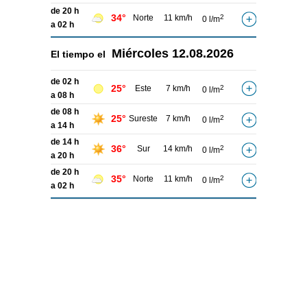
de 20 h
34°
Norte
11 km/h
2
0 l/m
a 02 h
Miércoles
12.08.2026
El tiempo el
de 02 h
25°
Este
7 km/h
2
0 l/m
a 08 h
de 08 h
25°
Sureste
7 km/h
2
0 l/m
a 14 h
de 14 h
36°
Sur
14 km/h
2
0 l/m
a 20 h
de 20 h
35°
Norte
11 km/h
2
0 l/m
a 02 h