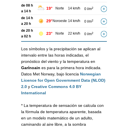
de 08 h
19°
Norte
14 km/h
2
0 l/m
a 14 h
de 14 h
29°
Noroeste
14 km/h
2
0 l/m
a 20 h
de 20 h
23°
Norte
22 km/h
2
0 l/m
a 02 h
Los símbolos y la precipitación se aplican al
intervalo entre las horas indicadas, el
pronóstico del viento y la temperatura en
Garínoain
es para la primera hora indicada.
Datos Met Norway, bajo licencia
Norwegian
Licence for Open Government Data (NLOD)
2.0
y
Creative Commons 4.0 BY
International
* La temperatura de sensación se calcula con
la fórmula de temperatura aparente, basada
en un modelo matemático de un adulto,
caminando al aire libre, a la sombra