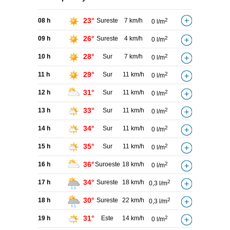
23°
08 h
Sureste
7 km/h
2
0 l/m
26°
09 h
Sureste
4 km/h
2
0 l/m
28°
10 h
Sur
7 km/h
2
0 l/m
29°
11 h
Sur
11 km/h
2
0 l/m
31°
12 h
Sur
11 km/h
2
0 l/m
33°
13 h
Sur
11 km/h
2
0 l/m
34°
14 h
Sur
11 km/h
2
0 l/m
35°
15 h
Sur
11 km/h
2
0 l/m
36°
16 h
Suroeste
18 km/h
2
0 l/m
34°
17 h
Sureste
18 km/h
2
0,3 l/m
30°
18 h
Sureste
22 km/h
2
0,3 l/m
31°
19 h
Este
14 km/h
2
0 l/m