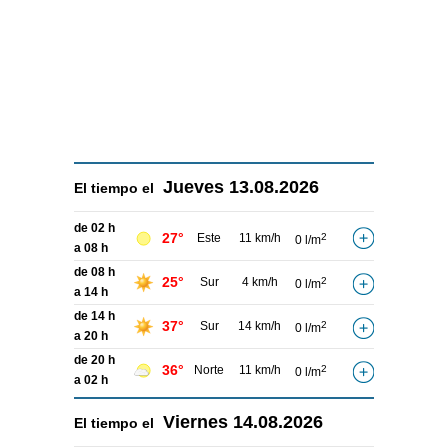
Jueves
13.08.2026
El tiempo el
de 02 h
27°
Este
11 km/h
2
0 l/m
a 08 h
de 08 h
25°
Sur
4 km/h
2
0 l/m
a 14 h
de 14 h
37°
Sur
14 km/h
2
0 l/m
a 20 h
de 20 h
36°
Norte
11 km/h
2
0 l/m
a 02 h
Viernes
14.08.2026
El tiempo el