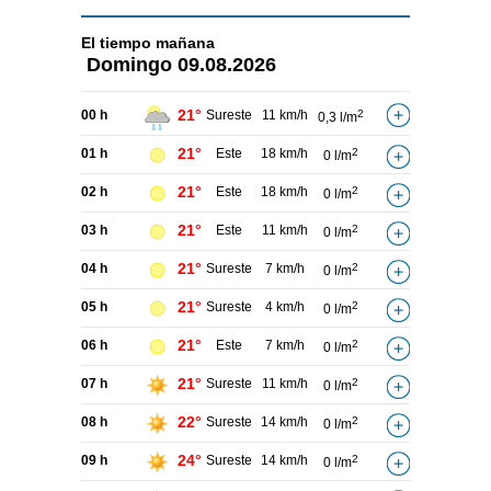
El tiempo
mañana
Domingo
09.08.2026
21°
00 h
Sureste
11 km/h
2
0,3 l/m
21°
01 h
Este
18 km/h
2
0 l/m
21°
02 h
Este
18 km/h
2
0 l/m
21°
03 h
Este
11 km/h
2
0 l/m
21°
04 h
Sureste
7 km/h
2
0 l/m
21°
05 h
Sureste
4 km/h
2
0 l/m
21°
06 h
Este
7 km/h
2
0 l/m
21°
07 h
Sureste
11 km/h
2
0 l/m
22°
08 h
Sureste
14 km/h
2
0 l/m
24°
09 h
Sureste
14 km/h
2
0 l/m