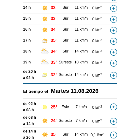
32°
14 h
Sur
11 km/h
2
0 l/m
33°
15 h
Sur
11 km/h
2
0 l/m
34°
16 h
Sur
11 km/h
2
0 l/m
35°
17 h
Sur
11 km/h
2
0 l/m
34°
18 h
Sur
14 km/h
2
0 l/m
33°
19 h
Sureste
18 km/h
2
0 l/m
de 20 h
32°
Sureste
14 km/h
2
0 l/m
a 02 h
Martes
11.08.2026
El tiempo el
de 02 h
25°
Este
7 km/h
2
0 l/m
a 08 h
de 08 h
24°
Sureste
7 km/h
2
0 l/m
a 14 h
de 14 h
35°
Sur
14 km/h
2
0,1 l/m
a 20 h