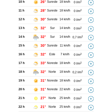
26°
10 h
Sureste
18 km/h
2
0 l/m
28°
11 h
Sureste
18 km/h
2
0 l/m
30°
12 h
Sureste
14 km/h
2
0 l/m
32°
13 h
Sur
14 km/h
2
0 l/m
32°
14 h
Sur
14 km/h
2
0,7 l/m
30°
15 h
Sureste
11 km/h
2
0 l/m
32°
16 h
Este
7 km/h
2
0 l/m
33°
17 h
Noreste
18 km/h
2
0 l/m
32°
18 h
Norte
18 km/h
2
0,2 l/m
31°
19 h
Noreste
18 km/h
2
0 l/m
31°
20 h
Noreste
22 km/h
2
0 l/m
27°
21 h
Norte
25 km/h
2
0 l/m
21°
22 h
Norte
25 km/h
2
0 l/m