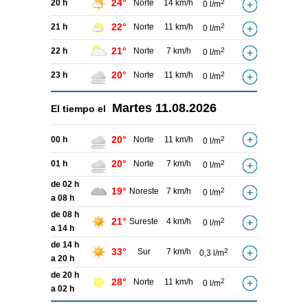
24°
20 h
Norte
14 km/h
2
0 l/m
22°
21 h
Norte
11 km/h
2
0 l/m
21°
22 h
Norte
7 km/h
2
0 l/m
20°
23 h
Norte
11 km/h
2
0 l/m
Martes
11.08.2026
El tiempo el
20°
00 h
Norte
11 km/h
2
0 l/m
20°
01 h
Norte
7 km/h
2
0 l/m
de 02 h
19°
Noreste
7 km/h
2
0 l/m
a 08 h
de 08 h
21°
Sureste
4 km/h
2
0 l/m
a 14 h
de 14 h
33°
Sur
7 km/h
2
0,3 l/m
a 20 h
de 20 h
28°
Norte
11 km/h
2
0 l/m
a 02 h