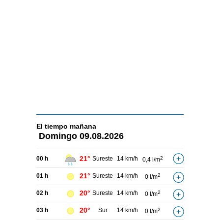
El tiempo
mañana
Domingo
09.08.2026
21°
00 h
Sureste
14 km/h
2
0,4 l/m
21°
01 h
Sureste
14 km/h
2
0 l/m
20°
02 h
Sureste
14 km/h
2
0 l/m
20°
03 h
Sur
14 km/h
2
0 l/m