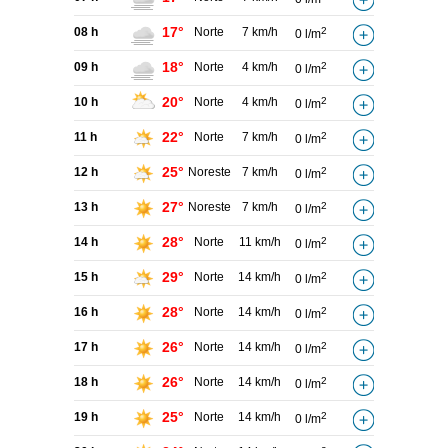
17°
08 h
Norte
7 km/h
2
0 l/m
18°
09 h
Norte
4 km/h
2
0 l/m
20°
10 h
Norte
4 km/h
2
0 l/m
22°
11 h
Norte
7 km/h
2
0 l/m
25°
12 h
Noreste
7 km/h
2
0 l/m
27°
13 h
Noreste
7 km/h
2
0 l/m
28°
14 h
Norte
11 km/h
2
0 l/m
29°
15 h
Norte
14 km/h
2
0 l/m
28°
16 h
Norte
14 km/h
2
0 l/m
26°
17 h
Norte
14 km/h
2
0 l/m
26°
18 h
Norte
14 km/h
2
0 l/m
25°
19 h
Norte
14 km/h
2
0 l/m