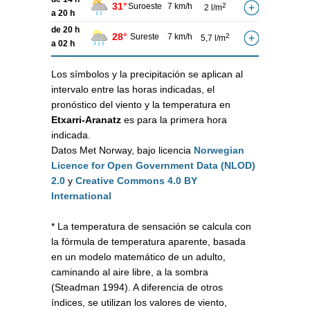
31°
Suroeste
7 km/h
2
2 l/m
a 20 h
de 20 h
28°
Sureste
7 km/h
2
5,7 l/m
a 02 h
Los símbolos y la precipitación se aplican al
intervalo entre las horas indicadas, el
pronóstico del viento y la temperatura en
Etxarri-Aranatz
es para la primera hora
indicada.
Datos Met Norway, bajo licencia
Norwegian
Licence for Open Government Data (NLOD)
2.0
y
Creative Commons 4.0 BY
International
* La temperatura de sensación se calcula con
la fórmula de temperatura aparente, basada
en un modelo matemático de un adulto,
caminando al aire libre, a la sombra
(Steadman 1994). A diferencia de otros
índices, se utilizan los valores de viento,