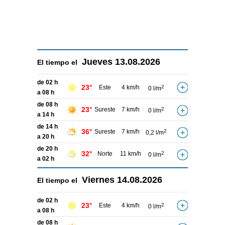
Jueves
13.08.2026
El tiempo el
de 02 h
23°
Este
4 km/h
2
0 l/m
a 08 h
de 08 h
23°
Sureste
7 km/h
2
0 l/m
a 14 h
de 14 h
36°
Sureste
7 km/h
2
0,2 l/m
a 20 h
de 20 h
32°
Norte
11 km/h
2
0 l/m
a 02 h
Viernes
14.08.2026
El tiempo el
de 02 h
23°
Este
4 km/h
2
0 l/m
a 08 h
de 08 h