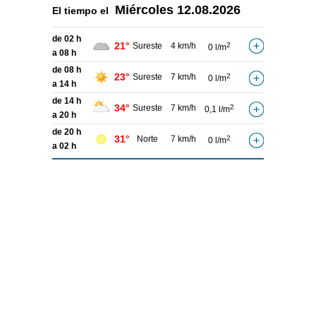
Miércoles
12.08.2026
El tiempo el
de 02 h
21°
Sureste
4 km/h
2
0 l/m
a 08 h
de 08 h
23°
Sureste
7 km/h
2
0 l/m
a 14 h
de 14 h
34°
Sureste
7 km/h
2
0,1 l/m
a 20 h
de 20 h
31°
Norte
7 km/h
2
0 l/m
a 02 h