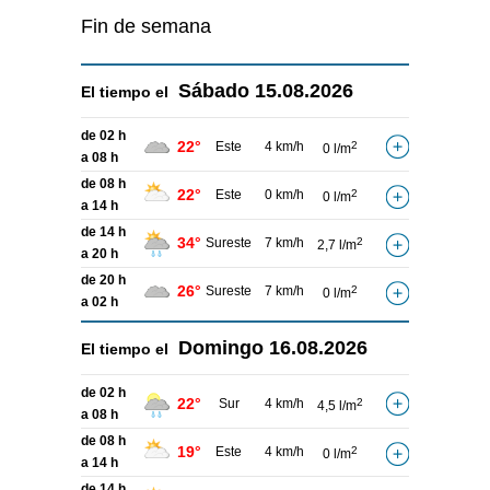
Fin de semana
Sábado
15.08.2026
El tiempo el
de 02 h
22°
Este
4 km/h
2
0 l/m
a 08 h
de 08 h
22°
Este
0 km/h
2
0 l/m
a 14 h
de 14 h
34°
Sureste
7 km/h
2
2,7 l/m
a 20 h
de 20 h
26°
Sureste
7 km/h
2
0 l/m
a 02 h
Domingo
16.08.2026
El tiempo el
de 02 h
22°
Sur
4 km/h
2
4,5 l/m
a 08 h
de 08 h
19°
Este
4 km/h
2
0 l/m
a 14 h
de 14 h