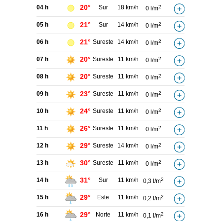
20°
04 h
Sur
18 km/h
2
0 l/m
21°
05 h
Sur
14 km/h
2
0 l/m
21°
06 h
Sureste
14 km/h
2
0 l/m
20°
07 h
Sureste
11 km/h
2
0 l/m
20°
08 h
Sureste
11 km/h
2
0 l/m
23°
09 h
Sureste
11 km/h
2
0 l/m
24°
10 h
Sureste
11 km/h
2
0 l/m
26°
11 h
Sureste
11 km/h
2
0 l/m
29°
12 h
Sureste
14 km/h
2
0 l/m
30°
13 h
Sureste
11 km/h
2
0 l/m
31°
14 h
Sur
11 km/h
2
0,3 l/m
29°
15 h
Este
11 km/h
2
0,2 l/m
29°
16 h
Norte
11 km/h
2
0,1 l/m