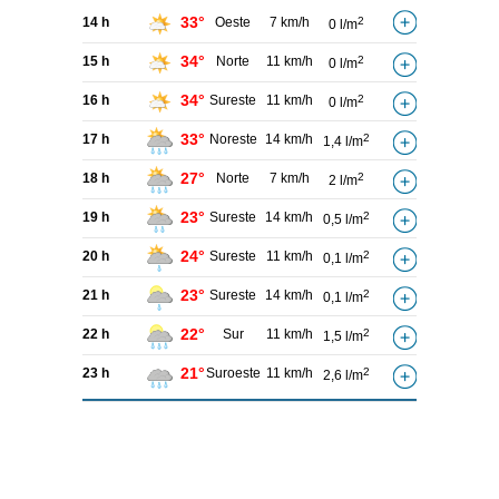
33°
14 h
Oeste
7 km/h
2
0 l/m
34°
15 h
Norte
11 km/h
2
0 l/m
34°
16 h
Sureste
11 km/h
2
0 l/m
33°
17 h
Noreste
14 km/h
2
1,4 l/m
27°
18 h
Norte
7 km/h
2
2 l/m
23°
19 h
Sureste
14 km/h
2
0,5 l/m
24°
20 h
Sureste
11 km/h
2
0,1 l/m
23°
21 h
Sureste
14 km/h
2
0,1 l/m
22°
22 h
Sur
11 km/h
2
1,5 l/m
21°
23 h
Suroeste
11 km/h
2
2,6 l/m