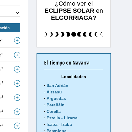
¿Cómo ver el
ECLIPSE SOLAR
en
ELGORRIAGA?
tación
2
m
2
m
El Tiempo en Navarra
2
m
Localidades
2
m
San Adrián
Altsasu
2
m
Arguedas
Barañáin
2
Corella
m
Estella - Lizarra
Isaba - Izaba
2
m
Pamplona