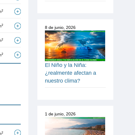
2
m
2
m
8 de junio, 2026
2
m
2
m
El Niño y la Niña:
¿realmente afectan a
nuestro clima?
1 de junio, 2026
2
m