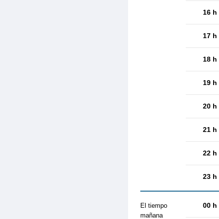
16 h
17 h
18 h
19 h
20 h
21 h
22 h
23 h
00 h
El tiempo
mañana