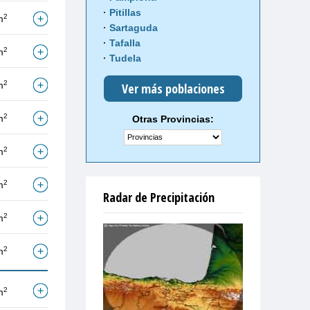
Pitillas
2
m
Sartaguda
Tafalla
2
m
Tudela
2
m
Ver más poblaciones
2
m
Otras Provincias:
2
m
2
m
Radar de Precipitación
2
m
2
m
2
m