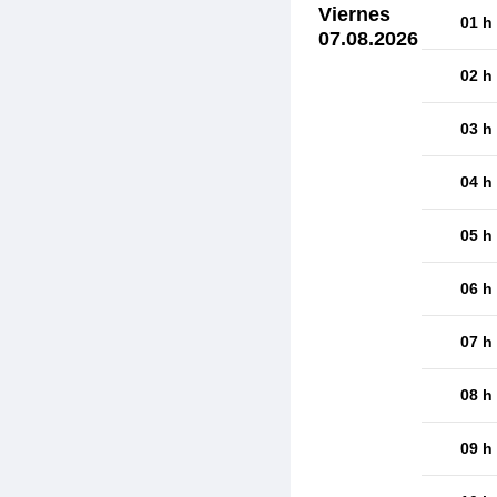
Viernes
01 h
07.08.2026
02 h
03 h
04 h
05 h
06 h
07 h
08 h
09 h