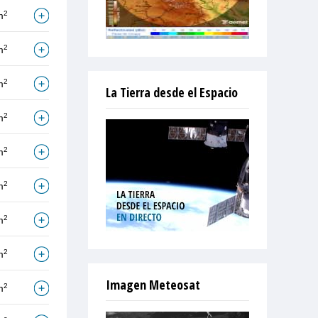
2
m
2
m
2
m
La Tierra desde el Espacio
2
m
2
m
2
m
2
m
2
m
Imagen Meteosat
2
m