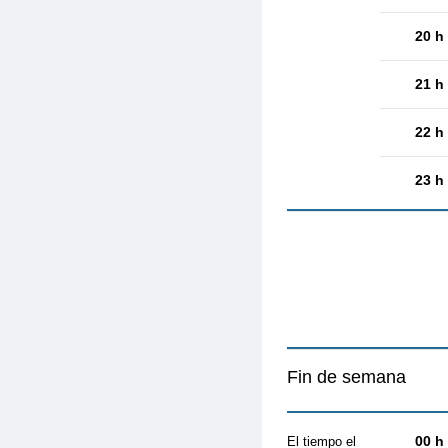
20 h
21 h
22 h
23 h
Fin de semana
00 h
El tiempo el