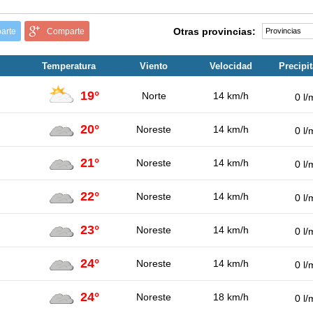
Otras provincias:
arte
Comparte
Temperatura
Viento
Velocidad
Precipi
19°
Norte
14 km/h
0 l/
20°
Noreste
14 km/h
0 l/
21°
Noreste
14 km/h
0 l/
22°
Noreste
14 km/h
0 l/
23°
Noreste
14 km/h
0 l/
24°
Noreste
14 km/h
0 l/
24°
Noreste
18 km/h
0 l/