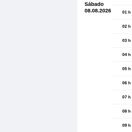
Sábado
08.08.2026
01 h
02 h
03 h
04 h
05 h
06 h
07 h
08 h
09 h