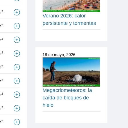
2
m
Verano 2026: calor
persistente y tormentas
2
m
2
m
2
m
18 de mayo, 2026
2
m
2
m
Megacriometeoros: la
2
m
caída de bloques de
hielo
2
m
2
m