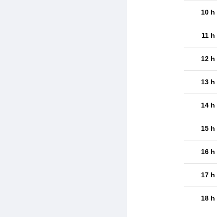
10 h
11 h
12 h
13 h
14 h
15 h
16 h
17 h
18 h