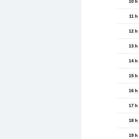
10 h
11 h
12 h
13 h
14 h
15 h
16 h
17 h
18 h
19 h