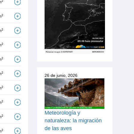
2
m
2
m
2
m
2
m
2
m
2
m
26 de junio, 2026
2
m
2
m
Meteorología y
2
m
naturaleza: la migración
de las aves
2
m