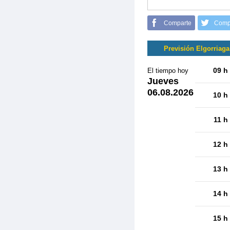
Comparte
Comp
Previsión Elgorriaga
09 h
El tiempo hoy
Jueves
06.08.2026
10 h
11 h
12 h
13 h
14 h
15 h