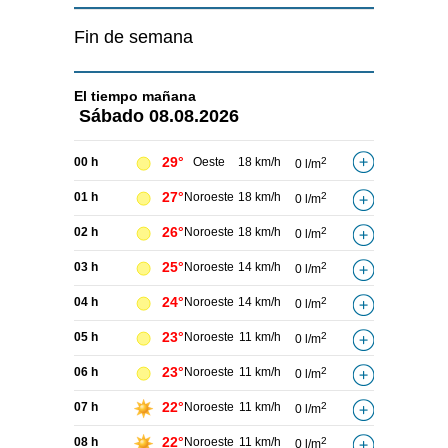
Fin de semana
El tiempo
mañana
Sábado
08.08.2026
29°
00 h
Oeste
18 km/h
2
0 l/m
27°
01 h
Noroeste
18 km/h
2
0 l/m
26°
02 h
Noroeste
18 km/h
2
0 l/m
25°
03 h
Noroeste
14 km/h
2
0 l/m
24°
04 h
Noroeste
14 km/h
2
0 l/m
23°
05 h
Noroeste
11 km/h
2
0 l/m
23°
06 h
Noroeste
11 km/h
2
0 l/m
22°
07 h
Noroeste
11 km/h
2
0 l/m
22°
08 h
Noroeste
11 km/h
2
0 l/m