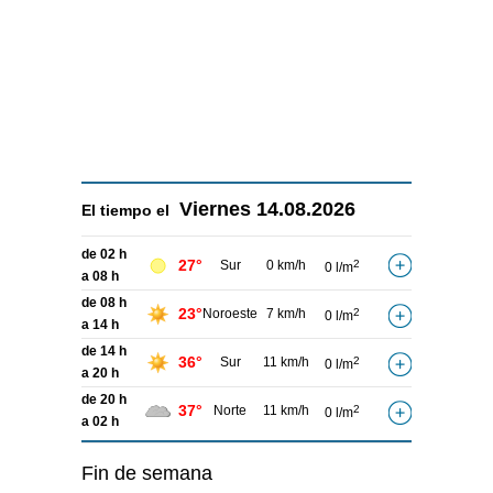
Viernes
14.08.2026
El tiempo el
de 02 h
27°
Sur
0 km/h
2
0 l/m
a 08 h
de 08 h
23°
Noroeste
7 km/h
2
0 l/m
a 14 h
de 14 h
36°
Sur
11 km/h
2
0 l/m
a 20 h
de 20 h
37°
Norte
11 km/h
2
0 l/m
a 02 h
Fin de semana