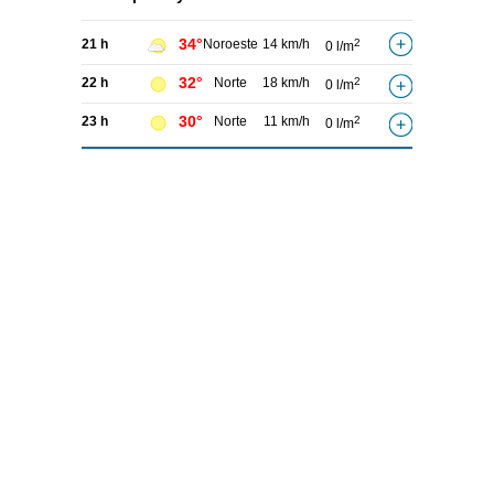
34°
21 h
Noroeste
14 km/h
2
0 l/m
32°
22 h
Norte
18 km/h
2
0 l/m
30°
23 h
Norte
11 km/h
2
0 l/m