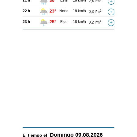
30°
21 h
Este
18 km/h
2,4 l/m
23°
22 h
Norte
18 km/h
2
0,3 l/m
25°
23 h
Este
18 km/h
2
0,2 l/m
Domingo
09.08.2026
El tiempo el