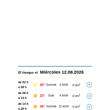
Miércoles
12.08.2026
El tiempo el
de 02 h
26°
Sureste
4 km/h
2
0 l/m
a 08 h
de 08 h
23°
Este
4 km/h
2
0 l/m
a 14 h
de 14 h
36°
Sureste
11 km/h
2
0 l/m
a 20 h