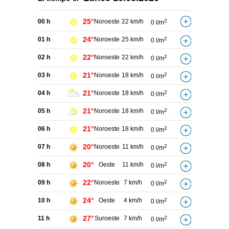
25°
00 h
Noroeste
22 km/h
2
0 l/m
24°
01 h
Noroeste
25 km/h
2
0 l/m
22°
02 h
Noroeste
22 km/h
2
0 l/m
21°
03 h
Noroeste
18 km/h
2
0 l/m
21°
04 h
Noroeste
18 km/h
2
0 l/m
21°
05 h
Noroeste
18 km/h
2
0 l/m
21°
06 h
Noroeste
18 km/h
2
0 l/m
20°
07 h
Noroeste
11 km/h
2
0 l/m
20°
08 h
Oeste
11 km/h
2
0 l/m
22°
09 h
Noroeste
7 km/h
2
0 l/m
24°
10 h
Oeste
4 km/h
2
0 l/m
27°
11 h
Suroeste
7 km/h
2
0 l/m