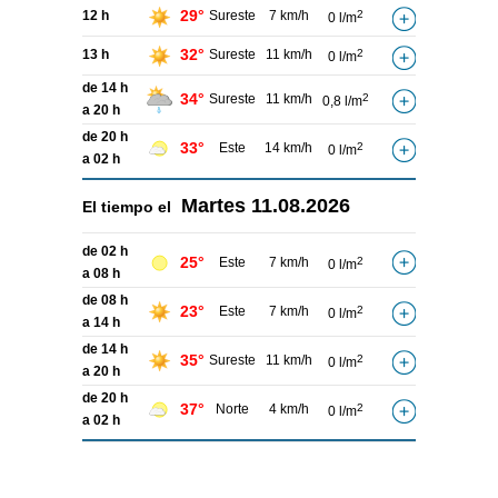
29°
12 h
Sureste
7 km/h
2
0 l/m
32°
13 h
Sureste
11 km/h
2
0 l/m
de 14 h
34°
Sureste
11 km/h
2
0,8 l/m
a 20 h
de 20 h
33°
Este
14 km/h
2
0 l/m
a 02 h
Martes
11.08.2026
El tiempo el
de 02 h
25°
Este
7 km/h
2
0 l/m
a 08 h
de 08 h
23°
Este
7 km/h
2
0 l/m
a 14 h
de 14 h
35°
Sureste
11 km/h
2
0 l/m
a 20 h
de 20 h
37°
Norte
4 km/h
2
0 l/m
a 02 h