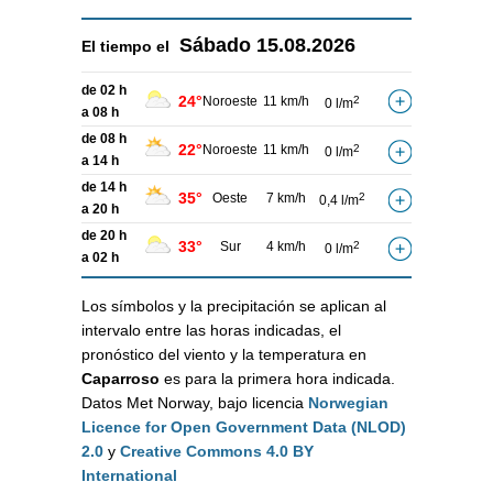
Sábado
15.08.2026
El tiempo el
de 02 h
24°
Noroeste
11 km/h
2
0 l/m
a 08 h
de 08 h
22°
Noroeste
11 km/h
2
0 l/m
a 14 h
de 14 h
35°
Oeste
7 km/h
2
0,4 l/m
a 20 h
de 20 h
33°
Sur
4 km/h
2
0 l/m
a 02 h
Los símbolos y la precipitación se aplican al
intervalo entre las horas indicadas, el
pronóstico del viento y la temperatura en
Caparroso
es para la primera hora indicada.
Datos Met Norway, bajo licencia
Norwegian
Licence for Open Government Data (NLOD)
2.0
y
Creative Commons 4.0 BY
International