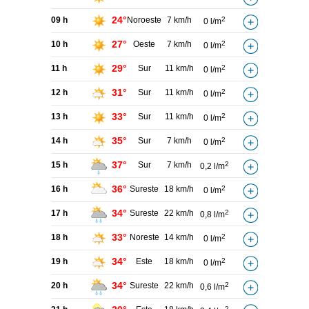
24°
09 h
Noroeste
7 km/h
2
0 l/m
27°
10 h
Oeste
7 km/h
2
0 l/m
29°
11 h
Sur
11 km/h
2
0 l/m
31°
12 h
Sur
11 km/h
2
0 l/m
33°
13 h
Sur
11 km/h
2
0 l/m
35°
14 h
Sur
7 km/h
2
0 l/m
37°
15 h
Sur
7 km/h
2
0,2 l/m
36°
16 h
Sureste
18 km/h
2
0 l/m
34°
17 h
Sureste
22 km/h
2
0,8 l/m
33°
18 h
Noreste
14 km/h
2
0 l/m
34°
19 h
Este
18 km/h
2
0 l/m
34°
20 h
Sureste
22 km/h
2
0,6 l/m
2