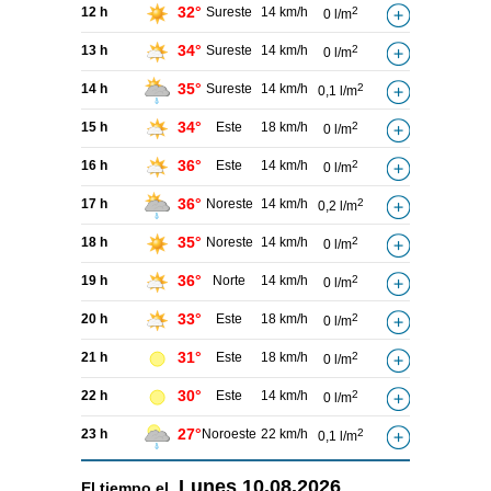
32°
12 h
Sureste
14 km/h
2
0 l/m
34°
13 h
Sureste
14 km/h
2
0 l/m
35°
14 h
Sureste
14 km/h
2
0,1 l/m
34°
15 h
Este
18 km/h
2
0 l/m
36°
16 h
Este
14 km/h
2
0 l/m
36°
17 h
Noreste
14 km/h
2
0,2 l/m
35°
18 h
Noreste
14 km/h
2
0 l/m
36°
19 h
Norte
14 km/h
2
0 l/m
33°
20 h
Este
18 km/h
2
0 l/m
31°
21 h
Este
18 km/h
2
0 l/m
30°
22 h
Este
14 km/h
2
0 l/m
27°
23 h
Noroeste
22 km/h
2
0,1 l/m
Lunes
10.08.2026
El tiempo el