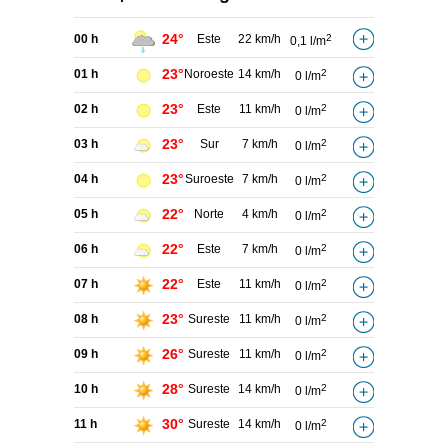
24°
00 h
Este
22 km/h
2
0,1 l/m
23°
01 h
Noroeste
14 km/h
2
0 l/m
23°
02 h
Este
11 km/h
2
0 l/m
23°
03 h
Sur
7 km/h
2
0 l/m
23°
04 h
Suroeste
7 km/h
2
0 l/m
22°
05 h
Norte
4 km/h
2
0 l/m
22°
06 h
Este
7 km/h
2
0 l/m
22°
07 h
Este
11 km/h
2
0 l/m
23°
08 h
Sureste
11 km/h
2
0 l/m
26°
09 h
Sureste
11 km/h
2
0 l/m
28°
10 h
Sureste
14 km/h
2
0 l/m
30°
11 h
Sureste
14 km/h
2
0 l/m