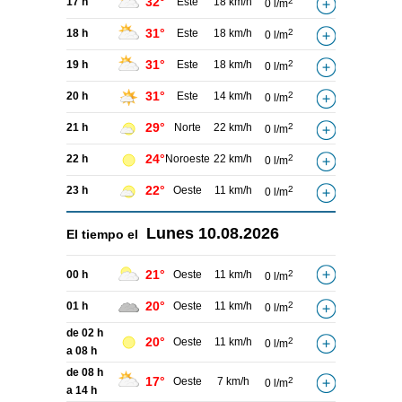
32°
17 h
Este
18 km/h
2
0 l/m
31°
18 h
Este
18 km/h
2
0 l/m
31°
19 h
Este
18 km/h
2
0 l/m
31°
20 h
Este
14 km/h
2
0 l/m
29°
21 h
Norte
22 km/h
2
0 l/m
24°
22 h
Noroeste
22 km/h
2
0 l/m
22°
23 h
Oeste
11 km/h
2
0 l/m
Lunes
10.08.2026
El tiempo el
21°
00 h
Oeste
11 km/h
2
0 l/m
20°
01 h
Oeste
11 km/h
2
0 l/m
de 02 h
20°
Oeste
11 km/h
2
0 l/m
a 08 h
de 08 h
17°
Oeste
7 km/h
2
0 l/m
a 14 h