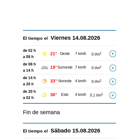
Viernes
14.08.2026
El tiempo el
de 02 h
21°
Oeste
7 km/h
2
0 l/m
a 08 h
de 08 h
19°
Suroeste
7 km/h
2
0 l/m
a 14 h
de 14 h
33°
Noreste
4 km/h
2
0 l/m
a 20 h
de 20 h
36°
Este
4 km/h
2
0,1 l/m
a 02 h
Fin de semana
Sábado
15.08.2026
El tiempo el