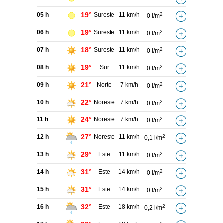
19°
05 h
Sureste
11 km/h
2
0 l/m
19°
06 h
Sureste
11 km/h
2
0 l/m
18°
07 h
Sureste
11 km/h
2
0 l/m
19°
08 h
Sur
11 km/h
2
0 l/m
21°
09 h
Norte
7 km/h
2
0 l/m
22°
10 h
Noreste
7 km/h
2
0 l/m
24°
11 h
Noreste
7 km/h
2
0 l/m
27°
12 h
Noreste
11 km/h
2
0,1 l/m
29°
13 h
Este
11 km/h
2
0 l/m
31°
14 h
Este
14 km/h
2
0 l/m
31°
15 h
Este
14 km/h
2
0 l/m
32°
16 h
Este
18 km/h
2
0,2 l/m