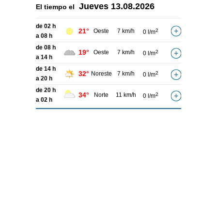
Jueves
13.08.2026
El tiempo el
de 02 h
21°
Oeste
7 km/h
2
0 l/m
a 08 h
de 08 h
19°
Oeste
7 km/h
2
0 l/m
a 14 h
de 14 h
32°
Noreste
7 km/h
2
0 l/m
a 20 h
de 20 h
34°
Norte
11 km/h
2
0 l/m
a 02 h