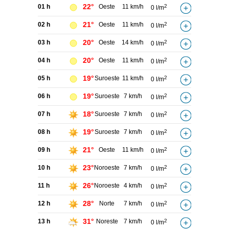
22°
01 h
Oeste
11 km/h
2
0 l/m
21°
02 h
Oeste
11 km/h
2
0 l/m
20°
03 h
Oeste
14 km/h
2
0 l/m
20°
04 h
Oeste
11 km/h
2
0 l/m
19°
05 h
Suroeste
11 km/h
2
0 l/m
19°
06 h
Suroeste
7 km/h
2
0 l/m
18°
07 h
Suroeste
7 km/h
2
0 l/m
19°
08 h
Suroeste
7 km/h
2
0 l/m
21°
09 h
Oeste
11 km/h
2
0 l/m
23°
10 h
Noroeste
7 km/h
2
0 l/m
26°
11 h
Noroeste
4 km/h
2
0 l/m
28°
12 h
Norte
7 km/h
2
0 l/m
31°
13 h
Noreste
7 km/h
2
0 l/m