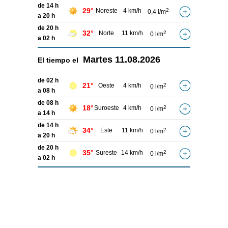
de 14 h
29°
Noreste
4 km/h
2
0,4 l/m
a 20 h
de 20 h
32°
Norte
11 km/h
2
0 l/m
a 02 h
Martes
11.08.2026
El tiempo el
de 02 h
21°
Oeste
4 km/h
2
0 l/m
a 08 h
de 08 h
18°
Suroeste
4 km/h
2
0 l/m
a 14 h
de 14 h
34°
Este
11 km/h
2
0 l/m
a 20 h
de 20 h
35°
Sureste
14 km/h
2
0 l/m
a 02 h