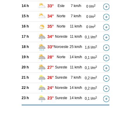
33°
14 h
Este
7 km/h
2
0 l/m
34°
15 h
Norte
7 km/h
2
0 l/m
35°
16 h
Norte
11 km/h
2
0 l/m
34°
17 h
Noreste
11 km/h
2
0,1 l/m
33°
18 h
Noroeste
25 km/h
2
1,6 l/m
28°
19 h
Norte
14 km/h
2
0,1 l/m
27°
20 h
Sureste
11 km/h
2
0,1 l/m
26°
21 h
Sureste
7 km/h
2
0,2 l/m
24°
22 h
Noreste
14 km/h
2
0,2 l/m
23°
23 h
Sureste
14 km/h
2
0,1 l/m