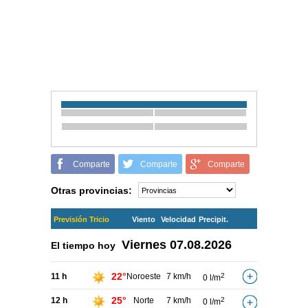
Comparte
Comparte
Comparte
Otras provincias:
Previsión Tricio
Viento
Velocidad
Precipit.
Viernes
07.08.2026
El tiempo hoy
22°
11 h
Noroeste
7 km/h
2
0 l/m
25°
12 h
Norte
7 km/h
2
0 l/m