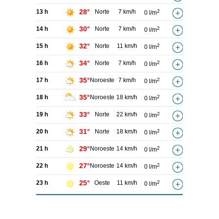
28°
13 h
Norte
7 km/h
2
0 l/m
30°
14 h
Norte
7 km/h
2
0 l/m
32°
15 h
Norte
11 km/h
2
0 l/m
34°
16 h
Norte
7 km/h
2
0 l/m
35°
17 h
Noroeste
7 km/h
2
0 l/m
35°
18 h
Noroeste
18 km/h
2
0 l/m
33°
19 h
Norte
22 km/h
2
0 l/m
31°
20 h
Norte
18 km/h
2
0 l/m
29°
21 h
Noroeste
14 km/h
2
0 l/m
27°
22 h
Noroeste
14 km/h
2
0 l/m
25°
23 h
Oeste
11 km/h
2
0 l/m