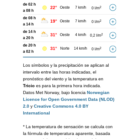
de 02 h
22°
Oeste
7 km/h
2
0 l/m
a 08 h
de 08 h
19°
Oeste
7 km/h
2
0 l/m
a 14 h
de 14 h
31°
Oeste
4 km/h
2
0,2 l/m
a 20 h
de 20 h
31°
Norte
14 km/h
2
0 l/m
a 02 h
Los símbolos y la precipitación se aplican al
intervalo entre las horas indicadas, el
pronóstico del viento y la temperatura en
Tricio
es para la primera hora indicada.
Datos Met Norway, bajo licencia
Norwegian
Licence for Open Government Data (NLOD)
2.0
y
Creative Commons 4.0 BY
International
* La temperatura de sensación se calcula con
la fórmula de temperatura aparente, basada