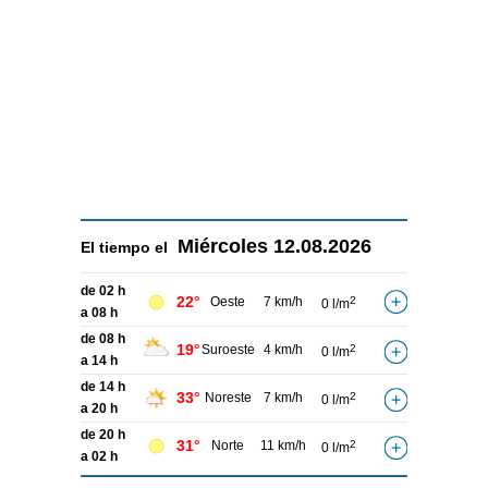
Miércoles
12.08.2026
El tiempo el
de 02 h
22°
Oeste
7 km/h
2
0 l/m
a 08 h
de 08 h
19°
Suroeste
4 km/h
2
0 l/m
a 14 h
de 14 h
33°
Noreste
7 km/h
2
0 l/m
a 20 h
de 20 h
31°
Norte
11 km/h
2
0 l/m
a 02 h