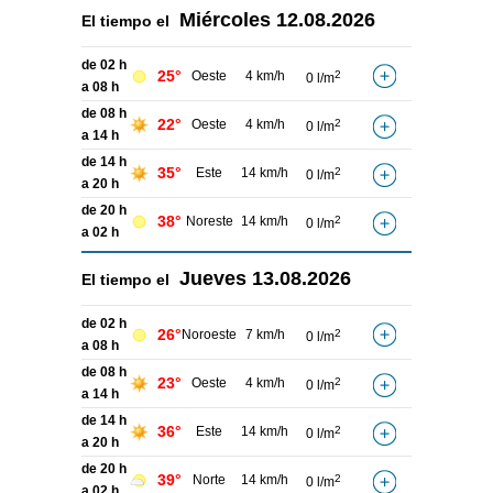
Miércoles
12.08.2026
El tiempo el
de 02 h
25°
Oeste
4 km/h
2
0 l/m
a 08 h
de 08 h
22°
Oeste
4 km/h
2
0 l/m
a 14 h
de 14 h
35°
Este
14 km/h
2
0 l/m
a 20 h
de 20 h
38°
Noreste
14 km/h
2
0 l/m
a 02 h
Jueves
13.08.2026
El tiempo el
de 02 h
26°
Noroeste
7 km/h
2
0 l/m
a 08 h
de 08 h
23°
Oeste
4 km/h
2
0 l/m
a 14 h
de 14 h
36°
Este
14 km/h
2
0 l/m
a 20 h
de 20 h
39°
Norte
14 km/h
2
0 l/m
a 02 h