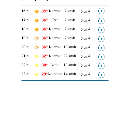
35°
16 h
Noreste
7 km/h
2
0 l/m
36°
17 h
Este
7 km/h
2
0 l/m
36°
18 h
Noreste
7 km/h
2
0 l/m
36°
19 h
Noreste
7 km/h
2
0 l/m
36°
20 h
Noreste
18 km/h
2
0 l/m
32°
21 h
Noreste
22 km/h
2
0 l/m
30°
22 h
Norte
18 km/h
2
0 l/m
29°
23 h
Noroeste
14 km/h
2
0 l/m