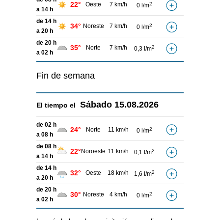
22°
Oeste
7 km/h
2
0 l/m
a 14 h
de 14 h
34°
Noreste
7 km/h
2
0 l/m
a 20 h
de 20 h
35°
Norte
7 km/h
2
0,3 l/m
a 02 h
Fin de semana
Sábado
15.08.2026
El tiempo el
de 02 h
24°
Norte
11 km/h
2
0 l/m
a 08 h
de 08 h
22°
Noroeste
11 km/h
2
0,1 l/m
a 14 h
de 14 h
32°
Oeste
18 km/h
2
1,6 l/m
a 20 h
de 20 h
30°
Noreste
4 km/h
2
0 l/m
a 02 h