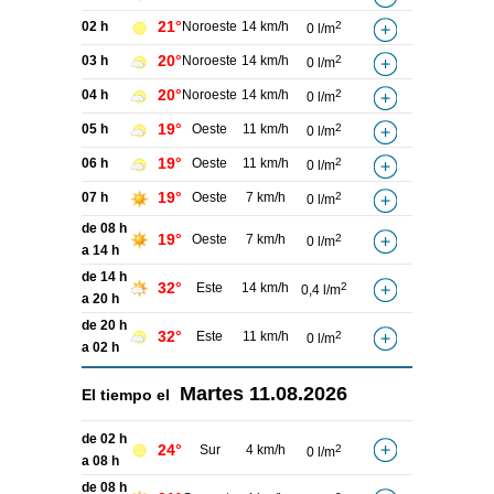
21°
02 h
Noroeste
14 km/h
2
0 l/m
20°
03 h
Noroeste
14 km/h
2
0 l/m
20°
04 h
Noroeste
14 km/h
2
0 l/m
19°
05 h
Oeste
11 km/h
2
0 l/m
19°
06 h
Oeste
11 km/h
2
0 l/m
19°
07 h
Oeste
7 km/h
2
0 l/m
de 08 h
19°
Oeste
7 km/h
2
0 l/m
a 14 h
de 14 h
32°
Este
14 km/h
2
0,4 l/m
a 20 h
de 20 h
32°
Este
11 km/h
2
0 l/m
a 02 h
Martes
11.08.2026
El tiempo el
de 02 h
24°
Sur
4 km/h
2
0 l/m
a 08 h
de 08 h