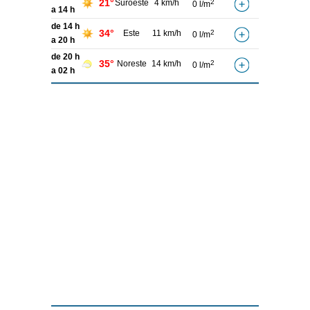
21°
Suroeste
4 km/h
2
0 l/m
a 14 h
de 14 h
34°
Este
11 km/h
2
0 l/m
a 20 h
de 20 h
35°
Noreste
14 km/h
2
0 l/m
a 02 h