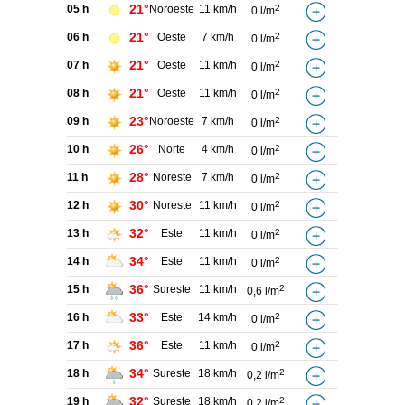
21°
05 h
Noroeste
11 km/h
2
0 l/m
21°
06 h
Oeste
7 km/h
2
0 l/m
21°
07 h
Oeste
11 km/h
2
0 l/m
21°
08 h
Oeste
11 km/h
2
0 l/m
23°
09 h
Noroeste
7 km/h
2
0 l/m
26°
10 h
Norte
4 km/h
2
0 l/m
28°
11 h
Noreste
7 km/h
2
0 l/m
30°
12 h
Noreste
11 km/h
2
0 l/m
32°
13 h
Este
11 km/h
2
0 l/m
34°
14 h
Este
11 km/h
2
0 l/m
36°
15 h
Sureste
11 km/h
2
0,6 l/m
33°
16 h
Este
14 km/h
2
0 l/m
36°
17 h
Este
11 km/h
2
0 l/m
34°
18 h
Sureste
18 km/h
2
0,2 l/m
32°
19 h
Sureste
18 km/h
2
0,2 l/m