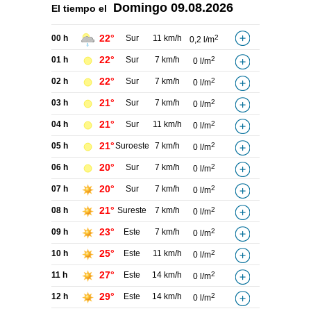
Domingo
09.08.2026
El tiempo el
22°
00 h
Sur
11 km/h
2
0,2 l/m
22°
01 h
Sur
7 km/h
2
0 l/m
22°
02 h
Sur
7 km/h
2
0 l/m
21°
03 h
Sur
7 km/h
2
0 l/m
21°
04 h
Sur
11 km/h
2
0 l/m
21°
05 h
Suroeste
7 km/h
2
0 l/m
20°
06 h
Sur
7 km/h
2
0 l/m
20°
07 h
Sur
7 km/h
2
0 l/m
21°
08 h
Sureste
7 km/h
2
0 l/m
23°
09 h
Este
7 km/h
2
0 l/m
25°
10 h
Este
11 km/h
2
0 l/m
27°
11 h
Este
14 km/h
2
0 l/m
29°
12 h
Este
14 km/h
2
0 l/m