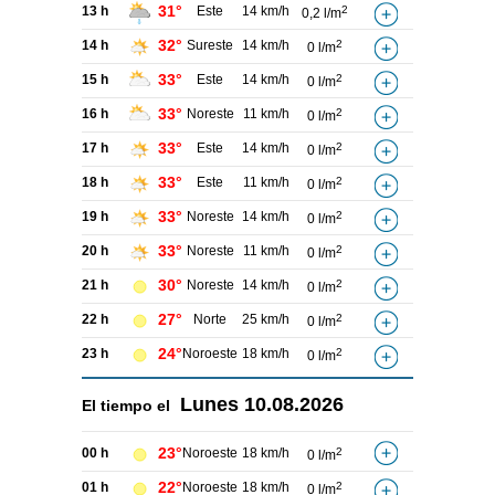
31°
13 h
Este
14 km/h
2
0,2 l/m
32°
14 h
Sureste
14 km/h
2
0 l/m
33°
15 h
Este
14 km/h
2
0 l/m
33°
16 h
Noreste
11 km/h
2
0 l/m
33°
17 h
Este
14 km/h
2
0 l/m
33°
18 h
Este
11 km/h
2
0 l/m
33°
19 h
Noreste
14 km/h
2
0 l/m
33°
20 h
Noreste
11 km/h
2
0 l/m
30°
21 h
Noreste
14 km/h
2
0 l/m
27°
22 h
Norte
25 km/h
2
0 l/m
24°
23 h
Noroeste
18 km/h
2
0 l/m
Lunes
10.08.2026
El tiempo el
23°
00 h
Noroeste
18 km/h
2
0 l/m
22°
01 h
Noroeste
18 km/h
2
0 l/m