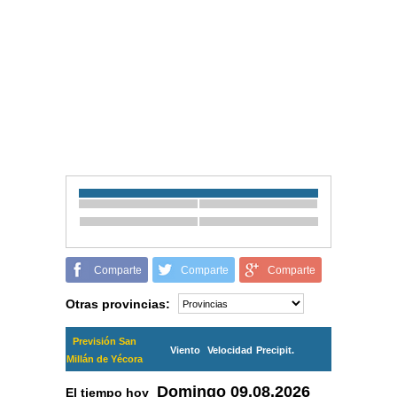
Comparte
Comparte
Comparte
Otras provincias:
Previsión San
Viento
Velocidad
Precipit.
Millán de Yécora
Domingo
09.08.2026
El tiempo hoy