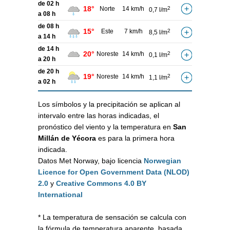
de 02 h
18°
Norte
14 km/h
2
0,7 l/m
a 08 h
de 08 h
15°
Este
7 km/h
2
8,5 l/m
a 14 h
de 14 h
20°
Noreste
14 km/h
2
0,1 l/m
a 20 h
de 20 h
19°
Noreste
14 km/h
2
1,1 l/m
a 02 h
Los símbolos y la precipitación se aplican al
intervalo entre las horas indicadas, el
pronóstico del viento y la temperatura en
San
Millán de Yécora
es para la primera hora
indicada.
Datos Met Norway, bajo licencia
Norwegian
Licence for Open Government Data (NLOD)
2.0
y
Creative Commons 4.0 BY
International
* La temperatura de sensación se calcula con
la fórmula de temperatura aparente, basada