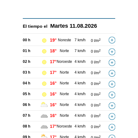
Martes
11.08.2026
El tiempo el
19°
00 h
Noreste
7 km/h
2
0 l/m
18°
01 h
Norte
7 km/h
2
0 l/m
17°
02 h
Noroeste
4 km/h
2
0 l/m
17°
03 h
Norte
4 km/h
2
0 l/m
16°
04 h
Norte
4 km/h
2
0 l/m
16°
05 h
Norte
4 km/h
2
0 l/m
16°
06 h
Norte
4 km/h
2
0 l/m
16°
07 h
Norte
4 km/h
2
0 l/m
17°
08 h
Noroeste
4 km/h
2
0 l/m
17°
09 h
Norte
4 km/h
2
0 l/m