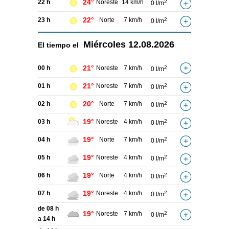
24°
22 h
Noreste
14 km/h
2
0 l/m
22°
23 h
Norte
7 km/h
2
0 l/m
Miércoles
12.08.2026
El tiempo el
21°
00 h
Noreste
7 km/h
2
0 l/m
21°
01 h
Noreste
7 km/h
2
0 l/m
20°
02 h
Norte
7 km/h
2
0 l/m
19°
03 h
Noreste
4 km/h
2
0 l/m
19°
04 h
Norte
7 km/h
2
0 l/m
19°
05 h
Noreste
4 km/h
2
0 l/m
19°
06 h
Norte
4 km/h
2
0 l/m
19°
07 h
Noreste
4 km/h
2
0 l/m
de 08 h
19°
Noreste
7 km/h
2
0 l/m
a 14 h