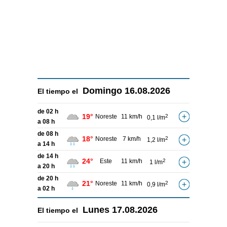
Domingo
16.08.2026
El tiempo el
de 02 h
19°
Noreste
11 km/h
2
0,1 l/m
a 08 h
de 08 h
18°
Noreste
7 km/h
2
1,2 l/m
a 14 h
de 14 h
24°
Este
11 km/h
2
1 l/m
a 20 h
de 20 h
21°
Noreste
11 km/h
2
0,9 l/m
a 02 h
Lunes
17.08.2026
El tiempo el