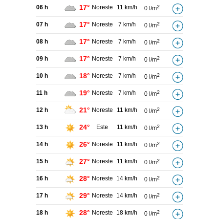
17°
06 h
Noreste
11 km/h
2
0 l/m
17°
07 h
Noreste
7 km/h
2
0 l/m
17°
08 h
Noreste
7 km/h
2
0 l/m
17°
09 h
Noreste
7 km/h
2
0 l/m
18°
10 h
Noreste
7 km/h
2
0 l/m
19°
11 h
Noreste
7 km/h
2
0 l/m
21°
12 h
Noreste
11 km/h
2
0 l/m
24°
13 h
Este
11 km/h
2
0 l/m
26°
14 h
Noreste
11 km/h
2
0 l/m
27°
15 h
Noreste
11 km/h
2
0 l/m
28°
16 h
Noreste
14 km/h
2
0 l/m
29°
17 h
Noreste
14 km/h
2
0 l/m
28°
18 h
Noreste
18 km/h
2
0 l/m