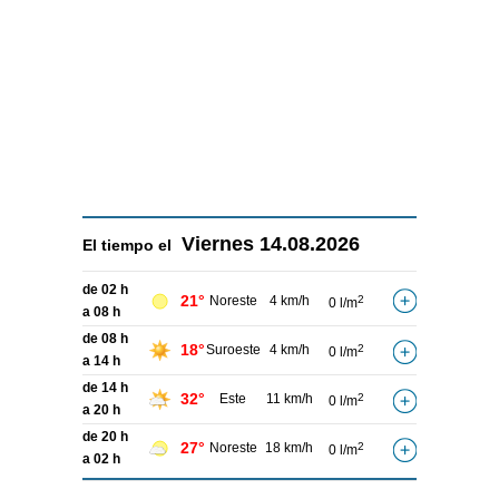
Viernes
14.08.2026
El tiempo el
de 02 h
21°
Noreste
4 km/h
2
0 l/m
a 08 h
de 08 h
18°
Suroeste
4 km/h
2
0 l/m
a 14 h
de 14 h
32°
Este
11 km/h
2
0 l/m
a 20 h
de 20 h
27°
Noreste
18 km/h
2
0 l/m
a 02 h