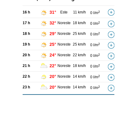
31°
16 h
Este
11 km/h
2
0 l/m
32°
17 h
Noreste
18 km/h
2
0 l/m
29°
18 h
Noreste
25 km/h
2
0 l/m
25°
19 h
Noreste
25 km/h
2
0 l/m
24°
20 h
Noreste
22 km/h
2
0 l/m
22°
21 h
Noreste
18 km/h
2
0 l/m
20°
22 h
Noreste
14 km/h
2
0 l/m
20°
23 h
Noreste
14 km/h
2
0 l/m