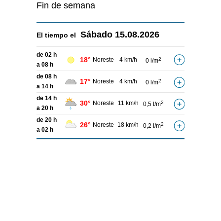
Fin de semana
Sábado
15.08.2026
El tiempo el
de 02 h
18°
Noreste
4 km/h
2
0 l/m
a 08 h
de 08 h
17°
Noreste
4 km/h
2
0 l/m
a 14 h
de 14 h
30°
Noreste
11 km/h
2
0,5 l/m
a 20 h
de 20 h
26°
Noreste
18 km/h
2
0,2 l/m
a 02 h