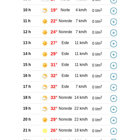
19°
10 h
Norte
4 km/h
2
0 l/m
22°
11 h
Noreste
7 km/h
2
0 l/m
24°
12 h
Noreste
7 km/h
2
0 l/m
27°
13 h
Este
11 km/h
2
0 l/m
29°
14 h
Este
11 km/h
2
0 l/m
31°
15 h
Este
11 km/h
2
0 l/m
32°
16 h
Este
11 km/h
2
0 l/m
32°
17 h
Este
7 km/h
2
0 l/m
33°
18 h
Noreste
14 km/h
2
0 l/m
32°
19 h
Noreste
22 km/h
2
0 l/m
29°
20 h
Noreste
22 km/h
2
0 l/m
26°
21 h
Noreste
18 km/h
2
0 l/m