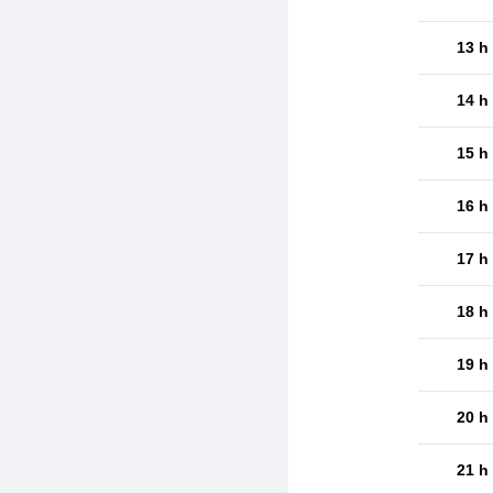
13 h
14 h
15 h
16 h
17 h
18 h
19 h
20 h
21 h