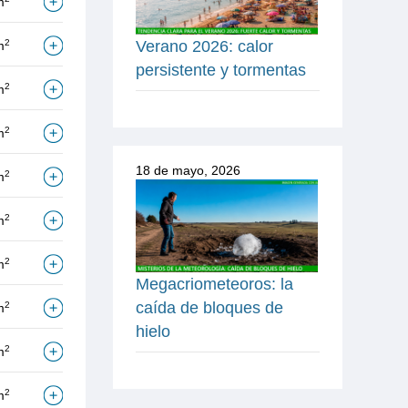
m
Verano 2026: calor
2
m
persistente y tormentas
2
m
2
m
18 de mayo, 2026
2
m
2
m
2
m
Megacriometeoros: la
caída de bloques de
2
m
hielo
2
m
2
m