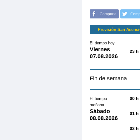
Comparte
Comp
Previsión San Asensi
El tiempo hoy
Viernes
23 h
07.08.2026
Fin de semana
00 h
El tiempo
mañana
Sábado
01 h
08.08.2026
02 h