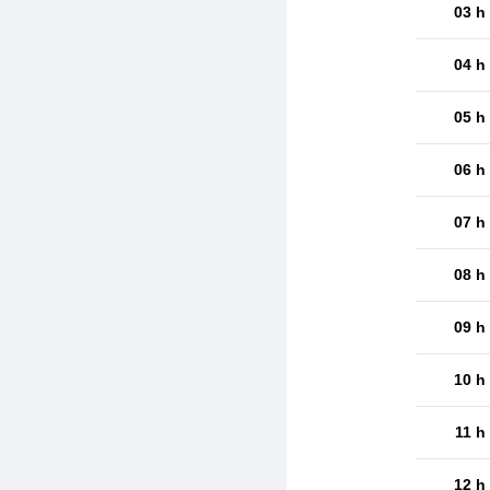
03 h
04 h
05 h
06 h
07 h
08 h
09 h
10 h
11 h
12 h