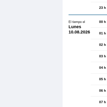
23 h
00 h
El tiempo el
Lunes
10.08.2026
01 h
02 h
03 h
04 h
05 h
06 h
07 h