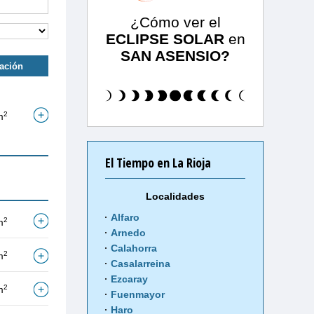
¿Cómo ver el
ECLIPSE SOLAR
en
SAN ASENSIO?
tación
2
m
El Tiempo en La Rioja
Localidades
Alfaro
2
m
Arnedo
Calahorra
2
m
Casalarreina
Ezcaray
2
m
Fuenmayor
Haro