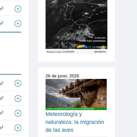
2
m
2
m
26 de junio, 2026
2
m
2
m
2
m
Meteorología y
naturaleza: la migración
2
m
de las aves