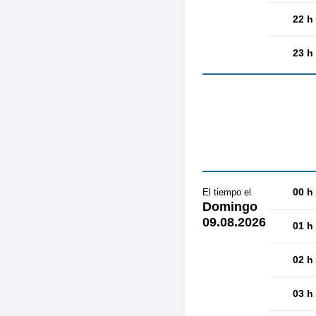
22 h
23 h
00 h
El tiempo el
Domingo
09.08.2026
01 h
02 h
03 h