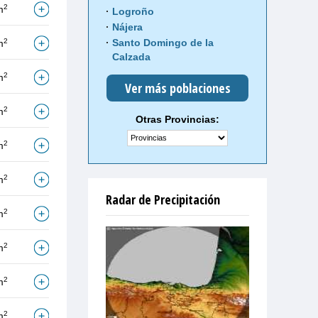
2
m
Logroño
Nájera
2
Santo Domingo de la
m
Calzada
2
m
Ver más poblaciones
2
m
Otras Provincias:
2
m
2
m
Radar de Precipitación
2
m
2
m
2
m
2
m