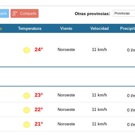
Otras provincias:
arte
Comparte
o
Temperatura
Viento
Velocidad
Precipi
24°
Noroeste
11 km/h
0 l/
23°
Noroeste
11 km/h
0 l/
22°
Noroeste
11 km/h
0 l/
21°
Noroeste
11 km/h
0 l/