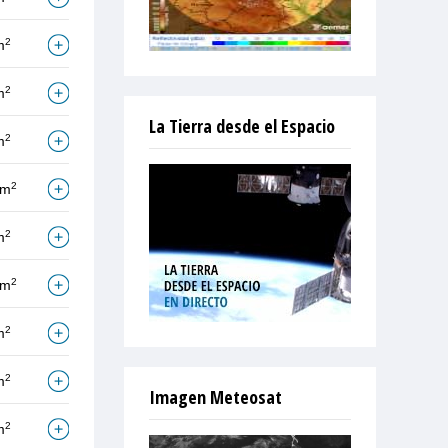
2
m
2
m
La Tierra desde el Espacio
2
m
2
/m
2
m
2
/m
2
m
2
m
Imagen Meteosat
2
m