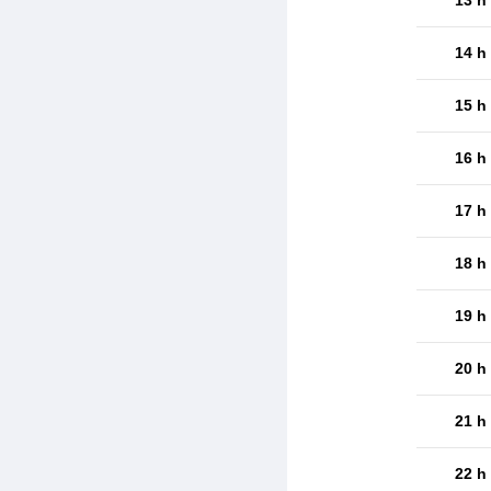
14 h
15 h
16 h
17 h
18 h
19 h
20 h
21 h
22 h