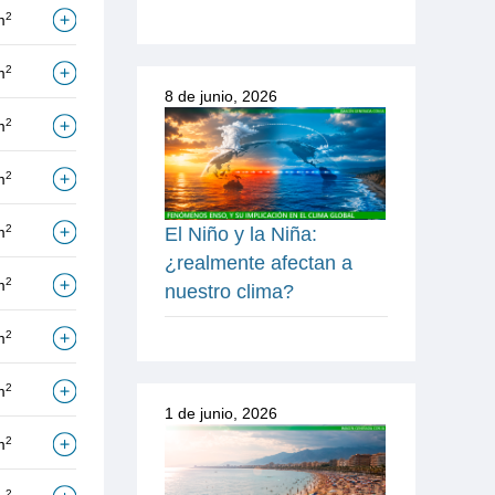
2
m
2
m
8 de junio, 2026
2
m
2
m
2
m
El Niño y la Niña:
¿realmente afectan a
2
m
nuestro clima?
2
m
2
m
1 de junio, 2026
2
m
2