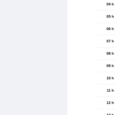
04 h
05 h
06 h
07 h
08 h
09 h
10 h
11 h
12 h
13 h