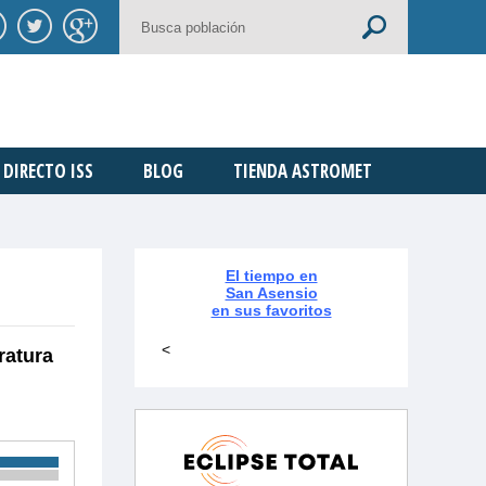
DIRECTO ISS
BLOG
TIENDA ASTROMET
El tiempo en
San Asensio
en sus favoritos
<
ratura