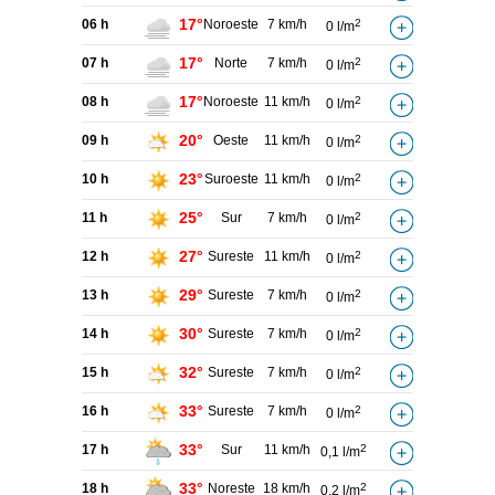
17°
06 h
Noroeste
7 km/h
2
0 l/m
17°
07 h
Norte
7 km/h
2
0 l/m
17°
08 h
Noroeste
11 km/h
2
0 l/m
20°
09 h
Oeste
11 km/h
2
0 l/m
23°
10 h
Suroeste
11 km/h
2
0 l/m
25°
11 h
Sur
7 km/h
2
0 l/m
27°
12 h
Sureste
11 km/h
2
0 l/m
29°
13 h
Sureste
7 km/h
2
0 l/m
30°
14 h
Sureste
7 km/h
2
0 l/m
32°
15 h
Sureste
7 km/h
2
0 l/m
33°
16 h
Sureste
7 km/h
2
0 l/m
33°
17 h
Sur
11 km/h
2
0,1 l/m
33°
18 h
Noreste
18 km/h
2
0,2 l/m