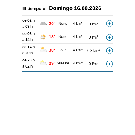
Domingo
16.08.2026
El tiempo el
de 02 h
20°
Norte
4 km/h
2
0 l/m
a 08 h
de 08 h
18°
Norte
4 km/h
2
0 l/m
a 14 h
de 14 h
30°
Sur
4 km/h
2
0,3 l/m
a 20 h
de 20 h
29°
Sureste
4 km/h
2
0 l/m
a 02 h