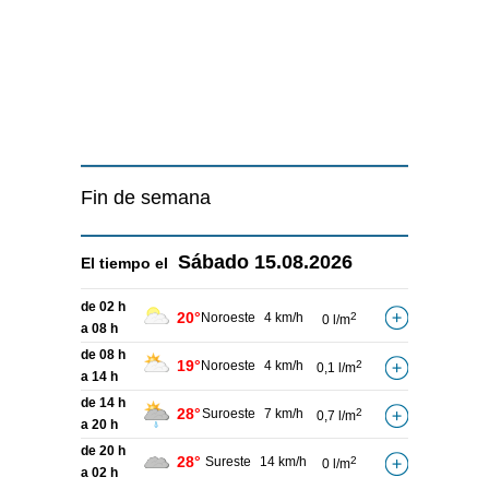
Fin de semana
Sábado
15.08.2026
El tiempo el
de 02 h
20°
Noroeste
4 km/h
2
0 l/m
a 08 h
de 08 h
19°
Noroeste
4 km/h
2
0,1 l/m
a 14 h
de 14 h
28°
Suroeste
7 km/h
2
0,7 l/m
a 20 h
de 20 h
28°
Sureste
14 km/h
2
0 l/m
a 02 h