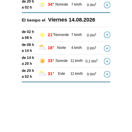
de 20 h
34°
Noreste
7 km/h
2
0 l/m
a 02 h
Viernes
14.08.2026
El tiempo el
de 02 h
21°
Noroeste
7 km/h
2
0 l/m
a 08 h
de 08 h
18°
Norte
4 km/h
2
0 l/m
a 14 h
de 14 h
33°
Sureste
11 km/h
2
0,1 l/m
a 20 h
de 20 h
31°
Este
11 km/h
2
0 l/m
a 02 h