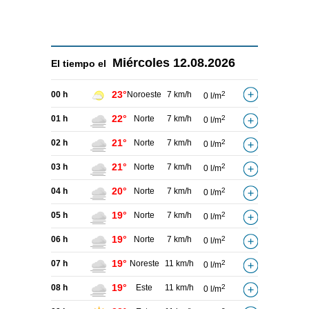
Miércoles
12.08.2026
El tiempo el
23°
00 h
Noroeste
7 km/h
2
0 l/m
22°
01 h
Norte
7 km/h
2
0 l/m
21°
02 h
Norte
7 km/h
2
0 l/m
21°
03 h
Norte
7 km/h
2
0 l/m
20°
04 h
Norte
7 km/h
2
0 l/m
19°
05 h
Norte
7 km/h
2
0 l/m
19°
06 h
Norte
7 km/h
2
0 l/m
19°
07 h
Noreste
11 km/h
2
0 l/m
19°
08 h
Este
11 km/h
2
0 l/m