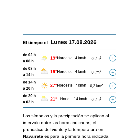
Lunes
17.08.2026
El tiempo el
de 02 h
19°
Noroeste
4 km/h
2
0 l/m
a 08 h
de 08 h
19°
Noroeste
4 km/h
2
0 l/m
a 14 h
de 14 h
27°
Noroeste
7 km/h
2
0,2 l/m
a 20 h
de 20 h
21°
Norte
14 km/h
2
0 l/m
a 02 h
Los símbolos y la precipitación se aplican al
intervalo entre las horas indicadas, el
pronóstico del viento y la temperatura en
Navarrete
es para la primera hora indicada.