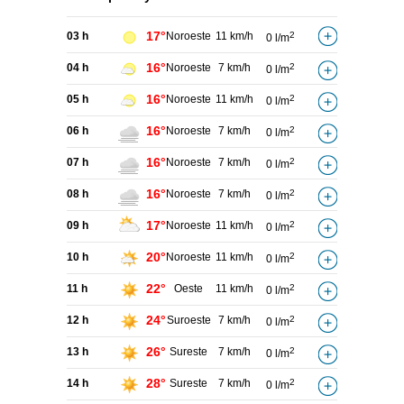
17°
03 h
Noroeste
11 km/h
2
0 l/m
16°
04 h
Noroeste
7 km/h
2
0 l/m
16°
05 h
Noroeste
11 km/h
2
0 l/m
16°
06 h
Noroeste
7 km/h
2
0 l/m
16°
07 h
Noroeste
7 km/h
2
0 l/m
16°
08 h
Noroeste
7 km/h
2
0 l/m
17°
09 h
Noroeste
11 km/h
2
0 l/m
20°
10 h
Noroeste
11 km/h
2
0 l/m
22°
11 h
Oeste
11 km/h
2
0 l/m
24°
12 h
Suroeste
7 km/h
2
0 l/m
26°
13 h
Sureste
7 km/h
2
0 l/m
28°
14 h
Sureste
7 km/h
2
0 l/m