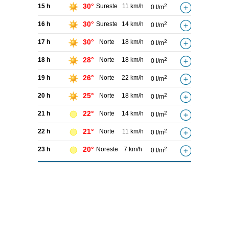
30°
15 h
Sureste
11 km/h
2
0 l/m
30°
16 h
Sureste
14 km/h
2
0 l/m
30°
17 h
Norte
18 km/h
2
0 l/m
28°
18 h
Norte
18 km/h
2
0 l/m
26°
19 h
Norte
22 km/h
2
0 l/m
25°
20 h
Norte
18 km/h
2
0 l/m
22°
21 h
Norte
14 km/h
2
0 l/m
21°
22 h
Norte
11 km/h
2
0 l/m
20°
23 h
Noreste
7 km/h
2
0 l/m