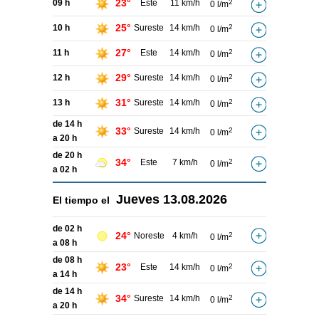
23°
09 h
Este
11 km/h
2
0 l/m
25°
10 h
Sureste
14 km/h
2
0 l/m
27°
11 h
Este
14 km/h
2
0 l/m
29°
12 h
Sureste
14 km/h
2
0 l/m
31°
13 h
Sureste
14 km/h
2
0 l/m
de 14 h
33°
Sureste
14 km/h
2
0 l/m
a 20 h
de 20 h
34°
Este
7 km/h
2
0 l/m
a 02 h
Jueves
13.08.2026
El tiempo el
de 02 h
24°
Noreste
4 km/h
2
0 l/m
a 08 h
de 08 h
23°
Este
14 km/h
2
0 l/m
a 14 h
de 14 h
34°
Sureste
14 km/h
2
0 l/m
a 20 h