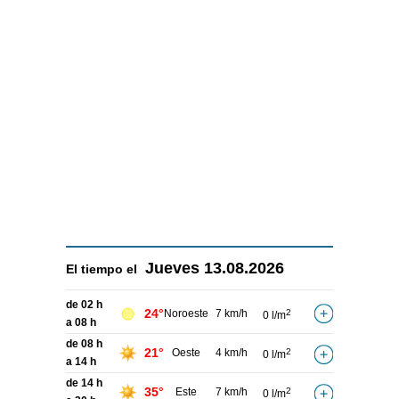
Jueves
13.08.2026
El tiempo el
de 02 h
24°
Noroeste
7 km/h
2
0 l/m
a 08 h
de 08 h
21°
Oeste
4 km/h
2
0 l/m
a 14 h
de 14 h
35°
Este
7 km/h
2
0 l/m