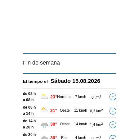
Fin de semana
Sábado
15.08.2026
El tiempo el
de 02 h
23°
Noroeste
7 km/h
2
0 l/m
a 08 h
de 08 h
21°
Oeste
11 km/h
2
0,3 l/m
a 14 h
de 14 h
30°
Oeste
14 km/h
2
1,4 l/m
a 20 h
de 20 h
30°
Este
4 km/h
2
0 l/m