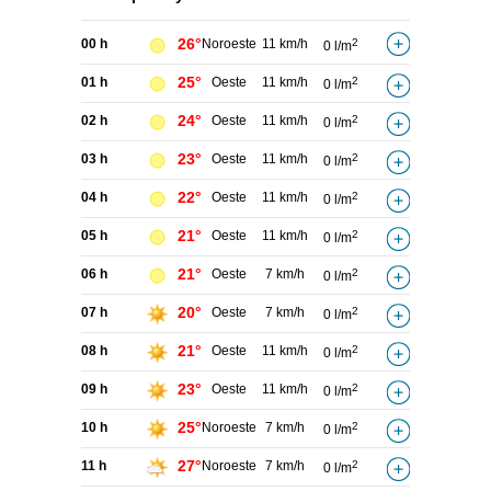
26°
00 h
Noroeste
11 km/h
2
0 l/m
25°
01 h
Oeste
11 km/h
2
0 l/m
24°
02 h
Oeste
11 km/h
2
0 l/m
23°
03 h
Oeste
11 km/h
2
0 l/m
22°
04 h
Oeste
11 km/h
2
0 l/m
21°
05 h
Oeste
11 km/h
2
0 l/m
21°
06 h
Oeste
7 km/h
2
0 l/m
20°
07 h
Oeste
7 km/h
2
0 l/m
21°
08 h
Oeste
11 km/h
2
0 l/m
23°
09 h
Oeste
11 km/h
2
0 l/m
25°
10 h
Noroeste
7 km/h
2
0 l/m
27°
11 h
Noroeste
7 km/h
2
0 l/m