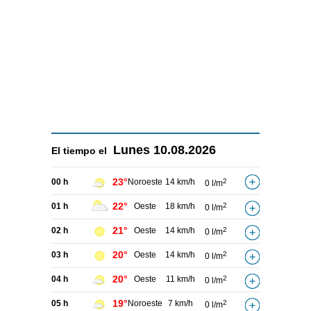
Lunes
10.08.2026
El tiempo el
23°
00 h
Noroeste
14 km/h
2
0 l/m
22°
01 h
Oeste
18 km/h
2
0 l/m
21°
02 h
Oeste
14 km/h
2
0 l/m
20°
03 h
Oeste
14 km/h
2
0 l/m
20°
04 h
Oeste
11 km/h
2
0 l/m
19°
05 h
Noroeste
7 km/h
2
0 l/m