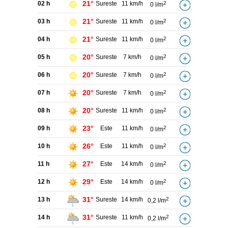
21°
02 h
Sureste
11 km/h
2
0 l/m
21°
03 h
Sureste
11 km/h
2
0 l/m
21°
04 h
Sureste
11 km/h
2
0 l/m
20°
05 h
Sureste
7 km/h
2
0 l/m
20°
06 h
Sureste
7 km/h
2
0 l/m
20°
07 h
Sureste
7 km/h
2
0 l/m
20°
08 h
Sureste
11 km/h
2
0 l/m
23°
09 h
Este
11 km/h
2
0 l/m
26°
10 h
Este
11 km/h
2
0 l/m
27°
11 h
Este
14 km/h
2
0 l/m
29°
12 h
Este
14 km/h
2
0 l/m
31°
13 h
Sureste
14 km/h
2
0,2 l/m
31°
14 h
Sureste
11 km/h
2
0,2 l/m