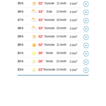
32°
15 h
Sureste
11 km/h
2
0 l/m
33°
16 h
Este
14 km/h
2
0 l/m
33°
17 h
Noreste
18 km/h
2
0 l/m
33°
18 h
Noreste
18 km/h
2
0 l/m
32°
19 h
Noreste
14 km/h
2
0 l/m
32°
20 h
Noreste
11 km/h
2
0 l/m
30°
21 h
Norte
18 km/h
2
0 l/m
26°
22 h
Norte
22 km/h
2
0 l/m
23°
23 h
Noroeste
14 km/h
2
0 l/m