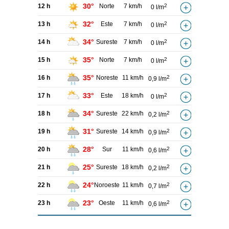
30°
12 h
Norte
7 km/h
2
0 l/m
32°
13 h
Este
7 km/h
2
0 l/m
34°
14 h
Sureste
7 km/h
2
0 l/m
35°
15 h
Norte
7 km/h
2
0 l/m
35°
16 h
Noreste
11 km/h
2
0,9 l/m
33°
17 h
Este
18 km/h
2
0 l/m
34°
18 h
Sureste
22 km/h
2
0,2 l/m
31°
19 h
Sureste
14 km/h
2
0,9 l/m
28°
20 h
Sur
11 km/h
2
0,6 l/m
25°
21 h
Sureste
18 km/h
2
0,2 l/m
24°
22 h
Noroeste
11 km/h
2
0,7 l/m
23°
23 h
Oeste
11 km/h
2
0,6 l/m