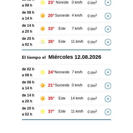
23°
Noreste
0 km/h
2
0 l/m
a 08 h
de 08 h
20°
Suroeste
4 km/h
2
0 l/m
a 14 h
de 14 h
33°
Este
7 km/h
2
0 l/m
a 20 h
de 20 h
35°
Este
11 km/h
2
0 l/m
a 02 h
Miércoles
12.08.2026
El tiempo el
de 02 h
24°
Noroeste
7 km/h
2
0 l/m
a 08 h
de 08 h
21°
Suroeste
0 km/h
2
0 l/m
a 14 h
de 14 h
35°
Este
14 km/h
2
0 l/m
a 20 h
de 20 h
37°
Este
11 km/h
2
0 l/m
a 02 h