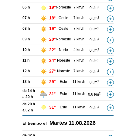
19°
06 h
Noroeste
7 km/h
2
0 l/m
18°
07 h
Oeste
7 km/h
2
0 l/m
19°
08 h
Oeste
7 km/h
2
0 l/m
20°
09 h
Noroeste
7 km/h
2
0 l/m
22°
10 h
Norte
4 km/h
2
0 l/m
24°
11 h
Noreste
7 km/h
2
0 l/m
27°
12 h
Noreste
7 km/h
2
0 l/m
29°
13 h
Este
11 km/h
2
0 l/m
de 14 h
31°
Este
11 km/h
2
0,6 l/m
a 20 h
de 20 h
31°
Este
11 km/h
2
0 l/m
a 02 h
Martes
11.08.2026
El tiempo el
de 02 h