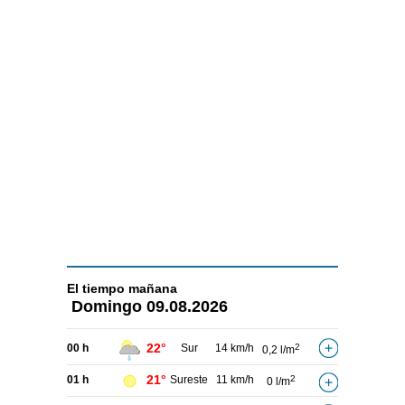
El tiempo
mañana
Domingo
09.08.2026
22°
00 h
Sur
14 km/h
2
0,2 l/m
21°
01 h
Sureste
11 km/h
2
0 l/m