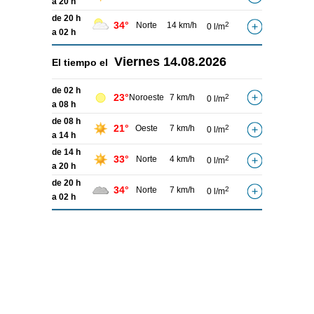
a 20 h
de 20 h
34°
Norte
14 km/h
2
0 l/m
a 02 h
Viernes
14.08.2026
El tiempo el
de 02 h
23°
Noroeste
7 km/h
2
0 l/m
a 08 h
de 08 h
21°
Oeste
7 km/h
2
0 l/m
a 14 h
de 14 h
33°
Norte
4 km/h
2
0 l/m
a 20 h
de 20 h
34°
Norte
7 km/h
2
0 l/m
a 02 h