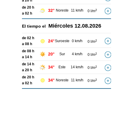
a 20 h
de 20 h
32°
Noreste
11 km/h
2
0 l/m
a 02 h
Miércoles
12.08.2026
El tiempo el
de 02 h
24°
Suroeste
0 km/h
2
0 l/m
a 08 h
de 08 h
20°
Sur
4 km/h
2
0 l/m
a 14 h
de 14 h
34°
Este
14 km/h
2
0 l/m
a 20 h
de 20 h
34°
Noreste
11 km/h
2
0 l/m
a 02 h