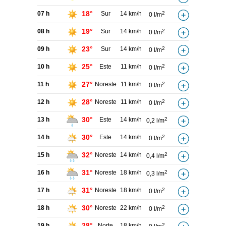
18°
07 h
Sur
14 km/h
2
0 l/m
19°
08 h
Sur
14 km/h
2
0 l/m
23°
09 h
Sur
14 km/h
2
0 l/m
25°
10 h
Este
11 km/h
2
0 l/m
27°
11 h
Noreste
11 km/h
2
0 l/m
28°
12 h
Noreste
11 km/h
2
0 l/m
30°
13 h
Este
14 km/h
2
0,2 l/m
30°
14 h
Este
14 km/h
2
0 l/m
32°
15 h
Noreste
14 km/h
2
0,4 l/m
31°
16 h
Noreste
18 km/h
2
0,3 l/m
31°
17 h
Noreste
18 km/h
2
0 l/m
30°
18 h
Noreste
22 km/h
2
0 l/m
28°
19 h
Norte
18 km/h
2