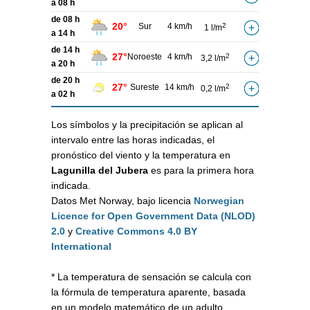
a 08 h
de 08 h
20°
Sur
4 km/h
2
1 l/m
a 14 h
de 14 h
27°
Noroeste
4 km/h
2
3,2 l/m
a 20 h
de 20 h
27°
Sureste
14 km/h
2
0,2 l/m
a 02 h
Los símbolos y la precipitación se aplican al
intervalo entre las horas indicadas, el
pronóstico del viento y la temperatura en
Lagunilla del Jubera
es para la primera hora
indicada.
Datos Met Norway, bajo licencia
Norwegian
Licence for Open Government Data (NLOD)
2.0
y
Creative Commons 4.0 BY
International
* La temperatura de sensación se calcula con
la fórmula de temperatura aparente, basada
en un modelo matemático de un adulto,