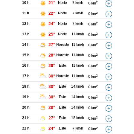
21°
10 h
Norte
7 km/h
2
0 l/m
22°
11 h
Norte
7 km/h
2
0 l/m
24°
12 h
Norte
7 km/h
2
0 l/m
25°
13 h
Norte
11 km/h
2
0 l/m
27°
14 h
Noreste
11 km/h
2
0 l/m
28°
15 h
Noreste
11 km/h
2
0 l/m
29°
16 h
Este
11 km/h
2
0 l/m
30°
17 h
Noreste
11 km/h
2
0 l/m
30°
18 h
Este
14 km/h
2
0 l/m
30°
19 h
Este
14 km/h
2
0 l/m
29°
20 h
Este
14 km/h
2
0 l/m
27°
21 h
Este
18 km/h
2
0 l/m
24°
22 h
Este
7 km/h
2
0 l/m