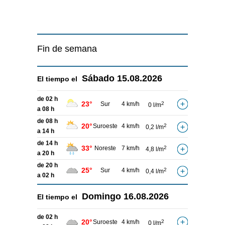
Fin de semana
Sábado
15.08.2026
El tiempo el
de 02 h
23°
Sur
4 km/h
2
0 l/m
a 08 h
de 08 h
20°
Suroeste
4 km/h
2
0,2 l/m
a 14 h
de 14 h
33°
Noreste
7 km/h
2
4,8 l/m
a 20 h
de 20 h
25°
Sur
4 km/h
2
0,4 l/m
a 02 h
Domingo
16.08.2026
El tiempo el
de 02 h
20°
Suroeste
4 km/h
2
0 l/m