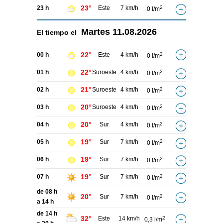
23°
23 h
Este
7 km/h
2
0 l/m
Martes
11.08.2026
El tiempo el
22°
00 h
Este
4 km/h
2
0 l/m
22°
01 h
Suroeste
4 km/h
2
0 l/m
21°
02 h
Suroeste
4 km/h
2
0 l/m
20°
03 h
Suroeste
4 km/h
2
0 l/m
20°
04 h
Sur
4 km/h
2
0 l/m
19°
05 h
Sur
7 km/h
2
0 l/m
19°
06 h
Sur
7 km/h
2
0 l/m
19°
07 h
Sur
7 km/h
2
0 l/m
de 08 h
20°
Sur
7 km/h
2
0 l/m
a 14 h
de 14 h
32°
Este
14 km/h
2
0,3 l/m