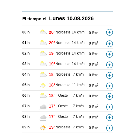
Lunes
10.08.2026
El tiempo el
20°
00 h
Noroeste
14 km/h
2
0 l/m
20°
01 h
Noroeste
14 km/h
2
0 l/m
19°
02 h
Noroeste
14 km/h
2
0 l/m
19°
03 h
Noroeste
14 km/h
2
0 l/m
18°
04 h
Noroeste
7 km/h
2
0 l/m
18°
05 h
Noroeste
11 km/h
2
0 l/m
18°
06 h
Oeste
7 km/h
2
0 l/m
17°
07 h
Oeste
7 km/h
2
0 l/m
17°
08 h
Oeste
7 km/h
2
0 l/m
19°
09 h
Noroeste
7 km/h
2
0 l/m