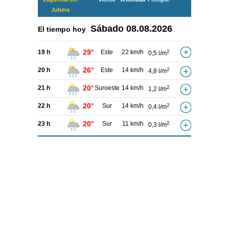
Jubera
Sábado
08.08.2026
El tiempo hoy
29°
19 h
Este
22 km/h
2
0,5 l/m
26°
20 h
Este
14 km/h
2
4,8 l/m
20°
21 h
Suroeste
14 km/h
2
1,2 l/m
20°
22 h
Sur
14 km/h
2
0,4 l/m
20°
23 h
Sur
11 km/h
2
0,3 l/m