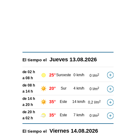
Jueves
13.08.2026
El tiempo el
de 02 h
25°
Suroeste
0 km/h
2
0 l/m
a 08 h
de 08 h
20°
Sur
4 km/h
2
0 l/m
a 14 h
de 14 h
35°
Este
14 km/h
2
0,2 l/m
a 20 h
de 20 h
35°
Este
7 km/h
2
0 l/m
a 02 h
Viernes
14.08.2026
El tiempo el