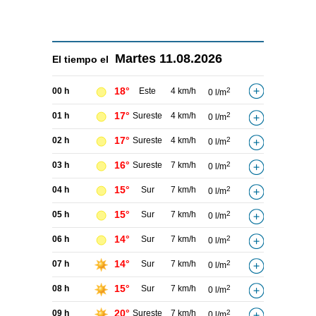
Martes
11.08.2026
El tiempo el
18°
00 h
Este
4 km/h
2
0 l/m
17°
01 h
Sureste
4 km/h
2
0 l/m
17°
02 h
Sureste
4 km/h
2
0 l/m
16°
03 h
Sureste
7 km/h
2
0 l/m
15°
04 h
Sur
7 km/h
2
0 l/m
15°
05 h
Sur
7 km/h
2
0 l/m
14°
06 h
Sur
7 km/h
2
0 l/m
14°
07 h
Sur
7 km/h
2
0 l/m
15°
08 h
Sur
7 km/h
2
0 l/m
20°
09 h
Sureste
7 km/h
2
0 l/m