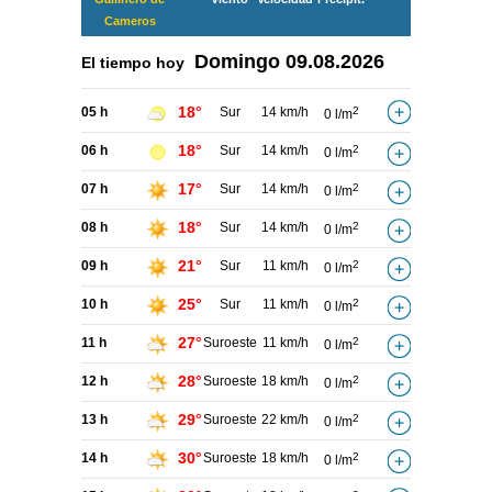
Cameros
Domingo
09.08.2026
El tiempo hoy
18°
05 h
Sur
14 km/h
2
0 l/m
18°
06 h
Sur
14 km/h
2
0 l/m
17°
07 h
Sur
14 km/h
2
0 l/m
18°
08 h
Sur
14 km/h
2
0 l/m
21°
09 h
Sur
11 km/h
2
0 l/m
25°
10 h
Sur
11 km/h
2
0 l/m
27°
11 h
Suroeste
11 km/h
2
0 l/m
28°
12 h
Suroeste
18 km/h
2
0 l/m
29°
13 h
Suroeste
22 km/h
2
0 l/m
30°
14 h
Suroeste
18 km/h
2
0 l/m