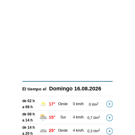
Domingo
16.08.2026
El tiempo el
de 02 h
17°
Oeste
0 km/h
2
0 l/m
a 08 h
de 08 h
15°
Sur
4 km/h
2
0,7 l/m
a 14 h
de 14 h
25°
Oeste
4 km/h
2
0,3 l/m
a 20 h