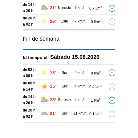
de 14 h
31°
Noreste
7 km/h
2
0,7 l/m
a 20 h
de 20 h
26°
Este
7 km/h
2
0 l/m
a 02 h
Fin de semana
Sábado
15.08.2026
El tiempo el
de 02 h
18°
Sur
4 km/h
2
0 l/m
a 08 h
de 08 h
15°
Sur
4 km/h
2
0,4 l/m
a 14 h
de 14 h
28°
Sureste
4 km/h
2
1 l/m
a 20 h
de 20 h
21°
Sur
11 km/h
2
0,1 l/m
a 02 h