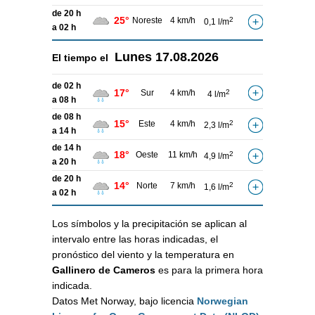
de 20 h
25°
Noreste
4 km/h
2
0,1 l/m
a 02 h
Lunes
17.08.2026
El tiempo el
de 02 h
17°
Sur
4 km/h
2
4 l/m
a 08 h
de 08 h
15°
Este
4 km/h
2
2,3 l/m
a 14 h
de 14 h
18°
Oeste
11 km/h
2
4,9 l/m
a 20 h
de 20 h
14°
Norte
7 km/h
2
1,6 l/m
a 02 h
Los símbolos y la precipitación se aplican al
intervalo entre las horas indicadas, el
pronóstico del viento y la temperatura en
Gallinero de Cameros
es para la primera hora
indicada.
Datos Met Norway, bajo licencia
Norwegian