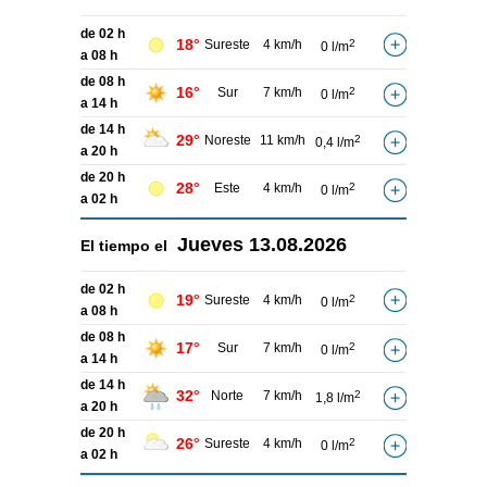
de 02 h
18°
Sureste
4 km/h
2
0 l/m
a 08 h
de 08 h
16°
Sur
7 km/h
2
0 l/m
a 14 h
de 14 h
29°
Noreste
11 km/h
2
0,4 l/m
a 20 h
de 20 h
28°
Este
4 km/h
2
0 l/m
a 02 h
Jueves
13.08.2026
El tiempo el
de 02 h
19°
Sureste
4 km/h
2
0 l/m
a 08 h
de 08 h
17°
Sur
7 km/h
2
0 l/m
a 14 h
de 14 h
32°
Norte
7 km/h
2
1,8 l/m
a 20 h
de 20 h
26°
Sureste
4 km/h
2
0 l/m
a 02 h