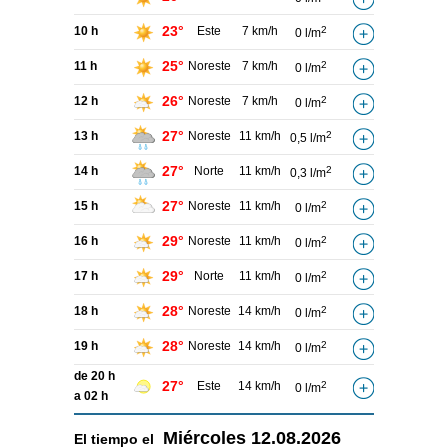
23°
10 h
Este
7 km/h
2
0 l/m
25°
11 h
Noreste
7 km/h
2
0 l/m
26°
12 h
Noreste
7 km/h
2
0 l/m
27°
13 h
Noreste
11 km/h
2
0,5 l/m
27°
14 h
Norte
11 km/h
2
0,3 l/m
27°
15 h
Noreste
11 km/h
2
0 l/m
29°
16 h
Noreste
11 km/h
2
0 l/m
29°
17 h
Norte
11 km/h
2
0 l/m
28°
18 h
Noreste
14 km/h
2
0 l/m
28°
19 h
Noreste
14 km/h
2
0 l/m
de 20 h
27°
Este
14 km/h
2
0 l/m
a 02 h
Miércoles
12.08.2026
El tiempo el