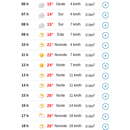
15°
06 h
Oeste
4 km/h
2
0 l/m
14°
07 h
Sur
4 km/h
2
0 l/m
15°
08 h
Sur
7 km/h
2
0 l/m
18°
09 h
Este
7 km/h
2
0 l/m
21°
10 h
Noreste
4 km/h
2
0 l/m
22°
11 h
Noreste
7 km/h
2
0 l/m
24°
12 h
Norte
7 km/h
2
0 l/m
25°
13 h
Norte
11 km/h
2
0 l/m
26°
14 h
Norte
11 km/h
2
0 l/m
26°
15 h
Norte
11 km/h
2
0 l/m
26°
16 h
Norte
14 km/h
2
0 l/m
26°
17 h
Noreste
18 km/h
2
0 l/m
26°
18 h
Noreste
18 km/h
2
0 l/m