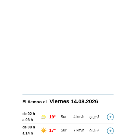
Viernes
14.08.2026
El tiempo el
de 02 h
19°
Sur
4 km/h
2
0 l/m
a 08 h
de 08 h
17°
Sur
7 km/h
2
0 l/m
a 14 h