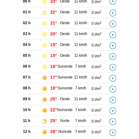
23°
00 h
Oeste
11 km/h
2
0 l/m
22°
01 h
Oeste
11 km/h
2
0 l/m
21°
02 h
Oeste
11 km/h
2
0 l/m
20°
03 h
Oeste
11 km/h
2
0 l/m
19°
04 h
Oeste
11 km/h
2
0 l/m
19°
05 h
Oeste
11 km/h
2
0 l/m
18°
06 h
Suroeste
7 km/h
2
0 l/m
17°
07 h
Suroeste
11 km/h
2
0 l/m
18°
08 h
Suroeste
7 km/h
2
0 l/m
20°
09 h
Oeste
11 km/h
2
0 l/m
22°
10 h
Noroeste
7 km/h
2
0 l/m
25°
11 h
Norte
7 km/h
2
0 l/m
28°
12 h
Noreste
7 km/h
2
0 l/m