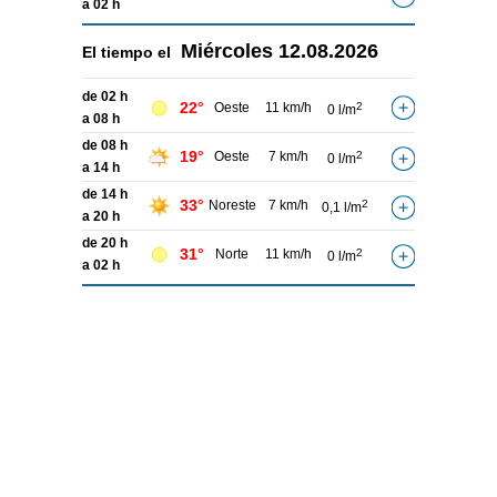
a 02 h
Miércoles
12.08.2026
El tiempo el
de 02 h
22°
Oeste
11 km/h
2
0 l/m
a 08 h
de 08 h
19°
Oeste
7 km/h
2
0 l/m
a 14 h
de 14 h
33°
Noreste
7 km/h
2
0,1 l/m
a 20 h
de 20 h
31°
Norte
11 km/h
2
0 l/m
a 02 h