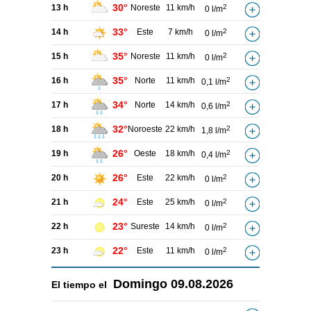
30°
13 h
Noreste
11 km/h
2
0 l/m
33°
14 h
Este
7 km/h
2
0 l/m
35°
15 h
Noreste
11 km/h
2
0 l/m
35°
16 h
Norte
11 km/h
2
0,1 l/m
34°
17 h
Norte
14 km/h
2
0,6 l/m
32°
18 h
Noroeste
22 km/h
2
1,8 l/m
26°
19 h
Oeste
18 km/h
2
0,4 l/m
26°
20 h
Este
22 km/h
2
0 l/m
24°
21 h
Este
25 km/h
2
0 l/m
23°
22 h
Sureste
14 km/h
2
0 l/m
22°
23 h
Este
11 km/h
2
0 l/m
Domingo
09.08.2026
El tiempo el