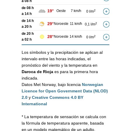
a 08 h
de 08 h
19°
Oeste
7 km/h
2
0 l/m
a 14 h
de 14 h
29°
Noroeste
11 km/h
2
0,1 l/m
a 20 h
de 20 h
28°
Noroeste
14 km/h
2
0 l/m
a 02 h
Los símbolos y la precipitación se aplican al
intervalo entre las horas indicadas, el
pronóstico del viento y la temperatura en
Daroca de Rioja
es para la primera hora
indicada.
Datos Met Norway, bajo licencia
Norwegian
Licence for Open Government Data (NLOD)
2.0
y
Creative Commons 4.0 BY
International
* La temperatura de sensación se calcula con
la fórmula de temperatura aparente, basada
en un modelo matemático de un adulto,