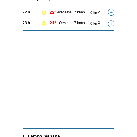
22°
22 h
Noroeste
7 km/h
2
0 l/m
21°
23 h
Oeste
7 km/h
2
0 l/m
El tiempo
mañana