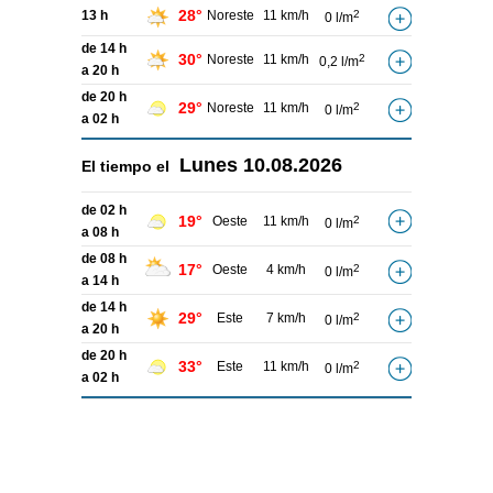
28°
13 h
Noreste
11 km/h
2
0 l/m
de 14 h
30°
Noreste
11 km/h
2
0,2 l/m
a 20 h
de 20 h
29°
Noreste
11 km/h
2
0 l/m
a 02 h
Lunes
10.08.2026
El tiempo el
de 02 h
19°
Oeste
11 km/h
2
0 l/m
a 08 h
de 08 h
17°
Oeste
4 km/h
2
0 l/m
a 14 h
de 14 h
29°
Este
7 km/h
2
0 l/m
a 20 h
de 20 h
33°
Este
11 km/h
2
0 l/m
a 02 h