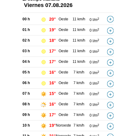
Viernes
07.08.2026
20°
00 h
Oeste
11 km/h
2
0 l/m
19°
01 h
Oeste
11 km/h
2
0 l/m
18°
02 h
Oeste
11 km/h
2
0 l/m
17°
03 h
Oeste
11 km/h
2
0 l/m
17°
04 h
Oeste
11 km/h
2
0 l/m
16°
05 h
Oeste
7 km/h
2
0 l/m
16°
06 h
Oeste
7 km/h
2
0 l/m
15°
07 h
Oeste
7 km/h
2
0 l/m
16°
08 h
Oeste
7 km/h
2
0 l/m
17°
09 h
Oeste
7 km/h
2
0 l/m
19°
10 h
Noroeste
7 km/h
2
0 l/m
2