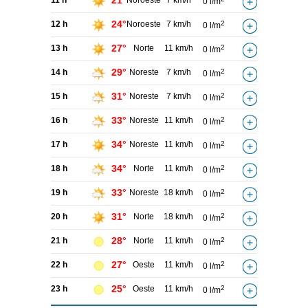
21°
11 h
Noroeste
7 km/h
0 l/m
24°
12 h
Noroeste
7 km/h
2
0 l/m
27°
13 h
Norte
11 km/h
2
0 l/m
29°
14 h
Noreste
7 km/h
2
0 l/m
31°
15 h
Noreste
7 km/h
2
0 l/m
33°
16 h
Noreste
11 km/h
2
0 l/m
34°
17 h
Noreste
11 km/h
2
0 l/m
34°
18 h
Norte
11 km/h
2
0 l/m
33°
19 h
Noreste
18 km/h
2
0 l/m
31°
20 h
Norte
18 km/h
2
0 l/m
28°
21 h
Norte
11 km/h
2
0 l/m
27°
22 h
Oeste
11 km/h
2
0 l/m
25°
23 h
Oeste
11 km/h
2
0 l/m