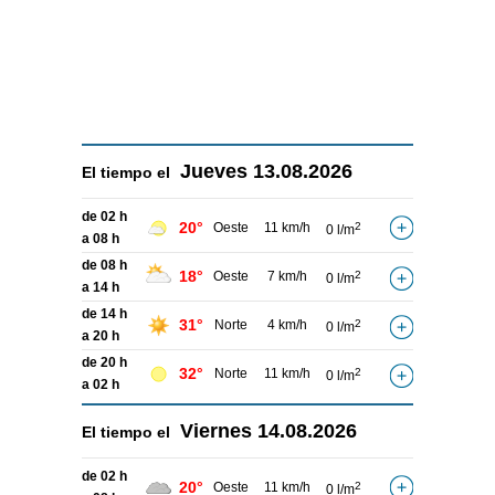
Jueves
13.08.2026
El tiempo el
de 02 h
20°
Oeste
11 km/h
2
0 l/m
a 08 h
de 08 h
18°
Oeste
7 km/h
2
0 l/m
a 14 h
de 14 h
31°
Norte
4 km/h
2
0 l/m
a 20 h
de 20 h
32°
Norte
11 km/h
2
0 l/m
a 02 h
Viernes
14.08.2026
El tiempo el
de 02 h
20°
Oeste
11 km/h
2
0 l/m