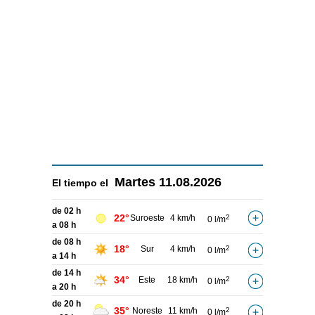
Martes
11.08.2026
El tiempo el
de 02 h
22°
Suroeste
4 km/h
2
0 l/m
a 08 h
de 08 h
18°
Sur
4 km/h
2
0 l/m
a 14 h
de 14 h
34°
Este
18 km/h
2
0 l/m
a 20 h
de 20 h
35°
Noreste
11 km/h
2
0 l/m