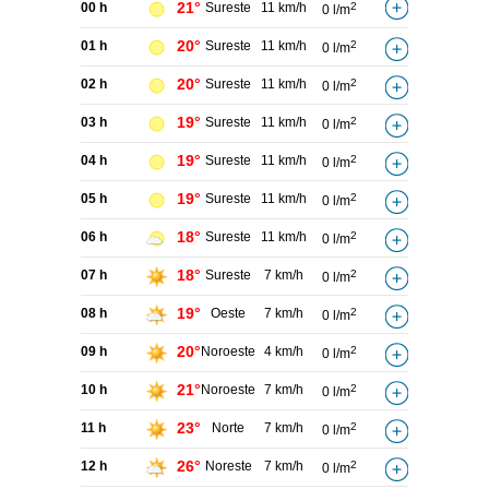
21°
00 h
Sureste
11 km/h
2
0 l/m
20°
01 h
Sureste
11 km/h
2
0 l/m
20°
02 h
Sureste
11 km/h
2
0 l/m
19°
03 h
Sureste
11 km/h
2
0 l/m
19°
04 h
Sureste
11 km/h
2
0 l/m
19°
05 h
Sureste
11 km/h
2
0 l/m
18°
06 h
Sureste
11 km/h
2
0 l/m
18°
07 h
Sureste
7 km/h
2
0 l/m
19°
08 h
Oeste
7 km/h
2
0 l/m
20°
09 h
Noroeste
4 km/h
2
0 l/m
21°
10 h
Noroeste
7 km/h
2
0 l/m
23°
11 h
Norte
7 km/h
2
0 l/m
26°
12 h
Noreste
7 km/h
2
0 l/m