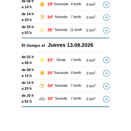
de 08 h
19°
Suroeste
4 km/h
2
0 l/m
a 14 h
de 14 h
34°
Noreste
7 km/h
2
0 l/m
a 20 h
de 20 h
35°
Noreste
11 km/h
2
0 l/m
a 02 h
Jueves
13.08.2026
El tiempo el
de 02 h
23°
Oeste
7 km/h
2
0 l/m
a 08 h
de 08 h
20°
Suroeste
4 km/h
2
0 l/m
a 14 h
de 14 h
34°
Noreste
7 km/h
2
0 l/m
a 20 h
de 20 h
34°
Sureste
7 km/h
2
0 l/m
a 02 h