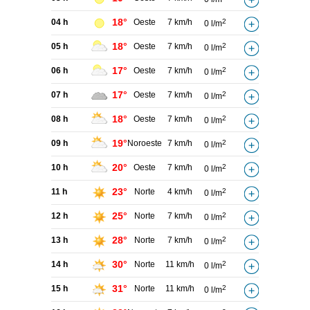
18°
04 h
Oeste
7 km/h
2
0 l/m
18°
05 h
Oeste
7 km/h
2
0 l/m
17°
06 h
Oeste
7 km/h
2
0 l/m
17°
07 h
Oeste
7 km/h
2
0 l/m
18°
08 h
Oeste
7 km/h
2
0 l/m
19°
09 h
Noroeste
7 km/h
2
0 l/m
20°
10 h
Oeste
7 km/h
2
0 l/m
23°
11 h
Norte
4 km/h
2
0 l/m
25°
12 h
Norte
7 km/h
2
0 l/m
28°
13 h
Norte
7 km/h
2
0 l/m
30°
14 h
Norte
11 km/h
2
0 l/m
31°
15 h
Norte
11 km/h
2
0 l/m