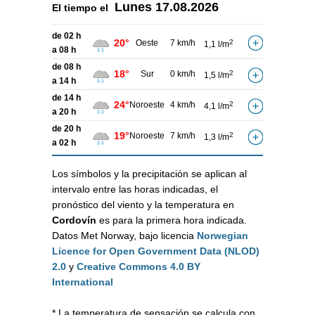
Lunes
17.08.2026
El tiempo el
de 02 h
20°
Oeste
7 km/h
2
1,1 l/m
a 08 h
de 08 h
18°
Sur
0 km/h
2
1,5 l/m
a 14 h
de 14 h
24°
Noroeste
4 km/h
2
4,1 l/m
a 20 h
de 20 h
19°
Noroeste
7 km/h
2
1,3 l/m
a 02 h
Los símbolos y la precipitación se aplican al
intervalo entre las horas indicadas, el
pronóstico del viento y la temperatura en
Cordovín
es para la primera hora indicada.
Datos Met Norway, bajo licencia
Norwegian
Licence for Open Government Data (NLOD)
2.0
y
Creative Commons 4.0 BY
International
* La temperatura de sensación se calcula con