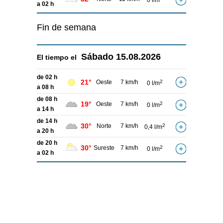
0 l/m
a 02 h
Fin de semana
Sábado
15.08.2026
El tiempo el
de 02 h
21°
Oeste
7 km/h
2
0 l/m
a 08 h
de 08 h
19°
Oeste
7 km/h
2
0 l/m
a 14 h
de 14 h
30°
Norte
7 km/h
2
0,4 l/m
a 20 h
de 20 h
30°
Sureste
7 km/h
2
0 l/m
a 02 h