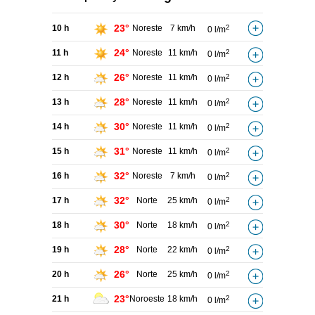
23°
10 h
Noreste
7 km/h
2
0 l/m
24°
11 h
Noreste
11 km/h
2
0 l/m
26°
12 h
Noreste
11 km/h
2
0 l/m
28°
13 h
Noreste
11 km/h
2
0 l/m
30°
14 h
Noreste
11 km/h
2
0 l/m
31°
15 h
Noreste
11 km/h
2
0 l/m
32°
16 h
Noreste
7 km/h
2
0 l/m
32°
17 h
Norte
25 km/h
2
0 l/m
30°
18 h
Norte
18 km/h
2
0 l/m
28°
19 h
Norte
22 km/h
2
0 l/m
26°
20 h
Norte
25 km/h
2
0 l/m
23°
21 h
Noroeste
18 km/h
2
0 l/m