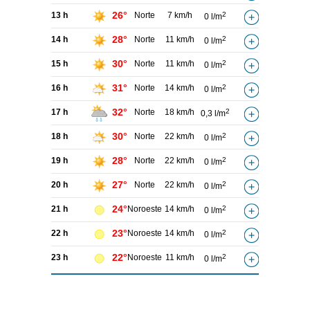
26°
13 h
Norte
7 km/h
2
0 l/m
28°
14 h
Norte
11 km/h
2
0 l/m
30°
15 h
Norte
11 km/h
2
0 l/m
31°
16 h
Norte
14 km/h
2
0 l/m
32°
17 h
Norte
18 km/h
2
0,3 l/m
30°
18 h
Norte
22 km/h
2
0 l/m
28°
19 h
Norte
22 km/h
2
0 l/m
27°
20 h
Norte
22 km/h
2
0 l/m
24°
21 h
Noroeste
14 km/h
2
0 l/m
23°
22 h
Noroeste
14 km/h
2
0 l/m
22°
23 h
Noroeste
11 km/h
2
0 l/m