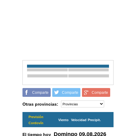
Comparte
Comparte
Comparte
Otras provincias:
Previsión
Viento
Velocidad
Precipit.
Cordovín
Domingo
09.08.2026
El tiempo hoy