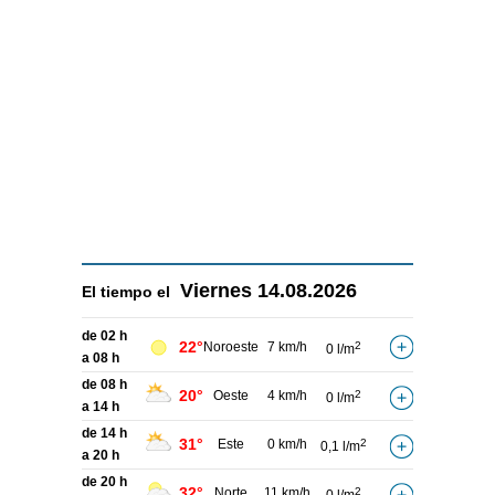
Viernes
14.08.2026
El tiempo el
de 02 h
22°
Noroeste
7 km/h
2
0 l/m
a 08 h
de 08 h
20°
Oeste
4 km/h
2
0 l/m
a 14 h
de 14 h
31°
Este
0 km/h
2
0,1 l/m
a 20 h
de 20 h
32°
Norte
11 km/h
2