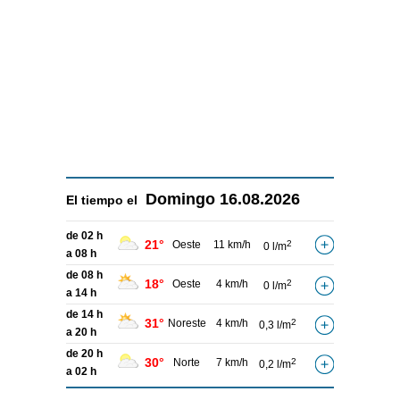
Domingo
16.08.2026
El tiempo el
de 02 h
21°
Oeste
11 km/h
2
0 l/m
a 08 h
de 08 h
18°
Oeste
4 km/h
2
0 l/m
a 14 h
de 14 h
31°
Noreste
4 km/h
2
0,3 l/m
a 20 h
de 20 h
30°
Norte
7 km/h
2
0,2 l/m
a 02 h