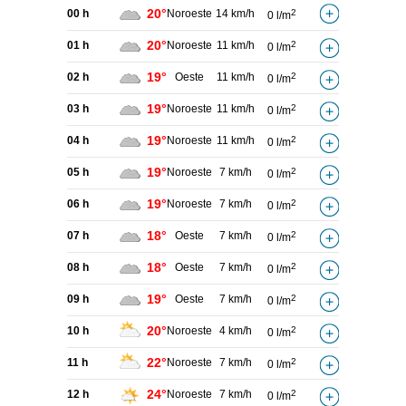
20°
00 h
Noroeste
14 km/h
2
0 l/m
20°
01 h
Noroeste
11 km/h
2
0 l/m
19°
02 h
Oeste
11 km/h
2
0 l/m
19°
03 h
Noroeste
11 km/h
2
0 l/m
19°
04 h
Noroeste
11 km/h
2
0 l/m
19°
05 h
Noroeste
7 km/h
2
0 l/m
19°
06 h
Noroeste
7 km/h
2
0 l/m
18°
07 h
Oeste
7 km/h
2
0 l/m
18°
08 h
Oeste
7 km/h
2
0 l/m
19°
09 h
Oeste
7 km/h
2
0 l/m
20°
10 h
Noroeste
4 km/h
2
0 l/m
22°
11 h
Noroeste
7 km/h
2
0 l/m
24°
12 h
Noroeste
7 km/h
2
0 l/m