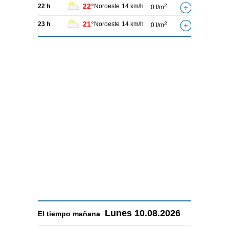
22°
22 h
Noroeste
14 km/h
2
0 l/m
21°
23 h
Noroeste
14 km/h
2
0 l/m
Lunes
10.08.2026
El tiempo
mañana