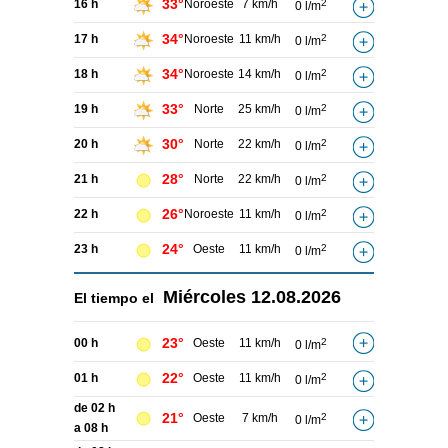
33°
16 h
Noroeste
7 km/h
2
0 l/m
34°
17 h
Noroeste
11 km/h
2
0 l/m
34°
18 h
Noroeste
14 km/h
2
0 l/m
33°
19 h
Norte
25 km/h
2
0 l/m
30°
20 h
Norte
22 km/h
2
0 l/m
28°
21 h
Norte
22 km/h
2
0 l/m
26°
22 h
Noroeste
11 km/h
2
0 l/m
24°
23 h
Oeste
11 km/h
2
0 l/m
Miércoles
12.08.2026
El tiempo el
23°
00 h
Oeste
11 km/h
2
0 l/m
22°
01 h
Oeste
11 km/h
2
0 l/m
de 02 h
21°
Oeste
7 km/h
2
0 l/m
a 08 h